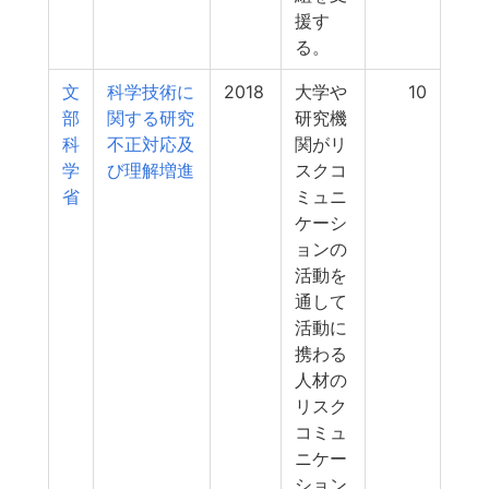
援す
る。
文
科学技術に
2018
大学や
10
部
関する研究
研究機
科
不正対応及
関がリ
学
び理解増進
スクコ
省
ミュニ
ケーシ
ョンの
活動を
通して
活動に
携わる
人材の
リスク
コミュ
ニケー
ション