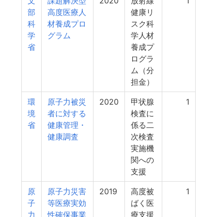
文
課題解決型
2020
放射線
1
部
高度医療人
健康リ
科
材養成プロ
スク科
学
グラム
学人材
省
養成プ
ログラ
ム（分
担金）
環
原子力被災
2020
甲状腺
1
境
者に対する
検査に
省
健康管理・
係る二
健康調査
次検査
実施機
関への
支援
原
原子力災害
2019
高度被
1
子
等医療実効
ばく医
力
性確保事業
療支援