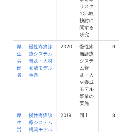
リスク
の比較
検討に
関する
研究
厚
慢性疼痛診
2020
慢性疼
9
生
療システム
痛診療
労
普及・人材
システ
働
養成モデル
ム普
省
事業
及・人
材養成
モデル
事業の
実施
厚
慢性疼痛診
2019
同上
8
生
療システム
労
構築モデル