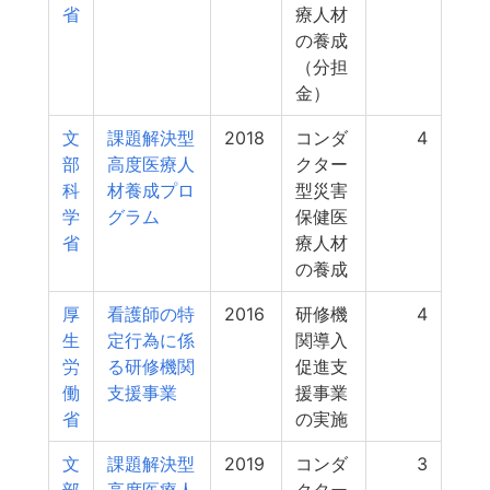
省
療人材
の養成
（分担
金）
文
課題解決型
2018
コンダ
4
部
高度医療人
クター
科
材養成プロ
型災害
学
グラム
保健医
省
療人材
の養成
厚
看護師の特
2016
研修機
4
生
定行為に係
関導入
労
る研修機関
促進支
働
支援事業
援事業
省
の実施
文
課題解決型
2019
コンダ
3