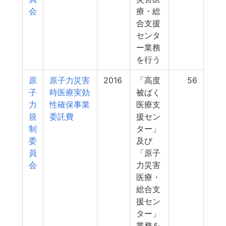
会
療・総
合支援
センタ
ー業務
を行う
原
原子力災害
2016
「高度
56
子
時医療実効
被ばく
力
性確保事業
医療支
規
委託費
援セン
制
ター」
委
及び
員
「原子
会
力災害
医療・
総合支
援セン
ター」
業務を