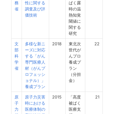
務
性に関する
ばく露
省
調査及び評
時の温
価技術
熱知覚
閾値に
関する
研究
文
多様な新ニ
2018
東北次
22
部
ーズに対応
世代が
科
する「がん
んプロ
学
専門医療人
養成プ
省
材（がんプ
ラン
ロフェッシ
（分担
ョナル）」
金）
養成プラン
原
原子力災害
2015
「高度
21
子
時における
被ばく
力
医療体制の
医療支