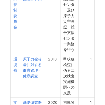
規
センタ
制
ー及び
委
原子力
員
災害医
会
療・総
合支援
センタ
ー業務
を行う
環
原子力被災
2018
甲状腺
1
境
者に対する
検査に
省
健康管理・
係る二
健康調査
次検査
実施機
関への
支援
文
基礎研究医
2020
福島関
1