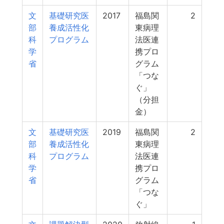
文
基礎研究医
2017
福島関
2
部
養成活性化
東病理
科
プログラム
法医連
学
携プロ
省
グラム
「つな
ぐ」
（分担
金）
文
基礎研究医
2019
福島関
2
部
養成活性化
東病理
科
プログラム
法医連
学
携プロ
省
グラム
「つな
ぐ」