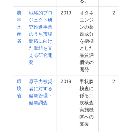
る。
農
戦略的プロ
2019
オタネ
2
林
ジェクト研
ニンジ
水
究推進事業
ンの薬
産
のうち市場
効成分
省
開拓に向け
を指標
た取組を支
とした
える研究開
品質評
発
価法の
開発
環
原子力被災
2019
甲状腺
2
境
者に対する
検査に
省
健康管理・
係る二
健康調査
次検査
実施機
関への
支援