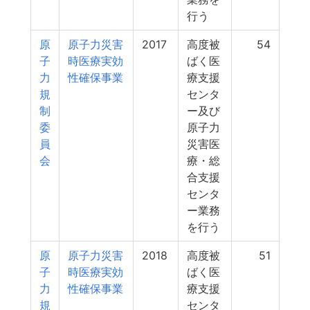
行う
原
原子力災害
2017
高度被
54
子
時医療実効
ばく医
力
性確保事業
療支援
規
センタ
制
ー及び
委
原子力
員
災害医
会
療・総
合支援
センタ
ー業務
を行う
原
原子力災害
2018
高度被
51
子
時医療実効
ばく医
力
性確保事業
療支援
規
センタ