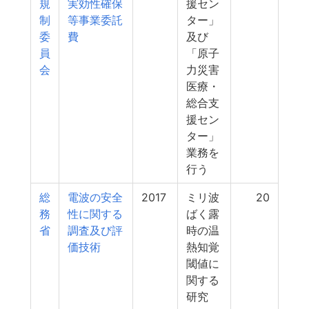
規
実効性確保
援セン
制
等事業委託
ター」
委
費
及び
員
「原子
会
力災害
医療・
総合支
援セン
ター」
業務を
行う
総
電波の安全
2017
ミリ波
20
務
性に関する
ばく露
省
調査及び評
時の温
価技術
熱知覚
閾値に
関する
研究