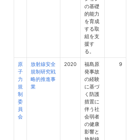
の基礎
的能力
を育成
する取
組を支
援す
る。
原
放射線安全
2020
福島原
9
子
規制研究戦
発事故
力
略的推進事
の経験
規
業
に基づ
制
く防護
委
措置に
員
伴う社
会
会弱者
の健康
影響と
放射線