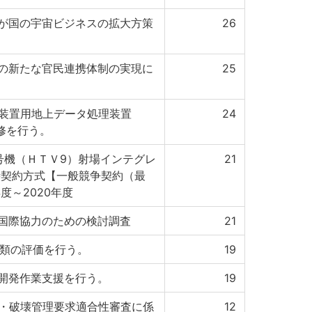
が国の宇宙ビジネスの拡大方策
26
の新たな官民連携体制の実現に
25
処理装置用地上データ処理装置
24
改修を行う。
号機（ＨＴＶ9）射場インテグレ
21
時契約方式【一般競争契約（最
度～2020年度
国際協力のための検討調査
21
書類の評価を行う。
19
開発作業支援を行う。
19
造・破壊管理要求適合性審査に係
12