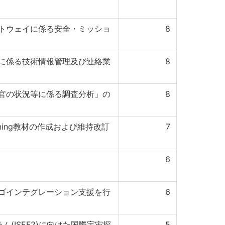
トウェイに係る安全・ミッショ
8
に係る技術情報管理及び連絡業
8
官の状況等に係る調査分析」の
8
rning教材の作成および維持改訂
7
6
ゴインテグレーション支援を行
6
(ISEF2)に向けた国際宇宙探
5