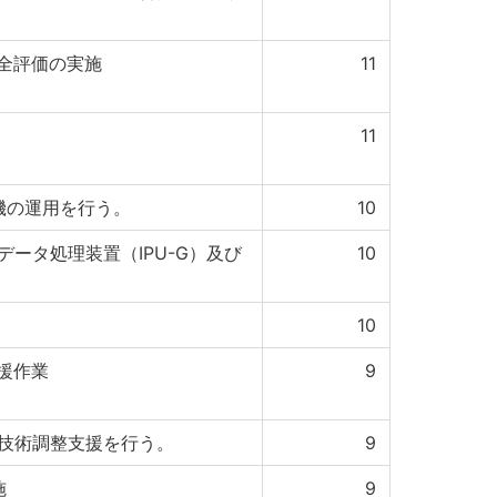
全評価の実施
11
11
機の運用を行う。
10
データ処理装置（IPU-G）及び
10
10
援作業
9
る技術調整支援を行う。
9
施
9