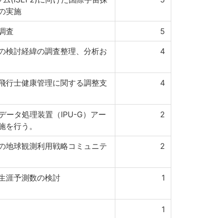
の実施
調査
5
の検討経緯の調査整理、分析お
4
飛行士健康管理に関する調整支
4
データ処理装置（IPU-G）アー
2
施を行う。
の地球観測利用戦略コミュニテ
2
生涯予測数の検討
1
1