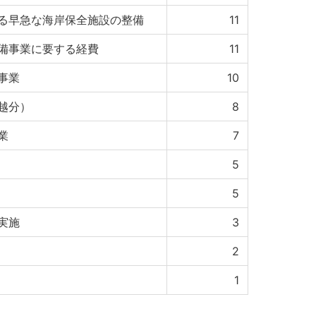
る早急な海岸保全施設の整備
11
備事業に要する経費
11
事業
10
越分）
8
業
7
5
5
実施
3
2
1