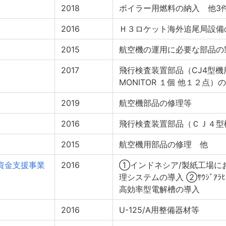
2018
ボイラー用燃料の納入 他3
2016
Ｈ３ロケット海外追尾局設備
2015
航空機の運用に必要な部品の
2017
飛行検査装置部品（CJ4型機用）
MONITOR １個 他１２点）
2019
航空機部品の修理等
2016
飛行検査装置部品（ＣＪ４型
2015
航空機用部品の修理 他
資金支援事業
2016
①インドネシア/製紙工場に
理システムの導入 ②ｻｳｼﾞｱ
高効率型電解槽の導入
2016
U-125/A用整備器材等