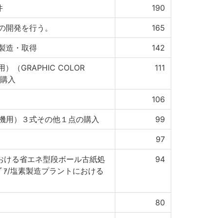
件
190
の開発を行う。
165
製造・取得
142
（GRAPHIC COLOR
111
の購入
106
機用）３式その他１点の購入
99
97
おける省エネ型段ボール古紙処
94
ﾗﾋﾞｱ/塩素製造プラントにおける
80