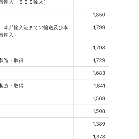
般輸入・ＳＢＳ輸入）
1,850
、本邦輸入港までの輸送及び本
1,799
般輸入）
1,798
製造・取得
1,729
1,683
製造・取得
1,641
1,569
1,508
1,389
1,378