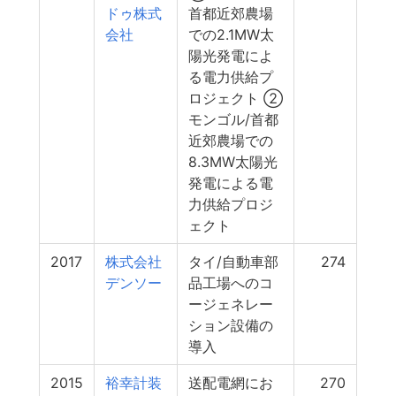
ドゥ株式
首都近郊農場
会社
での2.1MW太
陽光発電によ
る電力供給プ
ロジェクト ②
モンゴル/首都
近郊農場での
8.3MW太陽光
発電による電
力供給プロジ
ェクト
2017
株式会社
タイ/自動車部
274
デンソー
品工場へのコ
ージェネレー
ション設備の
導入
2015
裕幸計装
送配電網にお
270