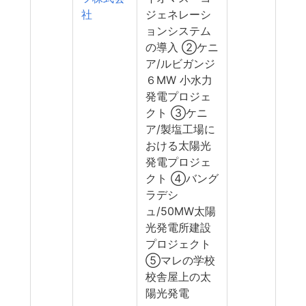
社
ジェネレーシ
ョンシステム
の導入 ②ケニ
ア/ルビガンジ
６MW 小水力
発電プロジェ
クト ③ケニ
ア/製塩工場に
おける太陽光
発電プロジェ
クト ④バング
ラデシ
ュ/50MW太陽
光発電所建設
プロジェクト
⑤マレの学校
校舎屋上の太
陽光発電