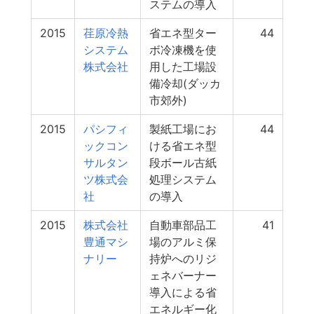
ステムの導入
2015
荏原冷熱
省エネ型ター
44
システム
ボ冷凍機を使
株式会社
用した工場設
備冷却(ダッカ
市郊外)
2015
パシフィ
製紙工場にお
44
ックコン
ける省エネ型
サルタン
段ボール古紙
ツ株式会
処理システム
社
の導入
2015
株式会社
自動車部品工
41
豊通マシ
場のアルミ保
ナリー
持炉へのリジ
ェネバーナー
導入による省
エネルギー化