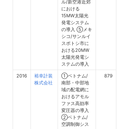
ル/新空港近郊
における
15MW太陽光
発電システム
の導入 ⑤メキ
シコ/サンルイ
スポトシ市に
おける20MW
太陽光発電シ
ステムの導入
2016
裕幸計装
①ベトナム/
879
株式会社
南部・中部地
域の配電網に
おけるアモル
ファス高効率
変圧器の導入
②ベトナム/
空調制御シス