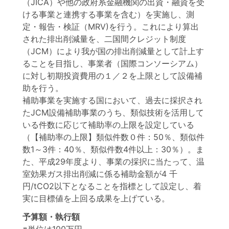
（JICA）や他の政府系金融機関の出資・融資を受
ける事業と連携する事業を含む）を実施し、測
定・報告・検証（MRV)を行う。これにより算出
された排出削減量を、二国間クレジット制度
（JCM）により我が国の排出削減量として計上す
ることを目指し、事業者（国際コンソーシアム）
に対し初期投資費用の１／２を上限として設備補
助を行う。
補助事業を実施する国において、過去に採択され
たJCM設備補助事業のうち、類似技術を活用して
いる件数に応じて補助率の上限を設定している
（【補助率の上限】類似件数０件：50％、類似件
数1～3件：40％、類似件数4件以上：30％）。ま
た、平成29年度より、事業の採択に当たって、温
室効果ガス排出削減に係る補助金額が4 千
円/tCO2以下となることを指標として設定し、着
実に目標値を上回る成果を上げている。
予算額・執行額