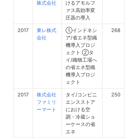
株式会社
けるアモルフ
ァス高効率変
圧器の導入
2017
東レ株式
①インドネシ
268
会社
ア/省エネ型織
機導入プロジ
ェクト ②タ
イ/織物工場へ
の省エネ型織
機導入プロジ
ェクト
2017
株式会社
タイ/コンビニ
250
ファミリ
エンスストア
ーマート
における空
調・冷蔵ショ
ーケースの省
エネ