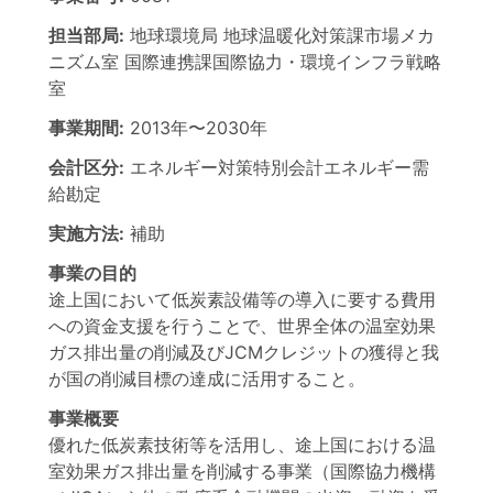
担当部局:
地球環境局
地球温暖化対策課市場メカ
ニズム室 国際連携課国際協力・環境インフラ戦略
室
事業期間:
2013年
〜
2030年
会計区分:
エネルギー対策特別会計エネルギー需
給勘定
実施方法:
補助
事業の目的
途上国において低炭素設備等の導入に要する費用
への資金支援を行うことで、世界全体の温室効果
ガス排出量の削減及びJCMクレジットの獲得と我
が国の削減目標の達成に活用すること。
事業概要
優れた低炭素技術等を活用し、途上国における温
室効果ガス排出量を削減する事業（国際協力機構