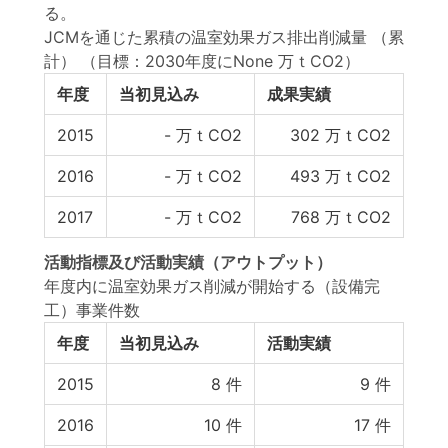
る。
JCMを通じた累積の温室効果ガス排出削減量 （累
計）
（目標：2030年度にNone 万ｔCO2）
年度
当初見込み
成果実績
2015
-
万ｔCO2
302
万ｔCO2
2016
-
万ｔCO2
493
万ｔCO2
2017
-
万ｔCO2
768
万ｔCO2
活動指標
及び
活動実績
（アウトプット）
年度内に温室効果ガス削減が開始する（設備完
工）事業件数
年度
当初見込み
活動実績
2015
8
件
9
件
2016
10
件
17
件