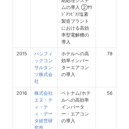
紙処理システ
ムの導入 ②ｻｳ
ｼﾞｱﾗﾋﾞｱ/塩素
製造プラント
における高効
率型電解槽の
導入
2015
パシフィ
ホテルへの高
78
ックコン
効率インバー
サルタン
ターエアコン
ツ株式会
の導入
社
2016
株式会社
ベトナム/ホテ
56
エヌ・テ
ルへの高効率
ィ・テ
インバータ
ィ・デー
ー・エアコン
タ経営研
の導入
究所