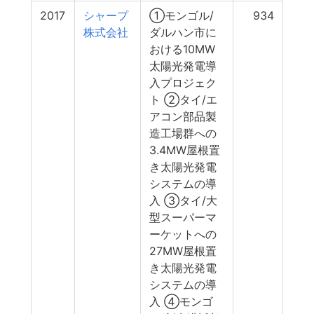
2017
シャープ
①モンゴル/
934
株式会社
ダルハン市に
おける10MW
太陽光発電導
入プロジェク
ト ②タイ/エ
アコン部品製
造工場群への
3.4MW屋根置
き太陽光発電
システムの導
入 ③タイ/大
型スーパーマ
ーケットへの
27MW屋根置
き太陽光発電
システムの導
入 ④モンゴ