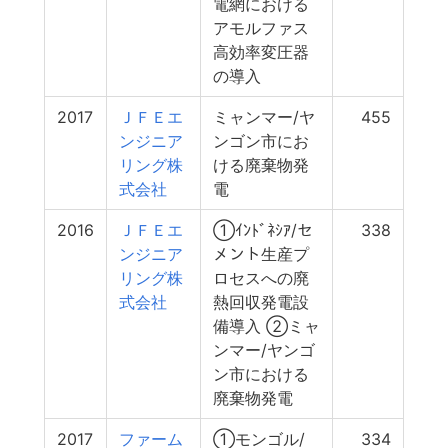
電網における
アモルファス
高効率変圧器
の導入
2017
ＪＦＥエ
ミャンマー/ヤ
455
ンジニア
ンゴン市にお
リング株
ける廃棄物発
式会社
電
2016
ＪＦＥエ
①ｲﾝﾄﾞﾈｼｱ/セ
338
ンジニア
メント生産プ
リング株
ロセスへの廃
式会社
熱回収発電設
備導入 ②ミャ
ンマー/ヤンゴ
ン市における
廃棄物発電
2017
ファーム
①モンゴル/
334