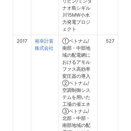
リピン/ミンダ
ナオ島シギル
川15MW小水
力発電プロジ
ェクト
2017
裕幸計装
①ベトナム/
527
株式会社
南部・中部地
域の配電網に
おけるアモル
ファス高効率
変圧器の導入
②ベトナム/
空調制御シス
テムを用いた
工場の省エネ
③ベトナム/
北部・中部・
南部地域の配