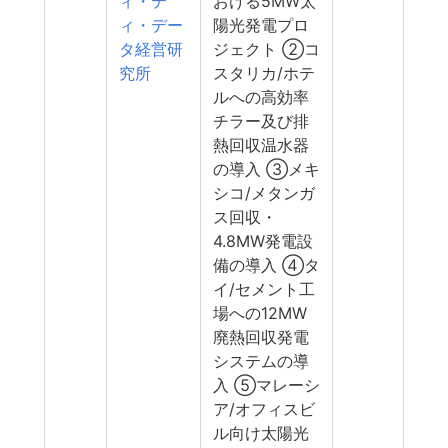
ィ・テ
おける5MW太
ィ・デー
陽光発電プロ
タ経営研
ジェクト ②コ
究所
スタリカ/ホテ
ルへの高効率
チラー及び排
熱回収温水器
の導入 ③メキ
シコ/メタンガ
ス回収・
4.8MW発電設
備の導入 ④タ
イ/セメント工
場への12MW
廃熱回収発電
システムの導
入 ⑤マレーシ
ア/オフィスビ
ル向け太陽光