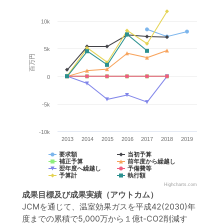
10k
5k
百万円
0
-5k
-10k
2013
2014
2015
2016
2017
2018
2019
要求額
当初予算
補正予算
前年度から繰越し
翌年度へ繰越し
予備費等
予算計
執行額
Highcharts.com
成果目標
及び
成果実績
（アウトカム）
JCMを通じて、温室効果ガスを平成42(2030)年
度までの累積で5,000万から１億t-CO2削減す