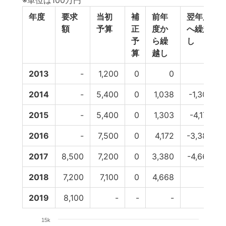
※単位は100万円
年度
要求
当初
補
前年
翌年度
額
予算
正
度か
へ繰越
予
ら繰
し
算
越し
2013
-
1,200
0
0
0
2014
-
5,400
0
1,038
-1,303
2015
-
5,400
0
1,303
-4,172
2016
-
7,500
0
4,172
-3,380
2017
8,500
7,200
0
3,380
-4,668
2018
7,200
7,100
0
4,668
0
2019
8,100
-
-
-
-
15k