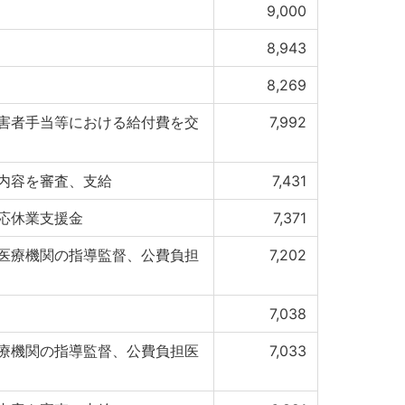
9,000
8,943
8,269
害者手当等における給付費を交
7,992
内容を審査、支給
7,431
応休業支援金
7,371
医療機関の指導監督、公費負担
7,202
7,038
療機関の指導監督、公費負担医
7,033