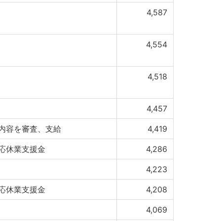
4,587
4,554
4,518
4,457
内容を審査、支給
4,419
応休業支援金
4,286
4,223
応休業支援金
4,208
4,069