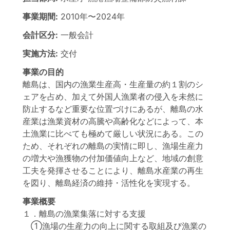
事業期間:
2010年
〜
2024年
会計区分:
一般会計
実施方法:
交付
事業の目的
離島は、国内の漁業生産高・生産量の約１割のシ
ェアを占め、加えて外国人漁業者の侵入を未然に
防止するなど重要な位置づけにあるが、離島の水
産業は漁業資材の高騰や高齢化などによって、本
土漁業に比べても極めて厳しい状況にある。この
ため、それぞれの離島の実情に即し、漁場生産力
の増大や漁獲物の付加価値向上など、地域の創意
工夫を発揮させることにより、離島水産業の再生
を図り、離島経済の維持・活性化を実現する。
事業概要
１．離島の漁業集落に対する支援
①漁場の生産力の向上に関する取組及び漁業の