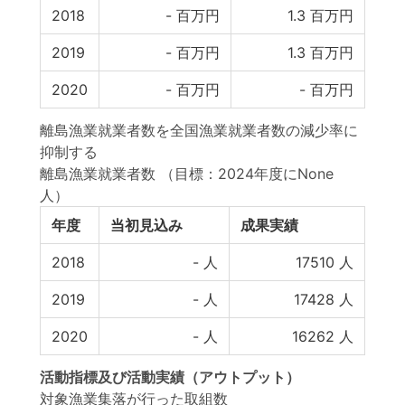
2018
-
百万円
1.3
百万円
2019
-
百万円
1.3
百万円
2020
-
百万円
-
百万円
離島漁業就業者数を全国漁業就業者数の減少率に
抑制する
離島漁業就業者数
（目標：2024年度にNone
人）
年度
当初見込み
成果実績
2018
-
人
17510
人
2019
-
人
17428
人
2020
-
人
16262
人
活動指標
及び
活動実績
（アウトプット）
対象漁業集落が行った取組数