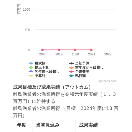
百万円
1000
500
0
2018
2019
2020
2021
2022
要求額
当初予算
補正予算
前年度から繰越し
翌年度へ繰越し
予備費等
予算計
執行額
Highcharts.com
成果目標
及び
成果実績
（アウトカム）
離島漁業者の漁業所得を令和元年度実績（１．３
百万円）に維持する
離島漁業者の漁業所得
（目標：2024年度に1.3 百
万円）
年度
当初見込み
成果実績