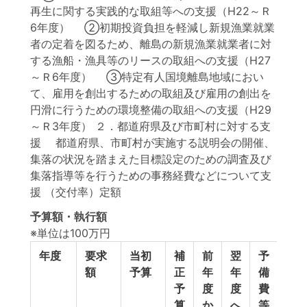
再生に関する実践的な取組等への支援（H22～Ｒ
6年度） ②初期投資負担を軽減し新規漁業就業
者の定着を図るため、離島の新規漁業就業者に対
する漁船・漁具等のリースの取組への支援（H27
～Ｒ6年度） ③特定有人国境離島地域におい
て、雇用を創出するための取組及び雇用の創出を
円滑に行うための環境整備の取組への支援（H29
～Ｒ3年度） ２．都道府県及び市町村に対する支
援 都道府県、市町村が実施する説明会の開催、
集落の状況を踏まえた目標設定のための調査及び
集落指導等を行うための事務経費などについて支
援 （交付率）定額
予算額・執行額
※単位は100万円
年度
要求
当初
補
前
翌
予
予
額
予算
正
年
年
備
計
予
度
度
費
算
か
へ
等