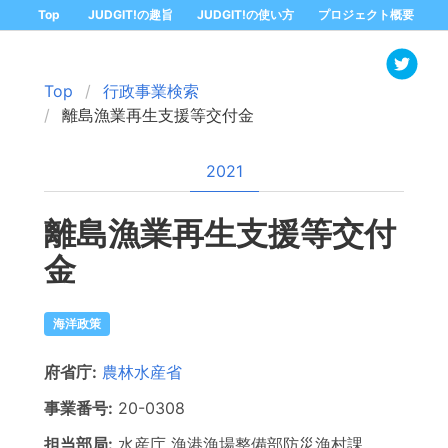
Top
JUDGIT!の趣旨
JUDGIT!の使い方
プロジェクト概要
Top
行政事業検索
離島漁業再生支援等交付金
2021
離島漁業再生支援等交付
金
海洋政策
府省庁:
農林水産省
事業番号:
20-
0308
担当部局:
水産庁
漁港漁場整備部防災漁村課