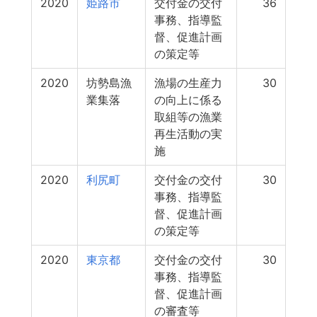
2020
姫路市
交付金の交付
36
事務、指導監
督、促進計画
の策定等
2020
坊勢島漁
漁場の生産力
30
業集落
の向上に係る
取組等の漁業
再生活動の実
施
2020
利尻町
交付金の交付
30
事務、指導監
督、促進計画
の策定等
2020
東京都
交付金の交付
30
事務、指導監
督、促進計画
の審査等