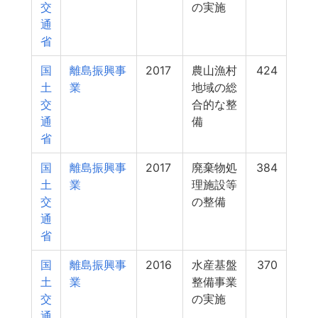
交
の実施
通
省
国
離島振興事
2017
農山漁村
424
土
業
地域の総
交
合的な整
通
備
省
国
離島振興事
2017
廃棄物処
384
土
業
理施設等
交
の整備
通
省
国
離島振興事
2016
水産基盤
370
土
業
整備事業
交
の実施
通