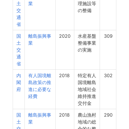
土
業
理施設等
交
の整備
通
省
国
離島振興事
2020
水産基盤
309
土
業
整備事業
交
の実施
通
省
内
有人国境離
2018
特定有人
302
閣
島政策の推
国境離島
府
進に必要な
地域社会
経費
維持推進
交付金
国
離島振興事
2018
農山漁村
290
土
業
地域の総
交
合的な整