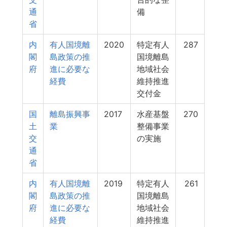
通
備
省
内
有人国境離
2020
特定有人
287
閣
島政策の推
国境離島
府
進に必要な
地域社会
経費
維持推進
交付金
国
離島振興事
2017
水産基盤
270
土
業
整備事業
交
の実施
通
省
内
有人国境離
2019
特定有人
261
閣
島政策の推
国境離島
府
進に必要な
地域社会
経費
維持推進