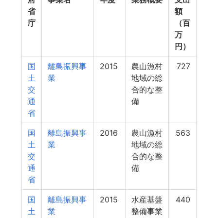
省
額
庁
（百
万
円）
国
離島振興事
2015
農山漁村
727
土
業
地域の総
交
合的な整
通
備
省
国
離島振興事
2016
農山漁村
563
土
業
地域の総
交
合的な整
通
備
省
国
離島振興事
2015
水産基盤
440
土
業
整備事業