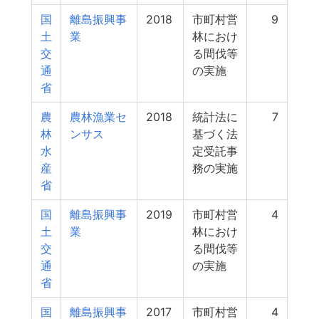
国
離島振興事
2018
市町村営
9
土
業
林におけ
交
る間伐等
通
の実施
省
農
農林漁業セ
2018
統計法に
7
林
ンサス
基づく法
水
定受託事
産
務の実施
省
国
離島振興事
2019
市町村営
4
土
業
林におけ
交
る間伐等
通
の実施
省
国
離島振興事
2017
市町村営
4