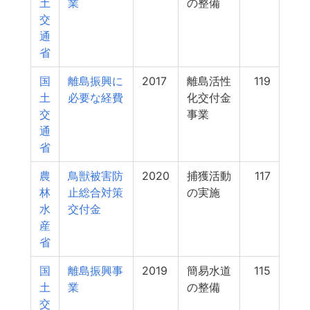
土
業
の整備
交
通
省
国
離島振興に
2017
離島活性
119
土
必要な経費
化交付金
交
事業
通
省
農
鳥獣被害防
2020
捕獲活動
117
林
止総合対策
の実施
水
交付金
産
省
国
離島振興事
2019
簡易水道
115
土
業
の整備
交