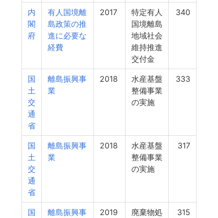
内
有人国境離
2017
特定有人
340
閣
島政策の推
国境離島
府
進に必要な
地域社会
経費
維持推進
交付金
国
離島振興事
2018
水産基盤
333
土
業
整備事業
交
の実施
通
省
国
離島振興事
2018
水産基盤
317
土
業
整備事業
交
の実施
通
省
国
離島振興事
2019
廃棄物処
315