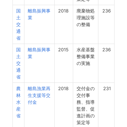
国
離島振興事
2018
廃棄物処
236
土
業
理施設等
交
の整備
通
省
国
離島振興事
2015
水産基盤
236
土
業
整備事業
交
の実施
通
省
農
離島漁業再
2018
交付金の
231
林
生支援等交
交付事
水
付金
務、指導
産
監督、促
省
進計画の
策定等