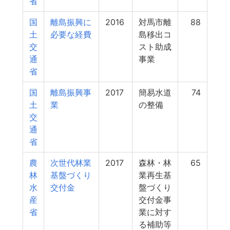
省
国
離島振興に
2016
対馬市離
88
土
必要な経費
島移出コ
交
スト助成
通
事業
省
国
離島振興事
2017
簡易水道
74
土
業
の整備
交
通
省
農
次世代林業
2017
森林・林
65
林
基盤づくり
業再生基
水
交付金
盤づくり
産
交付金事
省
業に対す
る補助等