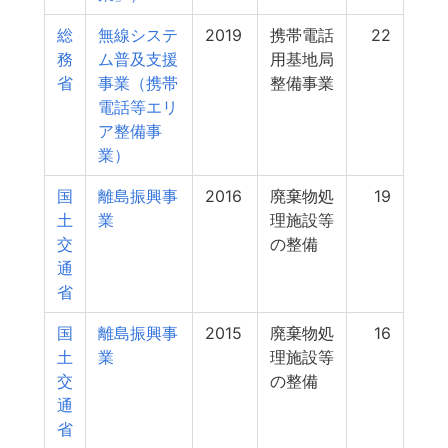
総
無線システ
2019
携帯電話
22
務
ム普及支援
用基地局
省
事業（携帯
整備事業
電話等エリ
ア整備事
業）
国
離島振興事
2016
廃棄物処
19
土
業
理施設等
交
の整備
通
省
国
離島振興事
2015
廃棄物処
16
土
業
理施設等
交
の整備
通
省