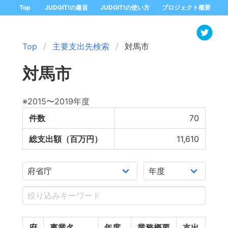
Top
JUDGIT!の趣旨
JUDGIT!の使い方
プロジェクト概要
Top
主要支出先検索
対馬市
対馬市
※2015〜2019年度
件数
70
総支出額（百万円）
11,610
府
事業名
年度
業務概要
支出