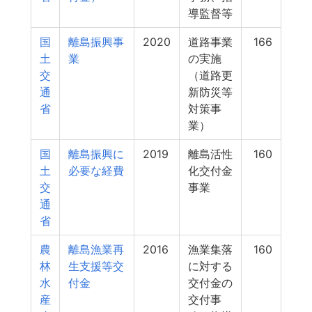
導監督等
国
離島振興事
2020
道路事業
166
土
業
の実施
交
（道路更
通
新防災等
省
対策事
業）
国
離島振興に
2019
離島活性
160
土
必要な経費
化交付金
交
事業
通
省
農
離島漁業再
2016
漁業集落
160
林
生支援等交
に対する
水
付金
交付金の
産
交付事