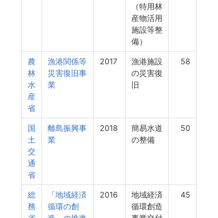
（特用林
産物活用
施設等整
備）
農
漁港関係等
2017
漁港施設
58
林
災害復旧事
の災害復
水
業
旧
産
省
国
離島振興事
2018
簡易水道
50
土
業
の整備
交
通
省
総
「地域経済
2016
地域経済
45
務
循環の創
循環創造