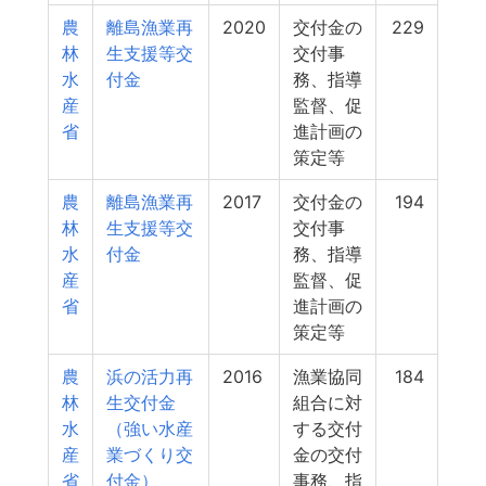
農
離島漁業再
2020
交付金の
229
林
生支援等交
交付事
水
付金
務、指導
産
監督、促
省
進計画の
策定等
農
離島漁業再
2017
交付金の
194
林
生支援等交
交付事
水
付金
務、指導
産
監督、促
省
進計画の
策定等
農
浜の活力再
2016
漁業協同
184
林
生交付金
組合に対
水
（強い水産
する交付
産
業づくり交
金の交付
省
付金）
事務、指