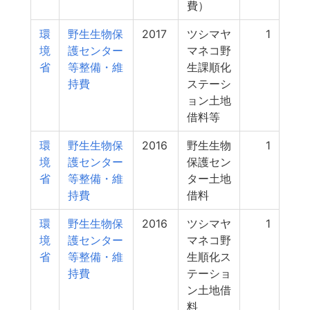
費）
環
野生生物保
2017
ツシマヤ
1
境
護センター
マネコ野
省
等整備・維
生課順化
持費
ステーシ
ョン土地
借料等
環
野生生物保
2016
野生生物
1
境
護センター
保護セン
省
等整備・維
ター土地
持費
借料
環
野生生物保
2016
ツシマヤ
1
境
護センター
マネコ野
省
等整備・維
生順化ス
持費
テーショ
ン土地借
料