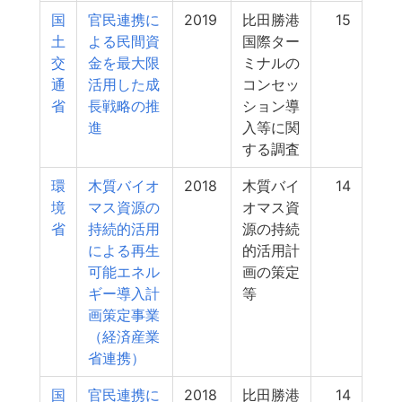
国
官民連携に
2019
比田勝港
15
土
よる民間資
国際ター
交
金を最大限
ミナルの
通
活用した成
コンセッ
省
長戦略の推
ション導
進
入等に関
する調査
環
木質バイオ
2018
木質バイ
14
境
マス資源の
オマス資
省
持続的活用
源の持続
による再生
的活用計
可能エネル
画の策定
ギー導入計
等
画策定事業
（経済産業
省連携）
国
官民連携に
2018
比田勝港
14