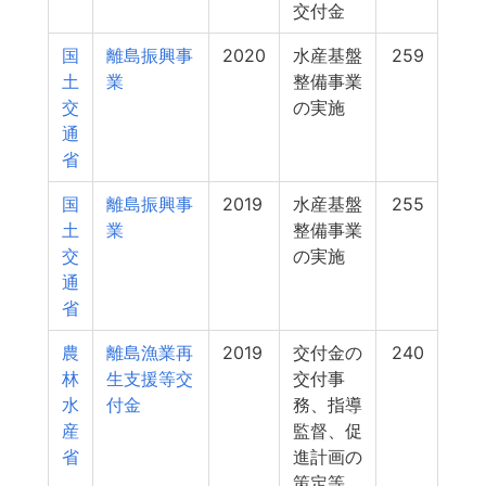
交付金
国
離島振興事
2020
水産基盤
259
土
業
整備事業
交
の実施
通
省
国
離島振興事
2019
水産基盤
255
土
業
整備事業
交
の実施
通
省
農
離島漁業再
2019
交付金の
240
林
生支援等交
交付事
水
付金
務、指導
産
監督、促
省
進計画の
策定等