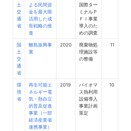
土
よる民間資
国際ター
交
金を最大限
ミナルＰ
通
活用した成
ＦＩ事業
省
長戦略の推
導入のた
進
めの調査
国
離島振興事
2020
廃棄物処
11
土
業
理施設等
交
の整備
通
省
環
再生可能エ
2019
バイオマ
10
境
ネルギー電
ス熱利用
省
気・熱自立
設備導入
的普及促進
事業計画
事業（一部
策定
経済産業省
連携事業）