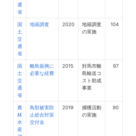
通
省
国
地籍調査
2020
地籍調査
104
土
の実施
交
通
省
国
離島振興に
2015
対馬市離
97
土
必要な経費
島輸送コ
交
スト助成
通
事業
省
農
鳥獣被害防
2019
捕獲活動
90
林
止総合対策
の実施
水
交付金
産