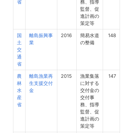
省
務、指導
監督、促
進計画の
策定等
国
離島振興事
2016
簡易水道
148
土
業
の整備
交
通
省
農
離島漁業再
2015
漁業集落
147
林
生支援交付
に対する
水
金
交付金の
産
交付事
省
務、指導
監督、促
進計画の
策定等