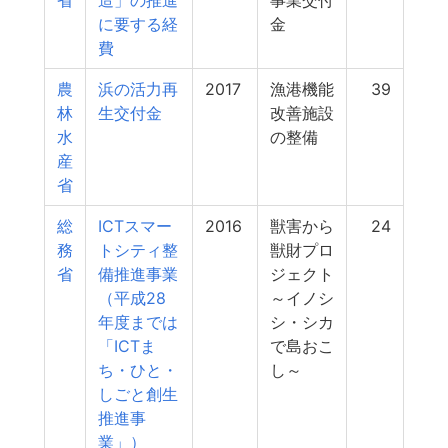
省
造」の推進
事業交付
に要する経
金
費
農
浜の活力再
2017
漁港機能
39
林
生交付金
改善施設
水
の整備
産
省
総
ICTスマー
2016
獣害から
24
務
トシティ整
獣財プロ
省
備推進事業
ジェクト
（平成28
～イノシ
年度までは
シ・シカ
「ICTま
で島おこ
ち・ひと・
し～
しごと創生
推進事
業」）