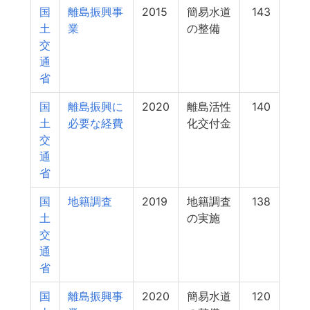
国
離島振興事
2015
簡易水道
143
土
業
の整備
交
通
省
国
離島振興に
2020
離島活性
140
土
必要な経費
化交付金
交
通
省
国
地籍調査
2019
地籍調査
138
土
の実施
交
通
省
国
離島振興事
2020
簡易水道
120