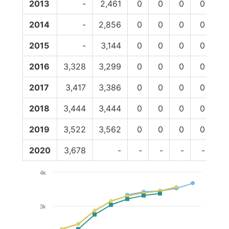
2013
-
2,461
0
0
0
0
2,
2014
-
2,856
0
0
0
0
2,
2015
-
3,144
0
0
0
0
3,
2016
3,328
3,299
0
0
0
0
3,
2017
3,417
3,386
0
0
0
0
3,
2018
3,444
3,444
0
0
0
0
3,
2019
3,522
3,562
0
0
0
0
3,
2020
3,678
-
-
-
-
-
4k
3k