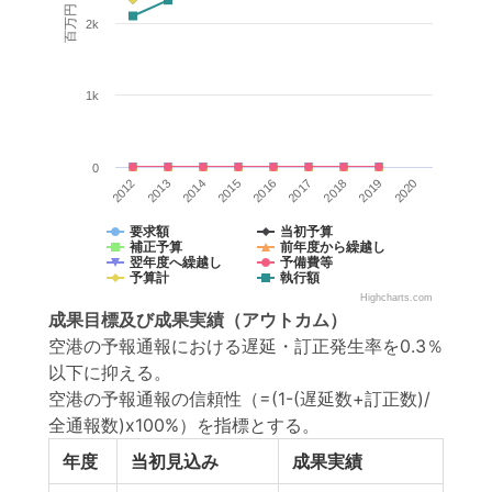
百万円
2k
1k
0
2017
2018
2019
2020
2012
2013
2014
2015
2016
要求額
当初予算
補正予算
前年度から繰越し
翌年度へ繰越し
予備費等
予算計
執行額
Highcharts.com
成果目標
及び
成果実績
（アウトカム）
空港の予報通報における遅延・訂正発生率を0.3％
以下に抑える。
空港の予報通報の信頼性（=(1-(遅延数+訂正数)/
全通報数)x100%）を指標とする。
年度
当初見込み
成果実績