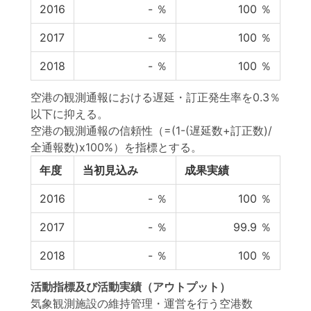
2016
-
％
100
％
2017
-
％
100
％
2018
-
％
100
％
空港の観測通報における遅延・訂正発生率を0.3％
以下に抑える。
空港の観測通報の信頼性（=(1-(遅延数+訂正数)/
全通報数)x100%）を指標とする。
年度
当初見込み
成果実績
2016
-
％
100
％
2017
-
％
99.9
％
2018
-
％
100
％
活動指標
及び
活動実績
（アウトプット）
気象観測施設の維持管理・運営を行う空港数