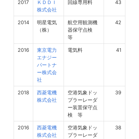
2017
ＫＤＤＩ
回線専用料
43
株式会社
2014
明星電気
航空用観測機
42
（株）
器保守点検
等
2016
東京電力
電気料
41
エナジー
パートナ
ー株式会
社
2018
西菱電機
空港気象ドッ
39
株式会社
プラーレーダ
ー装置保守点
検 等
2016
西菱電機
空港気象ドッ
38
株式会社
プラーレーダ