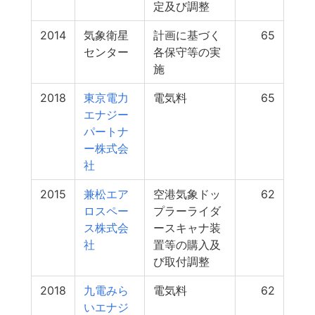
定及び調整
2014
気象衛星
計画に基づく
65
センター
各保守等の実
施
2018
東京電力
電気料
65
エナジー
パートナ
ー株式会
社
2015
兼松エア
空港気象ドッ
62
ロスペー
プラーライダ
ス株式会
ースキャナ装
社
置等の購入及
び取付調整
2018
九電みら
電気料
62
いエナジ