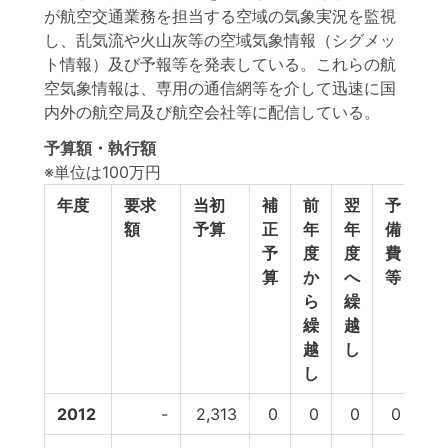
が航空交通業務を担当する空域の気象実況を監視
し、乱気流や火山灰等の空域気象情報（シグメッ
ト情報）及び予報等を発表している。これらの航
空気象情報は、専用の通信網等を介して迅速に国
内外の航空局及び航空会社等に配信している。
予算額・執行額
※単位は100万円
年度
要求
当初
補
前
翌
予
予
額
予算
正
年
年
備
計
予
度
度
費
算
か
へ
等
ら
繰
繰
越
越
し
し
2012
-
2,313
0
0
0
0
2,