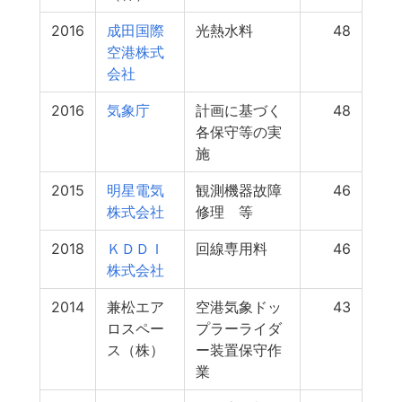
2016
成田国際
光熱水料
48
空港株式
会社
2016
気象庁
計画に基づく
48
各保守等の実
施
2015
明星電気
観測機器故障
46
株式会社
修理 等
2018
ＫＤＤＩ
回線専用料
46
株式会社
2014
兼松エア
空港気象ドッ
43
ロスペー
プラーライダ
ス（株）
ー装置保守作
業