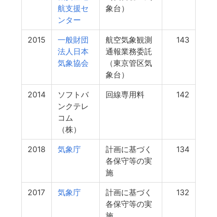
航支援セ
象台）
ンター
2015
一般財団
航空気象観測
143
法人日本
通報業務委託
気象協会
（東京管区気
象台）
2014
ソフトバ
回線専用料
142
ンクテレ
コム
（株）
2018
気象庁
計画に基づく
134
各保守等の実
施
2017
気象庁
計画に基づく
132
各保守等の実
施