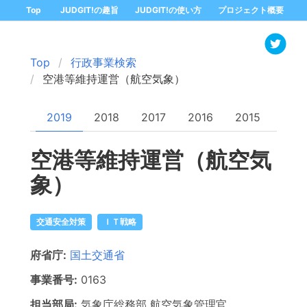
Top
JUDGIT!の趣旨
JUDGIT!の使い方
プロジェクト概要
Top
行政事業検索
空港等維持運営（航空気象）
2019
2018
2017
2016
2015
空港等維持運営（航空気
象）
交通安全対策
ＩＴ戦略
府省庁:
国土交通省
事業番号:
0163
担当部局:
気象庁総務部
航空気象管理官