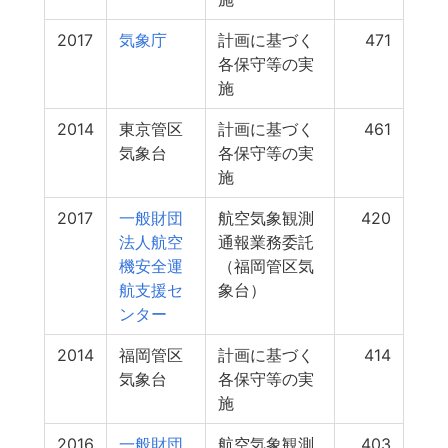
2017
気象庁
計画に基づく
471
各保守等の実
施
2014
東京管区
計画に基づく
461
気象台
各保守等の実
施
2017
一般財団
航空気象観測
420
法人航空
通報業務委託
機安全運
（福岡管区気
航支援セ
象台）
ンター
2014
福岡管区
計画に基づく
414
気象台
各保守等の実
施
2016
一般財団
航空気象観測
403