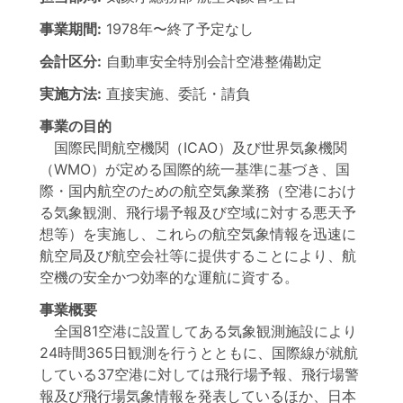
事業期間:
1978年
〜
終了予定なし
会計区分:
自動車安全特別会計空港整備勘定
実施方法:
直接実施、委託・請負
事業の目的
国際民間航空機関（ICAO）及び世界気象機関
（WMO）が定める国際的統一基準に基づき、国
際・国内航空のための航空気象業務（空港におけ
る気象観測、飛行場予報及び空域に対する悪天予
想等）を実施し、これらの航空気象情報を迅速に
航空局及び航空会社等に提供することにより、航
空機の安全かつ効率的な運航に資する。
事業概要
全国81空港に設置してある気象観測施設により
24時間365日観測を行うとともに、国際線が就航
している37空港に対しては飛行場予報、飛行場警
報及び飛行場気象情報を発表しているほか、日本