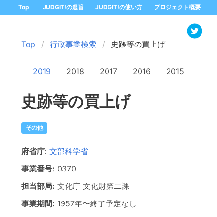
Top
JUDGIT!の趣旨
JUDGIT!の使い方
プロジェクト概要
Top
行政事業検索
史跡等の買上げ
2019
2018
2017
2016
2015
史跡等の買上げ
その他
府省庁:
文部科学省
事業番号:
0370
担当部局:
文化庁
文化財第二課
事業期間:
1957年
〜
終了予定なし