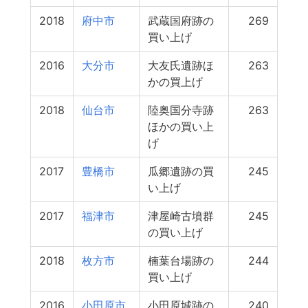
2018
府中市
武蔵国府跡の
269
買い上げ
2016
大分市
大友氏遺跡ほ
263
かの買上げ
2018
仙台市
陸奥国分寺跡
263
ほかの買い上
げ
2017
豊橋市
瓜郷遺跡の買
245
い上げ
2017
福津市
津屋崎古墳群
245
の買い上げ
2018
枚方市
楠葉台場跡の
244
買い上げ
2016
小田原市
小田原城跡の
240