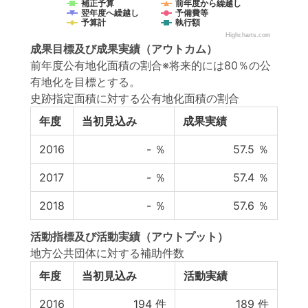
補正予算
前年度から繰越し
翌年度へ繰越し
予備費等
予算計
執行額
Highcharts.com
成果目標
及び
成果実績
（アウトカム）
前年度公有地化面積の割合※将来的には80％の公
有地化を目標とする。
史跡指定面積に対する公有地化面積の割合
年度
当初見込み
成果実績
2016
-
％
57.5
％
2017
-
％
57.4
％
2018
-
％
57.6
％
活動指標
及び
活動実績
（アウトプット）
地方公共団体に対する補助件数
年度
当初見込み
活動実績
2016
194
件
189
件