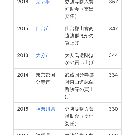
2016
京都府
史跡等購入費
357
補助金（支出
委任）
2015
仙台市
仙台郡山官衙
347
遺跡群ほかの
買上げ
2018
大分市
大友氏遺跡ほ
344
かの買い上げ
2014
東京都国
武蔵国分寺跡
334
分寺市
附東山道武蔵
路跡等の買上
げ
2016
神奈川県
史跡等購入費
330
補助金（支出
委任）