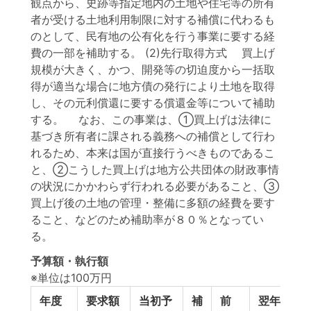
観点から、史跡等指定地内の土地や住宅等の所有
者が受ける土地利用制限に対する補償に代わるも
のとして、民有地の公有化を行う事業に要する経
費の一部を補助する。 (2)先行取得方式 買上げ
規模が大きく、かつ、開発等の切迫度から一括取
得が適当な場合に地方債の発行により土地を取得
し、その元利償還に要する償還金等について補助
する。 なお、この事業は、①買上げは法律に
基づき所有者に課される義務への補償として行わ
れるため、本来は国が直接行うべきものであるこ
と、②こうした買上げは地方公共団体の財政事情
の状況にかかわらず行われる必要があること、③
買上げ後の土地の管理・整備に多額の経費を要す
ること、などのため補助率が８０％となってい
る。
予算額・執行額
※単位は100万円
年度
要求額
当初予
補
前
翌年