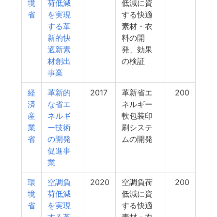
境
荷低減
低減に資
省
を実現
する快適
する革
素材・衣
新的快
料の開
適新素
発、効果
材創出
の検証
事業
経
革新的
2017
革新省エ
200
済
な省エ
ネルギー
産
ネルギ
軟包装印
業
ー技術
刷システ
省
の開発
ムの開発
促進事
業
環
空調負
2020
空調負荷
200
境
荷低減
低減に資
省
を実現
する快適