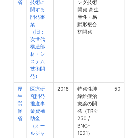
省
技術に
ング技術
関する
開発 高生
開発事
産性・易
業
賦形複合
（旧：
材開発
次世代
構造部
材・シ
ステム
技術開
発）
厚
医療研
2018
特発性肺
50
生
究開発
線維症治
労
推進事
療薬の開
働
業費補
発（TRK-
省
助金
250 /
（オー
BNC-
ルジャ
1021）