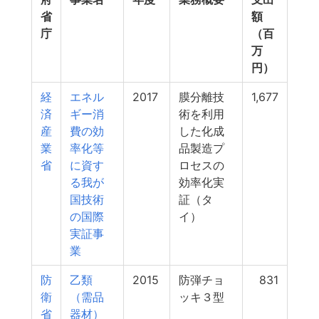
省
額
庁
（百
万
円）
経
エネル
2017
膜分離技
1,677
済
ギー消
術を利用
産
費の効
した化成
業
率化等
品製造プ
省
に資す
ロセスの
る我が
効率化実
国技術
証（タ
の国際
イ）
実証事
業
防
乙類
2015
防弾チョ
831
衛
（需品
ッキ３型
省
器材）