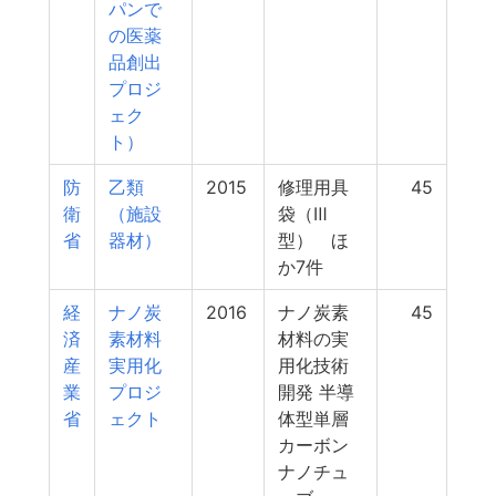
パンで
の医薬
品創出
プロジ
ェク
ト）
防
乙類
2015
修理用具
45
衛
（施設
袋（Ⅲ
省
器材）
型） ほ
か7件
経
ナノ炭
2016
ナノ炭素
45
済
素材料
材料の実
産
実用化
用化技術
業
プロジ
開発 半導
省
ェクト
体型単層
カーボン
ナノチュ