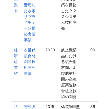
業
活用し
築を目指
省
た水素
したＰ２
サプラ
Ｇシステ
イチェ
ム技術開
ーン構
発
築実証
事業
経
次世代
2020
航空機部
90
済
複合材
品におけ
産
創製技
る複合部
業
術開発
材間およ
省
事業
び他材料
間の高強
度高速接
合組立技
術の開発
防
誘導弾
2015
偽装網Ⅲ型
86