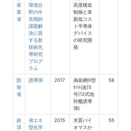
産
環境分
高度構造
業
野の中
制御と革
省
長期的
新低コス
課題解
ト半導体
決に資
デバイス
する新
の研究開
技術先
発
導研究
プログ
ラム
防
誘導弾
2017
偽装網Ⅲ型
58
衛
ｾｯﾄ(改)5
省
号(12式地
対艦誘導
弾)
経
省エネ
2015
木質バイ
55
済
型化学
オマスか