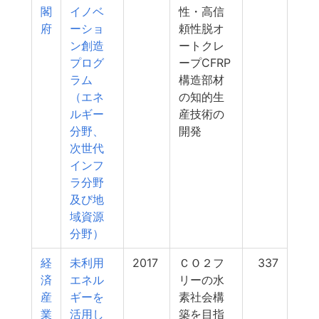
閣
イノベ
性・高信
府
ーショ
頼性脱オ
ン創造
ートクレ
プログ
ープCFRP
ラム
構造部材
（エネ
の知的生
ルギー
産技術の
分野、
開発
次世代
インフ
ラ分野
及び地
域資源
分野）
経
未利用
2017
ＣＯ２フ
337
済
エネル
リーの水
産
ギーを
素社会構
業
活用し
築を目指