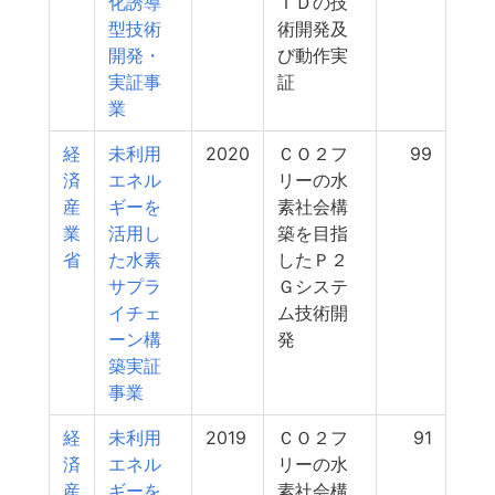
化誘導
ＩＤの技
型技術
術開発及
開発・
び動作実
実証事
証
業
経
未利用
2020
ＣＯ２フ
99
済
エネル
リーの水
産
ギーを
素社会構
業
活用し
築を目指
省
た水素
したＰ２
サプラ
Ｇシステ
イチェ
ム技術開
ーン構
発
築実証
事業
経
未利用
2019
ＣＯ２フ
91
済
エネル
リーの水
産
ギーを
素社会構