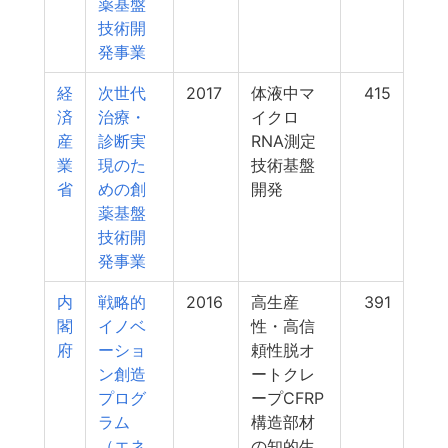
薬基盤
技術開
発事業
経
次世代
2017
体液中マ
415
済
治療・
イクロ
産
診断実
RNA測定
業
現のた
技術基盤
省
めの創
開発
薬基盤
技術開
発事業
内
戦略的
2016
高生産
391
閣
イノベ
性・高信
府
ーショ
頼性脱オ
ン創造
ートクレ
プログ
ープCFRP
ラム
構造部材
（エネ
の知的生