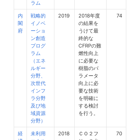
ラム
内
戦略的
2019
2018年度
74
閣
イノベ
の結果を
府
ーショ
うけて最
ン創造
終的な
プログ
CFRPの難
ラム
燃性向上
（エネ
に必要な
ルギー
樹脂のパ
分野、
ラメータ
次世代
向上に必
インフ
要な技術
ラ分野
を明確に
及び地
する検討
域資源
を行う。
分野）
経
未利用
2018
ＣＯ２フ
70