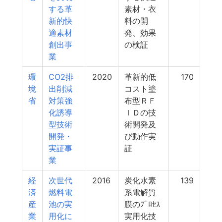
する革
素材・衣
新的快
料の開
適素材
発、効果
創出事
の検証
業
環
CO2排
2020
革新的低
170
境
出削減
コスト塗
省
対策強
布型ＲＦ
化誘導
ＩＤの技
型技術
術開発及
開発・
び動作実
実証事
証
業
経
次世代
2016
炭化水素
139
済
燃料電
系電解質
産
池の実
膜のﾌﾟﾛｾｽ
業
用化に
実用化技