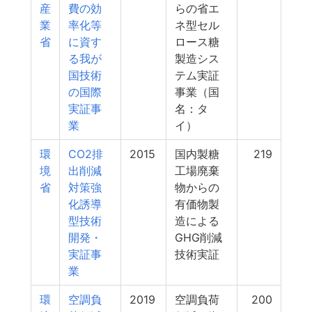
産
費の効
らの省エ
業
率化等
ネ型セル
省
に資す
ロース糖
る我が
製造シス
国技術
テム実証
の国際
事業（国
実証事
名：タ
業
イ）
環
CO2排
2015
国内製糖
219
境
出削減
工場廃棄
省
対策強
物からの
化誘導
有価物製
型技術
造による
開発・
GHG削減
実証事
技術実証
業
環
空調負
2019
空調負荷
200