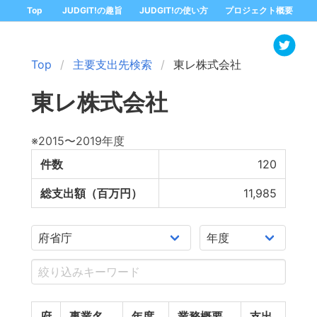
Top
JUDGIT!の趣旨
JUDGIT!の使い方
プロジェクト概要
Top
主要支出先検索
東レ株式会社
東レ株式会社
※2015〜2019年度
件数
120
総支出額（百万円）
11,985
府
事業名
年度
業務概要
支出