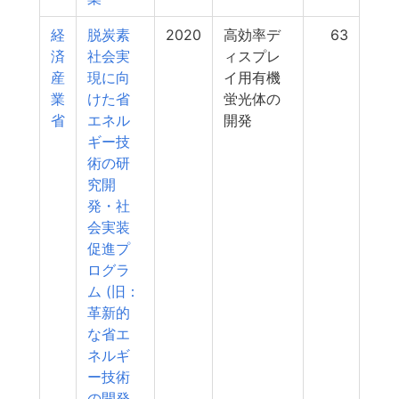
経
脱炭素
2020
高効率デ
63
済
社会実
ィスプレ
産
現に向
イ用有機
業
けた省
蛍光体の
省
エネル
開発
ギー技
術の研
究開
発・社
会実装
促進プ
ログラ
ム (旧：
革新的
な省エ
ネルギ
ー技術
の開発