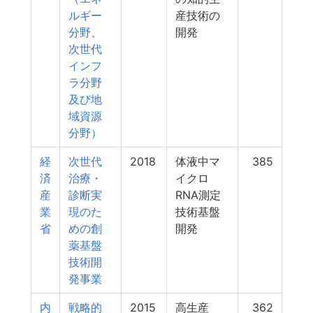
ルギー
産技術の
分野、
開発
次世代
インフ
ラ分野
及び地
域資源
分野）
経
次世代
2018
体液中マ
385
済
治療・
イクロ
産
診断実
RNA測定
業
現のた
技術基盤
省
めの創
開発
薬基盤
技術開
発事業
内
戦略的
2015
高生産
362