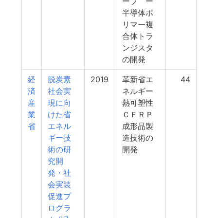
ーブ ー
半導体ポ
リマー複
合体トラ
ンジスタ
の開発
経
脱炭素
2019
革新省エ
44
済
社会実
ネルギー
産
現に向
熱可塑性
業
けた省
ＣＦＲＰ
省
エネル
成形品製
ギー技
造技術の
術の研
開発
究開
発・社
会実装
促進プ
ログラ