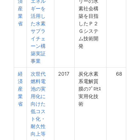
済
エネル
リーの水
産
ギーを
素社会構
業
活用し
築を目指
省
た水素
したＰ２
サプラ
Ｇシステ
イチェ
ム技術開
ーン構
発
築実証
事業
経
次世代
2017
炭化水素
68
済
燃料電
系電解質
産
池の実
膜のﾌﾟﾛｾｽ
業
用化に
実用化技
省
向けた
術
低コス
ト化・
耐久性
向上等