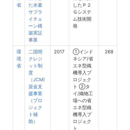
省
た水素
したＰ２
サプラ
Ｇシステ
イチェ
ム技術開
ーン構
発
築実証
事業
環
二国間
2017
①インド
268
境
クレジ
ネシア/省
省
ット制
エネ型織
度
機導入プ
（JCM)
ロジェク
資金支
ト ②タ
援事業
イ/織物工
（プロ
場への省
ジェク
エネ型織
ト補
機導入プ
助）
ロジェク
ト