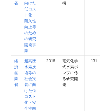
省
向けた
術
低コス
ト化・
耐久性
向上等
のため
の研究
開発事
業
経
超高圧
2016
電気化学
131
済
水素技
式水素ポ
産
術等の
ンプに係
業
社会実
る研究開
省
装に向
発
けた低
コスト
化・安
全性向