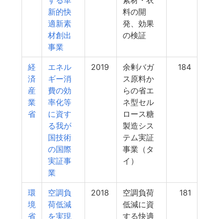
する革
素材・衣
新的快
料の開
適新素
発、効果
材創出
の検証
事業
経
エネル
2019
余剰バガ
184
済
ギー消
ス原料か
産
費の効
らの省エ
業
率化等
ネ型セル
省
に資す
ロース糖
る我が
製造シス
国技術
テム実証
の国際
事業（タ
実証事
イ）
業
環
空調負
2018
空調負荷
181
境
荷低減
低減に資
省
を実現
する快適