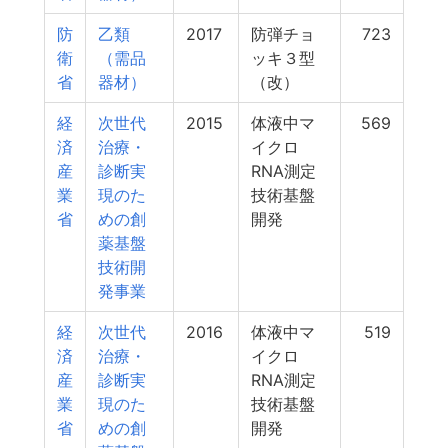
防
乙類
2017
防弾チョ
723
衛
（需品
ッキ３型
省
器材）
（改）
経
次世代
2015
体液中マ
569
済
治療・
イクロ
産
診断実
RNA測定
業
現のた
技術基盤
省
めの創
開発
薬基盤
技術開
発事業
経
次世代
2016
体液中マ
519
済
治療・
イクロ
産
診断実
RNA測定
業
現のた
技術基盤
省
めの創
開発