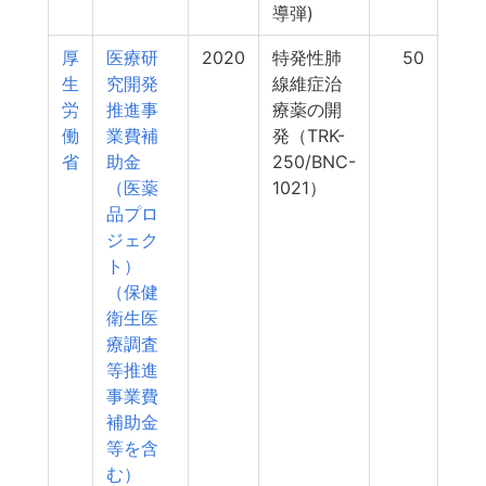
導弾)
厚
医療研
2020
特発性肺
50
生
究開発
線維症治
労
推進事
療薬の開
働
業費補
発（TRK-
省
助金
250/BNC-
（医薬
1021）
品プロ
ジェク
ト）
（保健
衛生医
療調査
等推進
事業費
補助金
等を含
む）