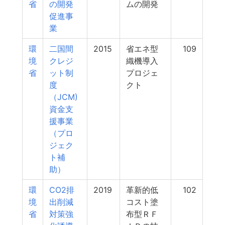
省
の開発
ムの開発
促進事
業
環
二国間
2015
省エネ型
109
境
クレジ
織機導入
省
ット制
プロジェ
度
クト
（JCM)
資金支
援事業
（プロ
ジェク
ト補
助）
環
CO2排
2019
革新的低
102
境
出削減
コスト塗
省
対策強
布型ＲＦ