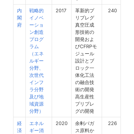
内
戦略的
2017
革新的プ
240
閣
イノベ
リプレグ
府
ーショ
真空圧成
ン創造
形技術の
プログ
開発およ
ラム
びCFRPモ
（エネ
ジュール
ルギー
設計とブ
分野、
ロック一
次世代
体化工法
インフ
の融合技
ラ分野
術の開発
及び地
高生産性
域資源
プリプレ
分野）
グの開発
経
エネル
2020
余剰バガ
226
済
ギー消
ス原料か