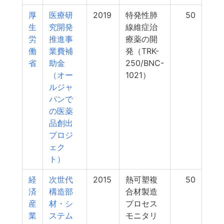
厚
医療研
2019
特発性肺
50
生
究開発
線維症治
労
推進事
療薬の開
働
業費補
発（TRK-
省
助金
250/BNC-
（オー
1021）
ルジャ
パンで
の医薬
品創出
プロジ
ェク
ト）
経
次世代
2015
熱可塑複
50
済
構造部
合材製造
産
材・シ
プロセス
業
ステム
モニタリ