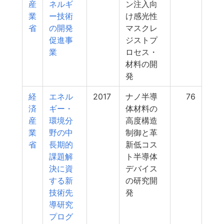
産
ネルギ
ン注入向
業
ー技術
け感光性
省
の開発
マスクレ
促進事
ジストプ
業
ロセス・
材料の開
発
経
エネル
2017
ナノ半導
76
済
ギー・
体材料の
産
環境分
高度構造
業
野の中
制御と革
省
長期的
新低コス
課題解
ト半導体
決に資
デバイス
する新
の研究開
技術先
発
導研究
プログ