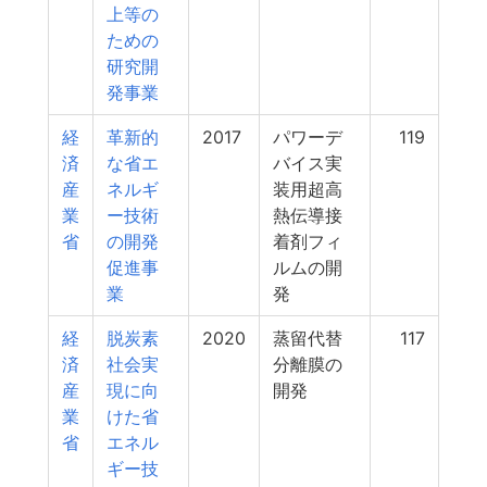
上等の
ための
研究開
発事業
経
革新的
2017
パワーデ
119
済
な省エ
バイス実
産
ネルギ
装用超高
業
ー技術
熱伝導接
省
の開発
着剤フィ
促進事
ルムの開
業
発
経
脱炭素
2020
蒸留代替
117
済
社会実
分離膜の
産
現に向
開発
業
けた省
省
エネル
ギー技