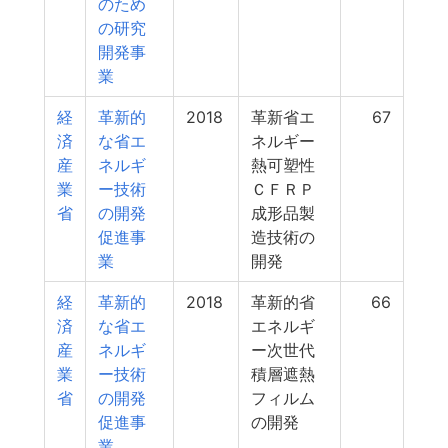
のため
の研究
開発事
業
経
革新的
2018
革新省エ
67
済
な省エ
ネルギー
産
ネルギ
熱可塑性
業
ー技術
ＣＦＲＰ
省
の開発
成形品製
促進事
造技術の
業
開発
経
革新的
2018
革新的省
66
済
な省エ
エネルギ
産
ネルギ
ー次世代
業
ー技術
積層遮熱
省
の開発
フィルム
促進事
の開発
業