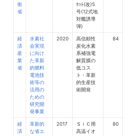
衛
ｾｯﾄ(改)5
省
号(12式地
対艦誘導
弾)
経
水素社
2020
高信頼性
84
済
会実現
炭化水素
産
に向け
系補強電
業
た革新
解質膜の
省
的燃料
低コス
電池技
ト・革新
術等の
的生産技
活用の
術開発
ための
研究開
発事業
経
革新的
2017
ＳｉＣ用
80
済
な省エ
高温イオ