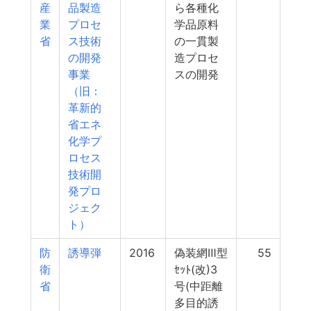
産
品製造
ら各種化
業
プロセ
学品原料
省
ス技術
の一貫製
の開発
造プロセ
事業
スの開発
（旧：
革新的
省エネ
化学プ
ロセス
技術開
発プロ
ジェク
ト）
防
誘導弾
2016
偽装網Ⅲ型
55
衛
ｾｯﾄ(改)3
省
号(中距離
多目的誘