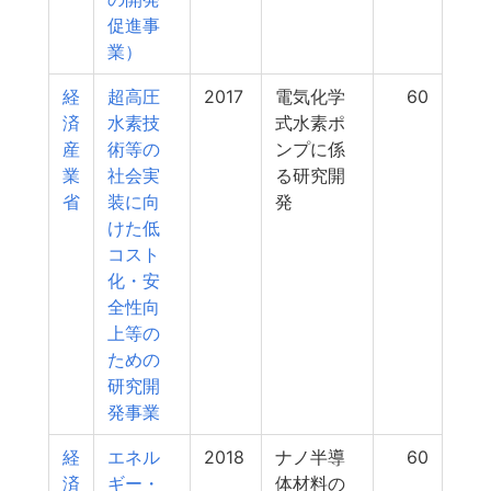
促進事
業）
経
超高圧
2017
電気化学
60
済
水素技
式水素ポ
産
術等の
ンプに係
業
社会実
る研究開
省
装に向
発
けた低
コスト
化・安
全性向
上等の
ための
研究開
発事業
経
エネル
2018
ナノ半導
60
済
ギー・
体材料の