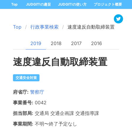
Top
JUDGIT!の趣旨
JUDGIT!の使い方
プロジェクト概要
Top
行政事業検索
速度違反自動取締装置
2019
2018
2017
2016
速度違反自動取締装置
交通安全対策
府省庁:
警察庁
事業番号:
0042
担当部局:
交通局
交通企画課 交通指導課
事業期間:
不明
〜
終了予定なし