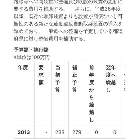
路線等への同装置の整備及び既設の装置の更新に
要する費用を補助する。 さらに、平成28年度
以降、既存の取締装置よりも設置が簡便ないし可
搬性のある新たな速度違反自動取締装置の導入を
進めており、一般道への整備を予定している都道
府県に対し整備費用を補助する。
予算額・執行額
※単位は100万円
年度
要
当
補
前
翌年
予
求
初
正
年
度へ
備
額
予
予
度
繰越
費
算
算
か
し
等
ら
繰
越
し
2013
-
238
279
0
0
0