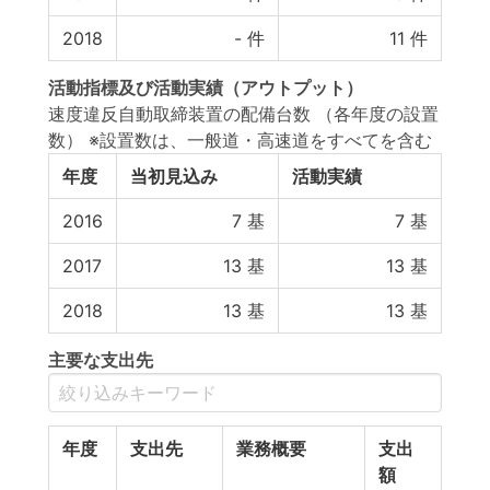
2018
-
件
11
件
活動指標
及び
活動実績
（アウトプット）
速度違反自動取締装置の配備台数 （各年度の設置
数） ※設置数は、一般道・高速道をすべてを含む
年度
当初見込み
活動実績
2016
7
基
7
基
2017
13
基
13
基
2018
13
基
13
基
主要な支出先
年度
支出先
業務概要
支出
額