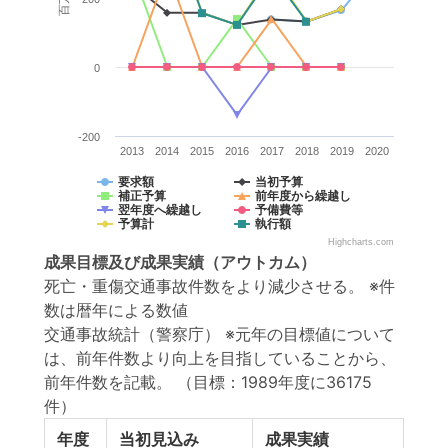
0
-200
2013
2014
2015
2016
2017
2018
2019
2020
要求額
当初予算
補正予算
前年度から繰越し
翌年度へ繰越し
予備費等
予算計
執行額
Highcharts.com
成果目標
及び
成果実績
（アウトカム）
死亡・重傷交通事故件数をより減少させる。 ※件
数は暦年による数値
交通事故統計（警察庁） ※元年の目標値について
は、前年件数より向上を目指していることから、
前年件数を記載。
（目標：1989年度に36175
件）
年度
当初見込み
成果実績