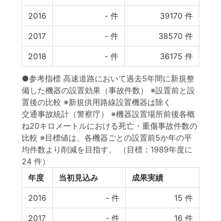
2016
-
件
39170
件
2017
-
件
38570
件
2018
-
件
36175
件
●参考指標 高速道路において過去5年間に新規整
備した機器の設置効果（事故件数） ※設置前と設
置後の比較 ※新規供用路線設置機器は除く
交通事故統計（警察庁） ※機器設置場所前後各概
ね20キロメートルにおける死亡・重傷事故件数の
比較 ※目標値は、各機器ごとの設置前5か年の平
均件数より削減を目指す。
（目標：1989年度に
24 件）
年度
当初見込み
成果実績
2016
-
件
15
件
2017
-
件
16
件