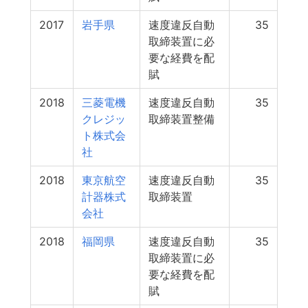
2017
岩手県
速度違反自動
35
取締装置に必
要な経費を配
賦
2018
三菱電機
速度違反自動
35
クレジッ
取締装置整備
ト株式会
社
2018
東京航空
速度違反自動
35
計器株式
取締装置
会社
2018
福岡県
速度違反自動
35
取締装置に必
要な経費を配
賦