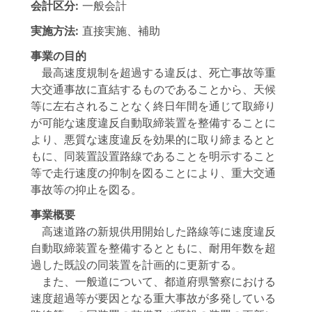
会計区分:
一般会計
実施方法:
直接実施、補助
事業の目的
最高速度規制を超過する違反は、死亡事故等重
大交通事故に直結するものであることから、天候
等に左右されることなく終日年間を通じて取締り
が可能な速度違反自動取締装置を整備することに
より、悪質な速度違反を効果的に取り締まるとと
もに、同装置設置路線であることを明示すること
等で走行速度の抑制を図ることにより、重大交通
事故等の抑止を図る。
事業概要
高速道路の新規供用開始した路線等に速度違反
自動取締装置を整備するとともに、耐用年数を超
過した既設の同装置を計画的に更新する。
また、一般道について、都道府県警察における
速度超過等が要因となる重大事故が多発している