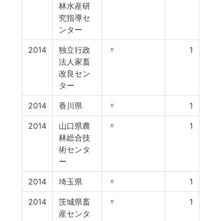
林水産研
究指導セ
ンター
2014
独立行政
〃
1
法人家畜
改良セン
ター
2014
香川県
〃
1
2014
山口県農
〃
1
林総合技
術センタ
ー
2014
埼玉県
〃
1
2014
茨城県畜
〃
1
産センタ