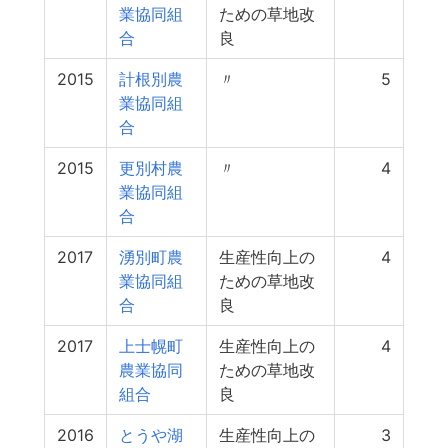
業協同組
ための草地改
合
良
2015
計根別農
〃
5
業協同組
合
2015
更別村農
〃
4
業協同組
合
2017
湧別町農
生産性向上の
4
業協同組
ための草地改
合
良
2017
上士幌町
生産性向上の
4
農業協同
ための草地改
組合
良
2016
とうや湖
生産性向上の
3