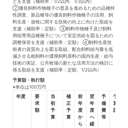
どを支援（補助率：1/2以内、1/3以内）
②優良飼料作物種子の普及を進めるための品種特
性調査、新品種等の優良飼料作物種子の活用、飼
料生産・放牧に関する技術の向上に向けた取組を
支援（補助率：定額） ③飼料作物種子及び飼料
用稲専用品種種子について安定供給を図るための
調整保管を支援（補助率：定額） ④飼料生産技
術者の資質向上を図る取組、配合飼料給与量を低
減させる粗飼料や濃厚飼料原料の国内生産・給与
技術の実証、公共牧場の新たな活用方法の検討に
係る取組を支援（補助率：定額、1/2以内）
予算額・執行額
※単位は100万円
年度
要
当
補
前
翌
予
予
求
初
正
年
年
備
算
額
予
予
度
度
費
計
算
算
か
へ
等
ら
繰