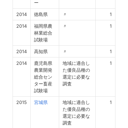
ー
2014
徳島県
〃
1
2014
福岡県農
〃
1
林業総合
試験場
2014
高知県
〃
1
2014
鹿児島県
地域に適合し
1
農業開発
た優良品種の
総合セン
選定に必要な
ター畜産
調査
試験場
2015
宮城県
地域に適合し
1
た優良品種の
選定に必要な
調査