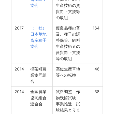
協会
生産技術の資
質向上支援等
の取組
2017
（一社）
優良品種の普
164
日本草地
及、種子の調
畜産種子
整保管、飼料
協会
生産技術者の
資質向上支援
等の取組
2014
標茶町農
高位生産草地
46
業協同組
等への転換
合
2014
全国農業
試料調整、作
38
協同組合
物残留試験、
連合会
事業推進、試
験結果とりま