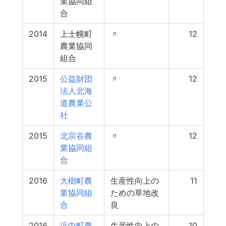
業協同組
合
2014
上士幌町
〃
12
農業協同
組合
2015
公益財団
〃
12
法人北海
道農業公
社
2015
北宗谷農
〃
12
業協同組
合
2016
大樹町農
生産性向上の
11
業協同組
ための草地改
合
良
2016
浜中町農
生産性向上の
10