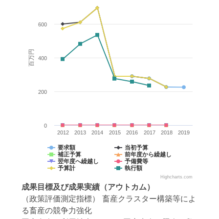
600
百万円
400
200
0
2012
2013
2014
2015
2016
2017
2018
2019
要求額
当初予算
補正予算
前年度から繰越し
翌年度へ繰越し
予備費等
予算計
執行額
Highcharts.com
成果目標
及び
成果実績
（アウトカム）
（政策評価測定指標） 畜産クラスター構築等によ
る畜産の競争力強化