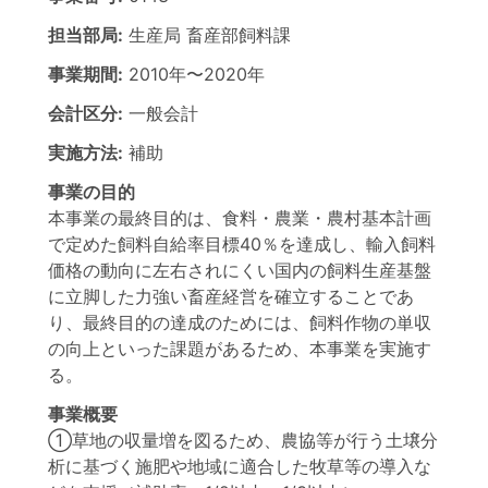
担当部局:
生産局
畜産部飼料課
事業期間:
2010年
〜
2020年
会計区分:
一般会計
実施方法:
補助
事業の目的
本事業の最終目的は、食料・農業・農村基本計画
で定めた飼料自給率目標40％を達成し、輸入飼料
価格の動向に左右されにくい国内の飼料生産基盤
に立脚した力強い畜産経営を確立することであ
り、最終目的の達成のためには、飼料作物の単収
の向上といった課題があるため、本事業を実施す
る。
事業概要
①草地の収量増を図るため、農協等が行う土壌分
析に基づく施肥や地域に適合した牧草等の導入な