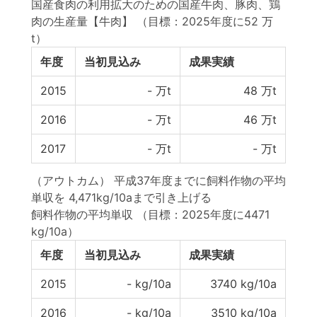
国産食肉の利用拡大のための国産牛肉、豚肉、鶏
肉の生産量【牛肉】
（目標：2025年度に52 万
t）
年度
当初見込み
成果実績
2015
-
万t
48
万t
2016
-
万t
46
万t
2017
-
万t
-
万t
（アウトカム） 平成37年度までに飼料作物の平均
単収を 4,471kg/10aまで引き上げる
飼料作物の平均単収
（目標：2025年度に4471
kg/10a）
年度
当初見込み
成果実績
2015
-
kg/10a
3740
kg/10a
2016
-
kg/10a
3510
kg/10a