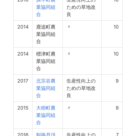
業協同組
ための草地改
合
良
2014
鹿追町農
〃
10
業協同組
合
2014
標津町農
〃
10
業協同組
合
2017
北宗谷農
生産性向上の
9
業協同組
ための草地改
合
良
2015
大樹町農
〃
9
業協同組
合
2016
釧路丹頂
生産性向上の
7