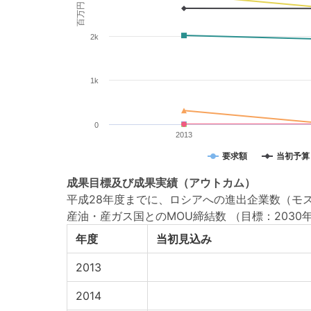
百万円
2k
1k
0
2013
要求額
当初予算
成果目標
及び
成果実績
（アウトカム）
平成28年度までに、ロシアへの進出企業数（モ
産油・産ガス国とのMOU締結数
（目標：2030年
年度
当初見込み
2013
2014