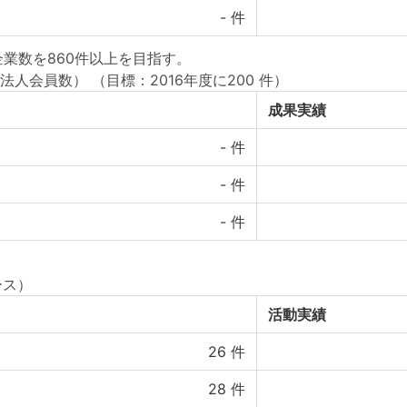
-
件
業数を860件以上を目指す。
法人会員数）
（目標：2016年度に200 件）
成果実績
-
件
-
件
-
件
ース）
活動実績
26
件
28
件