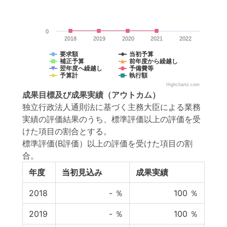
0
2018
2019
2020
2021
2022
要求額
当初予算
補正予算
前年度から繰越し
翌年度へ繰越し
予備費等
予算計
執行額
Highcharts.com
成果目標
及び
成果実績
（アウトカム）
独立行政法人通則法に基づく主務大臣による業務
実績の評価結果のうち、標準評価以上の評価を受
けた項目の割合とする。
標準評価(B評価）以上の評価を受けた項目の割
合。
年度
当初見込み
成果実績
2018
-
％
100
％
2019
-
％
100
％