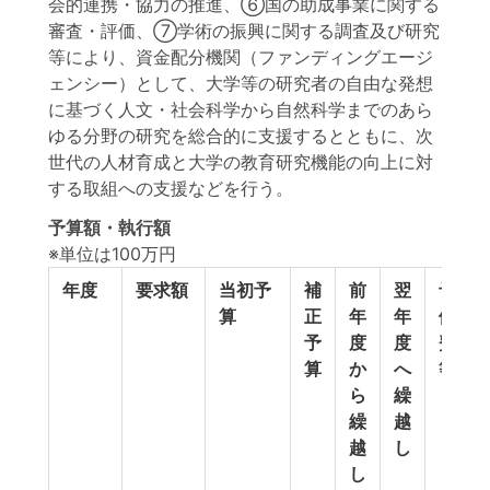
会的連携・協力の推進、⑥国の助成事業に関する
審査・評価、⑦学術の振興に関する調査及び研究
等により、資金配分機関（ファンディングエージ
ェンシー）として、大学等の研究者の自由な発想
に基づく人文・社会科学から自然科学までのあら
ゆる分野の研究を総合的に支援するとともに、次
世代の人材育成と大学の教育研究機能の向上に対
する取組への支援などを行う。
予算額・執行額
※単位は100万円
年度
要求額
当初予
補
前
翌
予
算
正
年
年
備
予
度
度
費
算
か
へ
等
ら
繰
繰
越
越
し
し