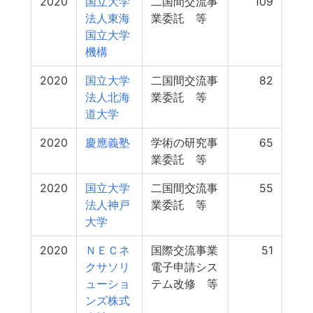
2020
国立大学
二国間交流事
109
法人東海
業委託 等
国立大学
機構
2020
国立大学
二国間交流事
82
法人北海
業委託 等
道大学
2020
慶應義塾
学術の研究事
65
業委託 等
2020
国立大学
二国間交流事
55
法人神戸
業委託 等
大学
2020
ＮＥＣネ
国際交流事業
51
クサソリ
電子申請シス
ューショ
テム改修 等
ンズ株式