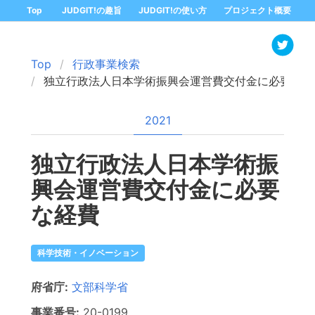
Top
JUDGIT!の趣旨
JUDGIT!の使い方
プロジェクト概要
Top
行政事業検索
独立行政法人日本学術振興会運営費交付金に必要な経
2021
独立行政法人日本学術振
興会運営費交付金に必要
な経費
科学技術・イノベーション
府省庁:
文部科学省
事業番号:
20-
0199