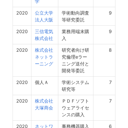
学
2020
公立大学
学術動向調査
9
法人大阪
等研究委託
2020
三信電気
業務用端末購
9
株式会社
入
2020
株式会社
研究者向け研
8
ネットラ
究倫理eラー
ーニング
ニング送付と
開発等委託
2020
個人Ａ
学術システム
7
研究等
2020
株式会社
ＰＤＦソフト
7
大塚商会
ウェアライセ
ンスの購入
2020
ネットワ
事務機器購入
6