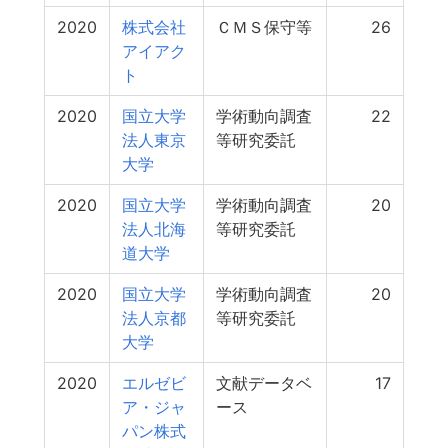
2020
株式会社
ＣＭＳ保守等
26
アイアク
ト
2020
国立大学
学術動向調査
22
法人東京
等研究委託
大学
2020
国立大学
学術動向調査
20
法人北海
等研究委託
道大学
2020
国立大学
学術動向調査
20
法人京都
等研究委託
大学
2020
エルゼビ
文献データベ
17
ア・ジャ
ース
パン株式