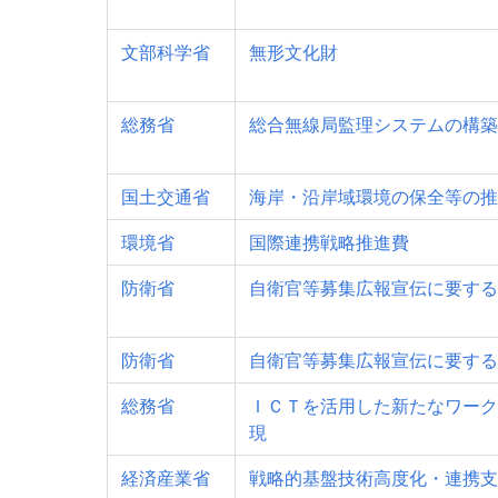
文部科学省
無形文化財
総務省
総合無線局監理システムの構築
国土交通省
海岸・沿岸域環境の保全等の推
環境省
国際連携戦略推進費
防衛省
自衛官等募集広報宣伝に要する
防衛省
自衛官等募集広報宣伝に要する
総務省
ＩＣＴを活用した新たなワーク
現
経済産業省
戦略的基盤技術高度化・連携支