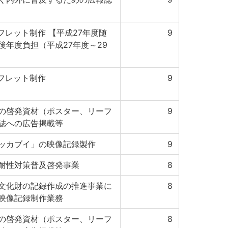
フレット制作 【平成27年度随
9
年度負担（平成27年度～29
ンフレット制作
9
の啓発資材（ポスター、リーフ
9
誌への広告掲載等
ッカブイ」の映像記録製作
9
耐性対策普及啓発事業
8
文化財の記録作成の推進事業に
8
映像記録制作業務
の啓発資材（ポスター、リーフ
8