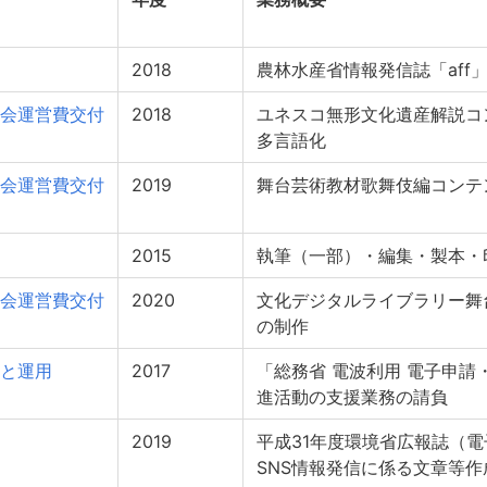
2018
農林水産省情報発信誌「aff
会運営費交付
2018
ユネスコ無形文化遺産解説コ
多言語化
会運営費交付
2019
舞台芸術教材歌舞伎編コンテ
2015
執筆（一部）・編集・製本・
会運営費交付
2020
文化デジタルライブラリー舞
の制作
と運用
2017
「総務省 電波利用 電子申
進活動の支援業務の請負
2019
平成31年度環境省広報誌（
SNS情報発信に係る文章等作