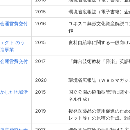
2015
環境省広報誌（電子書籍）企
会運営費交付
2016
ユネスコ無形文化資産解説コ
作
ェクト のう
2015
食料自給率に関する一般向け
進事業
会運営費交付
2017
「舞台芸術教材「雅楽」英語
2020
環境省広報誌（Ｗｅｂマガジ
かした地域活
2015
国立公園の協働型管理に関す
ネル作成）
2019
後発医薬品の使用促進のため
レット等）の原稿の作成、雑
運営費交付金
2017
理化学研究所の活動状況を広