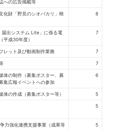
誌への広告掲載等
文化財「野見のシオバカリ」映
8
届出システム Lite」に係る電
7
（平成30年度）
フレット及び動画制作業務
7
等
7
媒体の制作（募集ポスター、募
6
募集広報イベントへの参加
媒体の作成（募集ポスター等）
5
5
競争力強化連携支援事業（成果等
5