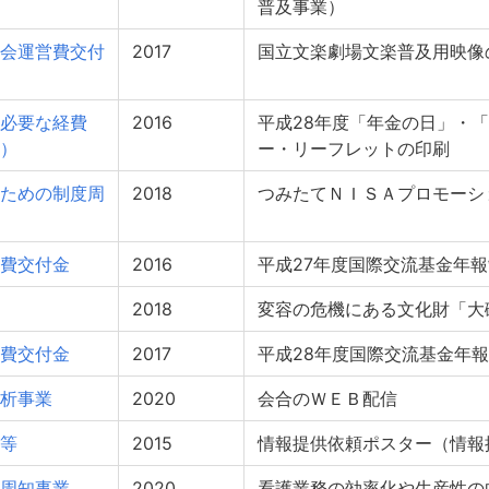
普及事業）
会運営費交付
2017
国立文楽劇場文楽普及用映像
必要な経費
2016
平成28年度「年金の日」・
）
ー・リーフレットの印刷
ための制度周
2018
つみたてＮＩＳＡプロモーシ
費交付金
2016
平成27年度国際交流基金年
2018
変容の危機にある文化財「大
費交付金
2017
平成28年度国際交流基金年
析事業
2020
会合のＷＥＢ配信
等
2015
情報提供依頼ポスター（情報
周知事業
2020
看護業務の効率化や生産性の