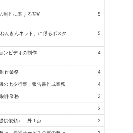
の制作に関する契約
5
「ねんきんネット」に係るポスタ
5
ョンビデオの制作
4
報制作業務
4
磯の七夕行事」報告書作成業務
4
報制作業務
3
3
提供依頼） 外１点
2
向上、看護サービスの質の向上
2