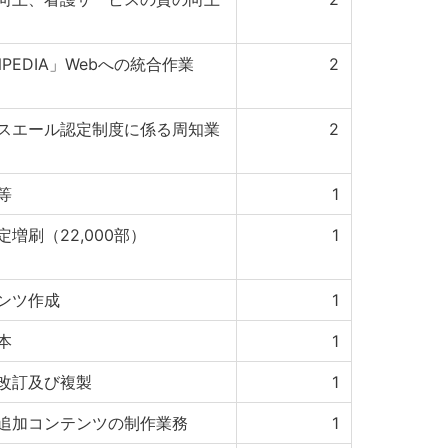
EANPEDIA」Webへの統合作業
2
スエール認定制度に係る周知業
2
等
1
改定増刷（22,000部）
1
ンツ作成
1
本
1
改訂及び複製
1
追加コンテンツの制作業務
1