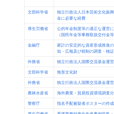
文部科学省
独立行政法人日本芸術文化振興
金に必要な経費
厚生労働省
公的年金制度等の適正な運営に
（国民年金等事務取扱交付金等
金融庁
家計の安定的な資産形成推進の
知・広報及び税制の調査・検証
外務省
独立行政法人国際交流基金運営
文部科学省
無形文化財
外務省
独立行政法人国際交流基金運営
農林水産省
海外農業・貿易投資環境調査分
警察庁
指名手配被疑者ポスターの作成
厚生労働省
看護業務効率化先進事例収集・