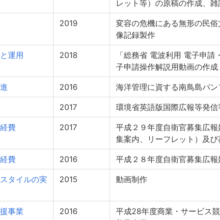
レット等）の原稿の作成、雑
2019
変容の危機にある無形の民俗
像記録製作
と運用
2018
「総務省 電波利用 電子申請・
子申請操作解説用動画の作成
進
2016
海洋管理に資する南鳥島パン
2017
環境省英語版国際広報等発信
経費
2017
平成２９年度自衛官募集広報
集案内、リーフレット）及び
経費
2016
平成２８年度自衛官募集広報
スタイルの実
2015
動画制作
援事業
2016
平成28年度商業・サービス