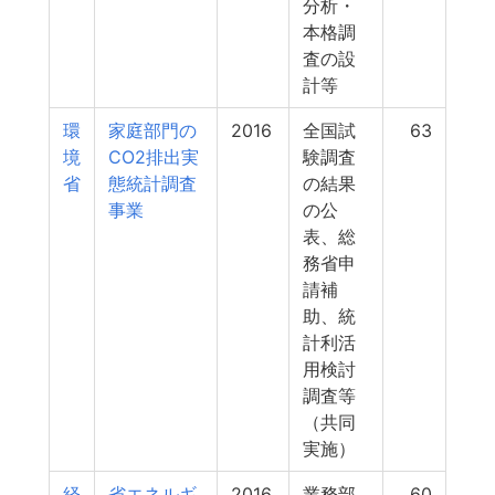
分析・
本格調
査の設
計等
環
家庭部門の
2016
全国試
63
境
CO2排出実
験調査
省
態統計調査
の結果
事業
の公
表、総
務省申
請補
助、統
計利活
用検討
調査等
（共同
実施）
経
省エネルギ
2016
業務部
60