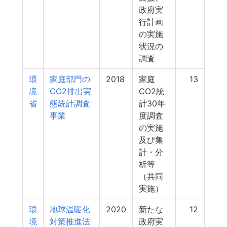
政府実
行計画
の実施
状況の
調査
環
家庭部門の
2018
家庭
13
境
CO2排出実
CO2統
省
態統計調査
計30年
事業
度調査
の実施
及び集
計・分
析等
（共同
実施）
環
地球温暖化
2020
新たな
12
境
対策推進法
政府実