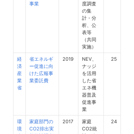
事業
度調査
の集
計・分
析、公
表等
（共同
実施）
経
省エネルギ
2019
NEV、
25
済
ー促進に向
ナッジ
産
けた広報事
を活用
業
業委託費
した省
省
エネ機
器普及
促進事
業
環
家庭部門の
2017
家庭
24
境
CO2排出実
CO2統