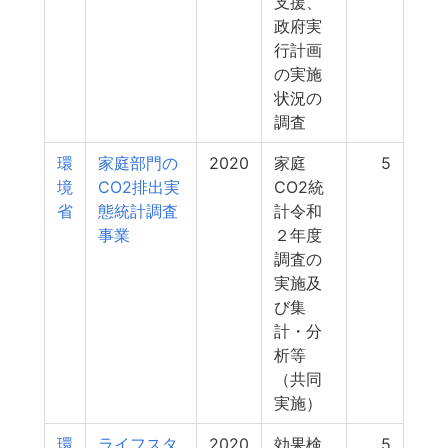
支援、
政府実
行計画
の実施
状況の
調査
環
家庭部門の
2020
家庭
5
境
CO2排出実
CO2統
省
態統計調査
計令和
事業
２年度
調査の
実施及
び集
計・分
析等
（共同
実施）
環
ライフスタ
2020
効果検
5