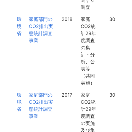
関する
調査
環
家庭部門の
2018
家庭
30
境
CO2排出実
CO2統
省
態統計調査
計29年
事業
度調査
の集
計・分
析、公
表等
（共同
実施）
環
家庭部門の
2017
家庭
30
境
CO2排出実
CO2統
省
態統計調査
計29年
事業
度調査
の実施
及び集