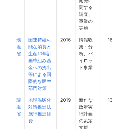
開発に
関する
調査」
事業の
実施
環
国連持続可
2016
情報収
16
境
能な消費と
集・分
省
生産10年計
析、パ
画枠組み基
イロッ
金への拠出
ト事業
等による国
際的な民生
部門対策
環
地球温暖化
2019
新たな
13
境
対策推進法
政府実
省
施行推進経
行計画
費
の策定
支援、