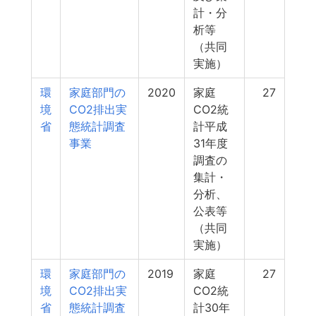
計・分
析等
（共同
実施）
環
家庭部門の
2020
家庭
27
境
CO2排出実
CO2統
省
態統計調査
計平成
事業
31年度
調査の
集計・
分析、
公表等
（共同
実施）
環
家庭部門の
2019
家庭
27
境
CO2排出実
CO2統
省
態統計調査
計30年