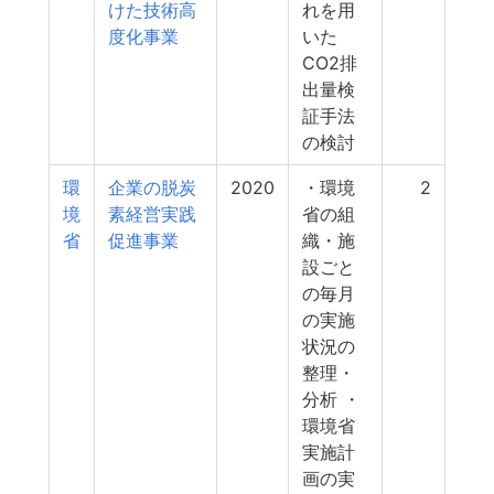
けた技術高
れを用
度化事業
いた
CO2排
出量検
証手法
の検討
環
企業の脱炭
2020
・環境
2
境
素経営実践
省の組
省
促進事業
織・施
設ごと
の毎月
の実施
状況の
整理・
分析 ・
環境省
実施計
画の実