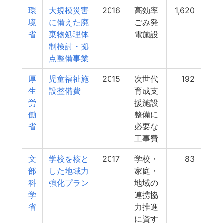
環
大規模災害
2016
高効率
1,620
境
に備えた廃
ごみ発
省
棄物処理体
電施設
制検討・拠
点整備事業
厚
児童福祉施
2015
次世代
192
生
設整備費
育成支
労
援施設
働
整備に
省
必要な
工事費
文
学校を核と
2017
学校・
83
部
した地域力
家庭・
科
強化プラン
地域の
学
連携協
省
力推進
に資す