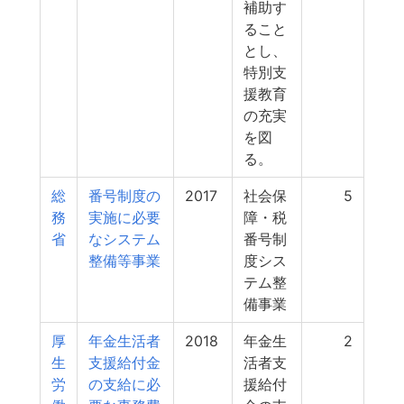
補助す
ること
とし、
特別支
援教育
の充実
を図
る。
総
番号制度の
2017
社会保
5
務
実施に必要
障・税
省
なシステム
番号制
整備等事業
度シス
テム整
備事業
厚
年金生活者
2018
年金生
2
生
支援給付金
活者支
労
の支給に必
援給付