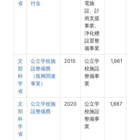
省
付金
電施
設、計
画支援
事業、
浄化槽
設置整
備事業
文
公立学校施
2015
公立学
1,961
部
設整備費
校施設
科
（復興関連
整備事
学
事業）
業
省
文
公立学校施
2020
公立学
1,887
部
設整備費
校施設
科
整備事
学
業
省