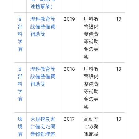
連携事業）
文
理科教育等
2019
理科教
10
部
設備整備費
育設備
科
補助等
整備費
学
等補助
省
金の実
施
文
理科教育等
2018
理科教
10
部
設備整備費
育設備
科
補助等
整備費
学
等補助
省
金の実
施
環
大規模災害
2017
高効率
10
境
に備えた廃
ごみ発
省
棄物処理体
電施設