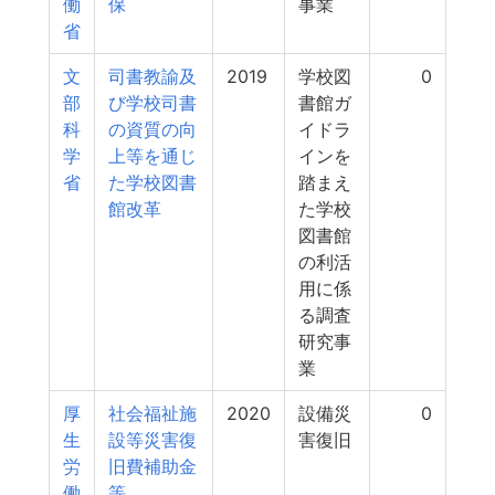
働
保
事業
省
文
司書教諭及
2019
学校図
0
部
び学校司書
書館ガ
科
の資質の向
イドラ
学
上等を通じ
インを
省
た学校図書
踏まえ
館改革
た学校
図書館
の利活
用に係
る調査
研究事
業
厚
社会福祉施
2020
設備災
0
生
設等災害復
害復旧
労
旧費補助金
働
等