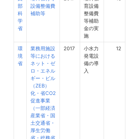
部
設備整備費
育設備
科
補助等
整備費
学
等補助
省
金の実
施
環
業務用施設
2017
小水力
12
境
等における
発電設
省
ネット・ゼ
備の導
ロ・エネル
入
ギー・ビル
（ZEB）
化・省CO2
促進事業
（一部経済
産業省・国
土交通省・
厚生労働
省・総務省