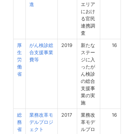
進
エリア
におけ
る官民
連携調
査
厚
がん検診総
2019
新たな
16
生
合支援事業
ステー
労
費等
ジに入
働
ったが
省
ん検診
の総合
支援事
業の実
施
総
業務改革モ
2017
業務改
16
務
デルプロジ
革モデ
省
ェクト
ルプロ