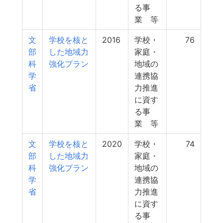
る事
業 等
文
学校を核と
2016
学校・
76
部
した地域力
家庭・
科
強化プラン
地域の
学
連携協
省
力推進
に資す
る事
業 等
文
学校を核と
2020
学校・
74
部
した地域力
家庭・
科
強化プラン
地域の
学
連携協
省
力推進
に資す
る事