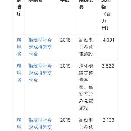
省
要
額
庁
（百
万
円）
環
循環型社会
2018
高効率
4,091
境
形成推進交
ごみ発
省
付金
電施設
環
循環型社会
2019
浄化槽
3,522
境
形成推進交
設置整
省
付金
備事
業、高
効率ご
み発電
施設
環
循環型社会
2015
高効率
2,133
境
形成推進交
ごみ発