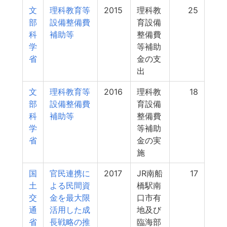
文
理科教育等
2015
理科教
25
部
設備整備費
育設備
科
補助等
整備費
学
等補助
省
金の支
出
文
理科教育等
2016
理科教
18
部
設備整備費
育設備
科
補助等
整備費
学
等補助
省
金の実
施
国
官民連携に
2017
JR南船
17
土
よる民間資
橋駅南
交
金を最大限
口市有
通
活用した成
地及び
省
長戦略の推
臨海部