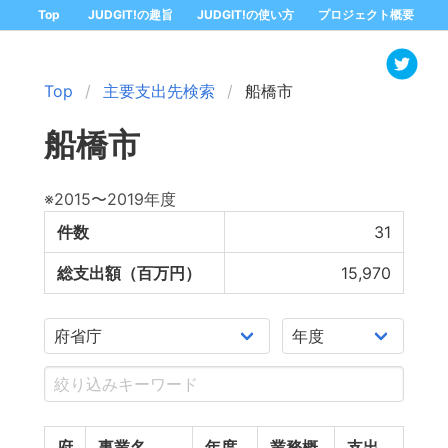
Top
JUDGIT!の趣旨
JUDGIT!の使い方
プロジェクト概要
Top
主要支出先検索
船橋市
船橋市
※2015〜2019年度
件数
31
総支出額（百万円）
15,970
府
事業名
年度
業務概
支出