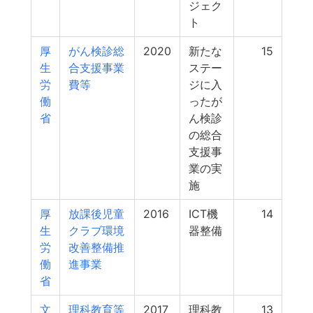
ジェク
ト
厚
がん検診総
2020
新たな
15
生
合支援事業
ステー
労
費等
ジに入
働
ったが
省
ん検診
の総合
支援事
業の実
施
厚
放課後児童
2016
ICT機
14
生
クラブ環境
器整備
労
改善整備推
働
進事業
省
文
理科教育等
2017
理科教
13