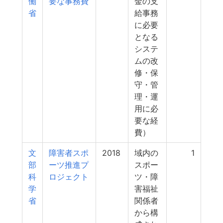
働
要な事務費
金の支
省
給事務
に必要
となる
システ
ムの改
修・保
守・管
理・運
用に必
要な経
費）
文
障害者スポ
2018
域内の
1
部
ーツ推進プ
スポー
科
ロジェクト
ツ・障
学
害福祉
省
関係者
から構