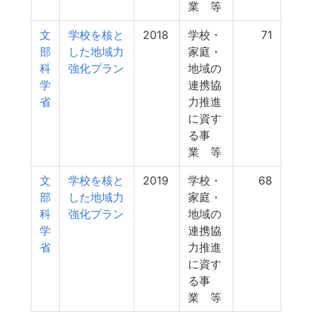
業 等
文
学校を核と
2018
学校・
71
部
した地域力
家庭・
科
強化プラン
地域の
学
連携協
省
力推進
に資す
る事
業 等
文
学校を核と
2019
学校・
68
部
した地域力
家庭・
科
強化プラン
地域の
学
連携協
省
力推進
に資す
る事
業 等