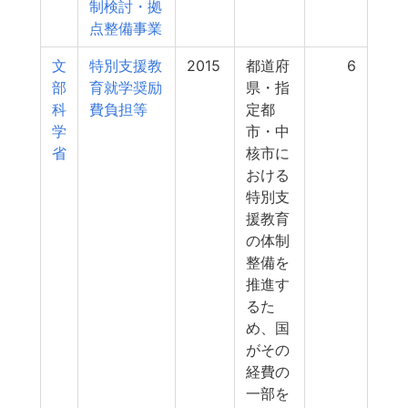
制検討・拠
点整備事業
文
特別支援教
2015
都道府
6
部
育就学奨励
県・指
科
費負担等
定都
学
市・中
省
核市に
おける
特別支
援教育
の体制
整備を
推進す
るた
め、国
がその
経費の
一部を