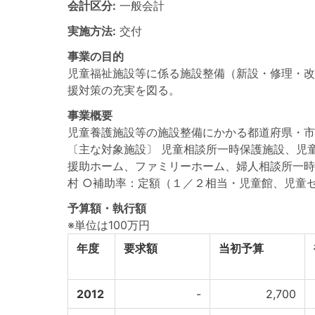
会計区分:
一般会計
実施方法:
交付
事業の目的
児童福祉施設等に係る施設整備（新設・修理・改
援対策の充実を図る。
事業概要
児童養護施設等の施設整備にかかる都道府県・市
〔主な対象施設〕 児童相談所一時保護施設、児
援助ホーム、ファミリーホーム、婦人相談所一時
村 ○補助率：定額（１／２相当・児童館、児童
予算額・執行額
※単位は100万円
年度
要求額
当初予算
2012
-
2,700