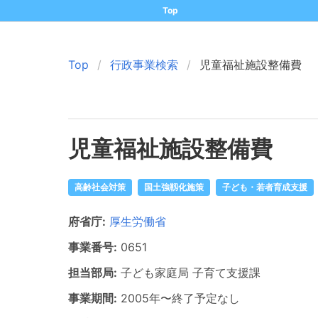
Top
Top
行政事業検索
児童福祉施設整備費
児童福祉施設整備費
高齢社会対策
国土強靱化施策
子ども・若者育成支援
府省庁:
厚生労働省
事業番号:
0651
担当部局:
子ども家庭局
子育て支援課
事業期間:
2005年
〜
終了予定なし