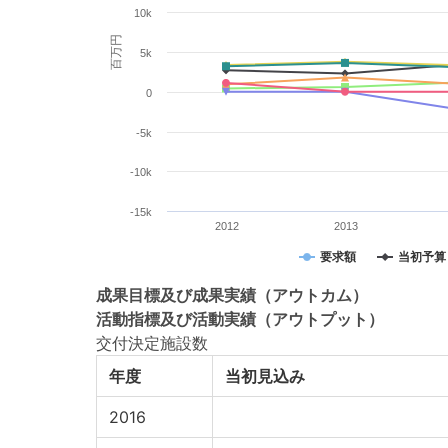
10k
百万円
5k
0
-5k
-10k
-15k
2012
2013
要求額
当初予算
成果目標
及び
成果実績
（アウトカム）
活動指標
及び
活動実績
（アウトプット）
交付決定施設数
年度
当初見込み
2016