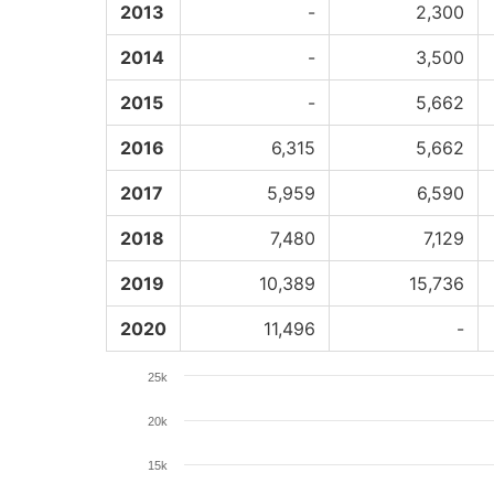
2013
-
2,300
2014
-
3,500
2015
-
5,662
2016
6,315
5,662
2017
5,959
6,590
2018
7,480
7,129
2019
10,389
15,736
2020
11,496
-
25k
20k
15k