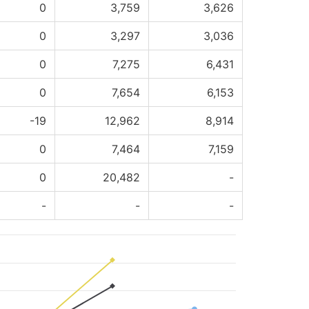
0
3,759
3,626
0
3,297
3,036
0
7,275
6,431
0
7,654
6,153
-19
12,962
8,914
0
7,464
7,159
0
20,482
-
-
-
-