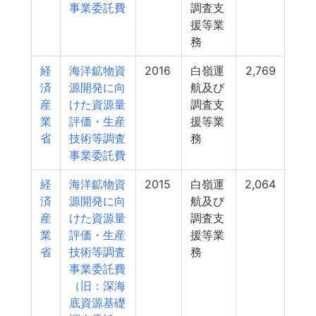
事業委託費
調査支
援等業
務
経
海洋鉱物資
2016
白嶺運
2,769
済
源開発に向
航及び
産
けた資源量
調査支
業
評価・生産
援等業
省
技術等調査
務
事業委託費
経
海洋鉱物資
2015
白嶺運
2,064
済
源開発に向
航及び
産
けた資源量
調査支
業
評価・生産
援等業
省
技術等調査
務
事業委託費
（旧：深海
底資源基礎