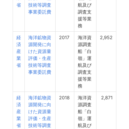
省
技術等調査
航及び
事業委託費
調査支
援等業
務
経
海洋鉱物資
2017
海洋資
2,952
済
源開発に向
源調査
産
けた資源量
船「白
業
評価・生産
嶺」運
省
技術等調査
航及び
事業委託費
調査支
援等業
務
経
海洋鉱物資
2018
海洋資
2,871
済
源開発に向
源調査
産
けた資源量
船「白
業
評価・生産
嶺」運
省
技術等調査
航及び