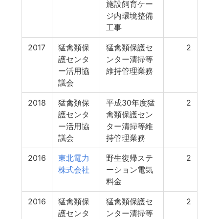
施設飼育ケー
ジ内環境整備
工事
2017
猛禽類保
猛禽類保護セ
2
護センタ
ンター清掃等
ー活用協
維持管理業務
議会
2018
猛禽類保
平成30年度猛
2
護センタ
禽類保護セン
ー活用協
ター清掃等維
議会
持管理業務
2016
東北電力
野生復帰ステ
2
株式会社
ーション電気
料金
2016
猛禽類保
猛禽類保護セ
2
護センタ
ンター清掃等