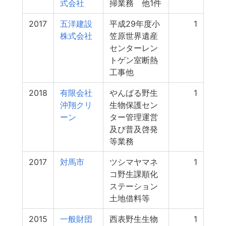
式会社
掃業務 他1件
2017
五洋建設
平成29年度小
1
株式会社
笠原世界遺産
センターレン
トゲン室断熱
工事他
2018
有限会社
やんばる野生
1
沖翔クリ
生物保護セン
ーン
ター管理運営
及び普及啓発
等業務
2017
対馬市
ツシマヤマネ
1
コ野生課順化
ステーション
土地借料等
2015
一般財団
西表野生生物
1