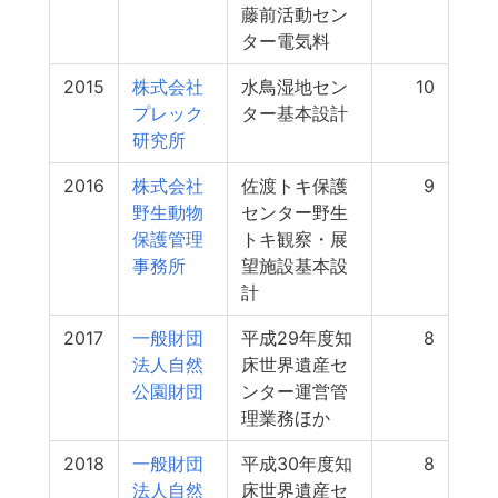
藤前活動セン
ター電気料
2015
株式会社
水鳥湿地セン
10
プレック
ター基本設計
研究所
2016
株式会社
佐渡トキ保護
9
野生動物
センター野生
保護管理
トキ観察・展
事務所
望施設基本設
計
2017
一般財団
平成29年度知
8
法人自然
床世界遺産セ
公園財団
ンター運営管
理業務ほか
2018
一般財団
平成30年度知
8
法人自然
床世界遺産セ