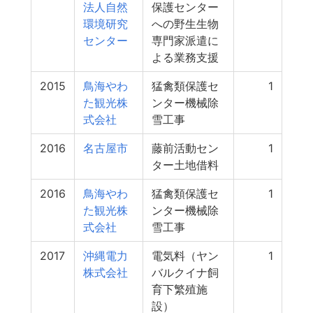
法人自然
保護センター
環境研究
への野生生物
センター
専門家派遣に
よる業務支援
2015
鳥海やわ
猛禽類保護セ
1
た観光株
ンター機械除
式会社
雪工事
2016
名古屋市
藤前活動セン
1
ター土地借料
2016
鳥海やわ
猛禽類保護セ
1
た観光株
ンター機械除
式会社
雪工事
2017
沖縄電力
電気料（ヤン
1
株式会社
バルクイナ飼
育下繁殖施
設）