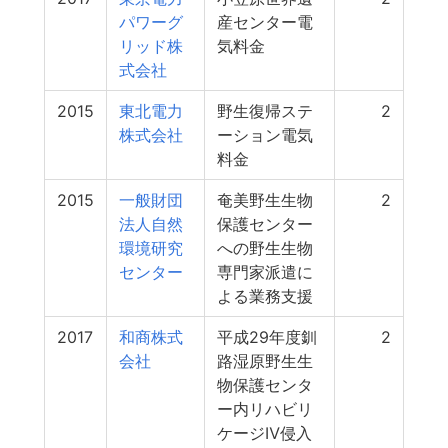
パワーグ
産センター電
リッド株
気料金
式会社
2015
東北電力
野生復帰ステ
2
株式会社
ーション電気
料金
2015
一般財団
奄美野生生物
2
法人自然
保護センター
環境研究
への野生生物
センター
専門家派遣に
よる業務支援
2017
和商株式
平成29年度釧
2
会社
路湿原野生生
物保護センタ
ー内リハビリ
ケージⅣ侵入