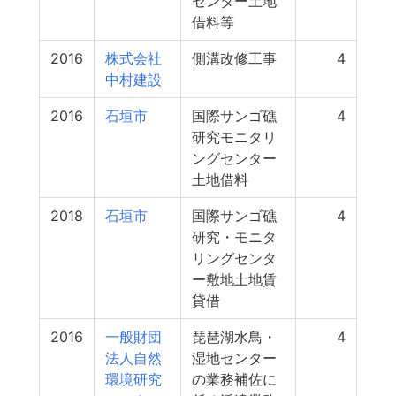
センター土地
借料等
2016
株式会社
側溝改修工事
4
中村建設
2016
石垣市
国際サンゴ礁
4
研究モニタリ
ングセンター
土地借料
2018
石垣市
国際サンゴ礁
4
研究・モニタ
リングセンタ
ー敷地土地賃
貸借
2016
一般財団
琵琶湖水鳥・
4
法人自然
湿地センター
環境研究
の業務補佐に