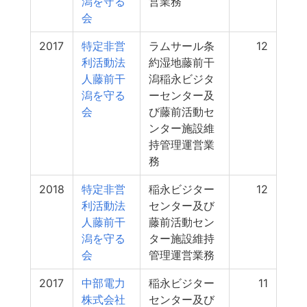
潟を守る
営業務
会
2017
特定非営
ラムサール条
12
利活動法
約湿地藤前干
人藤前干
潟稲永ビジタ
潟を守る
ーセンター及
会
び藤前活動セ
ンター施設維
持管理運営業
務
2018
特定非営
稲永ビジター
12
利活動法
センター及び
人藤前干
藤前活動セン
潟を守る
ター施設維持
会
管理運営業務
2017
中部電力
稲永ビジター
11
株式会社
センター及び