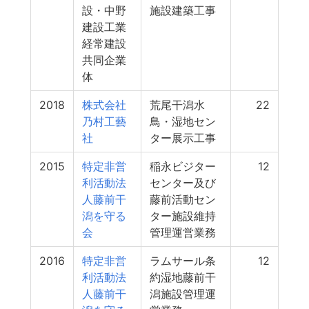
設・中野
施設建築工事
建設工業
経常建設
共同企業
体
2018
株式会社
荒尾干潟水
22
乃村工藝
鳥・湿地セン
社
ター展示工事
2015
特定非営
稲永ビジター
12
利活動法
センター及び
人藤前干
藤前活動セン
潟を守る
ター施設維持
会
管理運営業務
2016
特定非営
ラムサール条
12
利活動法
約湿地藤前干
人藤前干
潟施設管理運