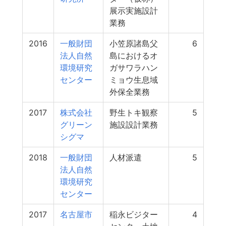
展示実施設計
業務
2016
一般財団
小笠原諸島父
6
法人自然
島におけるオ
環境研究
ガサワラハン
センター
ミョウ生息域
外保全業務
2017
株式会社
野生トキ観察
5
グリーン
施設設計業務
シグマ
2018
一般財団
人材派遣
5
法人自然
環境研究
センター
2017
名古屋市
稲永ビジター
4