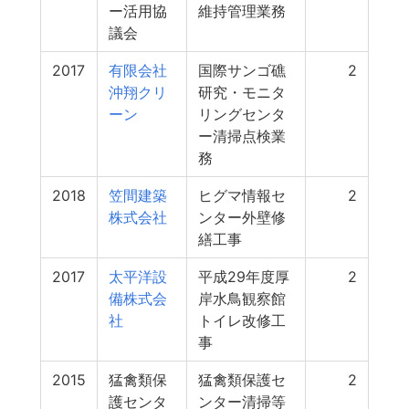
ー活用協
維持管理業務
議会
2017
有限会社
国際サンゴ礁
2
沖翔クリ
研究・モニタ
ーン
リングセンタ
ー清掃点検業
務
2018
笠間建築
ヒグマ情報セ
2
株式会社
ンター外壁修
繕工事
2017
太平洋設
平成29年度厚
2
備株式会
岸水鳥観察館
社
トイレ改修工
事
2015
猛禽類保
猛禽類保護セ
2
護センタ
ンター清掃等