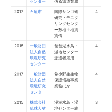
センター
係る派遣業務
2017
石垣市
国際サンゴ礁
4
研究・モニタ
リングセンタ
ー敷地土地賃
貸借
2015
一般財団
琵琶湖水鳥・
4
法人自然
湿地センター
環境研究
派遣者雇用
センター
2017
一般財団
希少野生生物
4
法人自然
保護増殖事業
環境研究
業務ほか
センター
2015
株式会社
漫湖水鳥・湿
3
琉球人材
地センター維