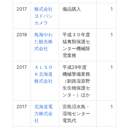
2017
株式会社
備品購入
1
ヨドバシ
カメラ
2018
鳥海やわ
平成３０年度
1
た観光株
猛禽類保護セ
式会社
ンター機械除
雪業務
2017
ＡＬＳＯ
平成29年度
1
Ｋ北海道
機械警備業務
株式会社
（釧路湿原野
生生物保護セ
ンタ－）ほか
2017
北海道電
宮島沼水鳥・
1
力株式会
湿地センター
社
電気代