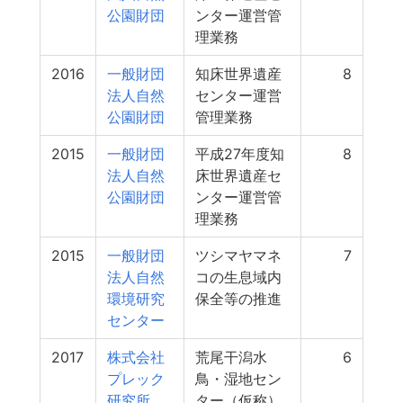
公園財団
ンター運営管
理業務
2016
一般財団
知床世界遺産
8
法人自然
センター運営
公園財団
管理業務
2015
一般財団
平成27年度知
8
法人自然
床世界遺産セ
公園財団
ンター運営管
理業務
2015
一般財団
ツシマヤマネ
7
法人自然
コの生息域内
環境研究
保全等の推進
センター
2017
株式会社
荒尾干潟水
6
プレック
鳥・湿地セン
研究所
ター（仮称）