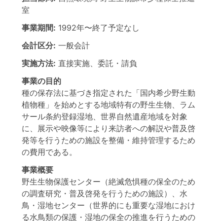
室
事業期間:
1992年
〜
終了予定なし
会計区分:
一般会計
実施方法:
直接実施、委託・請負
事業の目的
種の保存法に基づき指定された「国内希少野生動
植物種」を始めとする地域特有の野生生物、ラム
サール条約登録湿地、世界自然遺産地域を対象
に、展示や映像等により来訪者への解説や普及啓
発等を行うための施設を整備・維持管理するため
の費用である。
事業概要
野生生物保護センター（絶滅危惧種の保全のため
の調査研究・普及啓発を行うための施設）、水
鳥・湿地センター（世界的にも重要な湿地におけ
る水鳥類の保護・湿地の保全の推進を行うための