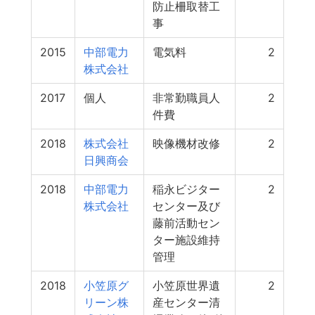
防止柵取替工
事
2015
中部電力
電気料
2
株式会社
2017
個人
非常勤職員人
2
件費
2018
株式会社
映像機材改修
2
日興商会
2018
中部電力
稲永ビジター
2
株式会社
センター及び
藤前活動セン
ター施設維持
管理
2018
小笠原グ
小笠原世界遺
2
リーン株
産センター清