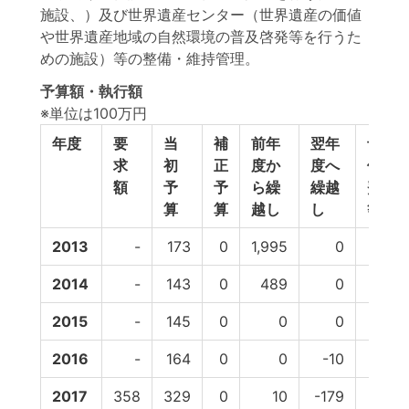
施設、）及び世界遺産センター（世界遺産の価値
や世界遺産地域の自然環境の普及啓発等を行うた
めの施設）等の整備・維持管理。
予算額・執行額
※単位は100万円
年度
要
当
補
前年
翌年
予
求
初
正
度か
度へ
備
額
予
予
ら繰
繰越
費
算
算
越し
し
等
2013
-
173
0
1,995
0
0
2014
-
143
0
489
0
0
2015
-
145
0
0
0
0
2016
-
164
0
0
-10
0
2017
358
329
0
10
-179
0