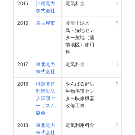
2015
沖縄電力
電気料金
1
株式会社
2015
名古屋市
藤前干潟水
1
鳥・湿地セン
ター敷地（藤
前地区）使用
料
2017
東北電力
電気料金
1
株式会社
2018
特定非営
やんばる野生
1
利活動法
生物保護セン
人国頭ツ
ター映像機器
ーリズム
改修工事
協会
2018
東北電力
電気利用料金
1
株式会社