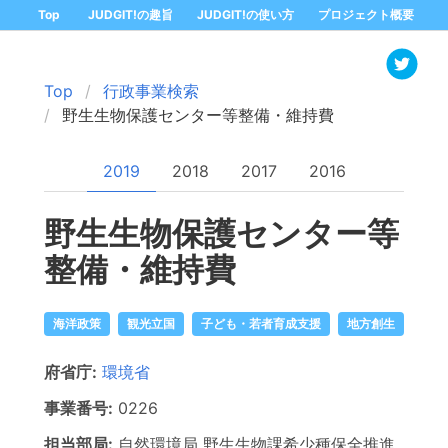
Top
JUDGIT!の趣旨
JUDGIT!の使い方
プロジェクト概要
Top
行政事業検索
野生生物保護センター等整備・維持費
2019
2018
2017
2016
野生生物保護センター等
整備・維持費
海洋政策
観光立国
子ども・若者育成支援
地方創生
府省庁:
環境省
事業番号:
0226
担当部局:
自然環境局
野生生物課希少種保全推進