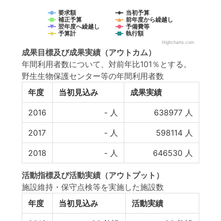
要求額
当初予算
補正予算
前年度から繰越し
翌年度へ繰越し
予備費等
予算計
執行額
Highcharts.com
成果目標
及び
成果実績
（アウトカム）
年間利用者数について、対前年比101％とする。
野生生物保護センター等の年間利用者数
年度
当初見込み
成果実績
2016
-
人
638977
人
2017
-
人
598114
人
2018
-
人
646530
人
活動指標
及び
活動実績
（アウトプット）
施設維持・保守点検等を実施した施設数
年度
当初見込み
活動実績