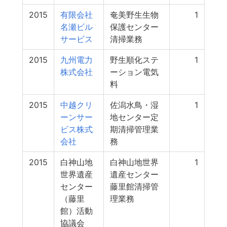
2015
有限会社
奄美野生生物
1
名瀬ビル
保護センター
サービス
清掃業務
2015
九州電力
野生順化ステ
1
株式会社
ーション電気
料
2015
中越クリ
佐潟水鳥・湿
1
ーンサー
地センター定
ビス株式
期清掃管理業
会社
務
2015
白神山地
白神山地世界
1
世界遺産
遺産センター
センター
藤里館清掃管
（藤里
理業務
館）活動
協議会