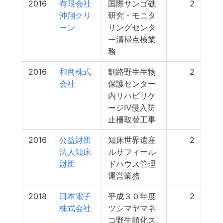
2016
有限会社
国際サンゴ礁
2
沖翔クリ
研究・モニタ
ーン
リングセンタ
ー清掃点検業
務
2016
和商株式
釧路野生生物
2
会社
保護センター
内リハビリケ
ージⅣ侵入防
止柵取替工事
2016
公益財団
知床世界遺産
2
法人知床
ルサフィール
財団
ドハウス管理
運営業務
2018
日本電子
平成３０年度
2
株式会社
ツシマヤマネ
コ野生順化ス