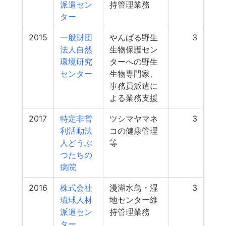
派遣セン
持管理業務
ター
2015
一般財団
やんばる野生
3
法人自然
生物保護セン
環境研究
ターへの野生
センター
生物専門家、
事務員派遣に
よる業務支援
2017
特定非営
ツシマヤマネ
3
利活動法
コの健康管理
人どうぶ
等
つたちの
病院
2016
株式会社
漫湖水鳥・湿
3
琉球人材
地センター維
派遣セン
持管理業務
ター