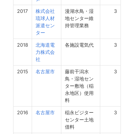
2017
株式会社
漫湖水鳥・湿
3
琉球人材
地センター維
派遣セン
持管理業務
ター
2018
北海道電
各施設電気代
3
力株式会
社
2015
名古屋市
藤前干潟水
3
鳥・湿地セン
ター敷地（稲
永地区）使用
料
2016
名古屋市
稲永ビジター
3
センター土地
借料