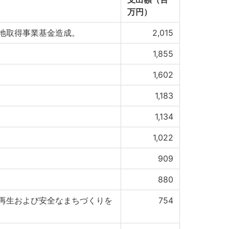
万円）
地取得事業基金造成。
2,015
1,855
1,602
1,183
1,134
1,022
909
880
再生および安全なまちづくりを
754