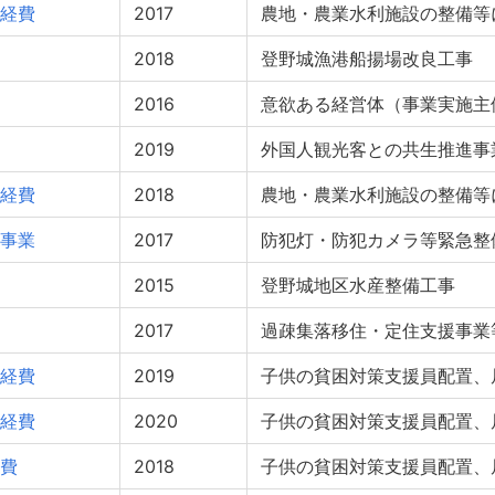
経費
2017
農地・農業水利施設の整備等
2018
登野城漁港船揚場改良工事
2016
意欲ある経営体（事業実施主
2019
外国人観光客との共生推進事
経費
2018
農地・農業水利施設の整備等
事業
2017
防犯灯・防犯カメラ等緊急整
2015
登野城地区水産整備工事
2017
過疎集落移住・定住支援事業
経費
2019
子供の貧困対策支援員配置、
経費
2020
子供の貧困対策支援員配置、
費
2018
子供の貧困対策支援員配置、