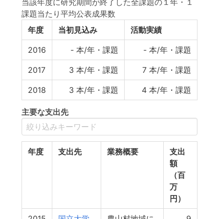
当該年度に研究期間が終了した全課題の１年・１
課題当たり平均公表成果数
年度
当初見込み
活動実績
2016
-
本/年・課題
-
本/年・課題
2017
3
本/年・課題
7
本/年・課題
2018
3
本/年・課題
4
本/年・課題
主要な支出先
年度
支出先
業務概要
支出
額
（百
万
円）
2015
国立大学
農山村地域に
9