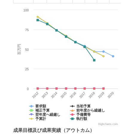
100
75
百万円
50
25
0
2014
2012
2019
2017
2015
2013
2020
2018
2016
要求額
当初予算
補正予算
前年度から繰越し
翌年度へ繰越し
予備費等
予算計
執行額
Highcharts.com
成果目標
及び
成果実績
（アウトカム）