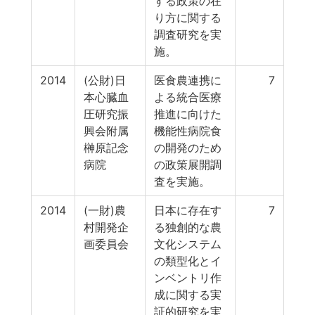
する政策の在
り方に関する
調査研究を実
施。
2014
(公財)日
医食農連携に
7
本心臓血
よる統合医療
圧研究振
推進に向けた
興会附属
機能性病院食
榊原記念
の開発のため
病院
の政策展開調
査を実施。
2014
(一財)農
日本に存在す
7
村開発企
る独創的な農
画委員会
文化システム
の類型化とイ
ンベントリ作
成に関する実
証的研究を実