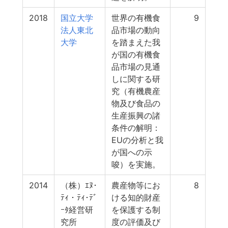
2018
国立大学
世界の有機食
9
法人東北
品市場の動向
大学
を踏まえた我
が国の有機食
品市場の見通
しに関する研
究（有機農産
物及び食品の
生産振興の諸
条件の解明：
EUの分析と我
が国への示
唆）を実施。
2014
（株）ｴﾇ･
農産物等にお
8
ﾃｨ・ﾃｨ･ﾃﾞ
ける知的財産
ｰﾀ経営研
を保護する制
究所
度の評価及び