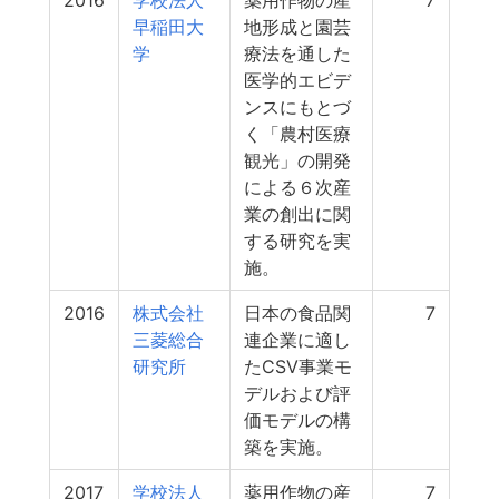
2016
学校法人
薬用作物の産
7
早稲田大
地形成と園芸
学
療法を通した
医学的エビデ
ンスにもとづ
く「農村医療
観光」の開発
による６次産
業の創出に関
する研究を実
施。
2016
株式会社
日本の食品関
7
三菱総合
連企業に適し
研究所
たCSV事業モ
デルおよび評
価モデルの構
築を実施。
2017
学校法人
薬用作物の産
7