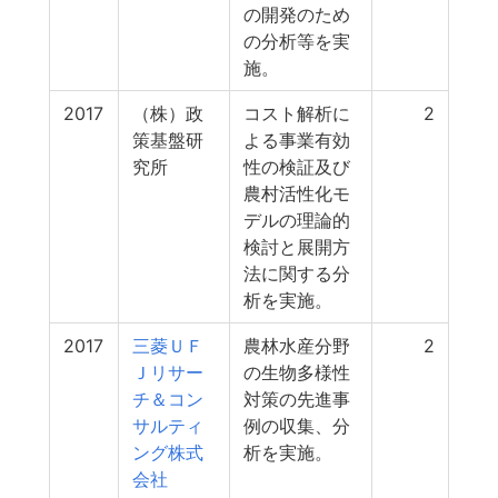
の開発のため
の分析等を実
施。
2017
（株）政
コスト解析に
2
策基盤研
よる事業有効
究所
性の検証及び
農村活性化モ
デルの理論的
検討と展開方
法に関する分
析を実施。
2017
三菱ＵＦ
農林水産分野
2
Ｊリサー
の生物多様性
チ＆コン
対策の先進事
サルティ
例の収集、分
ング株式
析を実施。
会社