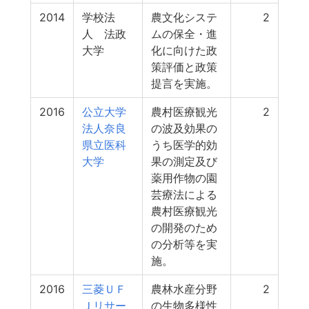
2014
学校法
農文化システ
2
人 法政
ムの保全・進
大学
化に向けた政
策評価と政策
提言を実施。
2016
公立大学
農村医療観光
2
法人奈良
の波及効果の
県立医科
うち医学的効
大学
果の測定及び
薬用作物の園
芸療法による
農村医療観光
の開発のため
の分析等を実
施。
2016
三菱ＵＦ
農林水産分野
2
Ｊリサー
の生物多様性