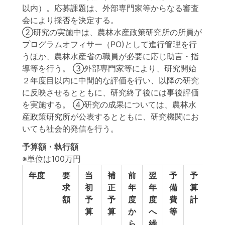
以内）。応募課題は、外部専門家等からなる審査
会により採否を決定する。
②研究の実施中は、農林水産政策研究所の所員が
プログラムオフィサー（PO)として進行管理を行
うほか、農林水産省の職員が必要に応じ助言・指
導等を行う。 ③外部専門家等により、研究開始
２年度目以内に中間的な評価を行い、以降の研究
に反映させるとともに、研究終了後には事後評価
を実施する。 ④研究の成果については、農林水
産政策研究所が公表するとともに、研究機関にお
いても社会的発信を行う。
予算額・執行額
※単位は100万円
年度
要
当
補
前
翌
予
予
執
求
初
正
年
年
備
算
行
額
予
予
度
度
費
計
額
算
算
か
へ
等
ら
繰