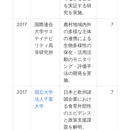
を実証する研
究を実施。
2017
国際連合
農村地域内外
7
大学サス
の多様な主体
テイナビ
の連携による
リティ高
生物多様性の
等研究所
保全・活用活
動のモニタリ
ング・評価手
法の開発を実
施。
2017
国立大学
日本と欧州諸
7
法人千葉
国企業におけ
大学
る食育外部性
のエビデンス
と政策支援課
題を解明。