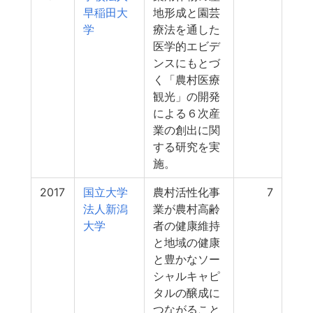
早稲田大
地形成と園芸
学
療法を通した
医学的エビデ
ンスにもとづ
く「農村医療
観光」の開発
による６次産
業の創出に関
する研究を実
施。
2017
国立大学
農村活性化事
7
法人新潟
業が農村高齢
大学
者の健康維持
と地域の健康
と豊かなソー
シャルキャピ
タルの醸成に
つながること