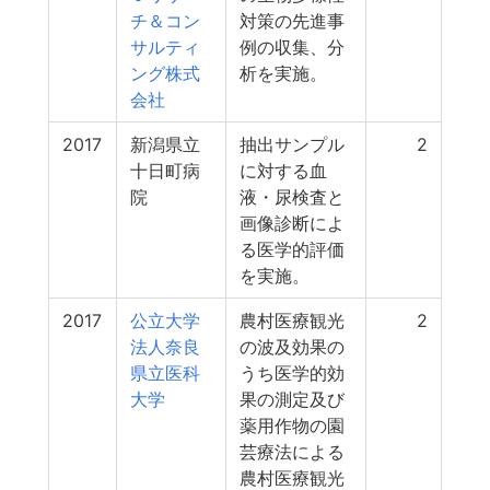
チ＆コン
対策の先進事
サルティ
例の収集、分
ング株式
析を実施。
会社
2017
新潟県立
抽出サンプル
2
十日町病
に対する血
院
液・尿検査と
画像診断によ
る医学的評価
を実施。
2017
公立大学
農村医療観光
2
法人奈良
の波及効果の
県立医科
うち医学的効
大学
果の測定及び
薬用作物の園
芸療法による
農村医療観光