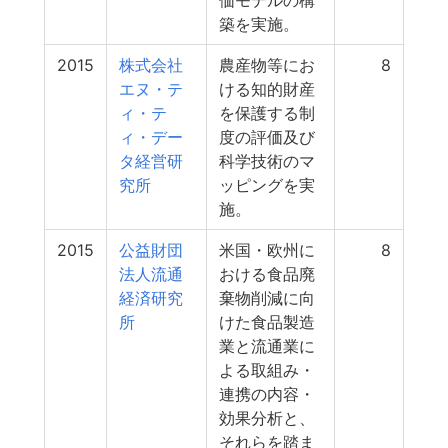
価モデルの構
築を実施。
2015
株式会社
農産物等にお
8
エヌ・テ
ける知的財産
ィ・テ
を保護する制
ィ・デー
度の評価及び
タ経営研
科学技術のマ
究所
ッピングを実
施。
2015
公益財団
米国・欧州に
8
法人流通
おける食品廃
経済研究
棄物削減に向
所
けた食品製造
業と流通業に
よる取組み・
連携の内容・
効果分析と、
それらを踏ま