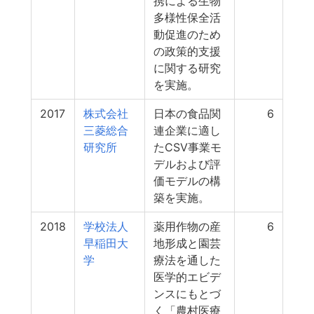
携による生物
多様性保全活
動促進のため
の政策的支援
に関する研究
を実施。
2017
株式会社
日本の食品関
6
三菱総合
連企業に適し
研究所
たCSV事業モ
デルおよび評
価モデルの構
築を実施。
2018
学校法人
薬用作物の産
6
早稲田大
地形成と園芸
学
療法を通した
医学的エビデ
ンスにもとづ
く「農村医療