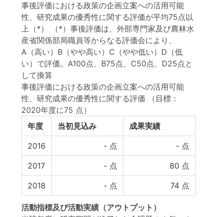
事後評価における政策の企画立案への活用可能
性、研究成果の優秀性に関する評価が平均75点以
上（*） （*）事後評価は、外部専門家及び農林水
産省関係部局職員等からなる評価会により、
A（高い）B（やや高い）C（やや低い）D（低
い）で評価。A100点、B75点、C50点、D25点と
して換算
事後評価における政策の企画立案への活用可能
性、研究成果の優秀性に関する評価
（目標：
2020年度に75 点）
年度
当初見込み
成果実績
2016
-
点
-
点
2017
-
点
80
点
2018
-
点
74
点
活動指標
及び
活動実績
（アウトプット）