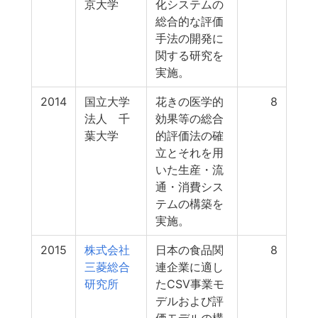
京大学
化システムの
総合的な評価
手法の開発に
関する研究を
実施。
2014
国立大学
花きの医学的
8
法人 千
効果等の総合
葉大学
的評価法の確
立とそれを用
いた生産・流
通・消費シス
テムの構築を
実施。
2015
株式会社
日本の食品関
8
三菱総合
連企業に適し
研究所
たCSV事業モ
デルおよび評