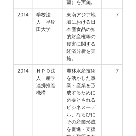
望）を実施。
2014
学校法
東南アジア地
7
人 早稲
域における日
田大学
本産食品の知
的財産権等の
侵害に関する
経済分析を実
施。
2014
ＮＰＯ法
農林水産技術
7
人 産学
を活かした事
連携推進
業・産業を形
機構
成するために
必要とされる
ビジネスモデ
ル、ならびに
その産業形成
を促進・支援