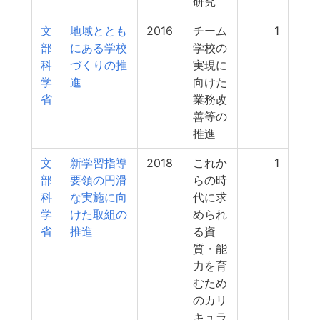
研究
文
地域ととも
2016
チーム
1
部
にある学校
学校の
科
づくりの推
実現に
学
進
向けた
省
業務改
善等の
推進
文
新学習指導
2018
これか
1
部
要領の円滑
らの時
科
な実施に向
代に求
学
けた取組の
められ
省
推進
る資
質・能
力を育
むため
のカリ
キュラ