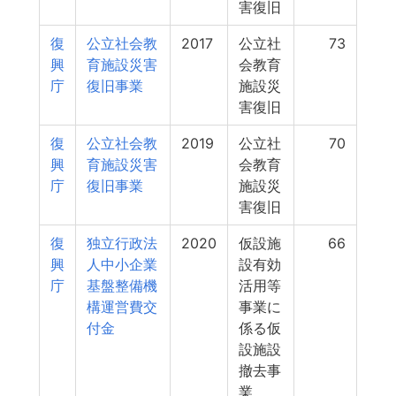
害復旧
復
公立社会教
2017
公立社
73
興
育施設災害
会教育
庁
復旧事業
施設災
害復旧
復
公立社会教
2019
公立社
70
興
育施設災害
会教育
庁
復旧事業
施設災
害復旧
復
独立行政法
2020
仮設施
66
興
人中小企業
設有効
庁
基盤整備機
活用等
構運営費交
事業に
付金
係る仮
設施設
撤去事
業