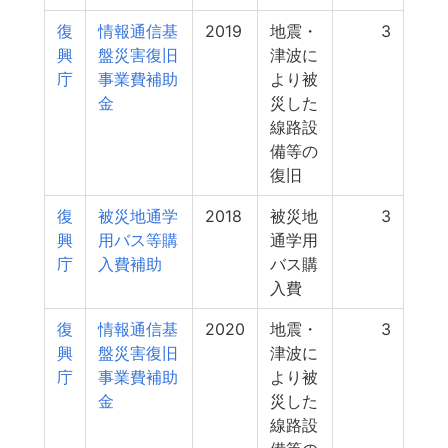
復
情報通信基
2019
地震・
3
興
盤災害復旧
津波に
庁
事業費補助
より被
金
災した
線路設
備等の
復旧
復
被災地通学
2018
被災地
3
興
用バス等購
通学用
庁
入費補助
バス購
入費
復
情報通信基
2020
地震・
3
興
盤災害復旧
津波に
庁
事業費補助
より被
金
災した
線路設