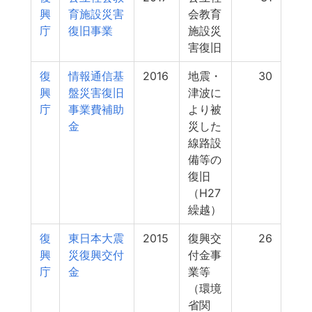
興
育施設災害
会教育
庁
復旧事業
施設災
害復旧
復
情報通信基
2016
地震・
30
興
盤災害復旧
津波に
庁
事業費補助
より被
金
災した
線路設
備等の
復旧
（H27
繰越）
復
東日本大震
2015
復興交
26
興
災復興交付
付金事
庁
金
業等
（環境
省関