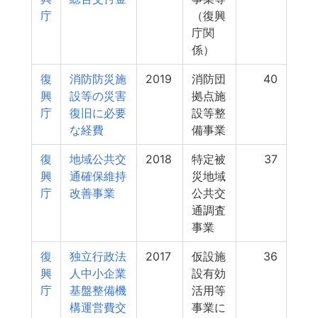
庁
（復興
庁関
係）
復
消防防災施
2019
消防団
40
興
設等の災害
拠点施
庁
復旧に必要
設等整
な経費
備事業
復
地域公共交
2018
特定被
37
興
通確保維持
災地域
庁
改善事業
公共交
通調査
事業
復
独立行政法
2017
仮設施
36
興
人中小企業
設有効
庁
基盤整備機
活用等
構運営費交
事業に