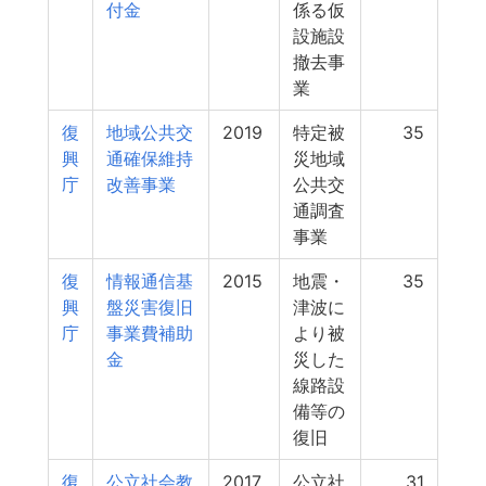
付金
係る仮
設施設
撤去事
業
復
地域公共交
2019
特定被
35
興
通確保維持
災地域
庁
改善事業
公共交
通調査
事業
復
情報通信基
2015
地震・
35
興
盤災害復旧
津波に
庁
事業費補助
より被
金
災した
線路設
備等の
復旧
復
公立社会教
2017
公立社
31