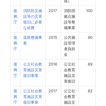
係）
復
消防防災施
2017
消防団
100
興
設等の災害
拠点施
庁
復旧に必要
設等整
な経費
備事業
復
道路整備事
2015
公共施
90
興
業
設管理
庁
者負担
金
復
公立社会教
2016
公立社
89
興
育施設災害
会教育
庁
復旧事業
施設災
害復旧
復
公立社会教
2017
公立社
82
興
育施設災害
会教育
庁
復旧事業
施設災