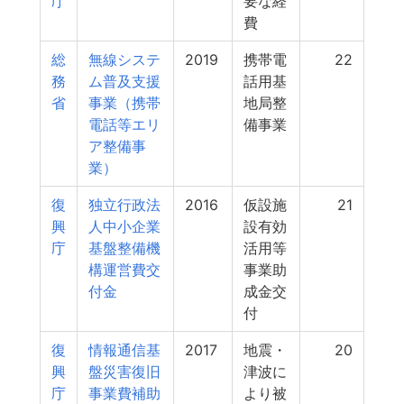
庁
要な経
費
総
無線システ
2019
携帯電
22
務
ム普及支援
話用基
省
事業（携帯
地局整
電話等エリ
備事業
ア整備事
業）
復
独立行政法
2016
仮設施
21
興
人中小企業
設有効
庁
基盤整備機
活用等
構運営費交
事業助
付金
成金交
付
復
情報通信基
2017
地震・
20
興
盤災害復旧
津波に
庁
事業費補助
より被