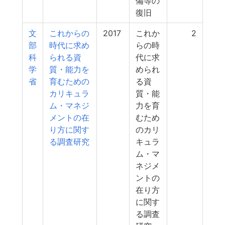
備等の
復旧
文
これからの
2017
これか
2
部
時代に求め
らの時
科
られる資
代に求
学
質・能力を
められ
省
育むための
る資
カリキュラ
質・能
ム・マネジ
力を育
メントの在
むため
り方に関す
のカリ
る調査研究
キュラ
ム・マ
ネジメ
ントの
在り方
に関す
る調査