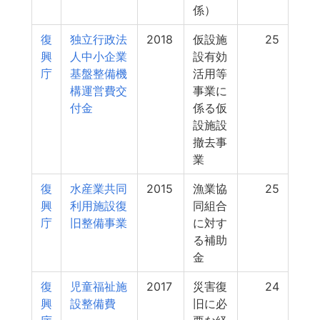
係）
復
独立行政法
2018
仮設施
25
興
人中小企業
設有効
庁
基盤整備機
活用等
構運営費交
事業に
付金
係る仮
設施設
撤去事
業
復
水産業共同
2015
漁業協
25
興
利用施設復
同組合
庁
旧整備事業
に対す
る補助
金
復
児童福祉施
2017
災害復
24
興
設整備費
旧に必