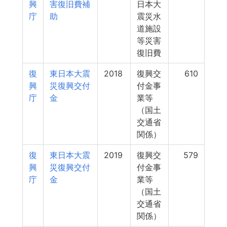
興
害復旧費補
日本大
庁
助
震災水
道施設
等災害
復旧費
復
東日本大震
2018
復興交
610
興
災復興交付
付金事
庁
金
業等
（国土
交通省
関係）
復
東日本大震
2019
復興交
579
興
災復興交付
付金事
庁
金
業等
（国土
交通省
関係）