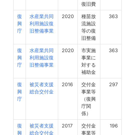
復旧費
復
水産業共同
2020
種苗放
363
興
利用施設復
流施設
庁
旧整備事業
等の復
旧整備
復
水産業共同
2020
市実施
363
興
利用施設復
事業に
庁
旧整備事業
対する
補助金
復
被災者支援
2016
交付金
297
興
総合交付金
事業等
庁
（復興
庁関
係）
復
被災者支援
2017
交付金
196
興
総合交付金
事業等