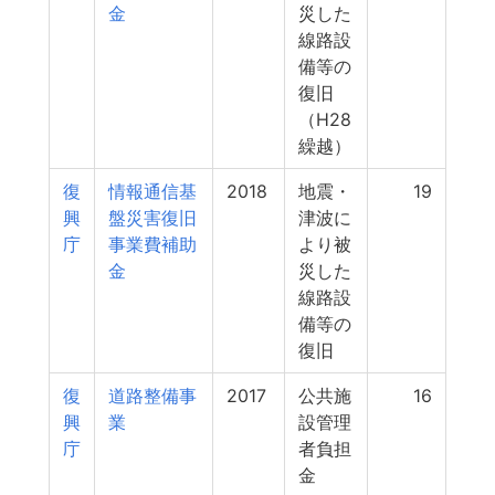
金
災した
線路設
備等の
復旧
（H28
繰越）
復
情報通信基
2018
地震・
19
興
盤災害復旧
津波に
庁
事業費補助
より被
金
災した
線路設
備等の
復旧
復
道路整備事
2017
公共施
16
興
業
設管理
庁
者負担
金