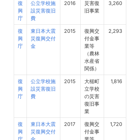
復
公立学校施
2016
災害復
3,260
興
設災害復旧
旧事業
庁
費
復
東日本大震
2015
復興交
2,293
興
災復興交付
付金事
庁
金
業等
（農林
水産省
関係）
復
公立学校施
2015
大槌町
1,816
興
設災害復旧
立学校
庁
費
の災害
復旧事
業
復
東日本大震
2017
復興交
1,720
興
災復興交付
付金事
庁
金
業等