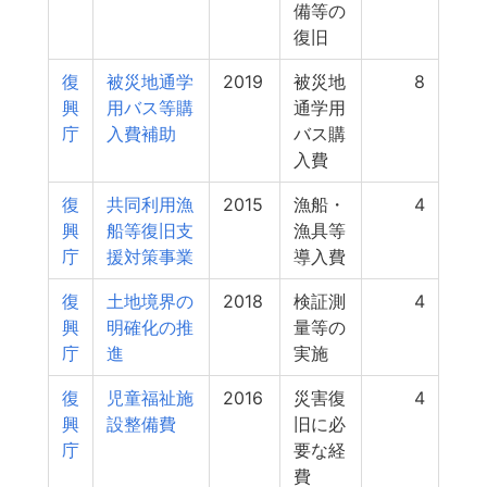
備等の
復旧
復
被災地通学
2019
被災地
8
興
用バス等購
通学用
庁
入費補助
バス購
入費
復
共同利用漁
2015
漁船・
4
興
船等復旧支
漁具等
庁
援対策事業
導入費
復
土地境界の
2018
検証測
4
興
明確化の推
量等の
庁
進
実施
復
児童福祉施
2016
災害復
4
興
設整備費
旧に必
庁
要な経
費