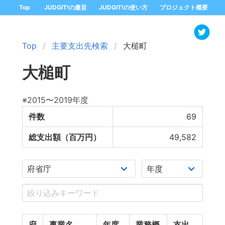
Top
JUDGIT!の趣旨
JUDGIT!の使い方
プロジェクト概要
Top
主要支出先検索
大槌町
大槌町
※2015〜2019年度
件数
69
総支出額（百万円）
49,582
府
事業名
年度
業務概
支出