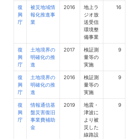
復
被災地域情
2016
地上ラ
16
興
報化推進事
ジオ放
庁
業
送受信
環境整
備事業
復
土地境界の
2017
検証測
9
興
明確化の推
量等の
庁
進
実施
復
土地境界の
2016
検証測
9
興
明確化の推
量等の
庁
進
実施
復
情報通信基
2019
地震・
9
興
盤災害復旧
津波に
庁
事業費補助
より被
金
災した
線路設