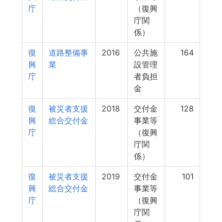
庁
（復興
庁関
係）
復
道路整備事
2016
公共施
164
興
業
設管理
庁
者負担
金
復
被災者支援
2018
交付金
128
興
総合交付金
事業等
庁
（復興
庁関
係）
復
被災者支援
2019
交付金
101
興
総合交付金
事業等
庁
（復興
庁関