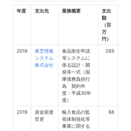
年度
支出先
業務概要
支出
額
（百
万
円）
2019
東芝情報
食品衛生申請
269
システム
等システムに
株式会社
係る設計・開
発等一式（国
庫債務負担行
為 契約年
度：平成30年
度）
2019
資金前渡
輸入食品の監
88
官吏
視体制強化等
事業に関する