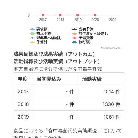
0
2017
2018
2019
2020
2021
要求額
当初予算
補正予算
前年度から繰越し
翌年度へ繰越し
予備費等
予算計
執行額
Highcharts.com
成果目標
及び
成果実績
（アウトカム）
活動指標
及び
活動実績
（アウトプット）
地方自治体に情報提供した食中毒事件数
年度
当初見込み
活動実績
2017
-
件
1014
件
2018
-
件
1330
件
2019
-
件
1061
件
食品における「食中毒菌汚染実態調査」において