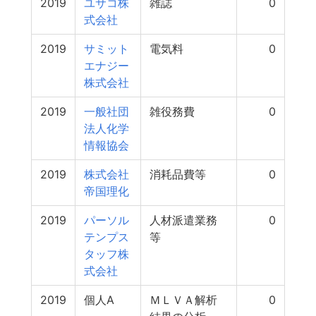
2019
ユサコ株
雑誌
0
式会社
2019
サミット
電気料
0
エナジー
株式会社
2019
一般社団
雑役務費
0
法人化学
情報協会
2019
株式会社
消耗品費等
0
帝国理化
2019
パーソル
人材派遣業務
0
テンプス
等
タッフ株
式会社
2019
個人A
ＭＬＶＡ解析
0