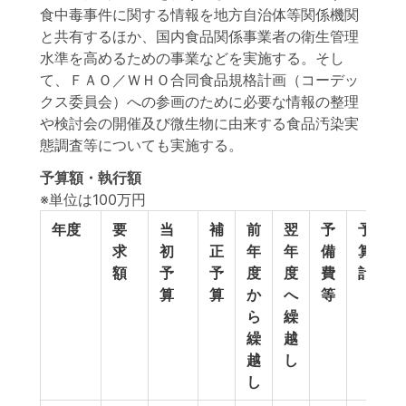
食中毒事件に関する情報を地方自治体等関係機関
と共有するほか、国内食品関係事業者の衛生管理
水準を高めるための事業などを実施する。そし
て、ＦＡＯ／ＷＨＯ合同食品規格計画（コーデッ
クス委員会）への参画のために必要な情報の整理
や検討会の開催及び微生物に由来する食品汚染実
態調査等についても実施する。
予算額・執行額
※単位は100万円
年度
要
当
補
前
翌
予
予
求
初
正
年
年
備
算
額
予
予
度
度
費
計
算
算
か
へ
等
ら
繰
繰
越
越
し
し