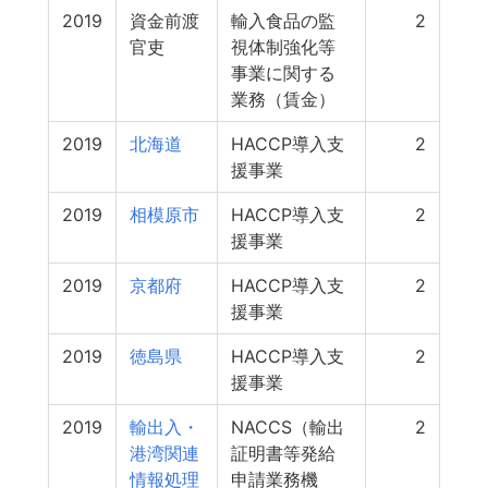
2019
資金前渡
輸入食品の監
2
官吏
視体制強化等
事業に関する
業務（賃金）
2019
北海道
HACCP導入支
2
援事業
2019
相模原市
HACCP導入支
2
援事業
2019
京都府
HACCP導入支
2
援事業
2019
徳島県
HACCP導入支
2
援事業
2019
輸出入・
NACCS（輸出
2
港湾関連
証明書等発給
情報処理
申請業務機