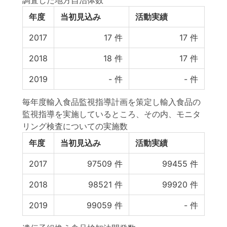
調査した地方自治体数
年度
当初見込み
活動実績
2017
17
件
17
件
2018
18
件
17
件
2019
-
件
-
件
毎年度輸入食品監視指導計画を策定し輸入食品の
監視指導を実施しているところ、その内、モニタ
リング検査についての実施数
年度
当初見込み
活動実績
2017
97509
件
99455
件
2018
98521
件
99920
件
2019
99059
件
-
件