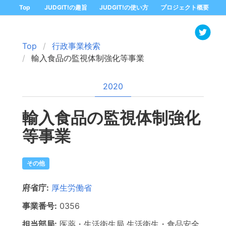
Top
JUDGIT!の趣旨
JUDGIT!の使い方
プロジェクト概要
Top
行政事業検索
輸入食品の監視体制強化等事業
2020
輸入食品の監視体制強化
等事業
その他
府省庁:
厚生労働省
事業番号:
0356
担当部局:
医薬・生活衛生局
生活衛生・食品安全