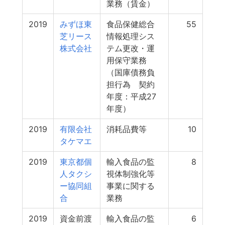
業務（賃金）
2019
みずほ東
食品保健総合
55
芝リース
情報処理シス
株式会社
テム更改・運
用保守業務
（国庫債務負
担行為 契約
年度：平成27
年度）
2019
有限会社
消耗品費等
10
タケマエ
2019
東京都個
輸入食品の監
8
人タクシ
視体制強化等
ー協同組
事業に関する
合
業務
2019
資金前渡
輸入食品の監
6