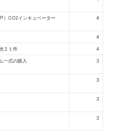
戸）CO2インキュベーター
4
4
他２１件
4
ム一式の購入
3
3
3
3