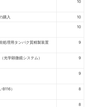
10
の購入
10
10
前処理用タンパク質精製装置
9
入（光学顕微鏡システム）
9
9
B116）
8
8