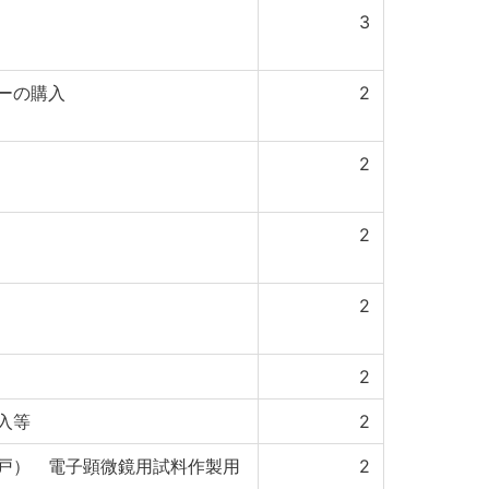
3
ーの購入
2
2
2
2
2
入等
2
戸） 電子顕微鏡用試料作製用
2