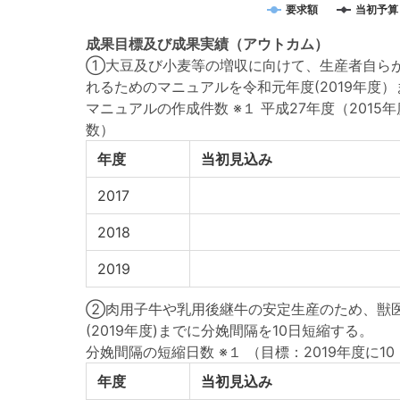
要求額
当初予算
成果目標
及び
成果実績
（アウトカム）
①大豆及び小麦等の増収に向けて、生産者自ら
れるためのマニュアルを令和元年度(2019年度
マニュアルの作成件数 ※１ 平成27年度（201
数）
年度
当初見込み
2017
2018
2019
②肉用子牛や乳用後継牛の安定生産のため、獣
(2019年度)までに分娩間隔を10日短縮する。
分娩間隔の短縮日数 ※１
（目標：2019年度に10
年度
当初見込み