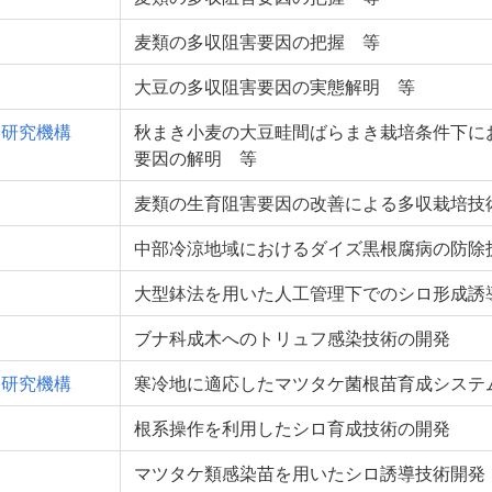
麦類の多収阻害要因の把握 等
大豆の多収阻害要因の実態解明 等
合研究機構
秋まき小麦の大豆畦間ばらまき栽培条件下に
要因の解明 等
麦類の生育阻害要因の改善による多収栽培技
中部冷涼地域におけるダイズ黒根腐病の防除
大型鉢法を用いた人工管理下でのシロ形成誘
ブナ科成木へのトリュフ感染技術の開発
合研究機構
寒冷地に適応したマツタケ菌根苗育成システ
根系操作を利用したシロ育成技術の開発
マツタケ類感染苗を用いたシロ誘導技術開発