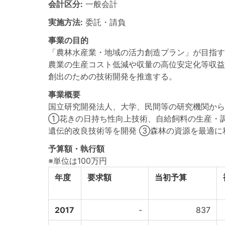
会計区分:
一般会計
実施方法:
委託・請負
事業の目的
「農林水産業・地域の活力創造プラン」が目指す
農業の生産コスト低減や収量の高位安定化等収益
創出のための技術開発を推進する。
事業概要
国立研究開発法人、大学、民間等の研究機関から
①花きの日持ち性向上技術、自給飼料の生産・
遺伝的改良技術等を開発 ③森林の資源を最適に
予算額・執行額
※単位は100万円
年度
要求額
当初予算
2017
-
837