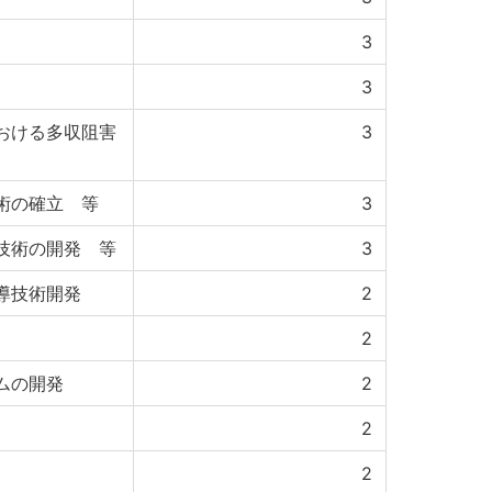
3
3
おける多収阻害
3
術の確立 等
3
技術の開発 等
3
導技術開発
2
2
ムの開発
2
2
2