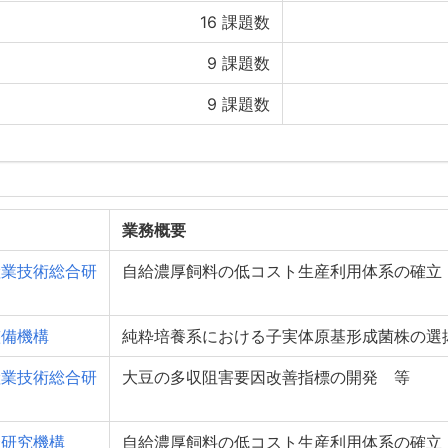
16
課題数
9
課題数
9
課題数
業務概要
産業技術総合研
自給濃厚飼料の低コスト生産利用体系の確立
整備機構
純粋培養系における子実体原基形成菌株の選
産業技術総合研
大豆の多収阻害要因改善指標の開発 等
合研究機構
自給濃厚飼料の低コスト生産利用体系の確立