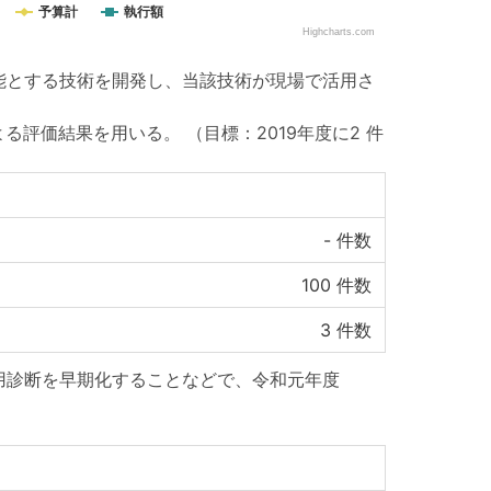
予算計
執行額
Highcharts.com
能とする技術を開発し、当該技術が現場で活用さ
による評価結果を用いる。
（目標：2019年度に2 件
-
件数
100
件数
3
件数
用診断を早期化することなどで、令和元年度