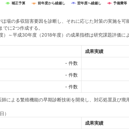
補正予算
前年度から繰越し
翌年度へ繰越し
予備費等
がほ場の多収阻害要因を診断し、それに応じた対策の実施を可
）までに2つ作成する。
5年度）～平成30年度（2018年度）の成果指標は研究課題評価
成果実績
-
件数
-
件数
-
件数
医師による繁殖機能の早期診断技術を開発し、対応処置及び廃
 日）
成果実績