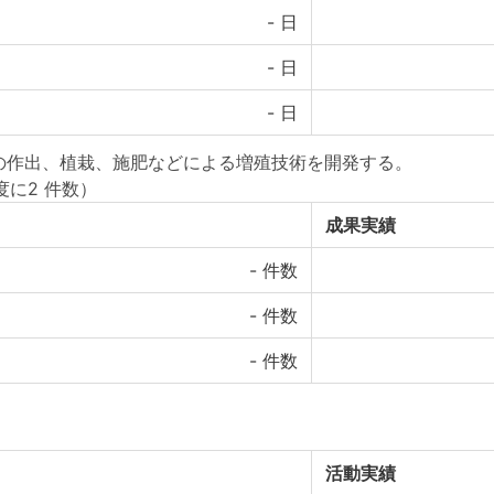
-
日
-
日
-
日
の作出、植栽、施肥などによる増殖技術を開発する。
度に2 件数）
成果実績
-
件数
-
件数
-
件数
活動実績