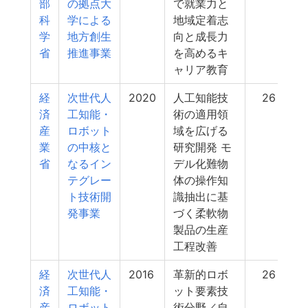
部
の拠点大
で就業力と
科
学による
地域定着志
学
地方創生
向と成長力
省
推進事業
を高めるキ
ャリア教育
経
次世代人
2020
人工知能技
26
済
工知能・
術の適用領
産
ロボット
域を広げる
業
の中核と
研究開発 モ
省
なるイン
デル化難物
テグレー
体の操作知
ト技術開
識抽出に基
発事業
づく柔軟物
製品の生産
工程改善
経
次世代人
2016
革新的ロボ
26
済
工知能・
ット要素技
産
ロボット
術分野／自