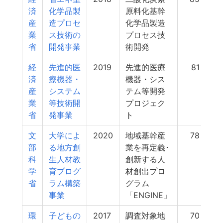
済
化学品製
原料化基幹
産
造プロセ
化学品製造
業
ス技術の
プロセス技
省
開発事業
術開発
経
先進的医
2019
先進的医療
81
済
療機器・
機器・シス
産
システム
テム等開発
業
等技術開
プロジェク
省
発事業
ト
文
大学によ
2020
地域基幹産
78
部
る地方創
業を再定義･
科
生人材教
創新する人
学
育プログ
材創出プロ
省
ラム構築
グラム
事業
「ENGINE」
環
子どもの
2017
調査対象地
70