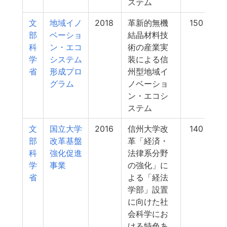
ステム
文
地域イノ
2018
革新的無機
150
部
ベーショ
結晶材料技
科
ン・エコ
術の産業実
学
システム
装による信
省
形成プロ
州型地域イ
グラム
ノベーショ
ン・エコシ
ステム
文
国立大学
2016
信州大学改
140
部
改革基盤
革「経済・
科
強化促進
法律系分野
学
事業
の強化」に
省
よる「経法
学部」設置
に向けた社
会科学にお
ける特色あ