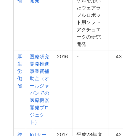
省
開発
ゲルを用い
たウェアラ
ブルロボッ
ト用ソフト
アクチュエ
ータの研究
開発
厚
医療研究
2016
-
43
生
開発推進
労
事業費補
働
助金（オ
省
ールジャ
パンでの
医療機器
開発プロ
ジェク
ト）
総
IoTサー
2017
平成28年度
42