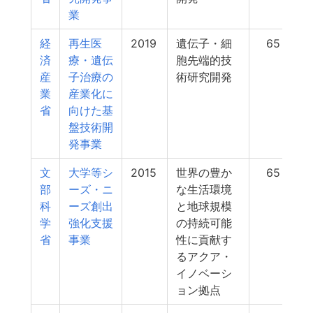
業
経
再生医
2019
遺伝子・細
65
済
療・遺伝
胞先端的技
産
子治療の
術研究開発
業
産業化に
省
向けた基
盤技術開
発事業
文
大学等シ
2015
世界の豊か
65
部
ーズ・ニ
な生活環境
科
ーズ創出
と地球規模
学
強化支援
の持続可能
省
事業
性に貢献す
るアクア・
イノベーシ
ョン拠点