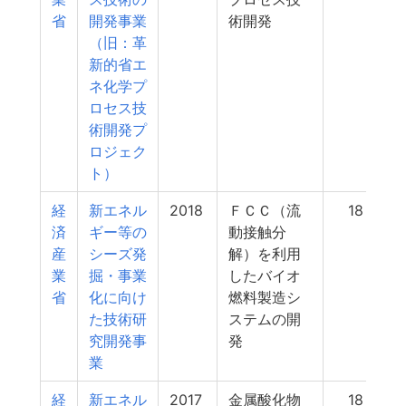
省
開発事業
術開発
（旧：革
新的省エ
ネ化学プ
ロセス技
術開発プ
ロジェク
ト）
経
新エネル
2018
ＦＣＣ（流
18
済
ギー等の
動接触分
産
シーズ発
解）を利用
業
掘・事業
したバイオ
省
化に向け
燃料製造シ
た技術研
ステムの開
究開発事
発
業
経
新エネル
2017
金属酸化物
18