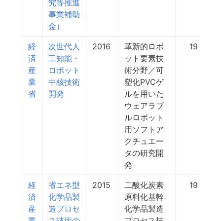
究等推進
事業補助
金）
経
次世代人
2016
革新的ロボ
19
済
工知能・
ット要素技
産
ロボット
術分野／可
業
中核技術
塑化PVCゲ
省
開発
ルを用いた
ウェアラブ
ルロボット
用ソフトア
クチュエー
タの研究開
発
経
省エネ型
2015
二酸化炭素
19
済
化学品製
原料化基幹
産
造プロセ
化学品製造
業
ス技術の
プロセス技