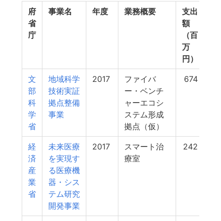
府
事業名
年度
業務概要
支出
省
額
庁
（百
万
円）
文
地域科学
2017
ファイバ
674
部
技術実証
ー・ベンチ
科
拠点整備
ャーエコシ
学
事業
ステム形成
省
拠点（仮）
経
未来医療
2017
スマート治
242
済
を実現す
療室
産
る医療機
業
器・シス
省
テム研究
開発事業