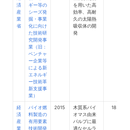
済
ギー等の
を用いた高
産
シーズ発
効率、高耐
業
掘・事業
久の太陽熱
省
化に向け
吸収体の開
た技術研
発
究開発事
業（旧：
ベンチャ
ー企業等
による新
エネルギ
ー技術革
新支援事
業）
経
バイオ燃
2015
木質系バイ
18
済
料製造の
オマス由来
産
有用要素
パルプに最
業
技術開発
適なセルラ