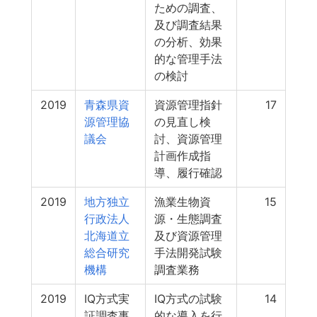
ための調査、
及び調査結果
の分析、効果
的な管理手法
の検討
2019
青森県資
資源管理指針
17
源管理協
の見直し検
議会
討、資源管理
計画作成指
導、履行確認
2019
地方独立
漁業生物資
15
行政法人
源・生態調査
北海道立
及び資源管理
総合研究
手法開発試験
機構
調査業務
2019
IQ方式実
IQ方式の試験
14
証調査事
的な導入を行