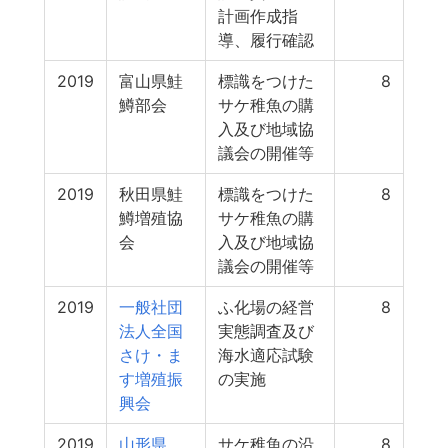
計画作成指
導、履行確認
2019
富山県鮭
標識をつけた
8
鱒部会
サケ稚魚の購
入及び地域協
議会の開催等
2019
秋田県鮭
標識をつけた
8
鱒増殖協
サケ稚魚の購
会
入及び地域協
議会の開催等
2019
一般社団
ふ化場の経営
8
法人全国
実態調査及び
さけ・ま
海水適応試験
す増殖振
の実施
興会
2019
山形県
サケ稚魚の沿
8