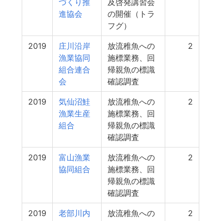
づくり推
及啓発講習会
進協会
の開催（トラ
フグ）
2019
庄川沿岸
放流稚魚への
2
漁業協同
施標業務、回
組合連合
帰親魚の標識
会
確認調査
2019
気仙沼鮭
放流稚魚への
2
漁業生産
施標業務、回
組合
帰親魚の標識
確認調査
2019
富山漁業
放流稚魚への
2
協同組合
施標業務、回
帰親魚の標識
確認調査
2019
老部川内
放流稚魚への
2