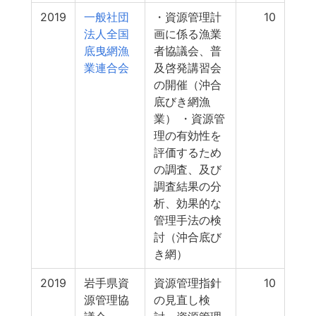
2019
一般社団
・資源管理計
10
法人全国
画に係る漁業
底曳網漁
者協議会、普
業連合会
及啓発講習会
の開催（沖合
底びき網漁
業） ・資源管
理の有効性を
評価するため
の調査、及び
調査結果の分
析、効果的な
管理手法の検
討（沖合底び
き網）
2019
岩手県資
資源管理指針
10
源管理協
の見直し検