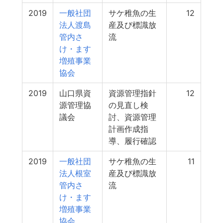
2019
一般社団
サケ稚魚の生
12
法人渡島
産及び標識放
管内さ
流
け・ます
増殖事業
協会
2019
山口県資
資源管理指針
12
源管理協
の見直し検
議会
討、資源管理
計画作成指
導、履行確認
2019
一般社団
サケ稚魚の生
11
法人根室
産及び標識放
管内さ
流
け・ます
増殖事業
協会