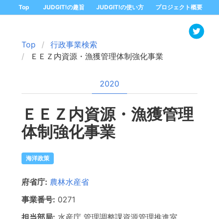
Top
JUDGIT!の趣旨
JUDGIT!の使い方
プロジェクト概要
Top
行政事業検索
ＥＥＺ内資源・漁獲管理体制強化事業
2020
ＥＥＺ内資源・漁獲管理
体制強化事業
海洋政策
府省庁:
農林水産省
事業番号:
0271
担当部局:
水産庁
管理調整課資源管理推進室