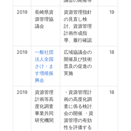
議会の開催等
2019
長崎県資
資源管理指針
19
源管理協
の見直し検
議会
討、資源管理
計画作成指
導、履行確認
2019
一般社団
広域協議会の
18
法人全国
開催及び技術
さけ・ま
普及の促進の
す増殖振
実施
興会
2019
資源管理
・資源管理計
18
計画等高
画の高度化調
度化調査
査に係る検討
事業共同
会の開催 ・資
研究機関
源管理の有効
性を評価する