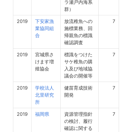
ラ瀬戸内海系
群）
2019
下安家漁
放流稚魚への
7
業協同組
施標業務、回
合
帰親魚の標識
確認調査
2019
宮城県さ
標識をつけた
7
けます増
サケ稚魚の購
殖協会
入及び地域協
議会の開催等
2019
学校法人
健苗育成技術
7
北里研究
開発
所
2019
福岡県
資源管理指針
7
の検討、履行
確認に関する