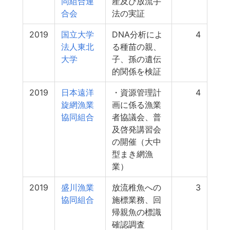
同組合連
産及び放流手
合会
法の実証
2019
国立大学
DNA分析によ
4
法人東北
る種苗の親、
大学
子、孫の遺伝
的関係を検証
2019
日本遠洋
・資源管理計
4
旋網漁業
画に係る漁業
協同組合
者協議会、普
及啓発講習会
の開催（大中
型まき網漁
業）
2019
盛川漁業
放流稚魚への
3
協同組合
施標業務、回
帰親魚の標識
確認調査