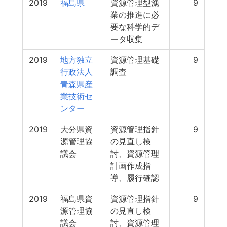
2019
福島県
資源管理型漁
9
業の推進に必
要な科学的デ
ータ収集
2019
地方独立
資源管理基礎
9
行政法人
調査
青森県産
業技術セ
ンター
2019
大分県資
資源管理指針
9
源管理協
の見直し検
議会
討、資源管理
計画作成指
導、履行確認
2019
福島県資
資源管理指針
9
源管理協
の見直し検
議会
討、資源管理