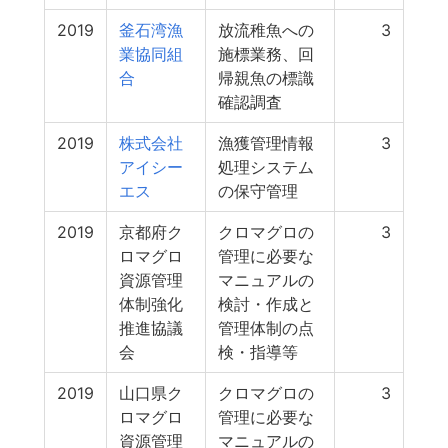
2019
釜石湾漁
放流稚魚への
3
業協同組
施標業務、回
合
帰親魚の標識
確認調査
2019
株式会社
漁獲管理情報
3
アイシー
処理システム
エス
の保守管理
2019
京都府ク
クロマグロの
3
ロマグロ
管理に必要な
資源管理
マニュアルの
体制強化
検討・作成と
推進協議
管理体制の点
会
検・指導等
2019
山口県ク
クロマグロの
3
ロマグロ
管理に必要な
資源管理
マニュアルの