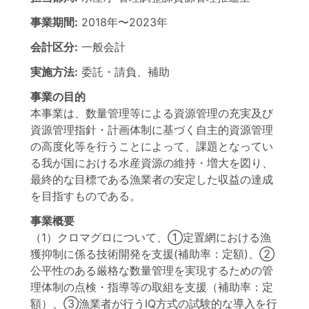
事業期間:
2018年
〜
2023年
会計区分:
一般会計
実施方法:
委託・請負、補助
事業の目的
本事業は、数量管理等による資源管理の充実及び
資源管理指針・計画体制に基づく自主的資源管理
の高度化等を行うことによって、課題となってい
る我が国における水産資源の維持・増大を図り、
最終的な目標である漁業者の安定した収益の達成
を目指すものである。
事業概要
（1）クロマグロについて、①定置網における漁
獲抑制に係る技術開発を支援(補助率：定額)、②
公平性のある厳格な数量管理を実現するための管
理体制の点検・指導等の取組を支援（補助率：定
額）、③漁業者が行うIQ方式の試験的な導入を行