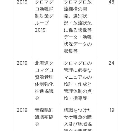
2019
クロマグ
クロマグロ放
48
ロ漁獲抑
流機構の開
制対策グ
発、選別状
ループ
況・放流状況
2019
に係る映像等
データ・漁獲
状況データの
収集等
2019
北海道ク
クロマグロの
24
ロマグロ
管理に必要な
資源管理
マニュアルの
体制強化
検討・作成と
推進協議
管理体制の点
会
検・指導等
2019
青森県鮭
標識をつけた
19
鱒増殖協
サケ稚魚の購
会
入及び地域協