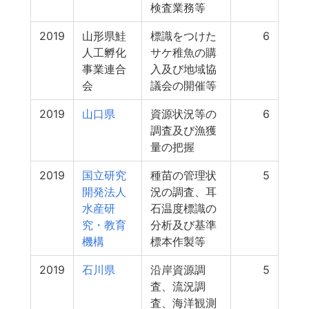
検査業務等
2019
山形県鮭
標識をつけた
6
人工孵化
サケ稚魚の購
事業連合
入及び地域協
会
議会の開催等
2019
山口県
資源状況等の
6
調査及び漁獲
量の把握
2019
国立研究
種苗の管理状
5
開発法人
況の調査、耳
水産研
石温度標識の
究・教育
分析及び基準
機構
標本作製等
2019
石川県
沿岸資源調
5
査、流況調
査、海洋観測