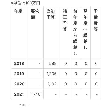
※単位は100万円
年度
要求
当初
補
前
翌
予
予算
額
予算
正
年
年
備
計
予
度
度
費
算
か
へ
等
ら
繰
繰
越
越
し
し
2018
-
589
0
0
0
0
58
2019
-
1,205
0
0
0
0
1,20
2020
-
1,102
0
0
0
0
1,1
2021
1,746
-
-
-
-
-
2000