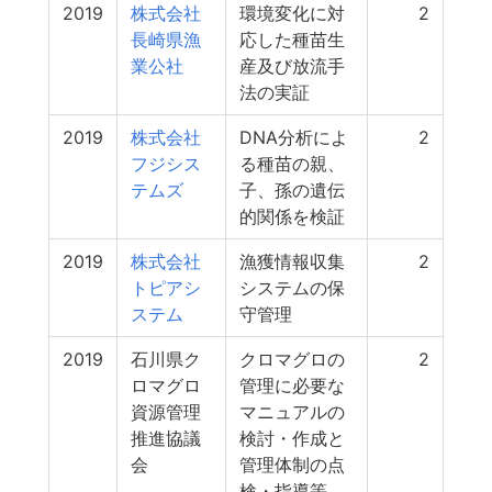
2019
株式会社
環境変化に対
2
長崎県漁
応した種苗生
業公社
産及び放流手
法の実証
2019
株式会社
DNA分析によ
2
フジシス
る種苗の親、
テムズ
子、孫の遺伝
的関係を検証
2019
株式会社
漁獲情報収集
2
トピアシ
システムの保
ステム
守管理
2019
石川県ク
クロマグロの
2
ロマグロ
管理に必要な
資源管理
マニュアルの
推進協議
検討・作成と
会
管理体制の点
検・指導等