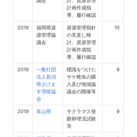
議会
討、資源管理
計画作成指
導、履行確認
2019
福岡県資
資源管理指針
10
源管理協
の見直し検
議会
討、資源管理
計画作成指
導、履行確認
2019
一般社団
標識をつけた
9
法人新潟
サケ稚魚の購
県さけま
入及び地域協
す増殖協
議会の開催等
会
2019
富山県
サクラマス発
9
眼卵埋没試験
等