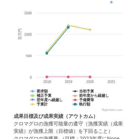
1500
百万円
1000
500
0
2018
2019
2020
2021
要求額
当初予算
補正予算
前年度から繰越し
翌年度へ繰越し
予備費等
予算計
執行額
Highcharts.com
成果目標
及び
成果実績
（アウトカム）
クロマグロの漁獲可能量の遵守（漁獲実績（成果
実績）が漁獲上限（目標値）を下回ること）
クロマグロの漁獲量
（目標：2023年度にNone