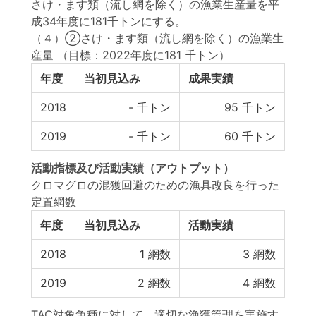
さけ・ます類（流し網を除く）の漁業生産量を平
成34年度に181千トンにする。
（４）②さけ・ます類（流し網を除く）の漁業生
産量
（目標：2022年度に181 千トン）
年度
当初見込み
成果実績
2018
-
千トン
95
千トン
2019
-
千トン
60
千トン
活動指標
及び
活動実績
（アウトプット）
クロマグロの混獲回避のための漁具改良を行った
定置網数
年度
当初見込み
活動実績
2018
1
網数
3
網数
2019
2
網数
4
網数
TAC対象魚種に対して、適切な漁獲管理を実施す