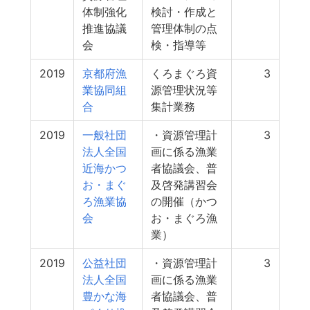
体制強化
検討・作成と
推進協議
管理体制の点
会
検・指導等
2019
京都府漁
くろまぐろ資
3
業協同組
源管理状況等
合
集計業務
2019
一般社団
・資源管理計
3
法人全国
画に係る漁業
近海かつ
者協議会、普
お・まぐ
及啓発講習会
ろ漁業協
の開催（かつ
会
お・まぐろ漁
業）
2019
公益社団
・資源管理計
3
法人全国
画に係る漁業
豊かな海
者協議会、普