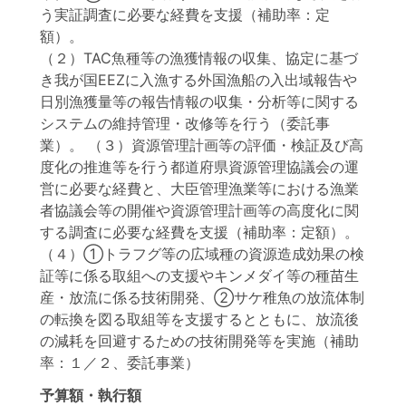
う実証調査に必要な経費を支援（補助率：定
額）。
（２）TAC魚種等の漁獲情報の収集、協定に基づ
き我が国EEZに入漁する外国漁船の入出域報告や
日別漁獲量等の報告情報の収集・分析等に関する
システムの維持管理・改修等を行う（委託事
業）。 （３）資源管理計画等の評価・検証及び高
度化の推進等を行う都道府県資源管理協議会の運
営に必要な経費と、大臣管理漁業等における漁業
者協議会等の開催や資源管理計画等の高度化に関
する調査に必要な経費を支援（補助率：定額）。
（４）①トラフグ等の広域種の資源造成効果の検
証等に係る取組への支援やキンメダイ等の種苗生
産・放流に係る技術開発、②サケ稚魚の放流体制
の転換を図る取組等を支援するとともに、放流後
の減耗を回避するための技術開発等を実施（補助
率：１／２、委託事業）
予算額・執行額