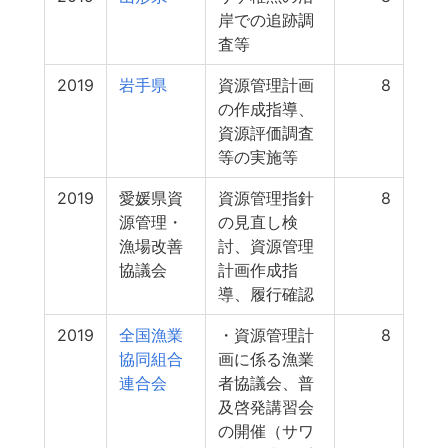
岸での追跡調
査等
2019
岩手県
資源管理計画
8
の作成指導、
資源評価調査
等の実施等
2019
愛媛県資
資源管理指針
8
源管理・
の見直し検
漁場改善
討、資源管理
協議会
計画作成指
導、履行確認
2019
全国漁業
・資源管理計
8
協同組合
画に係る漁業
連合会
者協議会、普
及啓発講習会
の開催（サワ