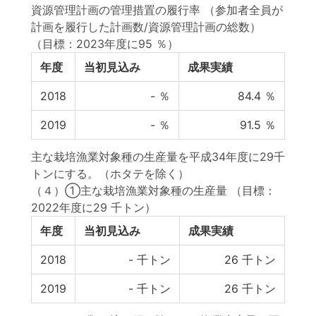
資源管理計画の管理措置の履行率 （参加者全員が
計画を履行した計画数/資源管理計画の総数）
（目標：2023年度に95 ％）
年度
当初見込み
成果実績
2018
-
％
84.4
％
2019
-
％
91.5
％
主な栽培漁業対象種の生産量を平成34年度に29千
トンにする。（ホタテを除く）
（４）①主な栽培漁業対象種の生産量
（目標：
2022年度に29 千トン）
年度
当初見込み
成果実績
2018
-
千トン
26
千トン
2019
-
千トン
26
千トン