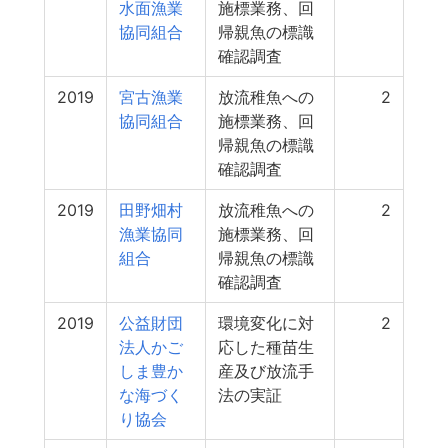
水面漁業
施標業務、回
協同組合
帰親魚の標識
確認調査
2019
宮古漁業
放流稚魚への
2
協同組合
施標業務、回
帰親魚の標識
確認調査
2019
田野畑村
放流稚魚への
2
漁業協同
施標業務、回
組合
帰親魚の標識
確認調査
2019
公益財団
環境変化に対
2
法人かご
応した種苗生
しま豊か
産及び放流手
な海づく
法の実証
り協会