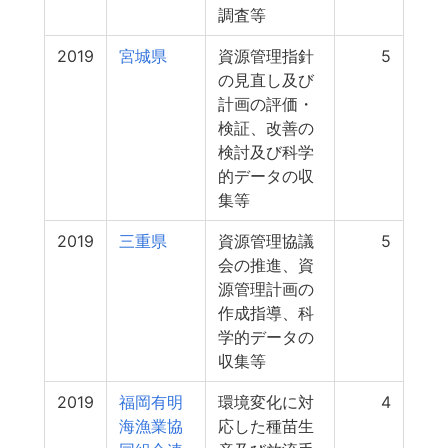
調査等
2019
宮城県
資源管理指針
5
の見直し及び
計画の評価・
検証、改善の
検討及び科学
的データの収
集等
2019
三重県
資源管理協議
5
会の推進、資
源管理計画の
作成指導、科
学的データの
収集等
2019
福岡有明
環境変化に対
4
海漁業協
応した種苗生