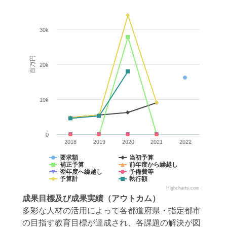
30k
百万円
20k
10k
0
2018
2019
2020
2021
2022
要求額
当初予算
補正予算
前年度から繰越し
翌年度へ繰越し
予備費等
予算計
執行額
Highcharts.com
成果目標
及び
成果実績
（アウトカム）
多彩な人材の活用によって各都道府県・指定都市
の目指す教育目標が達成され、各課題の解決が図