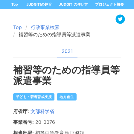
Top
JUDGIT!の趣旨
JUDGIT!の使い方
プロジェクト概要
Top
行政事業検索
補習等のための指導員等派遣事業
2021
補習等のための指導員等
派遣事業
子ども・若者育成支援
地方創生
府省庁:
文部科学省
事業番号:
20-
0076
担当部局:
初等中等教育局
財務課