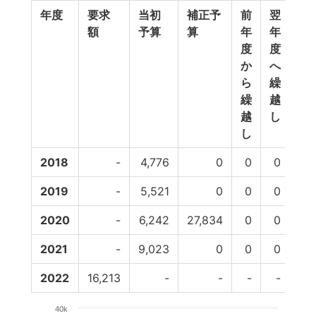
年度
要求
当初
補正予
前
翌
予
額
予算
算
年
年
備
度
度
費
か
へ
等
ら
繰
繰
越
越
し
し
2018
-
4,776
0
0
0
0
2019
-
5,521
0
0
0
1
2020
-
6,242
27,834
0
0
0
2021
-
9,023
0
0
0
0
2022
16,213
-
-
-
-
-
40k