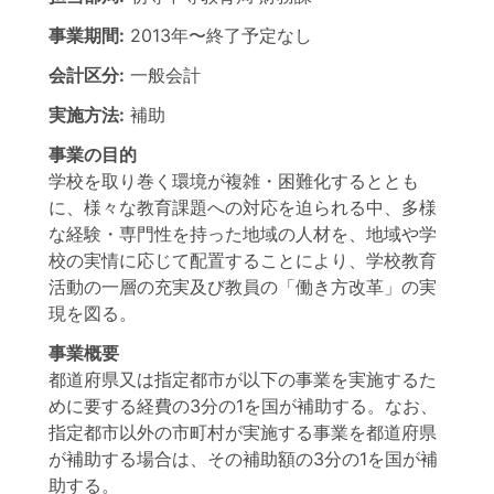
事業期間:
2013年
〜
終了予定なし
会計区分:
一般会計
実施方法:
補助
事業の目的
学校を取り巻く環境が複雑・困難化するととも
に、様々な教育課題への対応を迫られる中、多様
な経験・専門性を持った地域の人材を、地域や学
校の実情に応じて配置することにより、学校教育
活動の一層の充実及び教員の「働き方改革」の実
現を図る。
事業概要
都道府県又は指定都市が以下の事業を実施するた
めに要する経費の3分の1を国が補助する。なお、
指定都市以外の市町村が実施する事業を都道府県
が補助する場合は、その補助額の3分の1を国が補
助する。