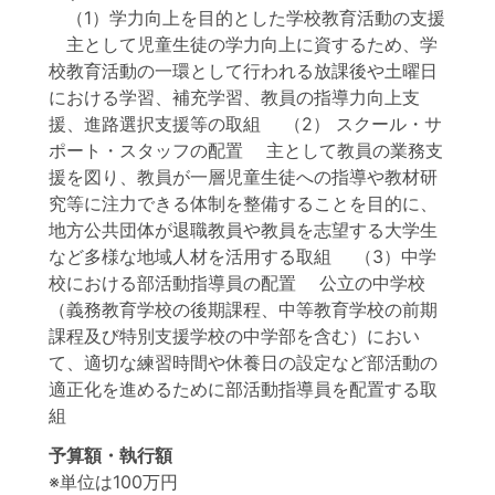
（1）学力向上を目的とした学校教育活動の支援
主として児童生徒の学力向上に資するため、学
校教育活動の一環として行われる放課後や土曜日
における学習、補充学習、教員の指導力向上支
援、進路選択支援等の取組 （2） スクール・サ
ポート・スタッフの配置 主として教員の業務支
援を図り、教員が一層児童生徒への指導や教材研
究等に注力できる体制を整備することを目的に、
地方公共団体が退職教員や教員を志望する大学生
など多様な地域人材を活用する取組 （3）中学
校における部活動指導員の配置 公立の中学校
（義務教育学校の後期課程、中等教育学校の前期
課程及び特別支援学校の中学部を含む）におい
て、適切な練習時間や休養日の設定など部活動の
適正化を進めるために部活動指導員を配置する取
組
予算額・執行額
※単位は100万円