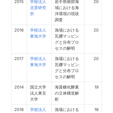
2015
学校法人
岩手県南部海
20
北里研究
域における海
所
洋環境の現状
調査
2016
学校法人
漁場における
20
東海大学
瓦礫マッピン
グと分布プロ
セスの解明
2017
学校法人
漁場における
20
東海大学
瓦礫マッピン
グと分布プロ
セスの解明
2014
国立大学
海藻糖化酵素
19
法人東京
の立体構造解
大学
析
2018
学校法人
漁場における
18