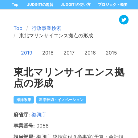
Top
JUDGIT!の趣旨
JUDGIT!の使い方
プロジェクト概要
Top
行政事業検索
東北マリンサイエンス拠点の形成
2019
2018
2017
2016
2015
東北マリンサイエンス拠
点の形成
海洋政策
科学技術・イノベーション
府省庁:
復興庁
事業番号:
0058
担当部局:
復興庁
統括官付き参事官(予算・会計担