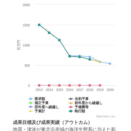
2000
1500
百万円
1000
500
0
2013
2014
2015
2016
2017
2018
2019
2020
要求額
当初予算
補正予算
前年度から繰越し
翌年度へ繰越し
予備費等
予算計
執行額
Highcharts.com
成果目標
及び
成果実績
（アウトカム）
地震・津波が東北沿岸域の海洋生態系に与えた影