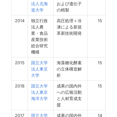
法人北海
および遺伝子
道大学
の精製
2014
独立行政
高圧処理＋冷
15
法人農
凍による新規
業・食品
革新技術開発
産業技術
総合研究
機構
2015
国立大学
海藻糖化酵素
15
法人東京
の立体構造解
大学
析
2018
国立大学
成果の国内外
15
法人東京
への広報活動
海洋大学
と人材育成支
援
2017
国立大学
成果の国内外
14