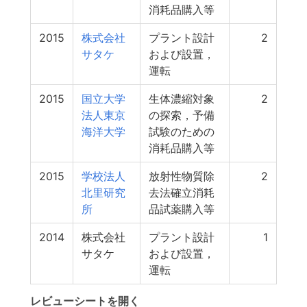
消耗品購入等
2015
株式会社
プラント設計
2
サタケ
および設置，
運転
2015
国立大学
生体濃縮対象
2
法人東京
の探索，予備
海洋大学
試験のための
消耗品購入等
2015
学校法人
放射性物質除
2
北里研究
去法確立消耗
所
品試薬購入等
2014
株式会社
プラント設計
1
サタケ
および設置，
運転
レビューシートを開く