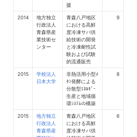
援
2014
地方独立
青森八戸地区
9
行政法人
における高鮮
青森県産
度冷凍サバ供
業技術セ
給技術の開発
ンター
と冷凍耐性試
験および試験
的流通販売
2015
学校法人
非熱活用小型ﾒ
8
日本大学
ﾀﾝ発酵による
分散型ｴﾈﾙｷﾞｰ
生産と地域循
環ｼｽﾃﾑの構築
2015
地方独立
青森八戸地区
6
行政法人
における高鮮
青森県産
度冷凍サバ供