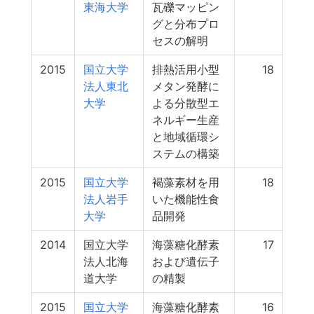
東海大学
瓦礫マッピン
グと分布プロ
セスの解明
2015
国立大学
排熱活用小型
18
法人東北
メタン発酵に
大学
よる分散型エ
ネルギー生産
と地域循環シ
ステムの構築
2015
国立大学
褐藻素材を用
18
法人岩手
いた機能性食
大学
品開発
2014
国立大学
海藻糖化酵素
17
法人北海
および遺伝子
道大学
の精製
2015
国立大学
海藻糖化酵素
16