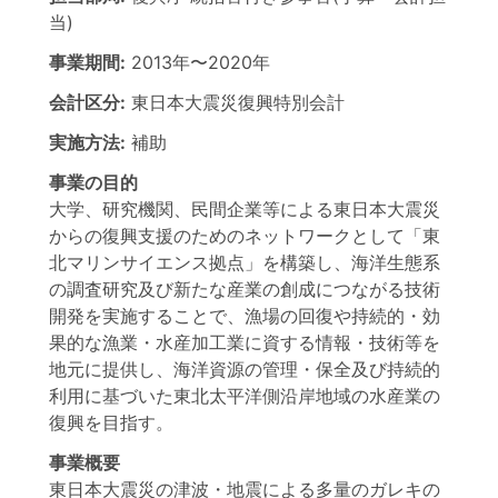
当)
事業期間:
2013年
〜
2020年
会計区分:
東日本大震災復興特別会計
実施方法:
補助
事業の目的
大学、研究機関、民間企業等による東日本大震災
からの復興支援のためのネットワークとして「東
北マリンサイエンス拠点」を構築し、海洋生態系
の調査研究及び新たな産業の創成につながる技術
開発を実施することで、漁場の回復や持続的・効
果的な漁業・水産加工業に資する情報・技術等を
地元に提供し、海洋資源の管理・保全及び持続的
利用に基づいた東北太平洋側沿岸地域の水産業の
復興を目指す。
事業概要
東日本大震災の津波・地震による多量のガレキの