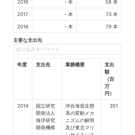
2016
-
本
58
本
2017
-
本
73
本
2018
-
本
79
本
主要な支出先
年度
支出先
業務概要
支出
額
（百
万
円）
2014
国立研究
沖合海底生態
351
開発法人
系の変動メカ
海洋研究
ニズムの解明
開発機構
及び東北マリ
ンサイエンス