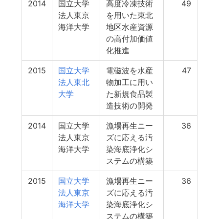
2014
国立大学
高度冷凍技術
49
法人東京
を用いた東北
海洋大学
地区水産資源
の高付加価値
化推進
2015
国立大学
電磁波を水産
47
法人東北
物加工に用い
大学
た新規食品製
造技術の開発
2014
国立大学
漁場再生ニー
36
法人東京
ズに応える汚
海洋大学
染海底浄化シ
ステムの構築
2015
国立大学
漁場再生ニー
36
法人東京
ズに応える汚
海洋大学
染海底浄化シ
ステムの構築