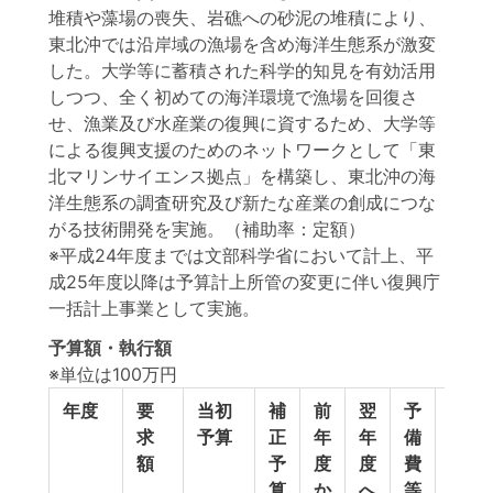
堆積や藻場の喪失、岩礁への砂泥の堆積により、
東北沖では沿岸域の漁場を含め海洋生態系が激変
した。大学等に蓄積された科学的知見を有効活用
しつつ、全く初めての海洋環境で漁場を回復さ
せ、漁業及び水産業の復興に資するため、大学等
による復興支援のためのネットワークとして「東
北マリンサイエンス拠点」を構築し、東北沖の海
洋生態系の調査研究及び新たな産業の創成につな
がる技術開発を実施。（補助率：定額）
※平成24年度までは文部科学省において計上、平
成25年度以降は予算計上所管の変更に伴い復興庁
一括計上事業として実施。
予算額・執行額
※単位は100万円
年度
要
当初
補
前
翌
予
予算
求
予算
正
年
年
備
計
額
予
度
度
費
算
か
へ
等