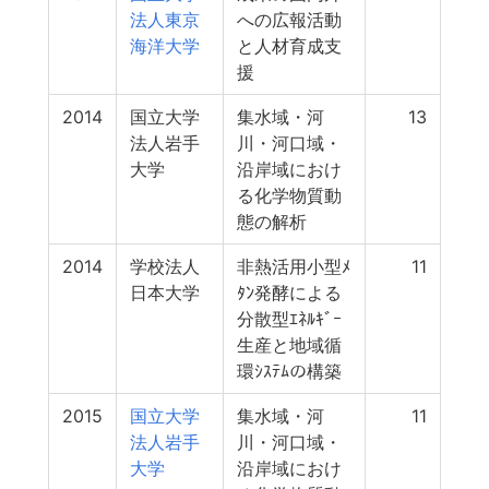
法人東京
への広報活動
海洋大学
と人材育成支
援
2014
国立大学
集水域・河
13
法人岩手
川・河口域・
大学
沿岸域におけ
る化学物質動
態の解析
2014
学校法人
非熱活用小型ﾒ
11
日本大学
ﾀﾝ発酵による
分散型ｴﾈﾙｷﾞｰ
生産と地域循
環ｼｽﾃﾑの構築
2015
国立大学
集水域・河
11
法人岩手
川・河口域・
大学
沿岸域におけ