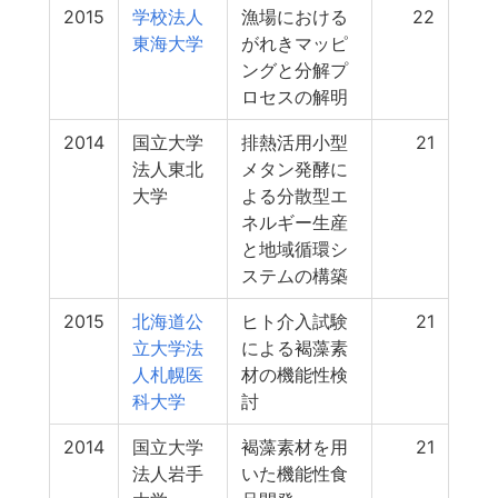
2015
学校法人
漁場における
22
東海大学
がれきマッピ
ングと分解プ
ロセスの解明
2014
国立大学
排熱活用小型
21
法人東北
メタン発酵に
大学
よる分散型エ
ネルギー生産
と地域循環シ
ステムの構築
2015
北海道公
ヒト介入試験
21
立大学法
による褐藻素
人札幌医
材の機能性検
科大学
討
2014
国立大学
褐藻素材を用
21
法人岩手
いた機能性食