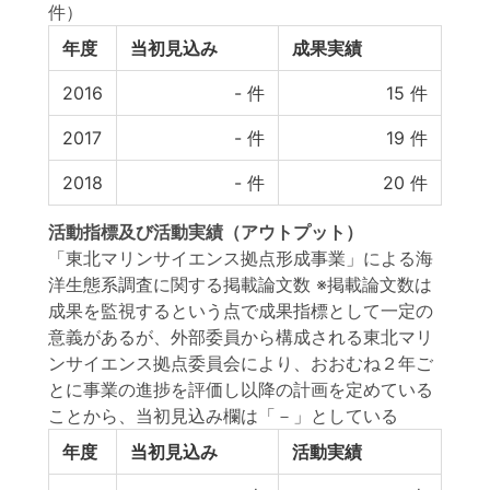
件）
年度
当初見込み
成果実績
2016
-
件
15
件
2017
-
件
19
件
2018
-
件
20
件
活動指標
及び
活動実績
（アウトプット）
「東北マリンサイエンス拠点形成事業」による海
洋生態系調査に関する掲載論文数 ※掲載論文数は
成果を監視するという点で成果指標として一定の
意義があるが、外部委員から構成される東北マリ
ンサイエンス拠点委員会により、おおむね２年ご
とに事業の進捗を評価し以降の計画を定めている
ことから、当初見込み欄は「－」としている
年度
当初見込み
活動実績