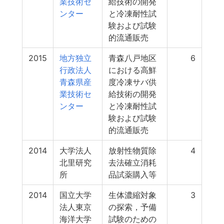
業技術セ
給技術の開発
ンター
と冷凍耐性試
験および試験
的流通販売
2015
地方独立
青森八戸地区
6
行政法人
における高鮮
青森県産
度冷凍サバ供
業技術セ
給技術の開発
ンター
と冷凍耐性試
験および試験
的流通販売
2014
大学法人
放射性物質除
4
北里研究
去法確立消耗
所
品試薬購入等
2014
国立大学
生体濃縮対象
3
法人東京
の探索，予備
海洋大学
試験のための