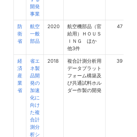
開発
事業
防
航空
2020
航空機部品（官
47
衛
一般
給用）ＨＯＵＳ
省
部品
ＩＮＧ ほか
他3件
経
省エ
2018
複合計測分析用
39
済
ネ製
データプラット
産
品開
フォーム構築及
業
発の
び共通試料ホル
省
加速
ダー作製の開発
化に
向け
た複
合計
測分
析シ