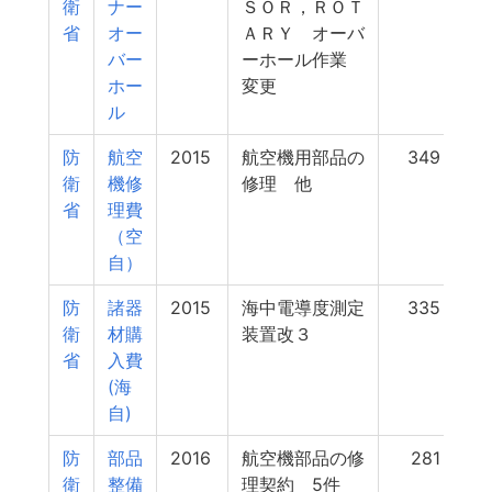
衛
ナー
ＳＯＲ，ＲＯＴ
省
オー
ＡＲＹ オーバ
バー
ーホール作業
ホー
変更
ル
防
航空
2015
航空機用部品の
349
衛
機修
修理 他
省
理費
（空
自）
防
諸器
2015
海中電導度測定
335
衛
材購
装置改３
省
入費
(海
自)
防
部品
2016
航空機部品の修
281
衛
整備
理契約 5件