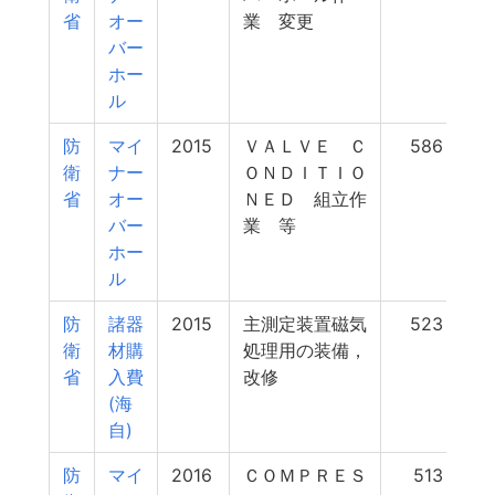
省
オー
業 変更
バー
ホー
ル
防
マイ
2015
ＶＡＬＶＥ Ｃ
586
衛
ナー
ＯＮＤＩＴＩＯ
省
オー
ＮＥＤ 組立作
バー
業 等
ホー
ル
防
諸器
2015
主測定装置磁気
523
衛
材購
処理用の装備，
省
入費
改修
(海
自)
防
マイ
2016
ＣＯＭＰＲＥＳ
513