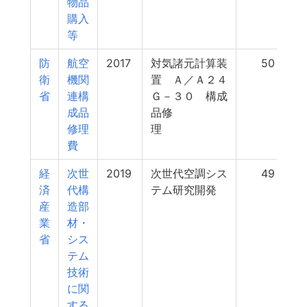
物品
購入
等
防
航空
2017
対気諸元計算装
50
衛
機関
置 Ａ／Ａ２４
省
連構
Ｇ－３０ 構成
成品
品修
修理
理
費
経
次世
2019
次世代空調シス
49
済
代構
テム研究開発
産
造部
業
材・
省
シス
テム
技術
に関
する