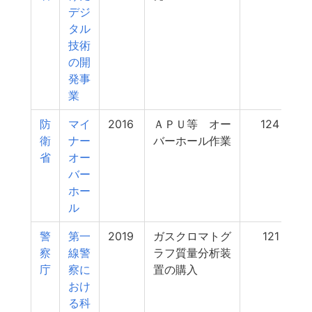
デジ
タル
技術
の開
発事
業
防
マイ
2016
ＡＰＵ等 オー
124
衛
ナー
バーホール作業
省
オー
バー
ホー
ル
警
第一
2019
ガスクロマトグ
121
察
線警
ラフ質量分析装
庁
察に
置の購入
おけ
る科