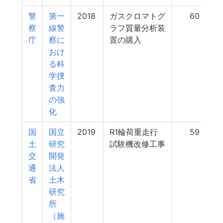
警
第一
2018
ガスクロマトグ
60
察
線警
ラフ質量分析装
庁
察に
置の購入
おけ
る科
学捜
査力
の強
化
国
国立
2019
R1輪荷重走行
59
土
研究
試験機改修工事
交
開発
通
法人
省
土木
研究
所
（施