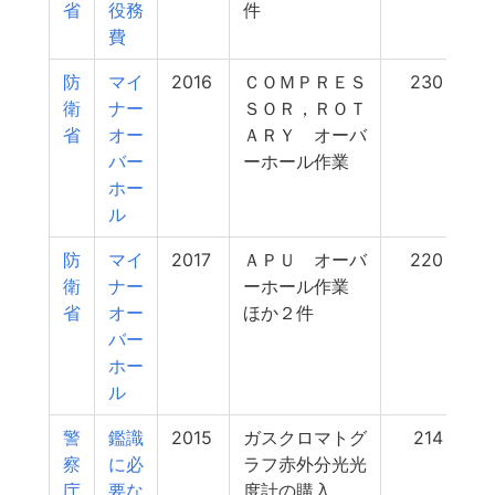
省
役務
件
費
防
マイ
2016
ＣＯＭＰＲＥＳ
230
衛
ナー
ＳＯＲ，ＲＯＴ
省
オー
ＡＲＹ オーバ
バー
ーホール作業
ホー
ル
防
マイ
2017
ＡＰＵ オーバ
220
衛
ナー
ーホール作業
省
オー
ほか２件
バー
ホー
ル
警
鑑識
2015
ガスクロマトグ
214
察
に必
ラフ赤外分光光
庁
要な
度計の購入