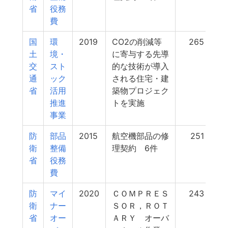
省
役務
費
国
環
2019
CO2の削減等
265
土
境・
に寄与する先導
交
スト
的な技術が導入
通
ック
される住宅・建
省
活用
築物プロジェク
推進
トを実施
事業
防
部品
2015
航空機部品の修
251
衛
整備
理契約 6件
省
役務
費
防
マイ
2020
ＣＯＭＰＲＥＳ
243
衛
ナー
ＳＯＲ，ＲＯＴ
省
オー
ＡＲＹ オーバ