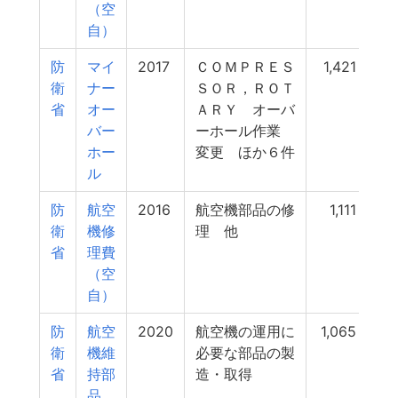
（空
自）
防
マイ
2017
ＣＯＭＰＲＥＳ
1,421
衛
ナー
ＳＯＲ，ＲＯＴ
省
オー
ＡＲＹ オーバ
バー
ーホール作業
ホー
変更 ほか６件
ル
防
航空
2016
航空機部品の修
1,111
衛
機修
理 他
省
理費
（空
自）
防
航空
2020
航空機の運用に
1,065
衛
機維
必要な部品の製
省
持部
造・取得
品