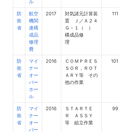
ル
防
航空
2017
対気諸元計算装
111
衛
機関
置 Ｊ／Ａ２４
省
連構
Ｇ－１（ ）
成品
構成品修
修理
理
費
防
マイ
2016
ＣＯＭＰＲＥＳ
101
衛
ナー
ＳＯＲ，ＲＯＴ
省
オー
ＡＲＹ等 その
バー
他の作業
ホー
ル
防
マイ
2016
ＳＴＡＲＴＥ
99
衛
ナー
Ｒ ＡＳＳＹ
省
オー
等 組立作業
バー