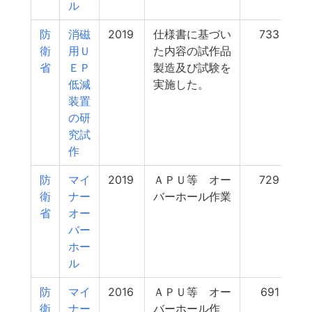
ル
防
消磁
2019
仕様書に基づい
733
衛
用Ｕ
た内容の試作品
省
ＥＰ
製造及び試験を
低減
実施した。
装置
の研
究試
作
防
マイ
2019
ＡＰＵ等 オー
729
衛
ナー
バーホール作業
省
オー
バー
ホー
ル
防
マイ
2016
ＡＰＵ等 オー
691
衛
ナー
バーホール作