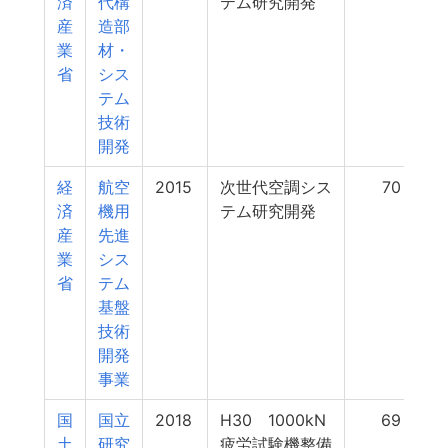
済
代構
テム研究開発
産
造部
業
材・
省
シス
テム
技術
開発
経
航空
2015
次世代空調シス
70
済
機用
テム研究開発
産
先進
業
シス
省
テム
基盤
技術
開発
事業
国
国立
2018
H30 1000kN
69
土
研究
疲労試験機整備