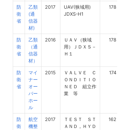
防
乙類
2017
UAV(狭域用)
178
衛
(通
JDXS-H1
省
信器
材)
防
乙類
2016
ＵＡＶ（狭域
178
衛
（通
用）ＪＤＸＳ－
省
信器
Ｈ１
材）
防
マイ
2015
ＶＡＬＶＥ Ｃ
174
衛
ナー
ＯＮＤＩＴＩＯ
省
オー
ＮＥＤ 組立作
バー
業 等
ホー
ル
防
航空
2017
ＴＥＳＴ ＳＴ
162
衛
機整
ＡＮＤ，ＨＹＤ