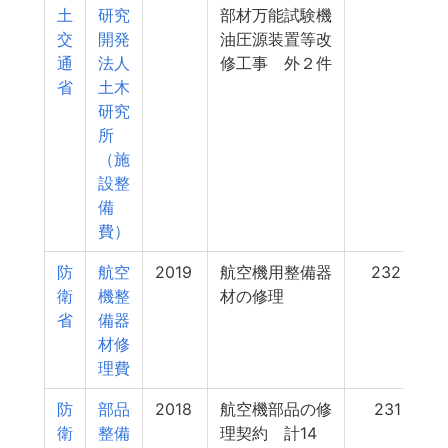
土
研究
部材万能試験機
交
開発
油圧源装置等改
通
法人
修工事 外２件
省
土木
研究
所
（施
設整
備
費）
防
航空
2019
航空機用整備器
232
衛
機整
材の修理
省
備器
材修
理費
防
部品
2018
航空機部品の修
231
衛
整備
理契約 計14