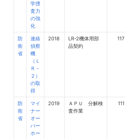
学捜
査力
の強
化
防
連絡
2018
LR-2機体用部
117
衛
偵察
品契約
省
機
（Ｌ
Ｒ－
２）
の取
得
防
マイ
2019
ＡＰＵ 分解検
111
衛
ナー
査作業
省
オー
バー
ホー