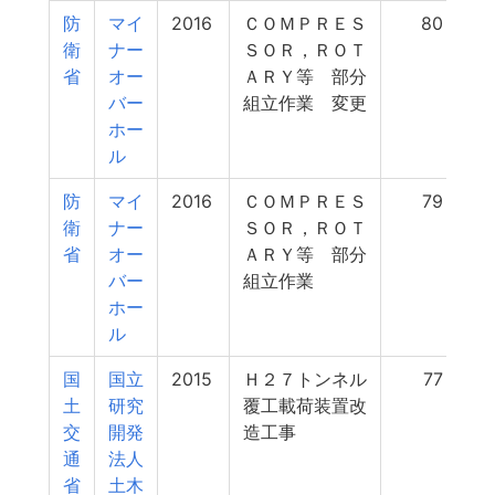
防
マイ
2016
ＣＯＭＰＲＥＳ
80
衛
ナー
ＳＯＲ，ＲＯＴ
省
オー
ＡＲＹ等 部分
バー
組立作業 変更
ホー
ル
防
マイ
2016
ＣＯＭＰＲＥＳ
79
衛
ナー
ＳＯＲ，ＲＯＴ
省
オー
ＡＲＹ等 部分
バー
組立作業
ホー
ル
国
国立
2015
Ｈ２７トンネル
77
土
研究
覆工載荷装置改
交
開発
造工事
通
法人
省
土木