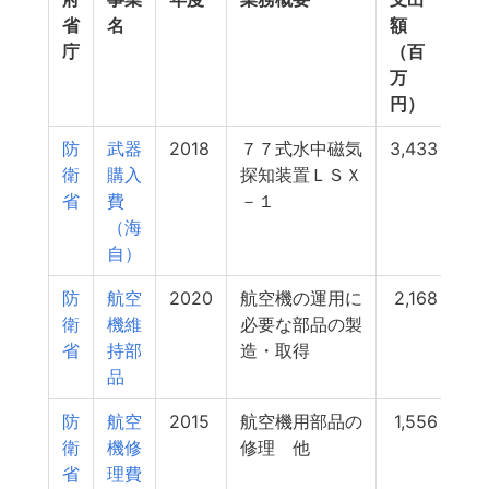
省
名
額
庁
（百
万
円）
防
武器
2018
７７式水中磁気
3,433
衛
購入
探知装置ＬＳＸ
省
費
－１
（海
自）
防
航空
2020
航空機の運用に
2,168
衛
機維
必要な部品の製
省
持部
造・取得
品
防
航空
2015
航空機用部品の
1,556
衛
機修
修理 他
省
理費