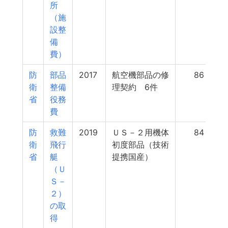
所
（施
設整
備
費）
防
部品
2017
航空機部品の修
86
衛
整備
理契約 6件
省
役務
費
防
救難
2019
ＵＳ－２用機体
84
衛
飛行
初度部品（技術
省
艇
提携国産）
（Ｕ
Ｓ－
２）
の取
得