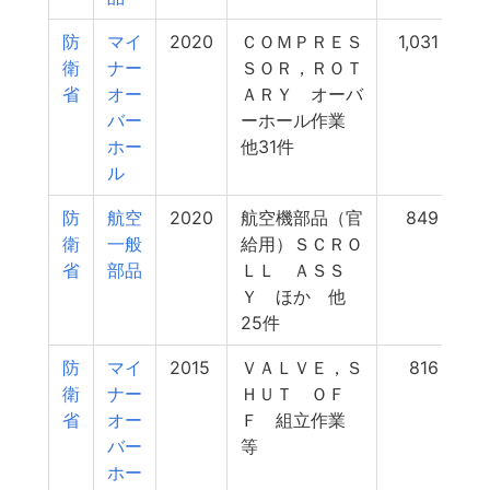
防
マイ
2020
ＣＯＭＰＲＥＳ
1,031
衛
ナー
ＳＯＲ，ＲＯＴ
省
オー
ＡＲＹ オーバ
バー
ーホール作業
ホー
他31件
ル
防
航空
2020
航空機部品（官
849
衛
一般
給用）ＳＣＲＯ
省
部品
ＬＬ ＡＳＳ
Ｙ ほか 他
25件
防
マイ
2015
ＶＡＬＶＥ，Ｓ
816
衛
ナー
ＨＵＴ ＯＦ
省
オー
Ｆ 組立作業
バー
等
ホー