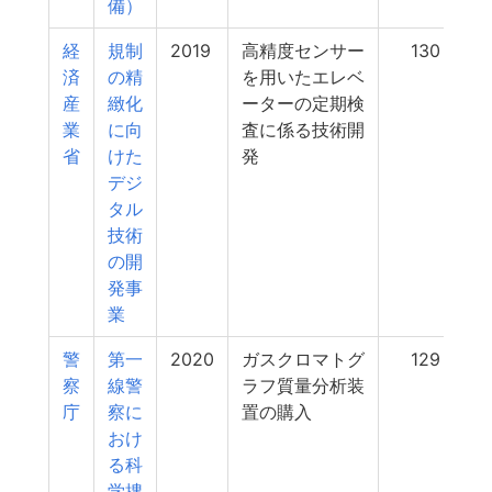
備）
経
規制
2019
高精度センサー
130
済
の精
を用いたエレベ
産
緻化
ーターの定期検
業
に向
査に係る技術開
省
けた
発
デジ
タル
技術
の開
発事
業
警
第一
2020
ガスクロマトグ
129
察
線警
ラフ質量分析装
庁
察に
置の購入
おけ
る科
学捜