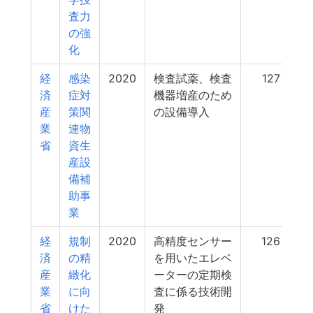
査力
の強
化
経
感染
2020
検査試薬、検査
127
済
症対
機器増産のため
産
策関
の設備導入
業
連物
省
資生
産設
備補
助事
業
経
規制
2020
高精度センサー
126
済
の精
を用いたエレベ
産
緻化
ーターの定期検
業
に向
査に係る技術開
省
けた
発