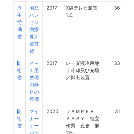
厚
国立
2017
X線テレビ装置
36
生
ハン
1式
労
セン
働
病療
省
養所
運営
費
防
Ｐ－
2017
レーダ液冷用地
33
衛
１用
上冷却及び充填
省
整備
／排出装置
用器
材の
整備
防
マイ
2020
ＤＡＭＰＥＲ
31
衛
ナー
ＡＳＳＹ 組立
省
オー
作業 変更 他
バー
11件