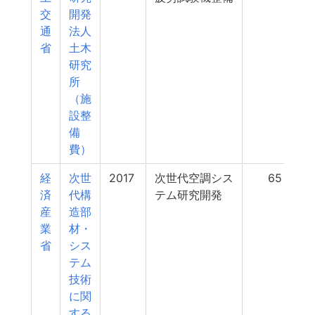
交
開発
通
法人
省
土木
研究
所
（施
設整
備
費）
経
次世
2017
次世代空調シス
65
済
代構
テム研究開発
産
造部
業
材・
省
シス
テム
技術
に関
する