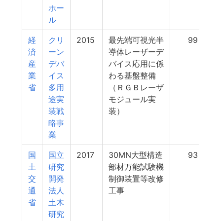
ホー
ル
経
クリ
2015
最先端可視光半
99
済
ーン
導体レーザーデ
産
デバ
バイス応用に係
業
イス
わる基盤整備
省
多用
（ＲＧＢレーザ
途実
モジュール実
装戦
装）
略事
業
国
国立
2017
30MN大型構造
93
土
研究
部材万能試験機
交
開発
制御装置等改修
通
法人
工事
省
土木
研究