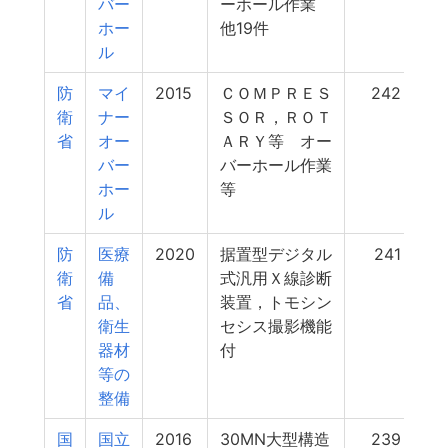
バー
ーホール作業
ホー
他19件
ル
防
マイ
2015
ＣＯＭＰＲＥＳ
242
衛
ナー
ＳＯＲ，ＲＯＴ
省
オー
ＡＲＹ等 オー
バー
バーホール作業
ホー
等
ル
防
医療
2020
据置型デジタル
241
衛
備
式汎用Ｘ線診断
省
品、
装置，トモシン
衛生
セシス撮影機能
器材
付
等の
整備
国
国立
2016
30MN大型構造
239