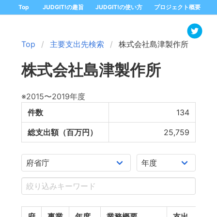
Top
JUDGIT!の趣旨
JUDGIT!の使い方
プロジェクト概要
Top
主要支出先検索
株式会社島津製作所
株式会社島津製作所
※2015〜2019年度
件数
134
総支出額（百万円）
25,759
府
事業
年度
業務概要
支出