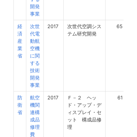
開発
事業
経
次世
2017
次世代空調シス
65
済
代電
テム研究開発
産
動航
業
空機
省
に関
する
技術
開発
事業
防
航空
2017
Ｆ－２ ヘッ
61
衛
機関
ド・アップ・デ
省
連構
ィスプレイ・セ
成品
ット 構成品修
修理
理
費