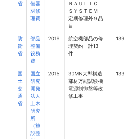
省
備器
ＲＡＵＬＩＣ
材修
ＳＹＳＴＥＭ
理費
定期修理外９品
目
防
部品
2019
航空機部品の修
139
衛
整備
理契約 計13
省
役務
件
費
国
国立
2015
30MN大型構造
133
土
研究
部材万能試験機
交
開発
電源制御盤等改
通
法人
修工事
省
土木
研究
所
（施
設整