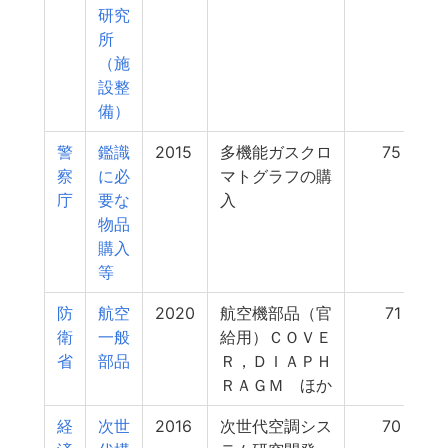
研究
所
（施
設整
備）
警
鑑識
2015
多機能ガスクロ
75
察
に必
マトグラフの購
庁
要な
入
物品
購入
等
防
航空
2020
航空機部品（官
71
衛
一般
給用）ＣＯＶＥ
省
部品
Ｒ，ＤＩＡＰＨ
ＲＡＧＭ ほか
経
次世
2016
次世代空調シス
70