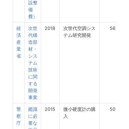
設整
備
費）
経
次世
2018
次世代空調シス
56
済
代構
テム研究開発
産
造部
業
材・
省
シス
テム
技術
に関
する
開発
事業
警
鑑識
2015
微小硬度計の購
50
察
に必
入
庁
要な