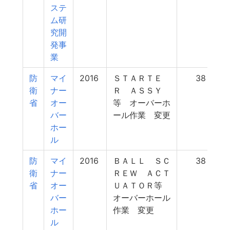
ステ
ム研
究開
発事
業
防
マイ
2016
ＳＴＡＲＴＥ
38
衛
ナー
Ｒ ＡＳＳＹ
省
オー
等 オーバーホ
バー
ール作業 変更
ホー
ル
防
マイ
2016
ＢＡＬＬ ＳＣ
38
衛
ナー
ＲＥＷ ＡＣＴ
省
オー
ＵＡＴＯＲ等
バー
オーバーホール
ホー
作業 変更
ル