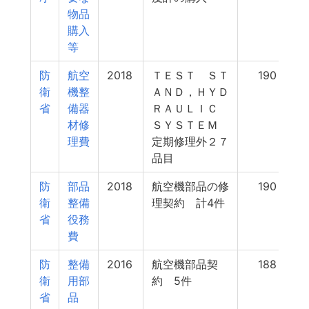
物品
購入
等
防
航空
2018
ＴＥＳＴ ＳＴ
190
衛
機整
ＡＮＤ，ＨＹＤ
省
備器
ＲＡＵＬＩＣ
材修
ＳＹＳＴＥＭ
理費
定期修理外２７
品目
防
部品
2018
航空機部品の修
190
衛
整備
理契約 計4件
省
役務
費
防
整備
2016
航空機部品契
188
衛
用部
約 5件
省
品