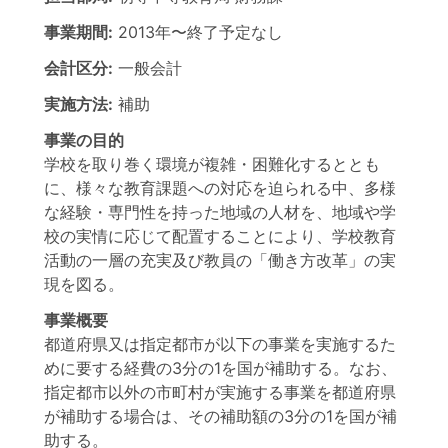
事業期間:
2013年
〜
終了予定なし
会計区分:
一般会計
実施方法:
補助
事業の目的
学校を取り巻く環境が複雑・困難化するととも
に、様々な教育課題への対応を迫られる中、多様
な経験・専門性を持った地域の人材を、地域や学
校の実情に応じて配置することにより、学校教育
活動の一層の充実及び教員の「働き方改革」の実
現を図る。
事業概要
都道府県又は指定都市が以下の事業を実施するた
めに要する経費の3分の1を国が補助する。なお、
指定都市以外の市町村が実施する事業を都道府県
が補助する場合は、その補助額の3分の1を国が補
助する。