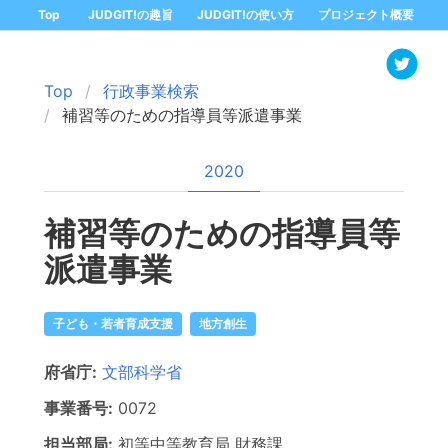
Top
JUDGIT!の趣旨
JUDGIT!の使い方
プロジェクト概要
Top
行政事業検索
補習等のための指導員等派遣事業
2020
補習等のための指導員等
派遣事業
子ども・若者育成支援
地方創生
府省庁:
文部科学省
事業番号:
0072
担当部局:
初等中等教育局
財務課