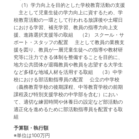
（1）学力向上を目的とした学校教育活動の支援
主として児童生徒の学力向上に資するため、学
校教育活動の一環として行われる放課後や土曜日
における学習、補充学習、教員の指導力向上支
援、進路選択支援等の取組 （2） スクール・サ
ポート・スタッフの配置 主として教員の業務支
援を図り、教員が一層児童生徒への指導や教材研
究等に注力できる体制を整備することを目的に、
地方公共団体が退職教員や教員を志望する大学生
など多様な地域人材を活用する取組 （3）中学
校における部活動指導員の配置 公立の中学校
（義務教育学校の後期課程、中等教育学校の前期
課程及び特別支援学校の中学部を含む）におい
て、適切な練習時間や休養日の設定など部活動の
適正化を進めるために部活動指導員を配置する取
組
予算額・執行額
※単位は100万円