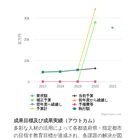
30k
百万円
20k
10k
0
2017
2018
2019
2020
2021
要求額
当初予算
補正予算
前年度から繰越し
翌年度へ繰越し
予備費等
予算計
執行額
Highcharts.com
成果目標
及び
成果実績
（アウトカム）
多彩な人材の活用によって各都道府県・指定都市
の目指す教育目標が達成され、各課題の解決が図