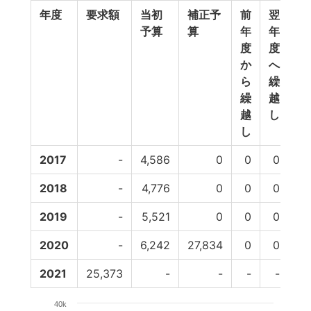
年度
要求額
当初
補正予
前
翌
予
予算
算
年
年
備
度
度
費
か
へ
等
ら
繰
繰
越
越
し
し
2017
-
4,586
0
0
0
0
2018
-
4,776
0
0
0
0
2019
-
5,521
0
0
0
1
2020
-
6,242
27,834
0
0
0
2021
25,373
-
-
-
-
-
40k