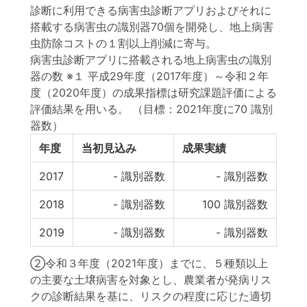
診断に利用できる病害虫診断アプリおよびそれに
搭載する病害虫の識別器70個を開発し、地上病害
虫防除コストの１割以上削減に寄与。
病害虫診断アプリに搭載される地上病害虫の識別
器の数 ※１ 平成29年度（2017年度）～令和２年
度（2020年度）の成果指標は研究課題評価による
評価結果を用いる。
（目標：2021年度に70 識別
器数）
年度
当初見込み
成果実績
2017
-
識別器数
-
識別器数
2018
-
識別器数
100
識別器数
2019
-
識別器数
-
識別器数
②令和３年度（2021年度）までに、５種類以上
の主要な土壌病害を対象とし、農業者が発病リス
クの診断結果を基に、リスクの程度に応じた適切