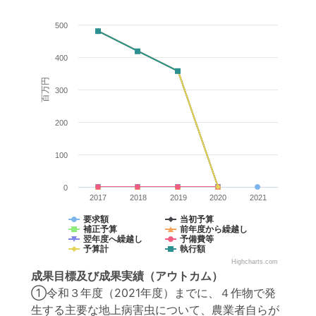
500
400
百万円
300
200
100
0
2017
2018
2019
2020
2021
要求額
当初予算
補正予算
前年度から繰越し
翌年度へ繰越し
予備費等
予算計
執行額
Highcharts.com
成果目標
及び
成果実績
（アウトカム）
①令和３年度（2021年度）までに、４作物で発
生する主要な地上病害虫について、農業者自らが