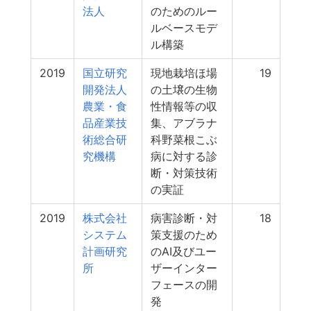
法人
のためのルー
ルベースモデ
ル構築
2019
国立研究
現地栽培ほ場
19
開発法人
の土壌の生物
農業・食
性情報等の収
品産業技
集、アブラナ
術総合研
科野菜根こぶ
究機構
病に対する診
断・対策技術
の実証
2019
株式会社
病害診断・対
18
システム
策支援のため
計画研究
のAI及びユー
所
ザーインター
フェースの開
発