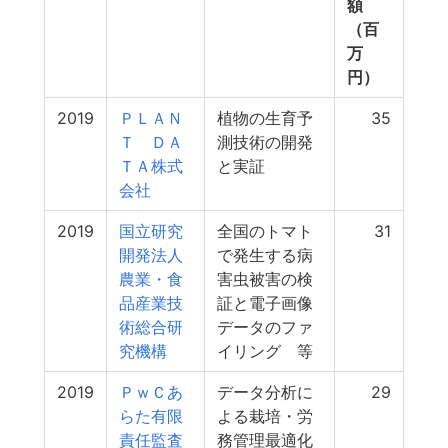
額
（百
万
円）
2019
ＰＬＡＮ
植物の生育予
35
Ｔ ＤＡ
測技術の開発
ＴＡ株式
と実証
会社
2019
国立研究
全国のトマト
31
開発法人
で発生する病
農業・食
害虫被害の検
品産業技
証と電子画像
術総合研
データのファ
究機構
イリング 等
2019
ＰｗＣあ
データ分析に
29
らた有限
よる栽培・労
責任監査
務管理最適化