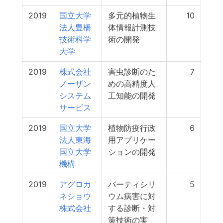
2019
国立大学
多元的植物生
10
法人豊橋
体情報計測技
技術科学
術の開発
大学
2019
株式会社
害虫診断のた
7
ノーザン
めの高精度人
システム
工知能の開発
サービス
2019
国立大学
植物防疫行政
6
法人東海
用アプリケー
国立大学
ションの開発
機構
2019
アグロカ
バーティシリ
5
ネショウ
ウム病害に対
株式会社
する診断・対
策技術の実