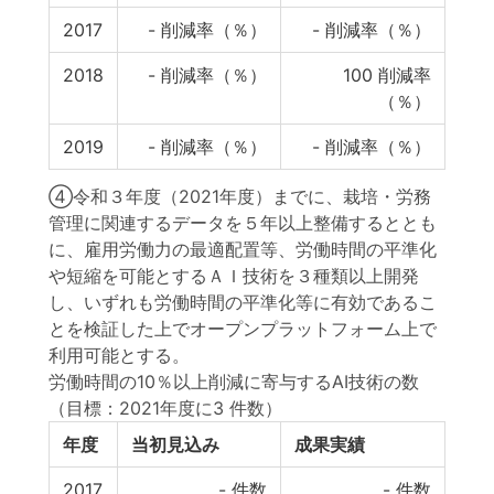
2017
-
削減率（％）
-
削減率（％）
2018
-
削減率（％）
100
削減率
（％）
2019
-
削減率（％）
-
削減率（％）
④令和３年度（2021年度）までに、栽培・労務
管理に関連するデータを５年以上整備するととも
に、雇用労働力の最適配置等、労働時間の平準化
や短縮を可能とするＡＩ技術を３種類以上開発
し、いずれも労働時間の平準化等に有効であるこ
とを検証した上でオープンプラットフォーム上で
利用可能とする。
労働時間の10％以上削減に寄与するAI技術の数
（目標：2021年度に3 件数）
年度
当初見込み
成果実績
2017
-
件数
-
件数