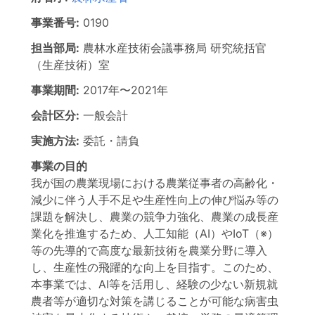
事業番号:
0190
担当部局:
農林水産技術会議事務局
研究統括官
（生産技術）室
事業期間:
2017年
〜
2021年
会計区分:
一般会計
実施方法:
委託・請負
事業の目的
我が国の農業現場における農業従事者の高齢化・
減少に伴う人手不足や生産性向上の伸び悩み等の
課題を解決し、農業の競争力強化、農業の成長産
業化を推進するため、人工知能（AI）やIoT（※）
等の先導的で高度な最新技術を農業分野に導入
し、生産性の飛躍的な向上を目指す。このため、
本事業では、AI等を活用し、経験の少ない新規就
農者等が適切な対策を講じることが可能な病害虫