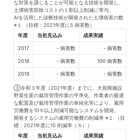
な対策を講じることが可能となる技術を開発し、
土壌病害防除コストの１割以上削減に寄与。
AIを活用した診断技術が開発された土壌病害の数
※１
（目標：2021年度に5 病害数）
年度
当初見込み
成果実績
2017
-
病害数
-
病害数
2018
-
病害数
100
病害数
2019
-
病害数
-
病害数
③令和３年度（2021年度）までに、大規模施設
野菜生産の栽培管理作業の平準化、作業者の最適
な配置及び栽培管理作業の単純化等により、雇用
労働費を10％以上削減可能なシステムを開発。
開発するシステムの雇用労働費の削減率 ※１
（目
標：2021年度に10 削減率（％））
年度
当初見込み
成果実績