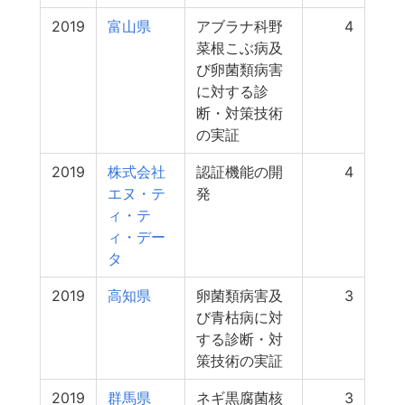
2019
富山県
アブラナ科野
4
菜根こぶ病及
び卵菌類病害
に対する診
断・対策技術
の実証
2019
株式会社
認証機能の開
4
エヌ・テ
発
ィ・テ
ィ・デー
タ
2019
高知県
卵菌類病害及
3
び青枯病に対
する診断・対
策技術の実証
2019
群馬県
ネギ黒腐菌核
3