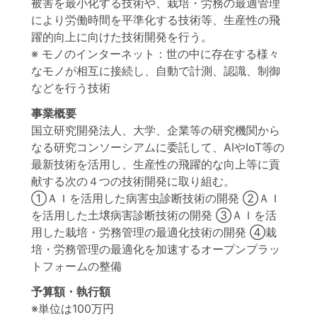
被害を最小化する技術や、栽培・労務の最適管理
により労働時間を平準化する技術等、生産性の飛
躍的向上に向けた技術開発を行う。
※ モノのインターネット：世の中に存在する様々
なモノが相互に接続し、自動で計測、認識、制御
などを行う技術
事業概要
国立研究開発法人、大学、企業等の研究機関から
なる研究コンソーシアムに委託して、AIやIoT等の
最新技術を活用し、生産性の飛躍的な向上等に貢
献する次の４つの技術開発に取り組む。
①ＡＩを活用した病害虫診断技術の開発 ②ＡＩ
を活用した土壌病害診断技術の開発 ③ＡＩを活
用した栽培・労務管理の最適化技術の開発 ④栽
培・労務管理の最適化を加速するオープンプラッ
トフォームの整備
予算額・執行額
※単位は100万円