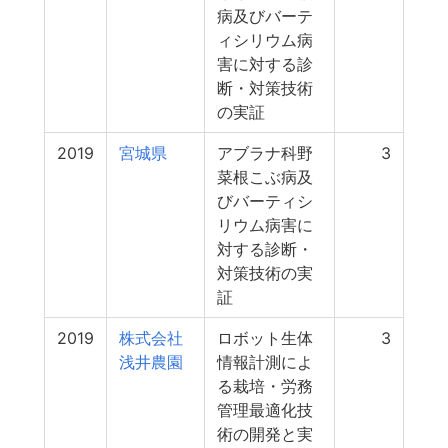
病及びバーテ
ィシリウム病
害に対する診
断・対策技術
の実証
2019
宮城県
アブラナ科野
3
菜根こぶ病及
びバーティシ
リウム病害に
対する診断・
対策技術の実
証
2019
株式会社
ロボット生体
3
浅井農園
情報計測によ
る栽培・労務
管理最適化技
術の開発と実