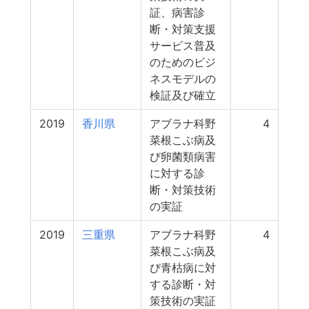
証、病害診
断・対策支援
サービス普及
のためのビジ
ネスモデルの
検証及び確立
2019
香川県
アブラナ科野
4
菜根こぶ病及
び卵菌類病害
に対する診
断・対策技術
の実証
2019
三重県
アブラナ科野
4
菜根こぶ病及
び青枯病に対
する診断・対
策技術の実証