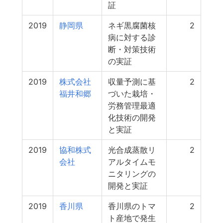
証
2019
静岡県
ネギ黒腐菌核
2
病に対する診
断・対策技術
の実証
2019
株式会社
収量予測に基
2
福井和郷
づいた栽培・
労務管理最適
化技術の開発
と実証
2019
協和株式
光合成蒸散リ
2
会社
アルタイムモ
ニタリングの
開発と実証
2019
香川県
香川県のトマ
2
ト産地で発生