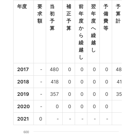
年度
要
当
補
前
翌
予
予
求
初
正
年
年
備
算
額
予
予
度
度
費
計
算
算
か
へ
等
ら
繰
繰
越
越
し
し
2017
-
480
0
0
0
0
480
2018
-
418
0
0
0
0
418
2019
-
357
0
0
0
0
357
2020
-
0
0
0
0
0
0
2021
0
-
-
-
-
-
-
600