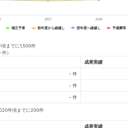
6
2017
2018
補正予算
前年度から繰越し
翌年度へ繰越し
予備費等
頃までに1,500件
0 件）
成果実績
-
件
-
件
-
件
020年頃までに200件
成果実績