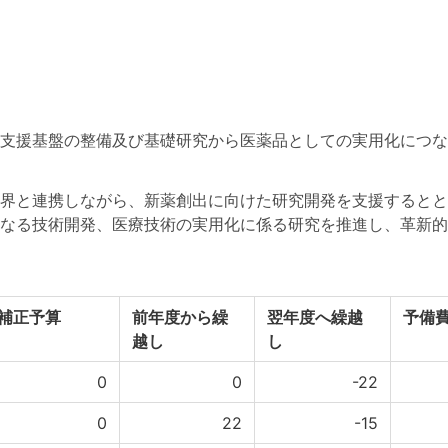
の支援基盤の整備及び基礎研究から医薬品としての実用化につな
界と連携しながら、新薬創出に向けた研究開発を支援するとと
なる技術開発、医療技術の実用化に係る研究を推進し、革新的
補正予算
前年度から繰
翌年度へ繰越
予備
越し
し
0
0
-22
0
22
-15