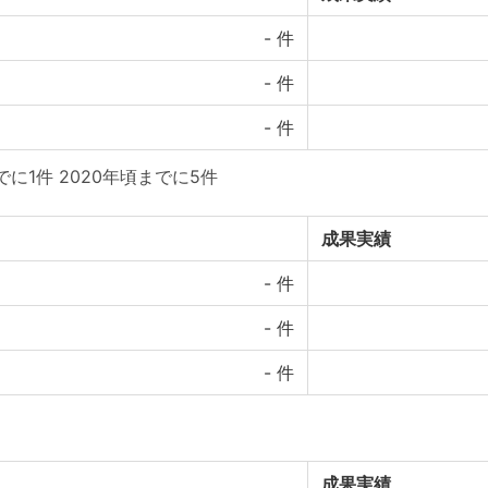
-
件
-
件
-
件
に1件 2020年頃までに5件
成果実績
-
件
-
件
-
件
成果実績