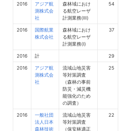
2016
アジア航
森林域におけ
54
測株式会
る航空レーザ
社
計測業務(Ⅲ)
2016
国際航業
森林域におけ
37
株式会社
る航空レーザ
計測業務(Ⅰ)
2016
計
29
2016
アジア航
流域山地災害
25
測株式会
等対策調査
社
（森林の事前
防災・減災機
能強化のため
の調査）
2016
一般社団
流域山地災害
22
法人日本
等対策調査
森林技術
（保安林適正