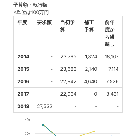
予算額・執行額
※単位は100万円
年度
要求額
当初予
補正
前年
翌年
算
予算
度か
へ繰
ら繰
し
越し
2014
-
23,795
1,324
18,167
-7,
2015
-
23,683
2,140
7,114
-7,5
2016
-
22,942
4,640
7,536
-8,4
2017
-
22,934
0
8,431
2018
27,532
-
-
-
40k
30k