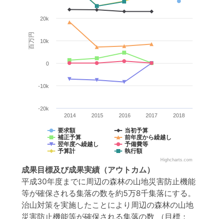
20k
百万円
10k
0
-10k
-20k
2014
2015
2016
2017
2018
要求額
当初予算
補正予算
前年度から繰越し
翌年度へ繰越し
予備費等
予算計
執行額
Highcharts.com
成果目標
及び
成果実績
（アウトカム）
平成30年度までに周辺の森林の山地災害防止機能
等が確保される集落の数を約5万8千集落にする。
治山対策を実施したことにより周辺の森林の山地
災害防止機能等が確保される集落の数
（目標：