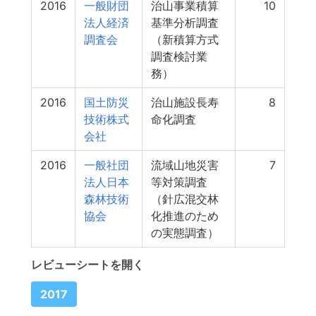
2016
一般財団
治山事業積算
10
法人経済
基準分析調査
調査会
（新積算方式
調査検討業
務）
2016
国土防災
治山施設長寿
8
技術株式
命化調査
会社
2016
一般社団
流域山地災害
7
法人日本
等対策調査
森林技術
（針広混交林
協会
化推進のため
の実態調査）
レビューシートを開く
2017