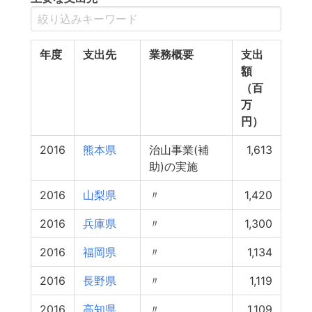
年度
支出先
業務概要
支出
額
（百
万
円）
2016
熊本県
治山事業(補
1,613
助)の実施
2016
山梨県
〃
1,420
2016
兵庫県
〃
1,300
2016
福岡県
〃
1,134
2016
長野県
〃
1,119
2016
高知県
〃
1,109