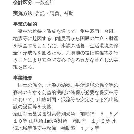
会計区分:
一般会計
実施方法:
委託・請負、補助
事業の目的
森林の維持・造成を通じて、集中豪雨、台風、
地震等に起因する山地災害から国民の生命・財産
を保全するとともに、水源の涵養、生活環境の保
全・形成等を図るため、荒廃地の復旧整備等を行
うことにより安全で安心できる豊かな暮らしの実
現を図る。
事業概要
国土の保全、水源の涵養、生活環境の保全等の
森林の有する公益的機能の確保が必要な保安林等
において、山腹斜面・渓流等を安定させる治山施
設の設置等を実施。
治山等激甚災害対策特別緊急 補助率 ５．５／
１０等 山地治山総合対策 補助率 １／２等 水
源地域等保安林整備 補助率 １／２等