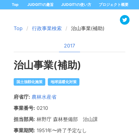
Top
JUDGIT!の趣旨
JUDGIT!の使い方
プロジェクト概要
Top
行政事業検索
治山事業(補助)
2017
治山事業(補助)
国土強靱化施策
地球温暖化対策
府省庁:
農林水産省
事業番号:
0210
担当部局:
林野庁
森林整備部 治山課
事業期間:
1951年
〜
終了予定なし