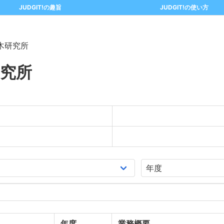
JUDGIT!の趣旨
JUDGIT!の使い方
木研究所
究所
年度
業務概要