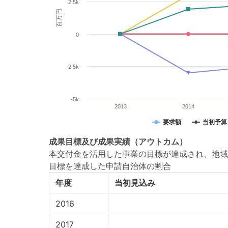
2.5k
百万円
0
-2.5k
-5k
2013
2014
要求額
当初予算
成果目標
及び
成果実績
（アウトカム）
本交付金を活用した事業の目標が達成され、地域
目標を達成した申請自治体の割合
年度
当初見込み
2016
2017