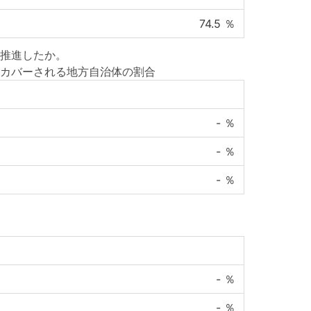
74.5
％
推進したか。
カバーされる地方自治体の割合
-
％
-
％
-
％
-
％
-
％