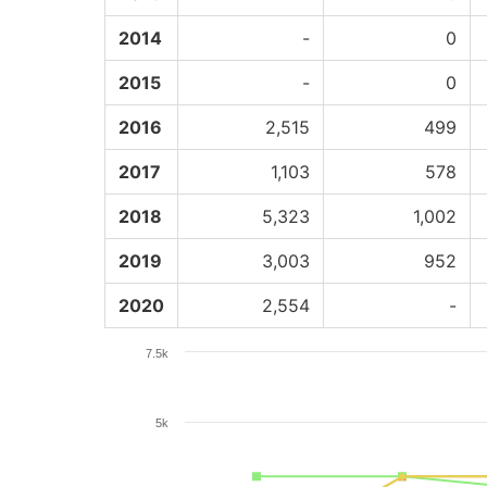
2014
-
0
2015
-
0
2016
2,515
499
2017
1,103
578
2018
5,323
1,002
2019
3,003
952
2020
2,554
-
7.5k
5k