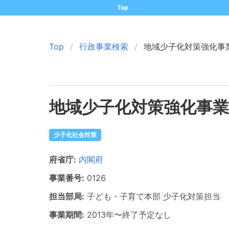
Top
Top
行政事業検索
地域少子化対策強化事
地域少子化対策強化事業
少子化社会対策
府省庁:
内閣府
事業番号:
0126
担当部局:
子ども・子育て本部
少子化対策担当
事業期間:
2013年
〜
終了予定なし