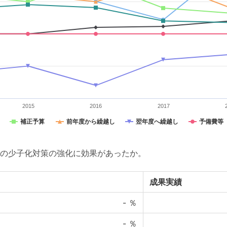
2015
2016
2017
補正予算
前年度から繰越し
翌年度へ繰越し
予備費等
の少子化対策の強化に効果があったか。
成果実績
-
％
-
％