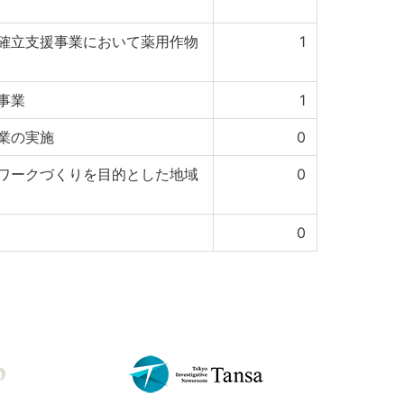
確立支援事業において薬用作物
1
事業
1
業の実施
0
ワークづくりを目的とした地域
0
0