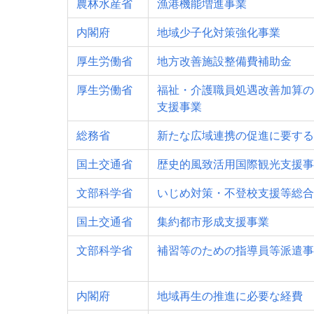
農林水産省
漁港機能増進事業
内閣府
地域少子化対策強化事業
厚生労働省
地方改善施設整備費補助金
厚生労働省
福祉・介護職員処遇改善加算の
支援事業
総務省
新たな広域連携の促進に要する
国土交通省
歴史的風致活用国際観光支援事
文部科学省
いじめ対策・不登校支援等総合
国土交通省
集約都市形成支援事業
文部科学省
補習等のための指導員等派遣事
内閣府
地域再生の推進に必要な経費