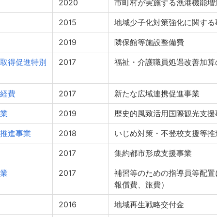
2020
市町村が実施する漁港機能増
2015
地域少子化対策強化に関する
2019
隣保館等施設整備費
取得促進特別
2017
福祉・介護職員処遇改善加算
経費
2017
新たな広域連携促進事業
業
2019
歴史的風致活用国際観光支援
推進事業
2018
いじめ対策・不登校支援等推
2017
集約都市形成支援事業
業
2017
補習等のための指導員等配置
報償費、旅費）
2016
地域再生戦略交付金