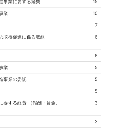
進事業に要する経費
15
事業
10
7
の取得促進に係る取組
6
6
事業
5
進事業の委託
5
5
に要する経費 （報酬・賃金、
3
3