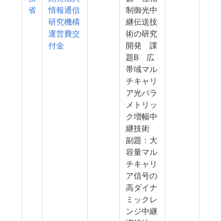
省
情報通信
制御光中
研究機構
継伝送技
運営費交
術の研究
付金
開発 課
題B 広
帯域マル
チキャリ
ア光パラ
メトリッ
ク増幅中
継技術
副題：大
容量マル
チキャリ
ア信号の
高ダイナ
ミックレ
ンジ中継