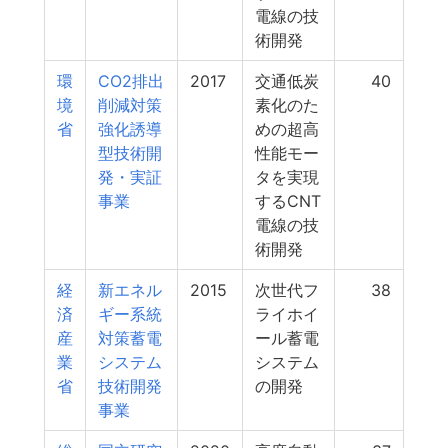
電線の技
術開発
環
CO2排出
2017
交通低炭
40
境
削減対策
素化のた
省
強化誘導
めの超高
型技術開
性能モー
発・実証
タを実現
事業
するCNT
電線の技
術開発
経
新エネル
2015
次世代フ
38
済
ギー系統
ライホイ
産
対策蓄電
ール蓄電
業
システム
システム
省
技術開発
の開発
事業