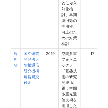
管低侵入
熱化検
討、早期
復旧等の
実用性、
向上のた
めの対策
検討
総
国立研究
2019
空間多重
17
務
開発法人
フォトニ
省
情報通信
ックノー
研究機構
ド基盤技
運営費交
術の研究
付金
開発 副
題：空間
多重光通
信技術を
適用した