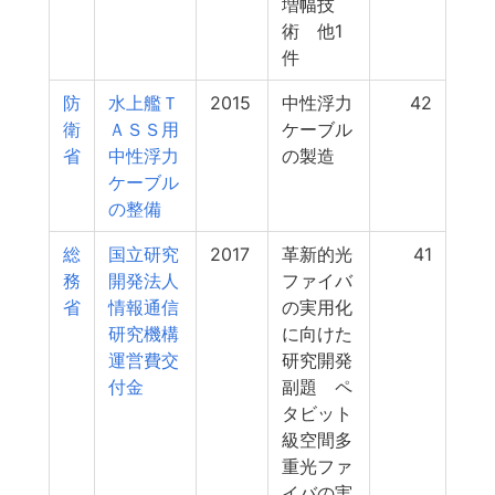
増幅技
術 他1
件
防
水上艦Ｔ
2015
中性浮力
42
衛
ＡＳＳ用
ケーブル
省
中性浮力
の製造
ケーブル
の整備
総
国立研究
2017
革新的光
41
務
開発法人
ファイバ
省
情報通信
の実用化
研究機構
に向けた
運営費交
研究開発
付金
副題 ペ
タビット
級空間多
重光ファ
イバの実