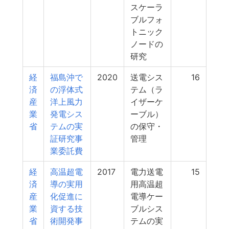
スケーラ
ブルフォ
トニック
ノードの
研究
経
福島沖で
2020
送電シス
16
済
の浮体式
テム（ラ
産
洋上風力
イザーケ
業
発電シス
ーブル）
省
テムの実
の保守・
証研究事
管理
業委託費
経
高温超電
2017
電力送電
15
済
導の実用
用高温超
産
化促進に
電導ケー
業
資する技
ブルシス
省
術開発事
テムの実