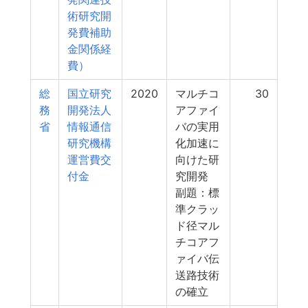
術研究開
発費補助
金関係経
費）
総
国立研究
2020
マルチコ
30
務
開発法人
アファイ
省
情報通信
バの実用
研究機構
化加速に
運営費交
向けた研
付金
究開発
副題：標
準クラッ
ド径マル
チコアフ
ァイバ伝
送路技術
の確立