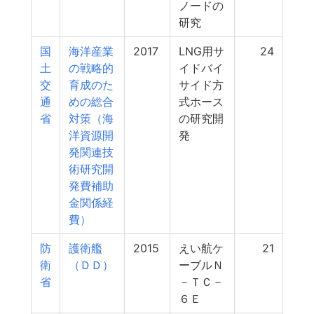
ノードの
研究
国
海洋産業
2017
LNG用サ
24
土
の戦略的
イドバイ
交
育成のた
サイド方
通
めの総合
式ホース
省
対策（海
の研究開
洋資源開
発
発関連技
術研究開
発費補助
金関係経
費）
防
護衛艦
2015
えい航ケ
21
衛
（ＤＤ）
ーブルＮ
省
－ＴＣ－
６Ｅ