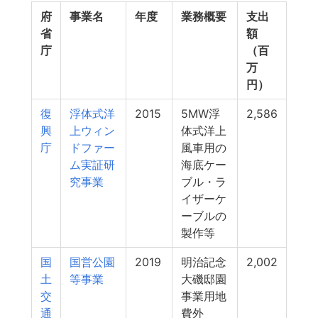
府
事業名
年度
業務概要
支出
省
額
庁
（百
万
円）
復
浮体式洋
2015
5MW浮
2,586
興
上ウィン
体式洋上
庁
ドファー
風車用の
ム実証研
海底ケー
究事業
ブル・ラ
イザーケ
ーブルの
製作等
国
国営公園
2019
明治記念
2,002
土
等事業
大磯邸園
交
事業用地
通
費外