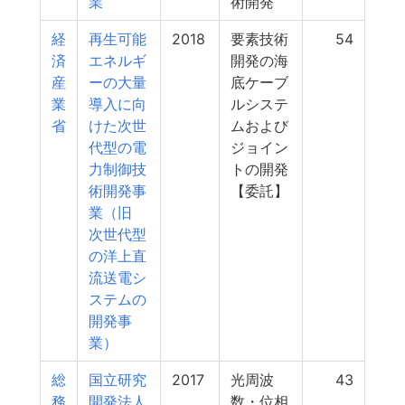
業
術開発
経
再生可能
2018
要素技術
54
済
エネルギ
開発の海
産
ーの大量
底ケーブ
業
導入に向
ルシステ
省
けた次世
ムおよび
代型の電
ジョイン
力制御技
トの開発
術開発事
【委託】
業（旧
次世代型
の洋上直
流送電シ
ステムの
開発事
業）
総
国立研究
2017
光周波
43
務
開発法人
数・位相