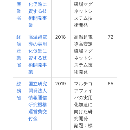
産
化促進に
磁場マグ
業
資する技
ネットシ
省
術開発事
ステム技
業
術開発
経
高温超電
2018
高温超電
72
済
導の実用
導高安定
産
化促進に
磁場マグ
業
資する技
ネットシ
省
術開発事
ステム技
業
術開発
総
国立研究
2019
マルチコ
65
務
開発法人
アファイ
省
情報通信
バの実用
研究機構
化加速に
運営費交
向けた研
付金
究開発
副題：標