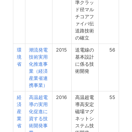
準クラッ
ド径マル
チコアフ
ァイバ伝
送路技術
の確立
環
潮流発電
2015
送電線の
56
境
技術実用
基本設計
省
化推進事
に係る技
業（経済
術開発
産業省連
携事業）
経
高温超電
2016
高温超電
55
済
導の実用
導高安定
産
化促進に
磁場マグ
業
資する技
ネットシ
省
術開発事
ステム技