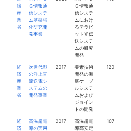
済
Ｇ情報通
Ｇ情報通
産
信システ
信システ
業
ム基盤強
ムにおけ
省
化研究開
るテラビ
発事業
ット光伝
送システ
ムの研究
開発
経
次世代型
2017
要素技術
120
済
の洋上直
開発の海
産
流送電シ
底ケーブ
業
ステムの
ルシステ
省
開発事業
ムおよび
ジョイン
トの開発
経
高温超電
2017
高温超電
107
済
導の実用
導高安定