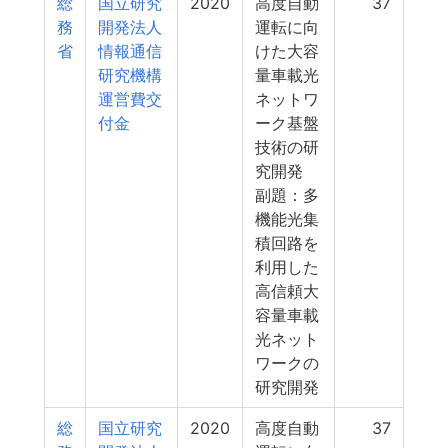
総
国立研究
2020
高度自動
37
務
開発法人
運転に向
省
情報通信
けた大容
研究機構
量車載光
運営費交
ネットワ
付金
ーク基盤
技術の研
究開発
副題：多
機能光集
積回路を
利用した
高信頼大
容量車載
光ネット
ワークの
研究開発
総
国立研究
2020
高度自動
37