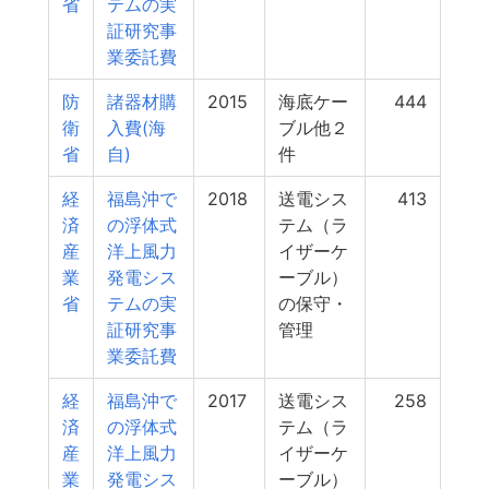
省
テムの実
証研究事
業委託費
防
諸器材購
2015
海底ケー
444
衛
入費(海
ブル他２
省
自)
件
経
福島沖で
2018
送電シス
413
済
の浮体式
テム（ラ
産
洋上風力
イザーケ
業
発電シス
ーブル）
省
テムの実
の保守・
証研究事
管理
業委託費
経
福島沖で
2017
送電シス
258
済
の浮体式
テム（ラ
産
洋上風力
イザーケ
業
発電シス
ーブル）