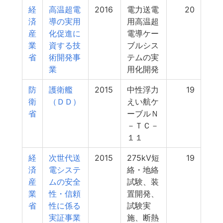
経
高温超電
2016
電力送電
20
済
導の実用
用高温超
産
化促進に
電導ケー
業
資する技
ブルシス
省
術開発事
テムの実
業
用化開発
防
護衛艦
2015
中性浮力
19
衛
（ＤＤ）
えい航ケ
省
ーブルＮ
－ＴＣ－
１１
経
次世代送
2015
275kV短
19
済
電システ
絡・地絡
産
ムの安全
試験、装
業
性・信頼
置開発、
省
性に係る
試験実
実証事業
施、断熱