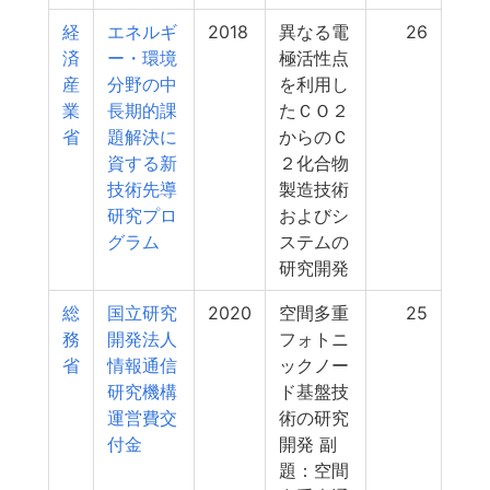
経
エネルギ
2018
異なる電
26
済
ー・環境
極活性点
産
分野の中
を利用し
業
長期的課
たＣＯ２
省
題解決に
からのＣ
資する新
２化合物
技術先導
製造技術
研究プロ
およびシ
グラム
ステムの
研究開発
総
国立研究
2020
空間多重
25
務
開発法人
フォトニ
省
情報通信
ックノー
研究機構
ド基盤技
運営費交
術の研究
付金
開発 副
題：空間