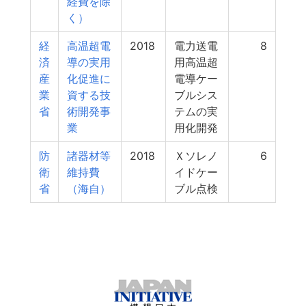
経費を除
く）
経
高温超電
2018
電力送電
8
済
導の実用
用高温超
産
化促進に
電導ケー
業
資する技
ブルシス
省
術開発事
テムの実
業
用化開発
防
諸器材等
2018
Ｘソレノ
6
衛
維持費
イドケー
省
（海自）
ブル点検