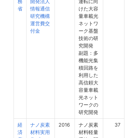
務
開発法人
運転に向
省
情報通信
けた大容
研究機構
量車載光
運営費交
ネットワ
付金
ーク基盤
技術の研
究開発
副題：多
機能光集
積回路を
利用した
高信頼大
容量車載
光ネット
ワークの
研究開発
経
ナノ炭素
2016
ナノ炭素
37
済
材料実用
材料軽量