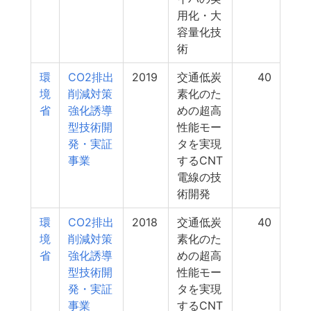
用化・大
容量化技
術
環
CO2排出
2019
交通低炭
40
境
削減対策
素化のた
省
強化誘導
めの超高
型技術開
性能モー
発・実証
タを実現
事業
するCNT
電線の技
術開発
環
CO2排出
2018
交通低炭
40
境
削減対策
素化のた
省
強化誘導
めの超高
型技術開
性能モー
発・実証
タを実現
事業
するCNT