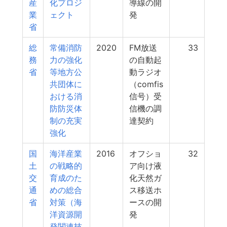
産
化プロジ
導線の開
業
ェクト
発
省
総
常備消防
2020
FM放送
33
務
力の強化
の自動起
省
等地方公
動ラジオ
共団体に
（comfis
おける消
信号）受
防防災体
信機の調
制の充実
達契約
強化
国
海洋産業
2016
オフショ
32
土
の戦略的
ア向け液
交
育成のた
化天然ガ
通
めの総合
ス移送ホ
省
対策（海
ースの開
洋資源開
発
発関連技