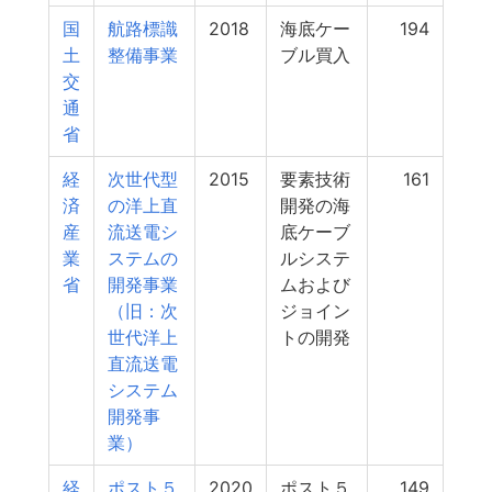
国
航路標識
2018
海底ケー
194
土
整備事業
ブル買入
交
通
省
経
次世代型
2015
要素技術
161
済
の洋上直
開発の海
産
流送電シ
底ケーブ
業
ステムの
ルシステ
省
開発事業
ムおよび
（旧：次
ジョイン
世代洋上
トの開発
直流送電
システム
開発事
業）
経
ポスト５
2020
ポスト５
149