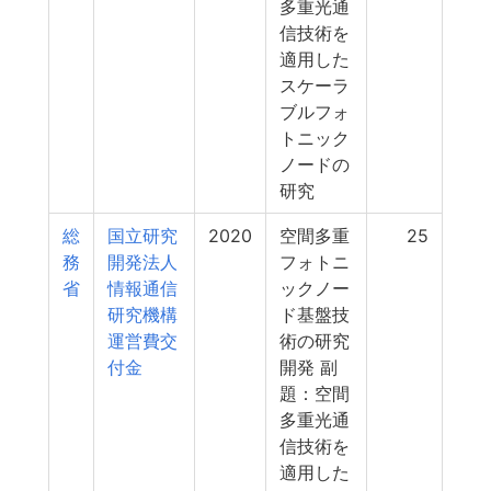
多重光通
信技術を
適用した
スケーラ
ブルフォ
トニック
ノードの
研究
総
国立研究
2020
空間多重
25
務
開発法人
フォトニ
省
情報通信
ックノー
研究機構
ド基盤技
運営費交
術の研究
付金
開発 副
題：空間
多重光通
信技術を
適用した