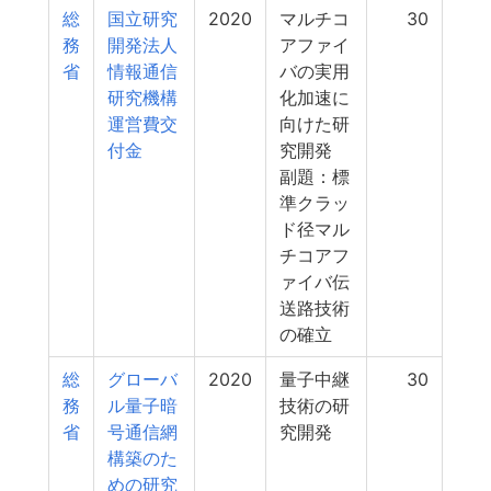
総
国立研究
2020
マルチコ
30
務
開発法人
アファイ
省
情報通信
バの実用
研究機構
化加速に
運営費交
向けた研
付金
究開発
副題：標
準クラッ
ド径マル
チコアフ
ァイバ伝
送路技術
の確立
総
グローバ
2020
量子中継
30
務
ル量子暗
技術の研
省
号通信網
究開発
構築のた
めの研究