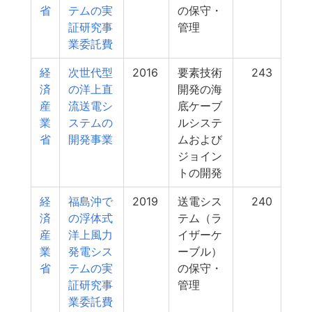
省
テムの実
の保守・
証研究事
管理
業委託費
経
次世代型
2016
要素技術
243
済
の洋上直
開発の海
産
流送電シ
底ケーブ
業
ステムの
ルシステ
省
開発事業
ムおよび
ジョイン
トの開発
経
福島沖で
2019
送電シス
240
済
の浮体式
テム（ラ
産
洋上風力
イザーケ
業
発電シス
ーブル）
省
テムの実
の保守・
証研究事
管理
業委託費