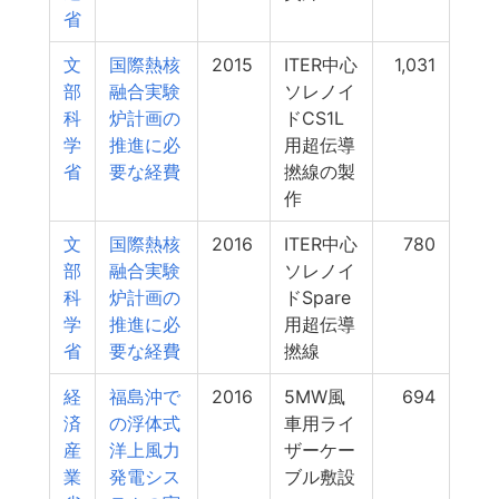
省
文
国際熱核
2015
ITER中心
1,031
部
融合実験
ソレノイ
科
炉計画の
ドCS1L
学
推進に必
用超伝導
省
要な経費
撚線の製
作
文
国際熱核
2016
ITER中心
780
部
融合実験
ソレノイ
科
炉計画の
ドSpare
学
推進に必
用超伝導
省
要な経費
撚線
経
福島沖で
2016
5MW風
694
済
の浮体式
車用ライ
産
洋上風力
ザーケー
業
発電シス
ブル敷設