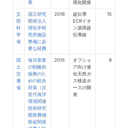
業
用化開発
文
国立研究
2016
超伝導
15
部
開発法人
ECRイオ
科
理化学研
ン源用超
学
究所施設
伝導線
省
整備に必
要な経費
国
海洋産業
2015
オフショ
9
土
の戦略的
ア向け液
交
振興のた
化天然ガ
通
めの総合
ス移送ホ
省
対策（次
ースの開
世代海洋
発
環境関連
技術研究
開発費補
助金関係