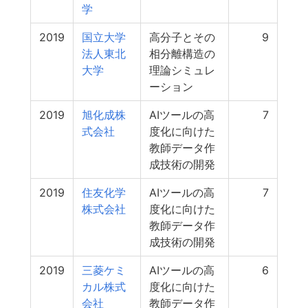
学
2019
国立大学
高分子とその
9
法人東北
相分離構造の
大学
理論シミュレ
ーション
2019
旭化成株
AIツールの高
7
式会社
度化に向けた
教師データ作
成技術の開発
2019
住友化学
AIツールの高
7
株式会社
度化に向けた
教師データ作
成技術の開発
2019
三菱ケミ
AIツールの高
6
カル株式
度化に向けた
会社
教師データ作