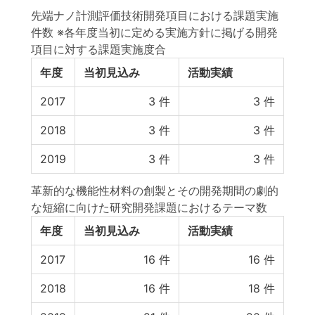
先端ナノ計測評価技術開発項目における課題実施
件数 ※各年度当初に定める実施方針に掲げる開発
項目に対する課題実施度合
年度
当初見込み
活動実績
2017
3
件
3
件
2018
3
件
3
件
2019
3
件
3
件
革新的な機能性材料の創製とその開発期間の劇的
な短縮に向けた研究開発課題におけるテーマ数
年度
当初見込み
活動実績
2017
16
件
16
件
2018
16
件
18
件