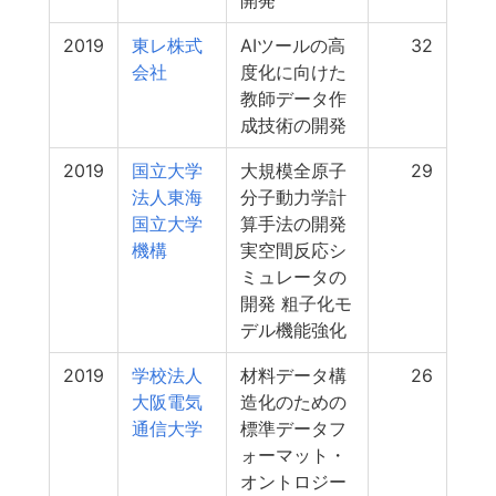
開発
2019
東レ株式
AIツールの高
32
会社
度化に向けた
教師データ作
成技術の開発
2019
国立大学
大規模全原子
29
法人東海
分子動力学計
国立大学
算手法の開発
機構
実空間反応シ
ミュレータの
開発 粗子化モ
デル機能強化
2019
学校法人
材料データ構
26
大阪電気
造化のための
通信大学
標準データフ
ォーマット・
オントロジー