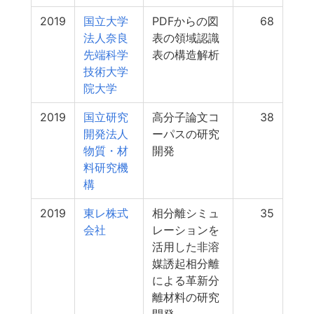
2019
国立大学
PDFからの図
68
法人奈良
表の領域認識
先端科学
表の構造解析
技術大学
院大学
2019
国立研究
高分子論文コ
38
開発法人
ーパスの研究
物質・材
開発
料研究機
構
2019
東レ株式
相分離シミュ
35
会社
レーションを
活用した非溶
媒誘起相分離
による革新分
離材料の研究