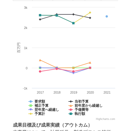
3k
2k
百万円
1k
0
-1k
2017
2018
2019
2020
2021
要求額
当初予算
補正予算
前年度から繰越し
翌年度へ繰越し
予備費等
予算計
執行額
Highcharts.com
成果目標
及び
成果実績
（アウトカム）