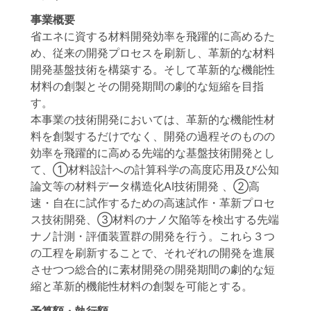
事業概要
省エネに資する材料開発効率を飛躍的に高めるた
め、従来の開発プロセスを刷新し、革新的な材料
開発基盤技術を構築する。そして革新的な機能性
材料の創製とその開発期間の劇的な短縮を目指
す。
本事業の技術開発においては、革新的な機能性材
料を創製するだけでなく、開発の過程そのものの
効率を飛躍的に高める先端的な基盤技術開発とし
て、①材料設計への計算科学の高度応用及び公知
論文等の材料データ構造化AI技術開発 、②高
速・自在に試作するための高速試作・革新プロセ
ス技術開発、③材料のナノ欠陥等を検出する先端
ナノ計測・評価装置群の開発を行う。これら３つ
の工程を刷新することで、それぞれの開発を進展
させつつ総合的に素材開発の開発期間の劇的な短
縮と革新的機能性材料の創製を可能とする。