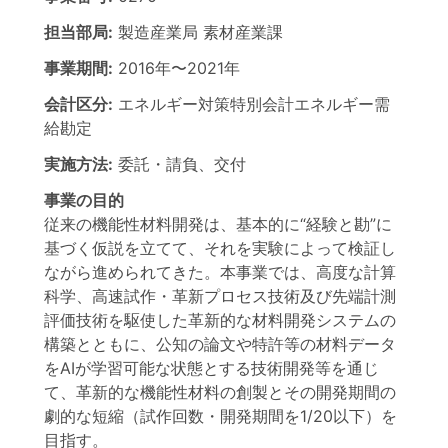
担当部局:
製造産業局
素材産業課
事業期間:
2016年
〜
2021年
会計区分:
エネルギー対策特別会計エネルギー需
給勘定
実施方法:
委託・請負、交付
事業の目的
従来の機能性材料開発は、基本的に“経験と勘”に
基づく仮説を立てて、それを実験によって検証し
ながら進められてきた。本事業では、高度な計算
科学、高速試作・革新プロセス技術及び先端計測
評価技術を駆使した革新的な材料開発システムの
構築とともに、公知の論文や特許等の材料データ
をAIが学習可能な状態とする技術開発等を通じ
て、革新的な機能性材料の創製とその開発期間の
劇的な短縮（試作回数・開発期間を1/20以下）を
目指す。