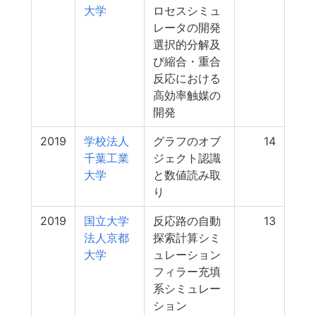
大学
ロセスシミュ
レータの開発
選択的分解及
び縮合・重合
反応における
高効率触媒の
開発
2019
学校法人
グラフのオブ
14
千葉工業
ジェクト認識
大学
と数値読み取
り
2019
国立大学
反応路の自動
13
法人京都
探索計算シミ
大学
ュレーション
フィラー充填
系シミュレー
ション