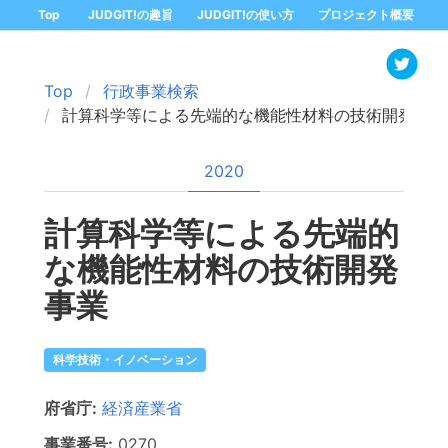
Top
JUDGIT!の趣旨
JUDGIT!の使い方
プロジェクト概要
Top
行政事業検索
計算科学等による先端的な機能性材料の技術開発事業
2020
計算科学等による先端的
な機能性材料の技術開発
事業
科学技術・イノベーション
府省庁:
経済産業省
事業番号:
0270