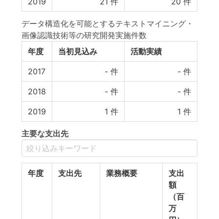
2019
21
件
20
件
データ構造化を可能とするテキストマイニング・
画像認識技術等の研究開発実施件数
年度
当初見込み
活動実績
2017
-
件
-
件
2018
-
件
-
件
2019
1
件
1
件
主要な支出先
年度
支出先
業務概要
支出
額
（百
万