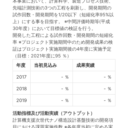
本事業において、計算科学、製造プロセス技術、
先端計測技術の3つの工程を刷新し、開発期間の
試作回数・開発期間を1/20以下（短縮化率95%以
上）にする事を目指す。 ※中間評価時期等(平成
30年度）において目標値の検証を行う。
開発した工程による試作回数・開発期間の短縮化
率 ※プロジェクト実施期間中のため開発成果の検
証はプロジェクト実施期間後の4年度に実施予定
（目標：2021年度に95 ％）
年度
当初見込み
成果実績
2017
-
％
-
％
2018
-
％
-
％
2019
-
％
-
％
活動指標
及び
活動実績
（アウトプット）
計算機支援次世代ナノ構造設計基盤技術の開発項
目における課題実施件数 ※各年度当初に定める実