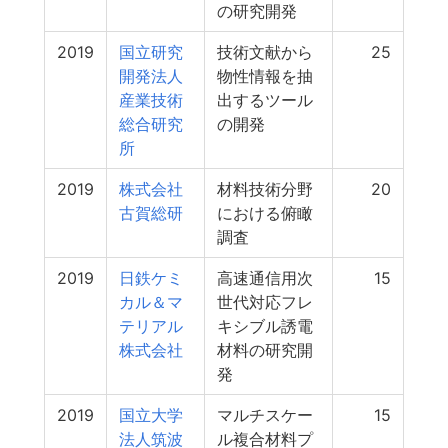
の研究開発
2019
国立研究
技術文献から
25
開発法人
物性情報を抽
産業技術
出するツール
総合研究
の開発
所
2019
株式会社
材料技術分野
20
古賀総研
における俯瞰
調査
2019
日鉄ケミ
高速通信用次
15
カル＆マ
世代対応フレ
テリアル
キシブル誘電
株式会社
材料の研究開
発
2019
国立大学
マルチスケー
15
法人筑波
ル複合材料プ