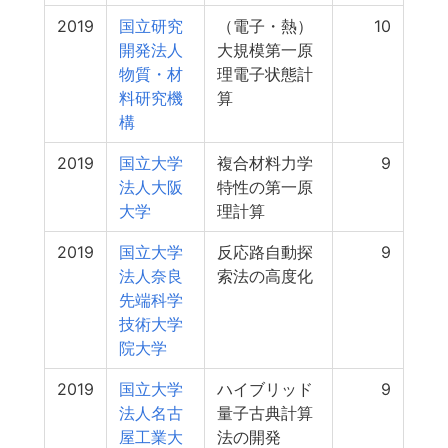
2019
国立研究
（電子・熱）
10
開発法人
大規模第一原
物質・材
理電子状態計
料研究機
算
構
2019
国立大学
複合材料力学
9
法人大阪
特性の第一原
大学
理計算
2019
国立大学
反応路自動探
9
法人奈良
索法の高度化
先端科学
技術大学
院大学
2019
国立大学
ハイブリッド
9
法人名古
量子古典計算
屋工業大
法の開発