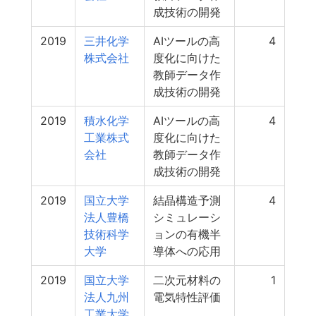
成技術の開発
2019
三井化学
AIツールの高
4
株式会社
度化に向けた
教師データ作
成技術の開発
2019
積水化学
AIツールの高
4
工業株式
度化に向けた
会社
教師データ作
成技術の開発
2019
国立大学
結晶構造予測
4
法人豊橋
シミュレーシ
技術科学
ョンの有機半
大学
導体への応用
2019
国立大学
二次元材料の
1
法人九州
電気特性評価
工業大学