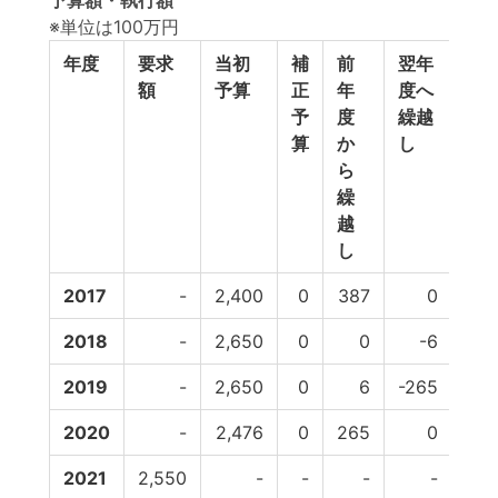
予算額・執行額
※単位は100万円
年度
要求
当初
補
前
翌年
予
額
予算
正
年
度へ
費
予
度
繰越
算
か
し
ら
繰
越
し
2017
-
2,400
0
387
0
-17
2018
-
2,650
0
0
-6
-4
2019
-
2,650
0
6
-265
-17
2020
-
2,476
0
265
0
2021
2,550
-
-
-
-