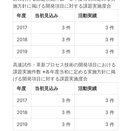
施方針に掲げる開発項目に対する課題実施度合
年度
当初見込み
活動実績
2017
3
件
3
件
2018
3
件
3
件
2019
3
件
3
件
高速試作・革新プロセス技術の開発項目における
課題実施件数 ※各年度当初に定める実施方針に掲
げる開発項目に対する課題実施度合
年度
当初見込み
活動実績
2017
3
件
3
件
2018
3
件
3
件
2019
3
件
3
件