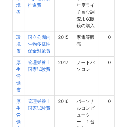
境
推進費
年度ライ
省
チョウ調
査用双眼
鏡の購入
環
国立公園内
2015
家電等販
0
境
生物多様性
売
省
保全対策費
厚
管理栄養士
2017
ノートパ
0
生
国家試験費
ソコン
労
働
省
厚
管理栄養士
2016
パーソナ
0
生
国家試験費
ルコンピ
労
ュータ
働
ー １台