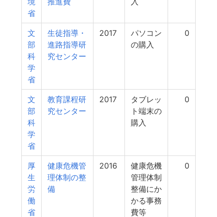
境
推進費
入
省
文
生徒指導・
2017
パソコン
0
部
進路指導研
の購入
科
究センター
学
省
文
教育課程研
2017
タブレッ
0
部
究センター
ト端末の
科
購入
学
省
厚
健康危機管
2016
健康危機
0
生
理体制の整
管理体制
労
備
整備にか
働
かる事務
省
費等