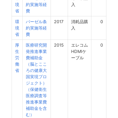
境
約実施等経
入
省
費
環
バーゼル条
2017
消耗品購
0
境
約実施等経
入
省
費
厚
医療研究開
2015
エレコム
0
生
発推進事業
HDMIケ
労
費補助金
ーブル
働
（脳とここ
省
ろの健康大
国実現プロ
ジェクト）
（保健衛生
医療調査等
推進事業費
補助金を含
む）