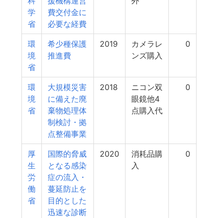
科
援機構運営
外
学
費交付金に
省
必要な経費
環
希少種保護
2019
カメラレ
0
境
推進費
ンズ購入
省
環
大規模災害
2018
ニコン双
0
境
に備えた廃
眼鏡他4
省
棄物処理体
点購入代
制検討・拠
点整備事業
厚
国際的脅威
2020
消耗品購
0
生
となる感染
入
労
症の流入・
働
蔓延防止を
省
目的とした
迅速な診断