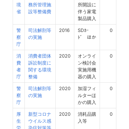
境
務所管理施
所開設に
省
設等整備費
伴う家電
製品購入
警
司法解剖等
2016
SDｶｰ
0
察
の実施
ﾄﾞ ほか
庁
消
消費者団体
2020
オンライ
0
費
訴訟制度に
ン検討会
者
関する環境
実施用機
庁
整備
器の購入
警
司法解剖等
2020
加湿フィ
0
察
の実施
ルターほ
庁
かの購入
厚
新型コロナ
2020
消耗品購
0
生
ウイルス感
入等
労
染症対策等