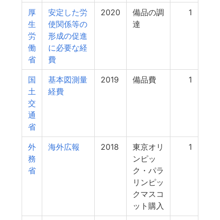
厚
安定した労
2020
備品の調
1
生
使関係等の
達
労
形成の促進
働
に必要な経
省
費
国
基本図測量
2019
備品費
1
土
経費
交
通
省
外
海外広報
2018
東京オリ
1
務
ンピッ
省
ク・パラ
リンピッ
クマスコ
ット購入