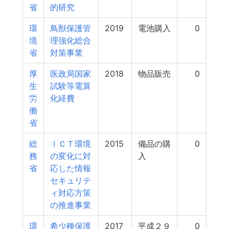
省
的研究
環
鳥獣保護管
2019
電池購入
0
境
理強化総合
省
対策事業
厚
医政局国家
2018
物品販売
0
生
試験等電算
労
化経費
働
省
総
ＩＣＴ環境
2015
備品の購
0
務
の変化に対
入
省
応した情報
セキュリテ
ィ対応方策
の推進事業
環
希少種保護
2017
平成２９
0