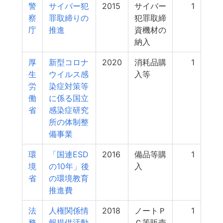
警
サイバー犯
2015
サイバー
1
察
罪取締りの
犯罪取締
庁
推進
資機材の
納入
厚
新型コロナ
2020
消耗品購
1
生
ウイルス感
入等
労
染症対策等
働
に係る国立
省
感染症研究
所の体制整
備事業
環
「国連ESD
2016
備品等購
1
境
の10年」後
入
省
の環境教育
推進費
法
人権関係情
2018
ノートＰ
1
務
報提供活動
Ｃ等販売