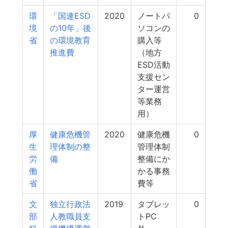
環
「国連ESD
2020
ノートパ
0
境
の10年」後
ソコンの
省
の環境教育
購入等
推進費
（地方
ESD活動
支援セン
ター運営
等業務
用）
厚
健康危機管
2020
健康危機
0
生
理体制の整
管理体制
労
備
整備にか
働
かる事務
省
費等
文
独立行政法
2019
タブレッ
0
部
人教職員支
トPC