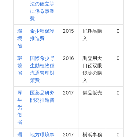
法の確立等
に係る事業
費
環
希少種保護
2015
消耗品購
0
境
推進費
入
省
環
国際希少野
2016
調査用大
0
境
生動植物種
口径双眼
省
流通管理対
鏡等の購
策費
入
厚
医薬品研究
2017
備品販売
0
生
開発推進費
労
働
省
環
地方環境事
2017
横浜事務
0