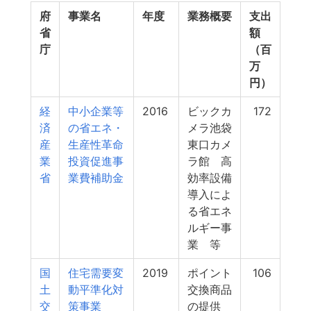
府
事業名
年度
業務概要
支出
省
額
庁
（百
万
円）
経
中小企業等
2016
ビックカ
172
済
の省エネ・
メラ池袋
産
生産性革命
東口カメ
業
投資促進事
ラ館 高
省
業費補助金
効率設備
導入によ
る省エネ
ルギー事
業 等
国
住宅需要変
2019
ポイント
106
土
動平準化対
交換商品
交
策事業
の提供