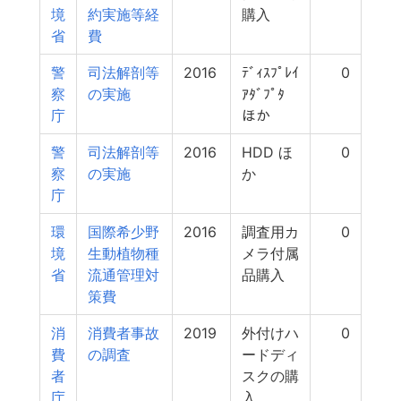
境
約実施等経
購入
省
費
警
司法解剖等
2016
ﾃﾞｨｽﾌﾟﾚｲ
0
察
の実施
ｱﾀﾞﾌﾟﾀ
庁
ほか
警
司法解剖等
2016
HDD ほ
0
察
の実施
か
庁
環
国際希少野
2016
調査用カ
0
境
生動植物種
メラ付属
省
流通管理対
品購入
策費
消
消費者事故
2019
外付けハ
0
費
の調査
ードディ
者
スクの購
庁
入