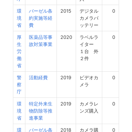
環
バーゼル条
2015
デジタル
0
境
約実施等経
カメラバ
省
費
ッテリー
厚
医薬品等事
2020
ラベルラ
0
生
故対策事業
イター
労
１台 外
働
２件
省
警
活動経費
2019
ビデオカ
0
察
メラ
庁
環
特定外来生
2019
カメラレ
0
境
物防除等推
ンズ購入
省
進事業
環
バーゼル条
2018
カメラ購
0