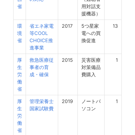
省
用対話支
援機器）
環
省エネ家電
2017
5つ星家
13
境
等COOL
電への買
省
CHOICE推
換促進
進事業
厚
救急医療従
2015
災害医療
1
生
事者の育
対策備品
労
成・確保
費購入
働
省
厚
管理栄養士
2019
ノートパ
1
生
国家試験費
ソコン
労
働
省