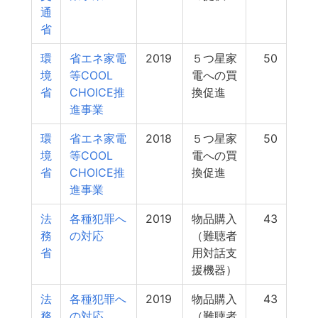
通
省
環
省エネ家電
2019
５つ星家
50
境
等COOL
電への買
省
CHOICE推
換促進
進事業
環
省エネ家電
2018
５つ星家
50
境
等COOL
電への買
省
CHOICE推
換促進
進事業
法
各種犯罪へ
2019
物品購入
43
務
の対応
（難聴者
省
用対話支
援機器）
法
各種犯罪へ
2019
物品購入
43
務
の対応
（難聴者