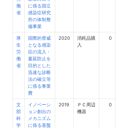
働
に係る国立
省
感染症研究
所の体制整
備事業
厚
国際的脅威
2020
消耗品購
0
生
となる感染
入
労
症の流入・
働
蔓延防止を
省
目的とした
迅速な診断
法の確立等
に係る事業
費
文
イノベーシ
2019
ＰＣ周辺
0
部
ョン創出の
機器
科
メカニズム
学
に係る基盤