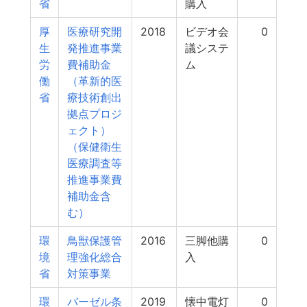
省
購入
厚
医療研究開
2018
ビデオ会
0
生
発推進事業
議システ
労
費補助金
ム
働
（革新的医
省
療技術創出
拠点プロジ
ェクト）
（保健衛生
医療調査等
推進事業費
補助金含
む）
環
鳥獣保護管
2016
三脚他購
0
境
理強化総合
入
省
対策事業
環
バーゼル条
2019
懐中電灯
0