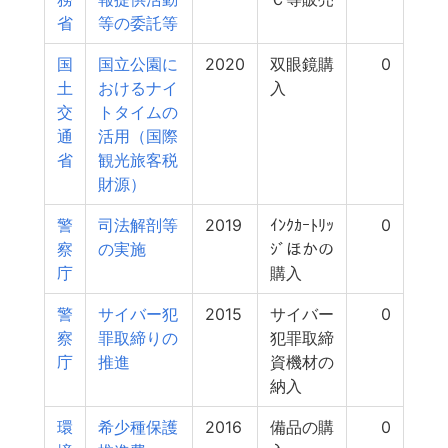
省
等の委託等
国
国立公園に
2020
双眼鏡購
0
土
おけるナイ
入
交
トタイムの
通
活用（国際
省
観光旅客税
財源）
警
司法解剖等
2019
ｲﾝｸｶｰﾄﾘｯ
0
察
の実施
ｼﾞほかの
庁
購入
警
サイバー犯
2015
サイバー
0
察
罪取締りの
犯罪取締
庁
推進
資機材の
納入
環
希少種保護
2016
備品の購
0