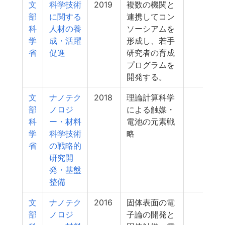
文
科学技術
2019
複数の機関と
23
部
に関する
連携してコン
科
人材の養
ソーシアムを
学
成・活躍
形成し、若手
省
促進
研究者の育成
プログラムを
開発する。
文
ナノテク
2018
理論計算科学
22
部
ノロジ
による触媒・
科
ー・材料
電池の元素戦
学
科学技術
略
省
の戦略的
研究開
発・基盤
整備
文
ナノテク
2016
固体表面の電
21
部
ノロジ
子論の開発と