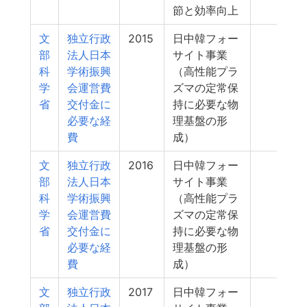
節と効率向上
文
独立行政
2015
日中韓フォー
9
部
法人日本
サイト事業
科
学術振興
（高性能プラ
学
会運営費
ズマの定常保
省
交付金に
持に必要な物
必要な経
理基盤の形
費
成）
文
独立行政
2016
日中韓フォー
8
部
法人日本
サイト事業
科
学術振興
（高性能プラ
学
会運営費
ズマの定常保
省
交付金に
持に必要な物
必要な経
理基盤の形
費
成）
文
独立行政
2017
日中韓フォー
5