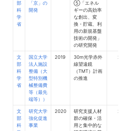
部
「京」の
⑤「エネル
科
開発
ギーの高効率
学
な創出、変
省
換・貯蔵、利
用の新規基盤
技術の開発」
の研究開発
文
国立大学
2019
30m光学赤外
235
部
法人施設
線望遠鏡
科
整備（大
（TMT）計画
学
型特別機
の推進
省
械整備費
等（最先
端等））
文
研究大学
2020
研究支援人材
233
部
強化促進
群の確保・活
科
事業
用と集中的な