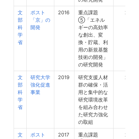
文
ポスト
2016
重点課題
250
部
「京」の
⑤「エネル
科
開発
ギーの高効率
学
な創出、変
省
換・貯蔵、利
用の新規基盤
技術の開発」
の研究開発
文
研究大学
2019
研究支援人材
240
部
強化促進
群の確保・活
科
事業
用と集中的な
学
研究環境改革
省
を組み合わせ
た研究力強化
の取組
文
ポスト
2017
重点課題
240