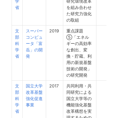
学
研究環境改革
省
を組み合わせ
た研究力強化
の取組
文
スーパー
2019
重点課題
221
部
コンピュ
⑤「エネル
科
ータ「富
ギーの高効率
学
岳」の開
な創出、変
省
発
換・貯蔵、利
用の新規基盤
技術の開発」
の研究開発
文
国立大学
2017
共同利用・共
80
部
改革基盤
同研究による
科
強化促進
国立大学等の
学
事業
機能強化基盤
省
改革構想を実
現するための