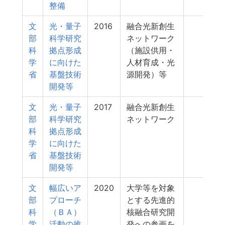
整備
文
光・量子
2016
融合光新創生
44
部
科学研究
ネットワーク
科
拠点形成
（施設供用・
学
に向けた
人材育成・光
省
基盤技術
源開発）等
開発等
文
光・量子
2017
融合光新創生
36
部
科学研究
ネットワーク
科
拠点形成
学
に向けた
省
基盤技術
開発等
文
幅広いア
2020
大学等を対象
30
部
プローチ
とする先進的
科
（ＢＡ）
核融合研究開
学
活動の推
発への参画を