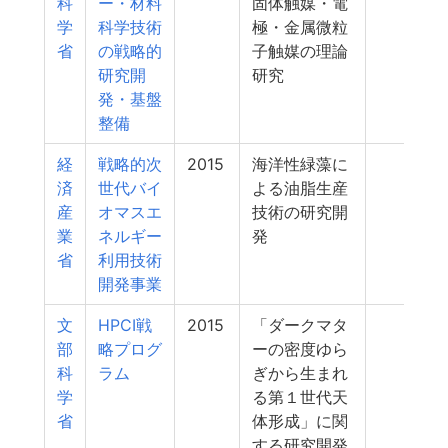
科
ー・材料
固体触媒・電
学
科学技術
極・金属微粒
省
の戦略的
子触媒の理論
研究開
研究
発・基盤
整備
経
戦略的次
2015
海洋性緑藻に
20
済
世代バイ
よる油脂生産
産
オマスエ
技術の研究開
業
ネルギー
発
省
利用技術
開発事業
文
HPCI戦
2015
「ダークマタ
20
部
略プログ
ーの密度ゆら
科
ラム
ぎから生まれ
学
る第１世代天
省
体形成」に関
する研究開発