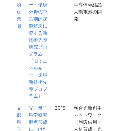
済
ー・環境
半導体単結晶
産
分野の中
太陽電池の開
業
長期的課
発
省
題解決に
資する新
技術先導
研究プロ
グラム
（旧：エ
ネルギ
ー・環境
新技術先
導プログ
ラム）
文
光・量子
2015
融合光新創生
47
部
科学研究
ネットワーク
科
拠点形成
（施設供用・
学
に向けた
人材育成・光