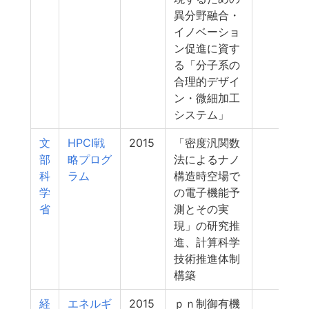
異分野融合・
イノベーショ
ン促進に資す
る「分子系の
合理的デザイ
ン・微細加工
システム」
文
HPCI戦
2015
「密度汎関数
66
部
略プログ
法によるナノ
科
ラム
構造時空場で
学
の電子機能予
省
測とその実
現」の研究推
進、計算科学
技術推進体制
構築
経
エネルギ
2015
ｐｎ制御有機
52