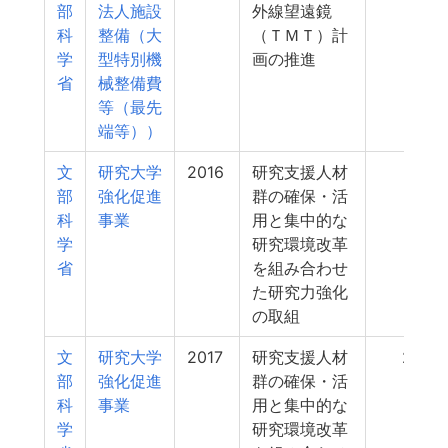
部
法人施設
外線望遠鏡
科
整備（大
（ＴＭＴ）計
学
型特別機
画の推進
省
械整備費
等（最先
端等））
文
研究大学
2016
研究支援人材
291
部
強化促進
群の確保・活
科
事業
用と集中的な
学
研究環境改革
省
を組み合わせ
た研究力強化
の取組
文
研究大学
2017
研究支援人材
290
部
強化促進
群の確保・活
科
事業
用と集中的な
学
研究環境改革