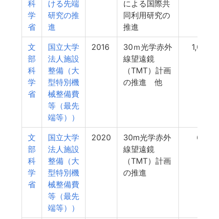
科
ける先端
による国際共
学
研究の推
同利用研究の
省
進
推進
文
国立大学
2016
30ｍ光学赤外
1,033
部
法人施設
線望遠鏡
科
整備（大
（TMT）計画
学
型特別機
の推進 他
省
械整備費
等（最先
端等））
文
国立大学
2020
30m光学赤外
650
部
法人施設
線望遠鏡
科
整備（大
（TMT）計画
学
型特別機
の推進
省
械整備費
等（最先
端等））