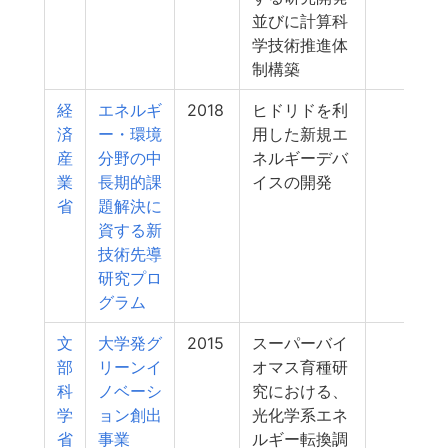
並びに計算科
学技術推進体
制構築
経
エネルギ
2018
ヒドリドを利
13
済
ー・環境
用した新規エ
産
分野の中
ネルギーデバ
業
長期的課
イスの開発
省
題解決に
資する新
技術先導
研究プロ
グラム
文
大学発グ
2015
スーパーバイ
12
部
リーンイ
オマス育種研
科
ノベーシ
究における、
学
ョン創出
光化学系エネ
省
事業
ルギー転換調