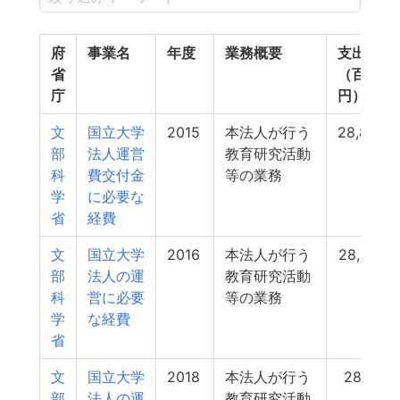
府
事業名
年度
業務概要
支出額
省
（百万
庁
円）
文
国立大学
2015
本法人が行う
28,809
部
法人運営
教育研究活動
科
費交付金
等の業務
学
に必要な
省
経費
文
国立大学
2016
本法人が行う
28,657
部
法人の運
教育研究活動
科
営に必要
等の業務
学
な経費
省
文
国立大学
2018
本法人が行う
28,181
部
法人の運
教育研究活動