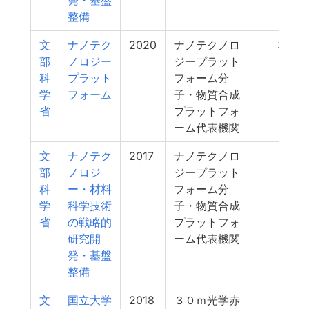
発・基盤
整備
文
ナノテク
2020
ナノテクノロ
330
部
ノロジー
ジープラット
科
プラット
フォーム分
学
フォーム
子・物質合成
省
プラットフォ
ーム代表機関
文
ナノテク
2017
ナノテクノロ
327
部
ノロジ
ジープラット
科
ー・材料
フォーム分
学
科学技術
子・物質合成
省
の戦略的
プラットフォ
研究開
ーム代表機関
発・基盤
整備
文
国立大学
2018
３０ｍ光学赤
310