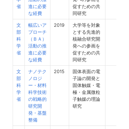
省
進に必要
促すための共
な経費
同研究
文
幅広いア
2019
大学等を対象
30
部
プローチ
とする先進的
科
（ＢＡ）
核融合研究開
学
活動の推
発への参画を
省
進に必要
促すための共
な経費
同研究
文
ナノテク
2015
固体表面の電
24
部
ノロジ
子論の開発と
科
ー・材料
固体触媒・電
学
科学技術
極・金属微粒
省
の戦略的
子触媒の理論
研究開
研究
発・基盤
整備