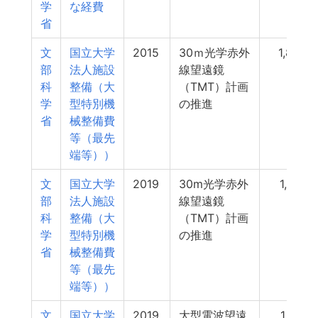
学
な経費
省
文
国立大学
2015
30ｍ光学赤外
1,882
部
法人施設
線望遠鏡
科
整備（大
（TMT）計画
学
型特別機
の推進
省
械整備費
等（最先
端等））
文
国立大学
2019
30m光学赤外
1,746
部
法人施設
線望遠鏡
科
整備（大
（TMT）計画
学
型特別機
の推進
省
械整備費
等（最先
端等））
文
国立大学
2019
大型電波望遠
1,412