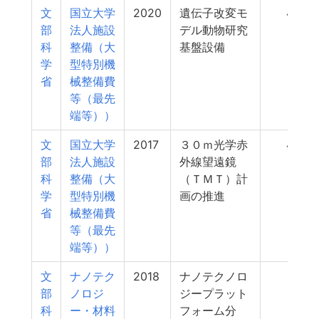
文
国立大学
2020
遺伝子改変モ
480
部
法人施設
デル動物研究
科
整備（大
基盤設備
学
型特別機
省
械整備費
等（最先
端等））
文
国立大学
2017
３０ｍ光学赤
462
部
法人施設
外線望遠鏡
科
整備（大
（ＴＭＴ）計
学
型特別機
画の推進
省
械整備費
等（最先
端等））
文
ナノテク
2018
ナノテクノロ
451
部
ノロジ
ジープラット
科
ー・材料
フォーム分