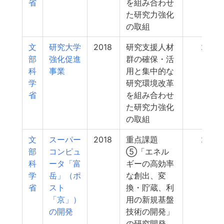
省
を組み合わせ
た研究力強化
の取組
文
研究大学
2018
研究支援人材
283
部
強化促進
群の確保・活
科
事業
用と集中的な
学
研究環境改革
省
を組み合わせ
た研究力強化
の取組
文
スーパー
2018
重点課題
250
部
コンピュ
⑤「エネル
科
ータ「富
ギーの高効率
学
岳」（ポ
な創出、変
省
スト
換・貯蔵、利
「京」）
用の新規基盤
の開発
技術の開発」
の研究開発