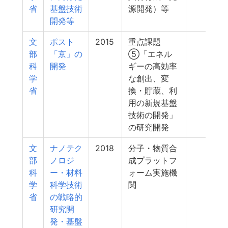
省
基盤技術
源開発）等
開発等
文
ポスト
2015
重点課題
47
部
「京」の
⑤「エネル
科
開発
ギーの高効率
学
な創出、変
省
換・貯蔵、利
用の新規基盤
技術の開発」
の研究開発
文
ナノテク
2018
分子・物質合
46
部
ノロジ
成プラットフ
科
ー・材料
ォーム実施機
学
科学技術
関
省
の戦略的
研究開
発・基盤