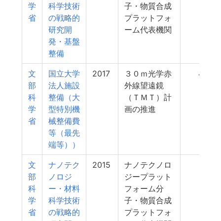
学
科学技術
子・物質合成
省
の戦略的
プラットフォ
研究開
ーム代表機関
発・基盤
整備
文
国立大学
2017
３０ｍ光学赤
400
部
法人施設
外線望遠鏡
科
整備（大
（ＴＭＴ）計
学
型特別機
画の推進
省
械整備費
等（最先
端等））
文
ナノテク
2015
ナノテクノロ
357
部
ノロジ
ジープラット
科
ー・材料
フォーム分
学
科学技術
子・物質合成
省
の戦略的
プラットフォ