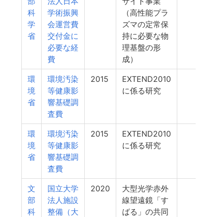
部
法人日本
サイト事業
科
学術振興
（高性能プラ
学
会運営費
ズマの定常保
省
交付金に
持に必要な物
必要な経
理基盤の形
費
成）
環
環境汚染
2015
EXTEND2010
4
境
等健康影
に係る研究
省
響基礎調
査費
環
環境汚染
2015
EXTEND2010
3
境
等健康影
に係る研究
省
響基礎調
査費
文
国立大学
2020
大型光学赤外
1
部
法人施設
線望遠鏡「す
科
整備（大
ばる」の共同