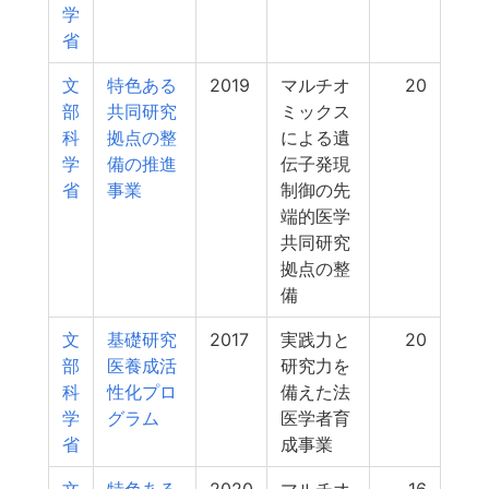
学
省
文
特色ある
2019
マルチオ
20
部
共同研究
ミックス
科
拠点の整
による遺
学
備の推進
伝子発現
省
事業
制御の先
端的医学
共同研究
拠点の整
備
文
基礎研究
2017
実践力と
20
部
医養成活
研究力を
科
性化プロ
備えた法
学
グラム
医学者育
省
成事業