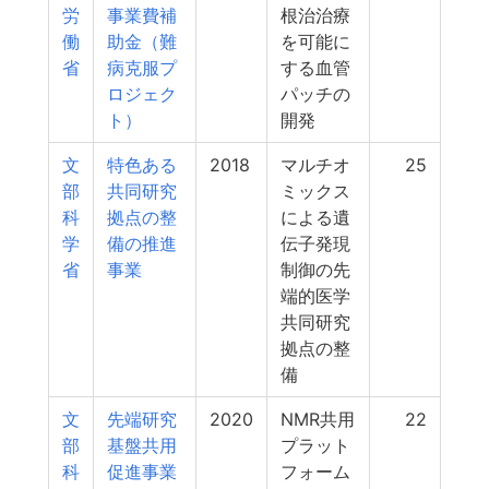
労
事業費補
根治治療
働
助金（難
を可能に
省
病克服プ
する血管
ロジェク
パッチの
ト）
開発
文
特色ある
2018
マルチオ
25
部
共同研究
ミックス
科
拠点の整
による遺
学
備の推進
伝子発現
省
事業
制御の先
端的医学
共同研究
拠点の整
備
文
先端研究
2020
NMR共用
22
部
基盤共用
プラット
科
促進事業
フォーム