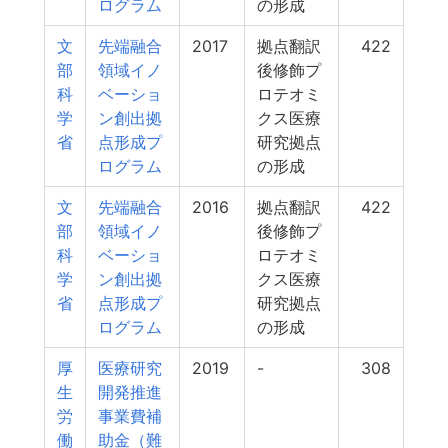
ログラム
の形成
文
先端融合
2017
拠点翻訳
422
部
領域イノ
後修飾プ
科
ベーショ
ロテオミ
学
ン創出拠
クス医療
省
点形成プ
研究拠点
ログラム
の形成
文
先端融合
2016
拠点翻訳
422
部
領域イノ
後修飾プ
科
ベーショ
ロテオミ
学
ン創出拠
クス医療
省
点形成プ
研究拠点
ログラム
の形成
厚
医療研究
2019
-
308
生
開発推進
労
事業費補
働
助金（難