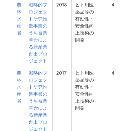
農
戦略的プ
2018
ヒト用医
4
林
ロジェク
薬品等の
水
ト研究推
有効性・
産
進事業の
安全性向
省
うち蚕業
上技術の
革命によ
開発
る新産業
創出プロ
ジェクト
農
戦略的プ
2017
ヒト用医
4
林
ロジェク
薬品等の
水
ト研究推
有効性・
産
進事業の
安全性向
省
うち蚕業
上技術の
革命によ
開発
る新産業
創出プロ
ジェクト