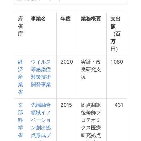
府
事業名
年度
業務概要
支出
省
額
庁
（百
万
円）
経
ウイルス
2020
実証・改
1,080
済
等感染症
良研究支
産
対策技術
援
業
開発事業
省
文
先端融合
2015
拠点翻訳
431
部
領域イノ
後修飾プ
科
ベーショ
ロテオミ
学
ン創出拠
クス医療
省
点形成プ
研究拠点