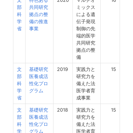
文
特色ある
2020
マルチオ
16
部
共同研究
ミックス
科
拠点の整
による遺
学
備の推進
伝子発現
省
事業
制御の先
端的医学
共同研究
拠点の整
備
文
基礎研究
2019
実践力と
15
部
医養成活
研究力を
科
性化プロ
備えた法
学
グラム
医学者育
省
成事業
文
基礎研究
2018
実践力と
15
部
医養成活
研究力を
科
性化プロ
備えた法
学
グラム
医学者育