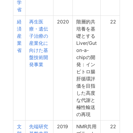
学
省
経
再生医
2020
階層的共
22
済
療・遺伝
培養を基
産
子治療の
礎とする
業
産業化に
Liver/Gut
省
向けた基
on-a-
盤技術開
chipの開
発事業
発：イン
ビトロ腸
肝循環評
価を目指
した高度
な代謝と
極性輸送
の再現
文
先端研究
2019
NMR共用
22