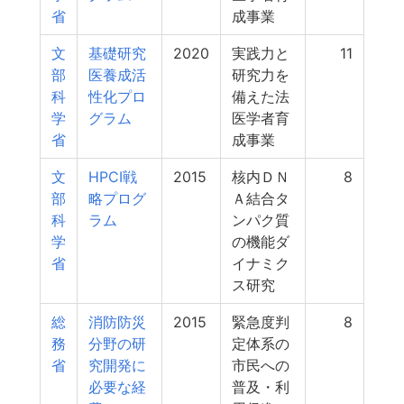
省
成事業
文
基礎研究
2020
実践力と
11
部
医養成活
研究力を
科
性化プロ
備えた法
学
グラム
医学者育
省
成事業
文
HPCI戦
2015
核内ＤＮ
8
部
略プログ
Ａ結合タ
科
ラム
ンパク質
学
の機能ダ
省
イナミク
ス研究
総
消防防災
2015
緊急度判
8
務
分野の研
定体系の
省
究開発に
市民への
必要な経
普及・利