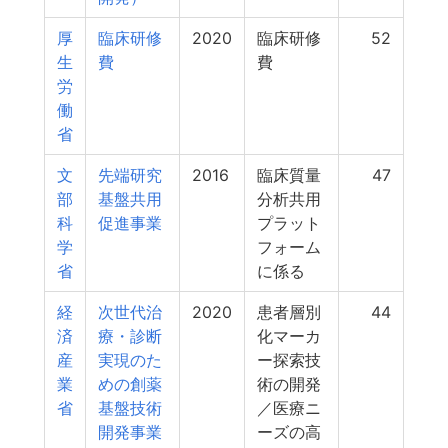
厚
臨床研修
2020
臨床研修
52
生
費
費
労
働
省
文
先端研究
2016
臨床質量
47
部
基盤共用
分析共用
科
促進事業
プラット
学
フォーム
省
に係る
経
次世代治
2020
患者層別
44
済
療・診断
化マーカ
産
実現のた
ー探索技
業
めの創薬
術の開発
省
基盤技術
／医療ニ
開発事業
ーズの高