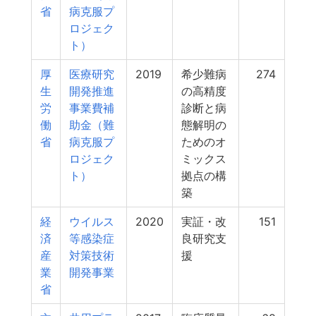
省
病克服プ
ロジェク
ト）
厚
医療研究
2019
希少難病
274
生
開発推進
の高精度
労
事業費補
診断と病
働
助金（難
態解明の
省
病克服プ
ためのオ
ロジェク
ミックス
ト）
拠点の構
築
経
ウイルス
2020
実証・改
151
済
等感染症
良研究支
産
対策技術
援
業
開発事業
省