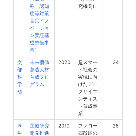
称：認知
究機関)
症等対策
官民イノ
ベーショ
ン実証基
盤整備事
業）
文
未来価値
2020
超スマー
34
部
創造人材
ト社会の
科
育成プロ
実現に向
学
グラム
けたデー
省
タサイエ
ンティス
ト育成事
業
厚
医療研究
2019
ファロー
26
生
開発推進
四徴症の