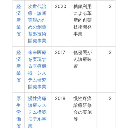
経
次世代治
2020
糖鎖利用
2
済
療・診断
による革
産
実現のた
新的創薬
業
めの創薬
技術開発
省
基盤技術
事業
開発事業
経
未来医療
2017
低侵襲が
2
済
を実現す
ん診療装
産
る医療機
置
業
器・シス
省
テム研究
開発事業
厚
慢性疼痛
2018
慢性疼痛
2
生
診療シス
診療研修
労
テム構築
会の実施
働
モデル事
等
省
業