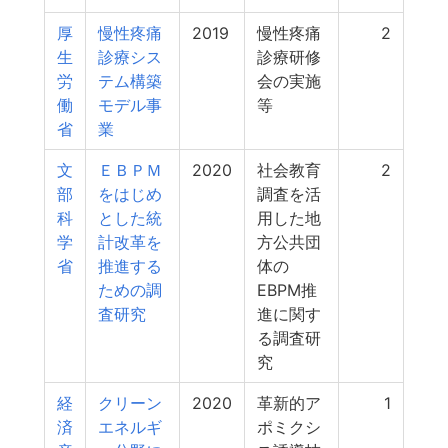
厚
慢性疼痛
2019
慢性疼痛
2
生
診療シス
診療研修
労
テム構築
会の実施
働
モデル事
等
省
業
文
ＥＢＰＭ
2020
社会教育
2
部
をはじめ
調査を活
科
とした統
用した地
学
計改革を
方公共団
省
推進する
体の
ための調
EBPM推
査研究
進に関す
る調査研
究
経
クリーン
2020
革新的ア
1
済
エネルギ
ポミクシ