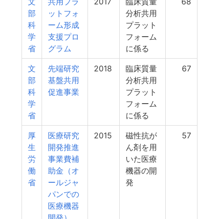
文
共用プラ
2017
臨床質量
68
部
ットフォ
分析共用
科
ーム形成
プラット
学
支援プロ
フォーム
省
グラム
に係る
文
先端研究
2018
臨床質量
67
部
基盤共用
分析共用
科
促進事業
プラット
学
フォーム
省
に係る
厚
医療研究
2015
磁性抗が
57
生
開発推進
ん剤を用
労
事業費補
いた医療
働
助金（オ
機器の開
省
ールジャ
発
パンでの
医療機器
開発）