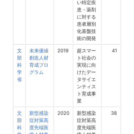
い特定疾
患・薬剤
に対する
患者層別
化基盤技
術の開発
文
未来価値
2019
超スマー
41
部
創造人材
ト社会の
科
育成プロ
実現に向
学
グラム
けたデー
省
タサイエ
ンティス
ト育成事
業
文
新型感染
2020
新型感染
38
部
症対策高
症対策高
科
度先端医
度先端医