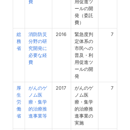
費
用促進ツ
ールの開
発（委託
費）
総
消防防災
2016
緊急度判
7
務
分野の研
定体系の
省
究開発に
市民への
必要な経
普及・利
費
用促進ツ
ールの開
発
厚
がんのゲ
2017
がんのゲ
7
生
ノム医
ノム医
労
療・集学
療・集学
働
的治療推
的治療推
省
進事業等
進事業の
実施