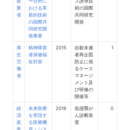
産
ー分野に
ス誘導技
業
おける革
術の国際
省
新的技術
共同研究
の国際共
開発
同研究開
発事業
厚
精神障害
2015
自殺未遂
1
生
者保健福
者再企図
労
祉対策
防止に係
働
るケース
省
マネージ
メント及
び研修の
開催等
経
未来医療
2016
低侵襲が
0
済
を実現す
ん診断装
産
る医療機
置
業
器・シス