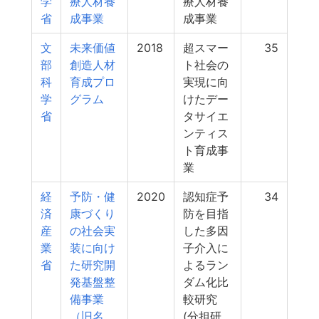
学
療人材養
療人材養
省
成事業
成事業
文
未来価値
2018
超スマー
35
部
創造人材
ト社会の
科
育成プロ
実現に向
学
グラム
けたデー
省
タサイエ
ンティス
ト育成事
業
経
予防・健
2020
認知症予
34
済
康づくり
防を目指
産
の社会実
した多因
業
装に向け
子介入に
省
た研究開
よるラン
発基盤整
ダム化比
備事業
較研究
（旧名
(分担研