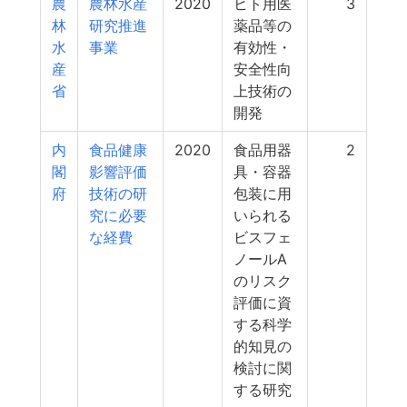
農
農林水産
2020
ヒト用医
3
林
研究推進
薬品等の
水
事業
有効性・
産
安全性向
省
上技術の
開発
内
食品健康
2020
食品用器
2
閣
影響評価
具・容器
府
技術の研
包装に用
究に必要
いられる
な経費
ビスフェ
ノールA
のリスク
評価に資
する科学
的知見の
検討に関
する研究