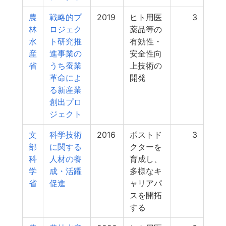
農
戦略的プ
2019
ヒト用医
3
林
ロジェク
薬品等の
水
ト研究推
有効性・
産
進事業の
安全性向
省
うち蚕業
上技術の
革命によ
開発
る新産業
創出プロ
ジェクト
文
科学技術
2016
ポストド
3
部
に関する
クターを
科
人材の養
育成し、
学
成・活躍
多様なキ
省
促進
ャリアパ
スを開拓
する