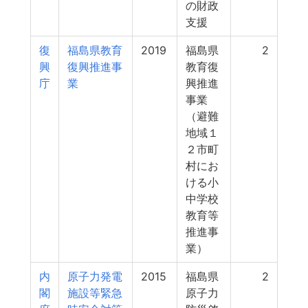
の財政
支援
復
福島県教育
2019
福島県
2
興
復興推進事
教育復
庁
業
興推進
事業
（避難
地域１
２市町
村にお
ける小
中学校
教育等
推進事
業）
内
原子力発電
2015
福島県
2
閣
施設等緊急
原子力