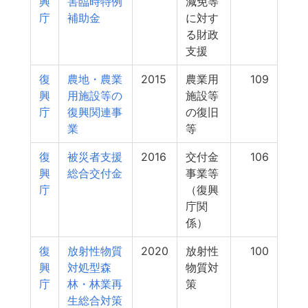
興
害臨時特例
減免等
庁
補助金
に対す
る財政
支援
復
農地・農業
2015
農業用
109
興
用施設等の
施設等
庁
復興関連事
の復旧
業
等
復
被災者支援
2016
交付金
106
興
総合交付金
事業等
庁
（復興
庁関
係）
復
放射性物質
2020
放射性
100
興
対処型森
物質対
庁
林・林業再
策
生総合対策