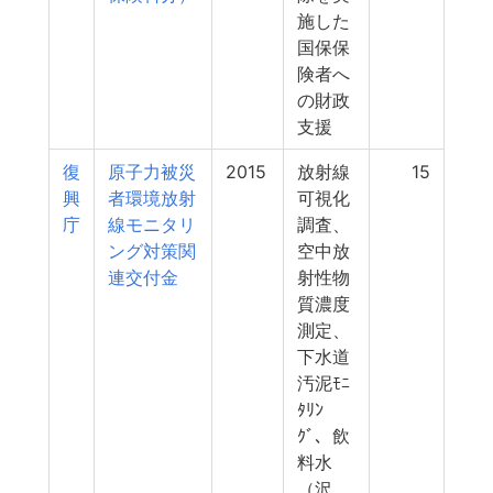
施した
国保保
険者へ
の財政
支援
復
原子力被災
2015
放射線
15
興
者環境放射
可視化
庁
線モニタリ
調査、
ング対策関
空中放
連交付金
射性物
質濃度
測定、
下水道
汚泥ﾓﾆ
ﾀﾘﾝ
ｸﾞ、飲
料水
（沢