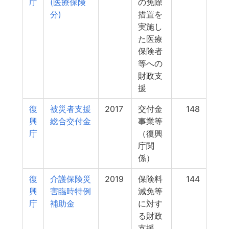
庁
(医療保険
の免除
分)
措置を
実施し
た医療
保険者
等への
財政支
援
復
被災者支援
2017
交付金
148
興
総合交付金
事業等
庁
（復興
庁関
係）
復
介護保険災
2019
保険料
144
興
害臨時特例
減免等
庁
補助金
に対す
る財政
支援