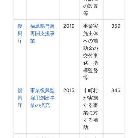
の設置
等
復
福島県営農
2019
事業実
359
興
再開支援事
施主体
庁
業
への補
助金の
交付事
務、指
導監督
等
復
事業復興型
2015
市町村
346
興
雇用創出事
が実施
庁
業の拡充
する事
業に対
する補
助