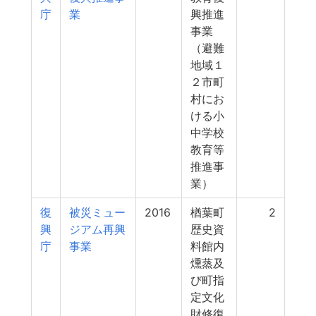
庁
業
興推進
事業
（避難
地域１
２市町
村にお
ける小
中学校
教育等
推進事
業）
復
被災ミュー
2016
楢葉町
2
興
ジアム再興
歴史資
庁
事業
料館内
燻蒸及
び町指
定文化
財修復