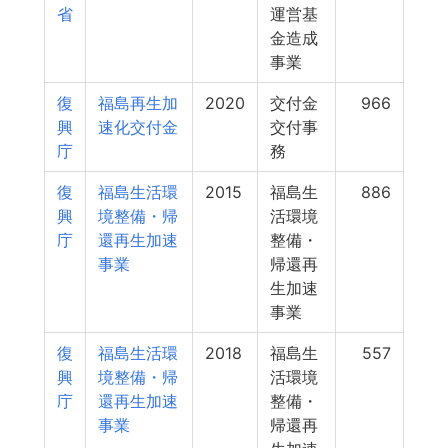
省
運営基
金造成
事業
復
福島再生加
2020
交付金
966
興
速化交付金
交付事
庁
務
復
福島生活環
2015
福島生
886
興
境整備・帰
活環境
庁
還再生加速
整備・
事業
帰還再
生加速
事業
復
福島生活環
2018
福島生
557
興
境整備・帰
活環境
庁
還再生加速
整備・
事業
帰還再