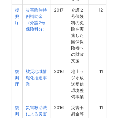
復
災害臨時特
2017
介護２
12
興
例補助金
号保険
庁
（介護2号
料の免
保険料分）
除を実
施した
国保保
険者へ
の財政
支援
復
被災地域情
2016
地上ラ
11
興
報化推進事
ジオ放
庁
業
送受信
環境整
備事業
復
災害救助法
2016
災害弔
11
興
による災害
慰金等