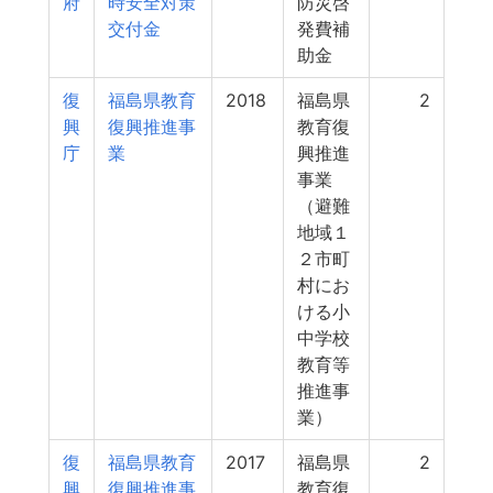
府
時安全対策
防災啓
交付金
発費補
助金
復
福島県教育
2018
福島県
2
興
復興推進事
教育復
庁
業
興推進
事業
（避難
地域１
２市町
村にお
ける小
中学校
教育等
推進事
業）
復
福島県教育
2017
福島県
2
興
復興推進事
教育復