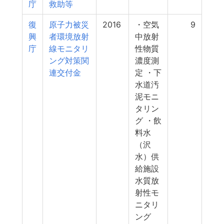
庁
救助等
復
原子力被災
2016
・空気
9
興
者環境放射
中放射
庁
線モニタリ
性物質
ング対策関
濃度測
連交付金
定 ・下
水道汚
泥モニ
タリン
グ ・飲
料水
（沢
水）供
給施設
水質放
射性モ
ニタリ
ング