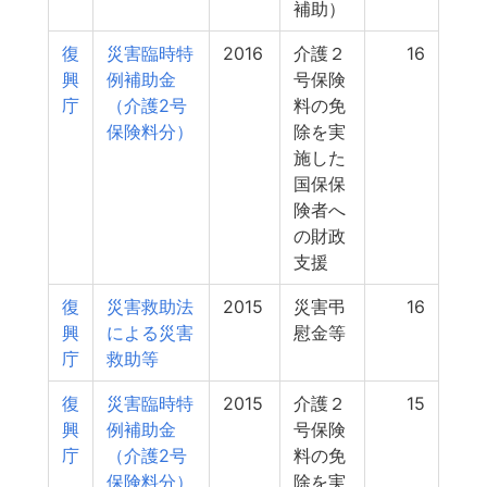
補助）
復
災害臨時特
2016
介護２
16
興
例補助金
号保険
庁
（介護2号
料の免
保険料分）
除を実
施した
国保保
険者へ
の財政
支援
復
災害救助法
2015
災害弔
16
興
による災害
慰金等
庁
救助等
復
災害臨時特
2015
介護２
15
興
例補助金
号保険
庁
（介護2号
料の免
保険料分）
除を実