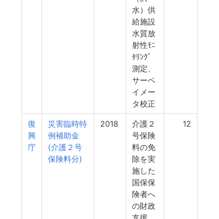
水）供
給施設
水質放
射性ﾓﾆ
ﾀﾘﾝｸﾞ
測定、
サーベ
イメー
タ校正
復
災害臨時特
2018
介護２
12
興
例補助金
号保険
庁
(介護２号
料の免
保険料分)
除を実
施した
国保保
険者へ
の財政
支援