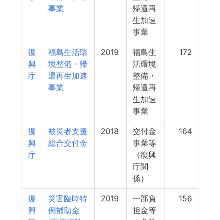
事業
帰還再
生加速
事業
復
福島生活環
2019
福島生
172
興
境整備・帰
活環境
庁
還再生加速
整備・
事業
帰還再
生加速
事業
復
被災者支援
2018
交付金
164
興
総合交付金
事業等
庁
（復興
庁関
係）
復
災害臨時特
2019
一部負
156
興
例補助金
担金等