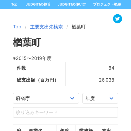
Top
JUDGIT!の趣旨
JUDGIT!の使い方
プロジェクト概要
Top
主要支出先検索
楢葉町
楢葉町
※2015〜2019年度
件数
84
総支出額（百万円）
26,038
府
事業名
年度
業務概
支出