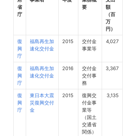
省
要
額
庁
（百
万
円）
復
福島再生加
2015
交付金
4,027
興
速化交付金
事業等
庁
復
福島再生加
2016
交付金
3,367
興
速化交付金
交付事
庁
務
復
東日本大震
2015
復興交
3,135
興
災復興交付
付金事
庁
金
業等
（国土
交通省
関係）