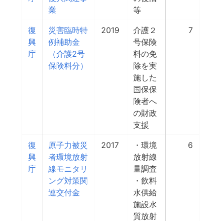
業
等
復
災害臨時特
2019
介護２
7
興
例補助金
号保険
庁
（介護2号
料の免
保険料分）
除を実
施した
国保保
険者へ
の財政
支援
復
原子力被災
2017
・環境
6
興
者環境放射
放射線
庁
線モニタリ
量調査
ング対策関
・飲料
連交付金
水供給
施設水
質放射