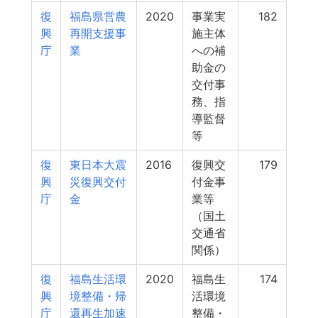
復
福島県営農
2020
事業実
182
興
再開支援事
施主体
庁
業
への補
助金の
交付事
務、指
導監督
等
復
東日本大震
2016
復興交
179
興
災復興交付
付金事
庁
金
業等
（国土
交通省
関係）
復
福島生活環
2020
福島生
174
興
境整備・帰
活環境
庁
還再生加速
整備・