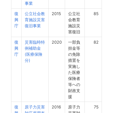
事業
復
公立社会教
2015
公立社
85
興
育施設災害
会教育
庁
復旧事業
施設災
害復旧
復
災害臨時特
2020
一部負
82
興
例補助金
担金等
庁
(医療保険
の免除
分)
措置を
実施し
た医療
保険者
等への
財政支
援
復
原子力災害
2016
原子力
75