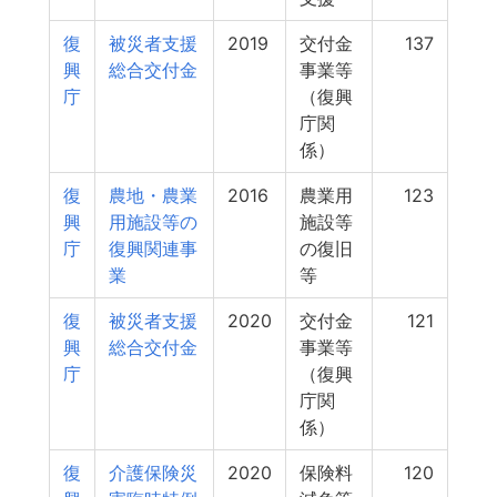
復
被災者支援
2019
交付金
137
興
総合交付金
事業等
庁
（復興
庁関
係）
復
農地・農業
2016
農業用
123
興
用施設等の
施設等
庁
復興関連事
の復旧
業
等
復
被災者支援
2020
交付金
121
興
総合交付金
事業等
庁
（復興
庁関
係）
復
介護保険災
2020
保険料
120