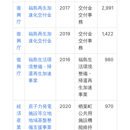
復
福島再生加
2017
交付金
2,991
興
速化交付金
交付事
庁
務
復
福島再生加
2019
交付金
1,422
興
速化交付金
交付事
庁
務
復
福島生活環
2016
福島生
980
興
境整備・帰
活環境
庁
還再生加速
整備・
事業
帰還再
生加速
事業
経
原子力発電
2020
楢葉町
970
済
施設等立地
公共用
産
地域基盤整
施設機
業
備支援事業
能維持