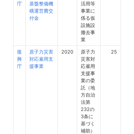
庁
基盤整備機
活用等
構運営費交
事業に
付金
係る仮
設施設
撤去事
業
復
原子力災害
2020
原子力
25
興
対応雇用支
災害対
庁
援事業
応雇用
支援事
業の委
託（地
方自治
法第
232の
3条に
基づく
補助）