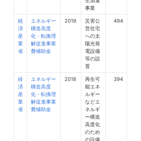
生加速
事業
経
エネルギー
2019
災害公
494
済
構造高度
営住宅
産
化・転換理
への太
業
解促進事業
陽光発
省
費補助金
電設備
等の設
置
経
エネルギー
2018
再生可
394
済
構造高度
能エネ
産
化・転換理
ルギー
業
解促進事業
などエ
省
費補助金
ネルギ
ー構造
高度化
のため
の設備