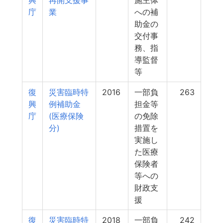
興
再開支援事
施主体
庁
業
への補
助金の
交付事
務、指
導監督
等
復
災害臨時特
2016
一部負
263
興
例補助金
担金等
庁
(医療保険
の免除
分)
措置を
実施し
た医療
保険者
等への
財政支
援
復
災害臨時特
2018
一部負
242