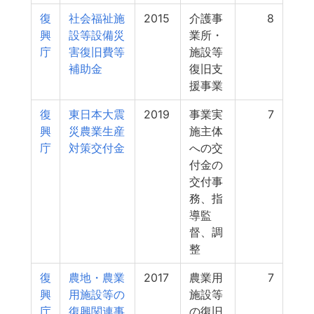
復
社会福祉施
2015
介護事
8
興
設等設備災
業所・
庁
害復旧費等
施設等
補助金
復旧支
援事業
復
東日本大震
2019
事業実
7
興
災農業生産
施主体
庁
対策交付金
への交
付金の
交付事
務、指
導監
督、調
整
復
農地・農業
2017
農業用
7
興
用施設等の
施設等
庁
復興関連事
の復旧