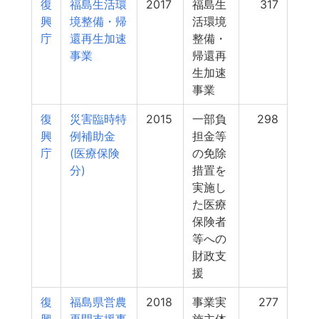
復
福島生活環
2017
福島生
317
興
境整備・帰
活環境
庁
還再生加速
整備・
事業
帰還再
生加速
事業
復
災害臨時特
2015
一部負
298
興
例補助金
担金等
庁
(医療保険
の免除
分)
措置を
実施し
た医療
保険者
等への
財政支
援
復
福島県営農
2018
事業実
277