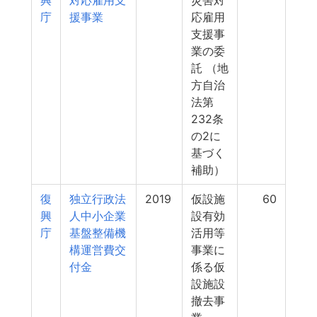
興
対応雇用支
災害対
庁
援事業
応雇用
支援事
業の委
託 （地
方自治
法第
232条
の2に
基づく
補助）
復
独立行政法
2019
仮設施
60
興
人中小企業
設有効
庁
基盤整備機
活用等
構運営費交
事業に
付金
係る仮
設施設
撤去事