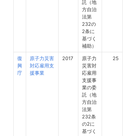
託（地
方自治
法第
232の
2条に
基づく
補助）
復
原子力災害
2017
原子力
25
興
対応雇用支
災害対
庁
援事業
応雇用
支援事
業の委
託（地
方自治
法第
232条
の2に
基づく