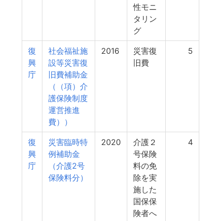
性モニ
タリン
グ
復
社会福祉施
2016
災害復
5
興
設等災害復
旧費
庁
旧費補助金
（（項）介
護保険制度
運営推進
費））
復
災害臨時特
2020
介護２
4
興
例補助金
号保険
庁
（介護2号
料の免
保険料分）
除を実
施した
国保保
険者へ