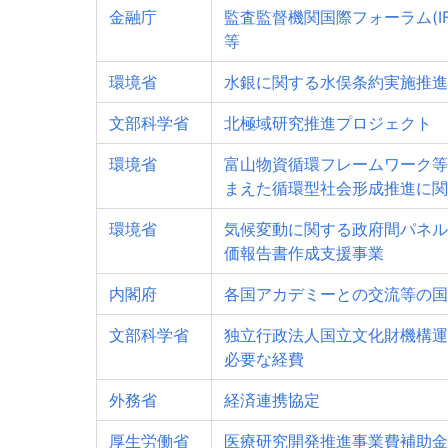
金融庁
監査監督機関国際フォーラム(IF
等
環境省
水銀に関する水俣条約実施推進
文部科学省
北極域研究推進プロジェクト
環境省
富山物資循環フレームワーク等
まえた循環型社会形成推進に関
環境省
気候変動に関する政府間パネル（
価報告書作成支援事業
内閣府
各国アカデミーとの交流等の国
文部科学省
独立行政法人国立文化財機構運
必要な経費
外務省
経済連携協定
厚生労働省
医療研究開発推進事業費補助金