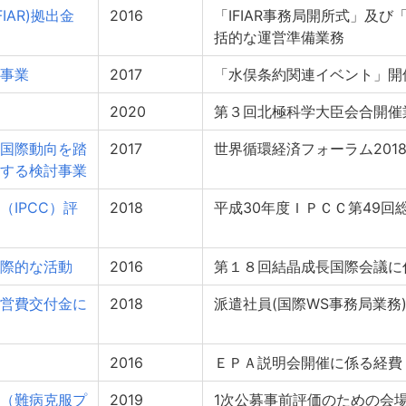
IAR)拠出金
2016
「IFIAR事務局開所式」及び
括的な運営準備業務
事業
2017
「水俣条約関連イベント」開
2020
第３回北極科学大臣会合開催
国際動向を踏
2017
世界循環経済フォーラム201
する検討事業
IPCC）評
2018
平成30年度ＩＰＣＣ第49回
際的な活動
2016
第１８回結晶成長国際会議に
営費交付金に
2018
派遣社員(国際WS事務局業務
2016
ＥＰＡ説明会開催に係る経費
（難病克服プ
2019
1次公募事前評価のための会