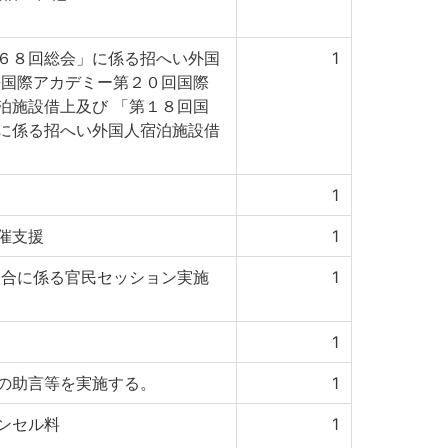
６８回総会」に係る招へい外国
1
法国際アカデミー第２０回国際
泊施設借上及び 「第１８回国
に係る招へい外国人宿泊施設借
1
催支援
1
会合に係る官民セッション実施
1
1
の助言等を実施する。
1
ンセル料
1