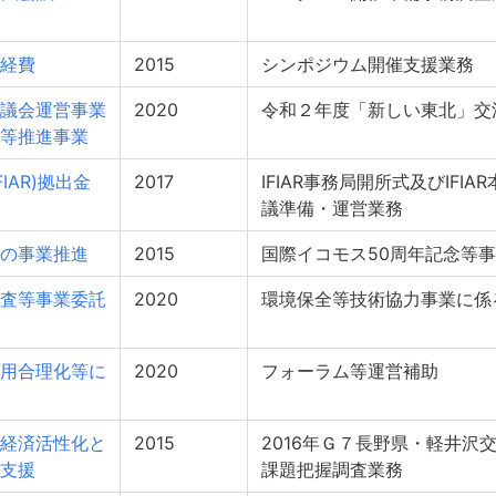
経費
2015
シンポジウム開催支援業務
議会運営事業
2020
令和２年度「新しい東北」交
等推進事業
IAR)拠出金
2017
IFIAR事務局開所式及びIF
議準備・運営業務
の事業推進
2015
国際イコモス50周年記念等
査等事業委託
2020
環境保全等技術協力事業に係
用合理化等に
2020
フォーラム等運営補助
経済活性化と
2015
2016年Ｇ７長野県・軽井沢
支援
課題把握調査業務