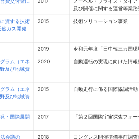
営費交付金に
2017
ノーベル・プライズ・ダイアロ
及び開催に関する運営等業務
に資する技術
2015
技術ソリューション事業
天然ガス開発
2019
令和元年度「日中韓三カ国環
グラム（エネ
2020
自動運転の実現に向けた情報
野及び地域資
グラム（エネ
2015
自動走行に係る国際協調活動
野及び地域資
発・国際展開
2017
「第２回国際宇宙探査フォー
司法会議の
2018
コングレス開催準備事前調査