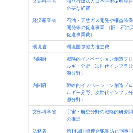
文部科学省
独立行政法人日本学術振興会運
必要な経費
経済産業省
石油・天然ガス開発や権益確保
開発等の促進事業 （旧：石油
促進事業費）
環境省
環境国際協力推進費
内閣府
戦略的イノベーション創造プロ
ルギー分野、次世代インフラ分
源分野）
内閣府
戦略的イノベーション創造プロ
ルギー分野、次世代インフラ分
源分野）
文部科学省
宇宙・航空分野の戦略的研究開
の推進
法務省
第14回国際連合犯罪防止刑事