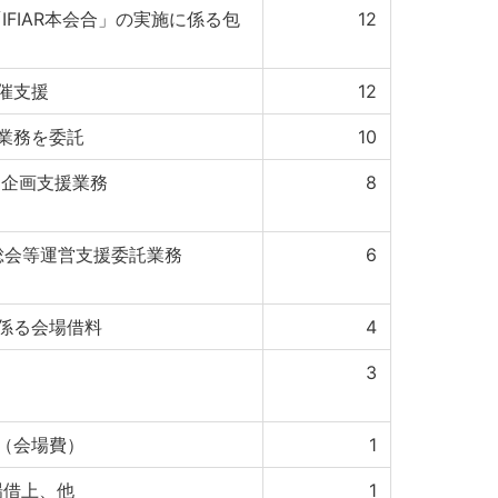
「IFIAR本会合」の実施に係る包
12
催支援
12
業務を委託
10
8企画支援業務
8
総会等運営支援委託業務
6
係る会場借料
4
)
3
（会場費）
1
場借上、他
1