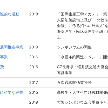
際的な活動
2018
「国際生産工学アカデミー第
人宿泊施設借上及び 「比較
会議」に係る招へい外国人宿
際薬理学・臨床薬理学会議」
上
展開推進事業
2019
シンポジウムの開催
事業
2016
「水俣条約関連イベント」開
費
2016
G7長野県・軽井沢交通大臣
運営事業
2017
逐次通訳関係業務等
に必要な経費
2015
高校生・大学生向け教材開発
2019
大阪シンポジウム会場費キャ