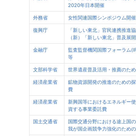
2020年日本開催
外務省
女性関連国際シンポジウム開催
復興庁
「新しい東北」官民連携推進協
（新）「新しい東北」普及展開
金融庁
監査監督機関国際フォーラム(IF
等
文部科学省
世界遺産普及活用・推薦のため
経済産業省
鉱物資源開発の推進のための探
費
経済産業省
新興国等におけるエネルギー使
資する事業委託費
国土交通省
国際交通分野における途上国の
我が国企画競争力強化のための