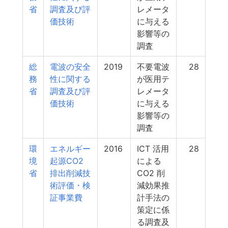
省
調査及び評
レメータ
価技術
に与える
影響等の
調査
総
電波の安全
2019
不要電波
28
務
性に関する
が医用テ
省
調査及び評
レメータ
価技術
に与える
影響等の
調査
環
エネルギー
2016
ICT 活用
28
境
起源CO2
による
省
排出削減技
CO2 削
術評価・検
減効果推
証事業費
計手法の
策定に係
る調査及