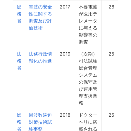
総
電波の安全
2017
不要電波
26
務
性に関する
が医用テ
省
調査及び評
レメータ
価技術
に与える
影響等の
調査
法
法務行政情
2019
（次期）
25
務
報化の推進
司法試験
省
総合管理
システム
の保守及
び運用管
理支援業
務
総
周波数逼迫
2018
ドクター
25
務
対策技術試
ヘリに搭
省
験事務
載される