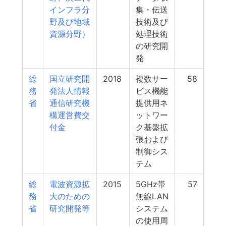
インフラ分
集・伝送
野及び地域
技術及び
資源分野）
処理技術
の研究開
発
総
国立研究開
2018
複数サー
58
務
発法人情報
ビス機能
省
通信研究機
提供用ネ
構運営費交
ットワー
付金
ク基盤拡
張および
制御シス
テム
総
電波資源拡
2015
5GHz帯
57
務
大のための
無線LAN
省
研究開発等
システム
の使用周