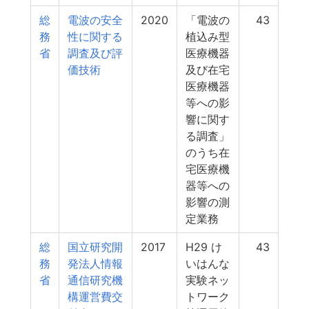
総
電波の安全
2020
「電波の
43
務
性に関する
植込み型
省
調査及び評
医療機器
価技術
及び在宅
医療機器
等への影
響に関す
る調査」
のうち在
宅医療機
器等への
影響の測
定業務
総
国立研究開
2017
H29 け
43
務
発法人情報
いはんな
省
通信研究機
実験ネッ
構運営費交
トワーク