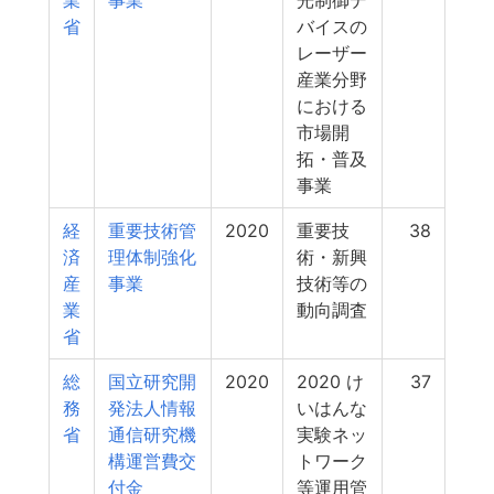
業
事業
光制御デ
省
バイスの
レーザー
産業分野
における
市場開
拓・普及
事業
経
重要技術管
2020
重要技
38
済
理体制強化
術・新興
産
事業
技術等の
業
動向調査
省
総
国立研究開
2020
2020 け
37
務
発法人情報
いはんな
省
通信研究機
実験ネッ
構運営費交
トワーク
付金
等運用管