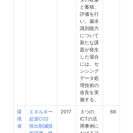
と蓄積、
評価を行
い、漏水
識別能力
について
新たな課
題が発生
した場合
には、セ
ンシング
データ処
理技術の
改良を実
施する。
環
エネルギー
2017
３つの
68
境
起源CO2
ICTの活
省
排出削減技
用事例に