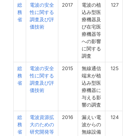
総
電波の安全
2017
電波の植
127
務
性に関する
込み型医
省
調査及び評
療機器及
価技術
び在宅医
療機器等
への影響
に関する
調査
総
電波の安全
2015
無線通信
125
務
性に関する
端末が植
省
調査及び評
込み型医
価技術
療機器に
与える影
響の調査
総
電波資源拡
2016
漏えい電
124
務
大のための
波からの
省
研究開発等
無線設備