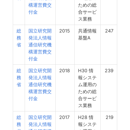
構運営費交
ための総
付金
合サービ
ス業務
総
国立研究開
2015
共通情報
247
務
発法人情報
基盤A
省
通信研究機
構運営費交
付金
総
国立研究開
2018
H30 情
239
務
発法人情報
報システ
省
通信研究機
ム運用の
構運営費交
ための総
付金
合サービ
ス業務
総
国立研究開
2017
H28 情
219
務
発法人情報
報システ