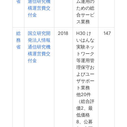
省
通信研究機
ム運用の
構運営費交
ための総
付金
合サービ
ス業務
総
国立研究開
2018
H30 け
147
務
発法人情報
いはんな
省
通信研究機
実験ネッ
構運営費交
トワーク
付金
等運用管
理保守お
よびユー
ザサポー
ト業務
他20件
（総合評
価2、最
低価格
8、公募