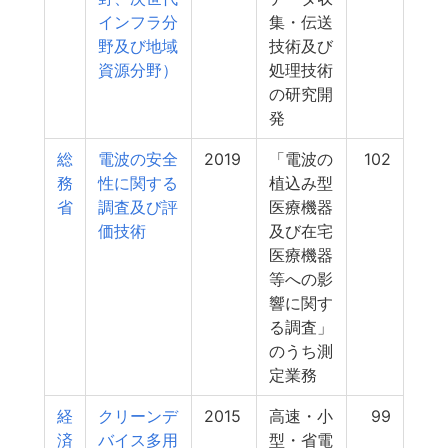
インフラ分
集・伝送
野及び地域
技術及び
資源分野）
処理技術
の研究開
発
総
電波の安全
2019
「電波の
102
務
性に関する
植込み型
省
調査及び評
医療機器
価技術
及び在宅
医療機器
等への影
響に関す
る調査」
のうち測
定業務
経
クリーンデ
2015
高速・小
99
済
バイス多用
型・省電