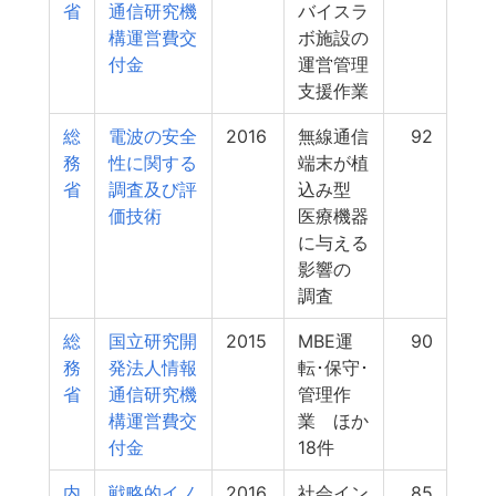
省
通信研究機
バイスラ
構運営費交
ボ施設の
付金
運営管理
支援作業
総
電波の安全
2016
無線通信
92
務
性に関する
端末が植
省
調査及び評
込み型
価技術
医療機器
に与える
影響の
調査
総
国立研究開
2015
MBE運
90
務
発法人情報
転･保守･
省
通信研究機
管理作
構運営費交
業 ほか
付金
18件
内
戦略的イノ
2016
社会イン
85