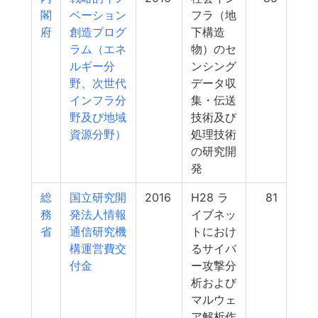
閣
ベーション
フラ（地
府
創造プログ
下構造
ラム（エネ
物）のセ
ルギー分
ンシング
野、次世代
データ収
インフラ分
集・伝送
野及び地域
技術及び
資源分野）
処理技術
の研究開
発
総
国立研究開
2016
H28 ラ
81
務
発法人情報
イブネッ
省
通信研究機
トにおけ
構運営費交
るサイバ
付金
ー攻撃分
析および
マルウェ
ア解析作