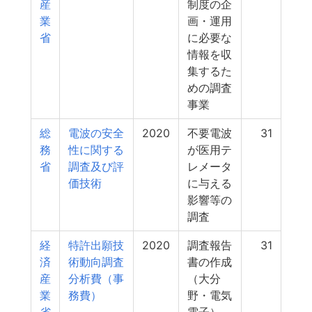
産
制度の企
業
画・運用
省
に必要な
情報を収
集するた
めの調査
事業
総
電波の安全
2020
不要電波
31
務
性に関する
が医用テ
省
調査及び評
レメータ
価技術
に与える
影響等の
調査
経
特許出願技
2020
調査報告
31
済
術動向調査
書の作成
産
分析費（事
（大分
業
務費）
野・電気