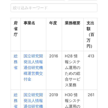
府
事業名
年度
業務概要
支出
省
額
庁
（百
万
円）
総
国立研究開
2016
H28 情
413
務
発法人情報
報システ
省
通信研究機
ム運用の
構運営費交
ための総
付金
合サービ
ス業務
総
国立研究開
2019
H30 情
261
務
発法人情報
報システ
省
通信研究機
ム運用の