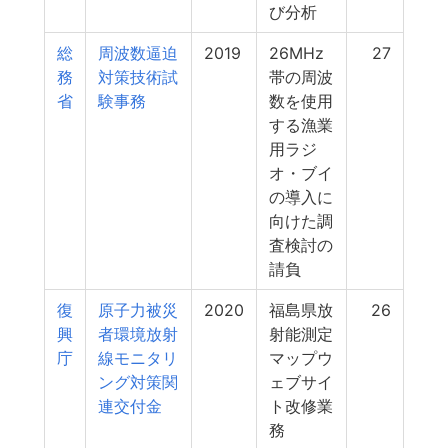
び分析
総
周波数逼迫
2019
26MHz
27
務
対策技術試
帯の周波
省
験事務
数を使用
する漁業
用ラジ
オ・ブイ
の導入に
向けた調
査検討の
請負
復
原子力被災
2020
福島県放
26
興
者環境放射
射能測定
庁
線モニタリ
マップウ
ング対策関
ェブサイ
連交付金
ト改修業
務