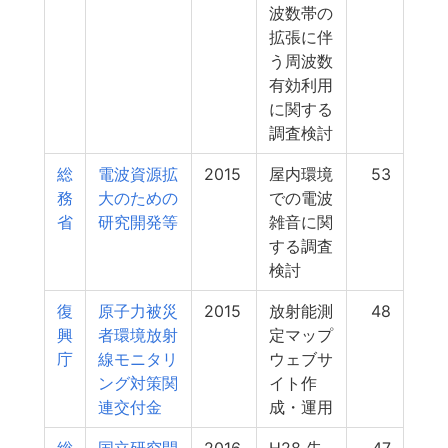
波数帯の
拡張に伴
う周波数
有効利用
に関する
調査検討
総
電波資源拡
2015
屋内環境
53
務
大のための
での電波
省
研究開発等
雑音に関
する調査
検討
復
原子力被災
2015
放射能測
48
興
者環境放射
定マップ
庁
線モニタリ
ウェブサ
ング対策関
イト作
連交付金
成・運用