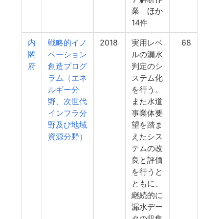
業 ほか
14件
内
戦略的イノ
2018
実用レベ
68
閣
ベーション
ルの漏水
府
創造プログ
判定のシ
ラム（エネ
ステム化
ルギー分
を行う。
野、次世代
また水道
インフラ分
事業体要
野及び地域
望を踏ま
資源分野）
えたシス
テムの改
良と評価
を行うと
ともに、
継続的に
漏水デー
タの収集