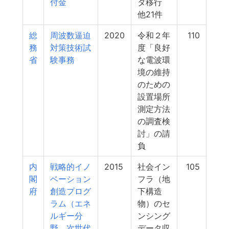
付金
タ移行
他21件
総
周波数逼迫
2020
令和２年
110
務
対策技術試
度「良好
省
験事務
な電波環
境の維持
のための
設置場所
測定方法
の調査検
討」の請
負
内
戦略的イノ
2015
社会イン
105
閣
ベーション
フラ（地
府
創造プログ
下構造
ラム（エネ
物）のセ
ルギー分
ンシング
野、次世代
データ収