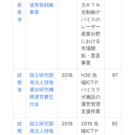
産
途実装戦略
力ＫＴＮ
業
事業
光制御デ
省
バイスの
レーザー
産業分野
における
市場開
拓・普及
事業
総
国立研究開
2018
H30 先
97
務
発法人情報
端ICTデ
省
通信研究機
バイスラ
構運営費交
ボ施設の
付金
運営管理
支援作業
総
国立研究開
2019
2019 先
92
務
発法人情報
端ICTデ