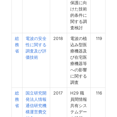
保護に向
けた技術
的条件に
関する調
査検討
総
電波の安全
2018
電波の植
119
務
性に関する
込み型医
省
調査及び評
療機器及
価技術
び在宅医
療機器等
への影響
に関する
調査
総
国立研究開
2017
H29 職
116
務
発法人情報
員間情報
省
通信研究機
共有シス
構運営費交
テムデー