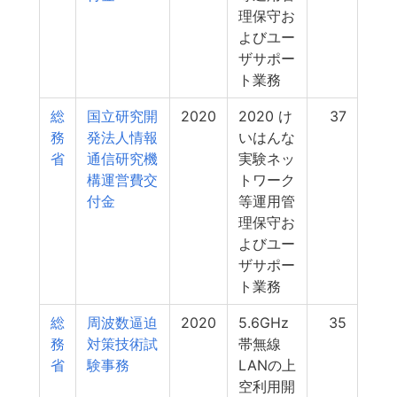
理保守お
よびユー
ザサポー
ト業務
総
国立研究開
2020
2020 け
37
務
発法人情報
いはんな
省
通信研究機
実験ネッ
構運営費交
トワーク
付金
等運用管
理保守お
よびユー
ザサポー
ト業務
総
周波数逼迫
2020
5.6GHz
35
務
対策技術試
帯無線
省
験事務
LANの上
空利用開