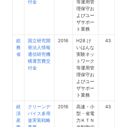
付金
等運用管
理保守お
よびユー
ザサポー
ト業務
総
国立研究開
2016
H28 け
43
務
発法人情報
いはんな
省
通信研究機
実験ネッ
構運営費交
トワーク
付金
等運用管
理保守お
よびユー
ザサポー
ト業務
経
クリーンデ
2016
高速・小
43
済
バイス多用
型・省電
産
途実装戦略
力ＫＴＮ