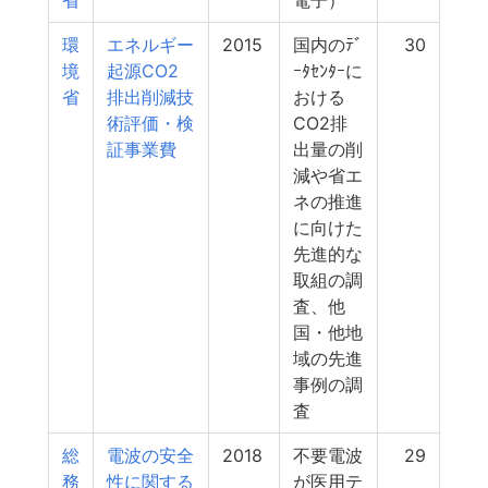
省
電子）
環
エネルギー
2015
国内のﾃﾞ
30
境
起源CO2
ｰﾀｾﾝﾀｰに
省
排出削減技
おける
術評価・検
CO2排
証事業費
出量の削
減や省エ
ネの推進
に向けた
先進的な
取組の調
査、他
国・他地
域の先進
事例の調
査
総
電波の安全
2018
不要電波
29
務
性に関する
が医用テ