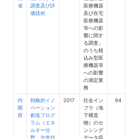
省
調査及び評
医療機器
価技術
及び在宅
医療機器
等への影
響に関す
る調査」
のうち植
込み型医
療機器等
への影響
の測定業
務
内
戦略的イノ
2017
社会イン
64
閣
ベーション
フラ（地
府
創造プログ
下構造
ラム（エネ
物）のセ
ルギー分
ンシング
野、次世代
データ収