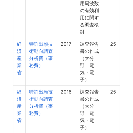
用周波数
の有効利
用に関す
る調査検
討
経
特許出願技
2017
調査報告
25
済
術動向調査
書の作成
産
分析費（事
（大分
業
務費）
野：電
省
気・電
子）
経
特許出願技
2016
調査報告
25
済
術動向調査
書の作成
産
分析費（事
（大分
業
務費）
野：電
省
気・電
子）