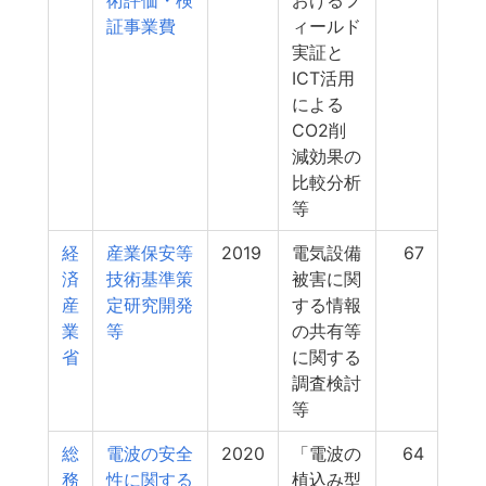
術評価・検
おけるフ
証事業費
ィールド
実証と
ICT活用
による
CO2削
減効果の
比較分析
等
経
産業保安等
2019
電気設備
67
済
技術基準策
被害に関
産
定研究開発
する情報
業
等
の共有等
省
に関する
調査検討
等
総
電波の安全
2020
「電波の
64
務
性に関する
植込み型