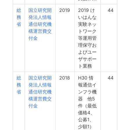
総
国立研究開
2019
2019 け
44
務
発法人情報
いはんな
省
通信研究機
実験ネッ
構運営費交
トワーク
付金
等運用管
理保守お
よびユー
ザサポー
ト業務
総
国立研究開
2018
H30 情
44
務
発法人情報
報通信イ
省
通信研究機
ンフラ機
構運営費交
器 他5
付金
件（最低
価格4、
公募1、
少額1）