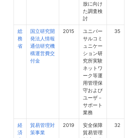
放に向け
た調査検
討
総
国立研究開
2015
ユニバー
35
務
発法人情報
サルコミ
省
通信研究機
ュニケー
構運営費交
ション研
付金
究所実験
ネットワ
ーク等運
用管理保
守および
ユーザ－
サポート
業務
経
貿易管理対
2019
安全保障
32
済
策事業
貿易管理