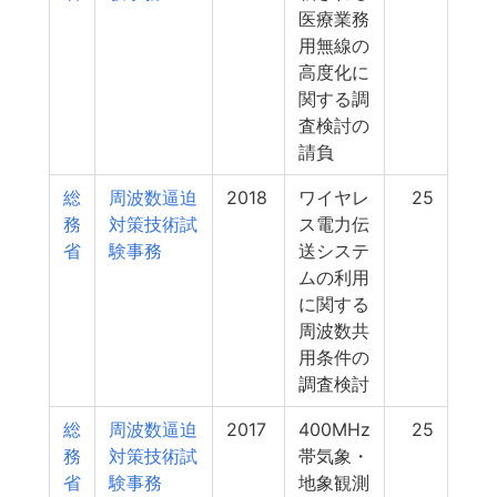
医療業務
用無線の
高度化に
関する調
査検討の
請負
総
周波数逼迫
2018
ワイヤレ
25
務
対策技術試
ス電力伝
省
験事務
送システ
ムの利用
に関する
周波数共
用条件の
調査検討
総
周波数逼迫
2017
400MHz
25
務
対策技術試
帯気象・
省
験事務
地象観測