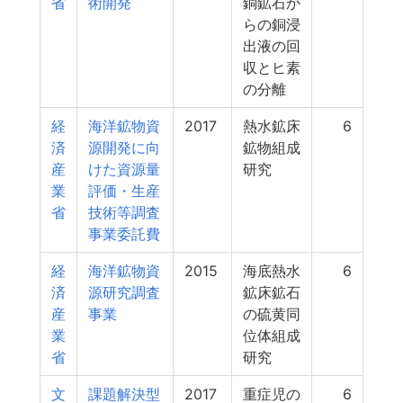
省
術開発
銅鉱石か
らの銅浸
出液の回
収とヒ素
の分離
経
海洋鉱物資
2017
熱水鉱床
6
済
源開発に向
鉱物組成
産
けた資源量
研究
業
評価・生産
省
技術等調査
事業委託費
経
海洋鉱物資
2015
海底熱水
6
済
源研究調査
鉱床鉱石
産
事業
の硫黄同
業
位体組成
省
研究
文
課題解決型
2017
重症児の
6