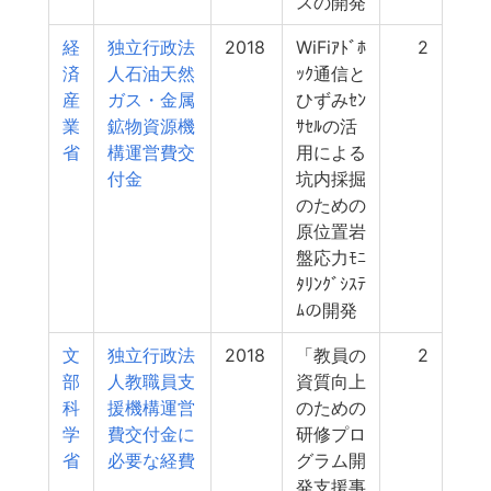
スの開発
経
独立行政法
2018
WiFiｱﾄﾞﾎ
2
済
人石油天然
ｯｸ通信と
産
ガス・金属
ひずみｾﾝ
業
鉱物資源機
ｻｾﾙの活
省
構運営費交
用による
付金
坑内採掘
のための
原位置岩
盤応力ﾓﾆ
ﾀﾘﾝｸﾞｼｽﾃ
ﾑの開発
文
独立行政法
2018
「教員の
2
部
人教職員支
資質向上
科
援機構運営
のための
学
費交付金に
研修プロ
省
必要な経費
グラム開
発支援事