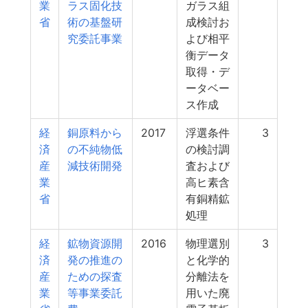
業
ラス固化技
ガラス組
省
術の基盤研
成検討お
究委託事業
よび相平
衡データ
取得・デ
ータベー
ス作成
経
銅原料から
2017
浮選条件
3
済
の不純物低
の検討調
産
減技術開発
査および
業
高ヒ素含
省
有銅精鉱
処理
経
鉱物資源開
2016
物理選別
3
済
発の推進の
と化学的
産
ための探査
分離法を
業
等事業委託
用いた廃