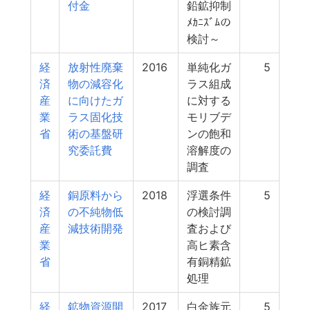
付金
鉛鉱抑制
ﾒｶﾆｽﾞﾑの
検討～
経
放射性廃棄
2016
単純化ガ
5
済
物の減容化
ラス組成
産
に向けたガ
に対する
業
ラス固化技
モリブデ
省
術の基盤研
ンの飽和
究委託費
溶解度の
調査
経
銅原料から
2018
浮選条件
5
済
の不純物低
の検討調
産
減技術開発
査および
業
高ヒ素含
省
有銅精鉱
処理
経
鉱物資源開
2017
白金族元
5