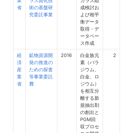
業
ラス固化技
ガラス組
省
術の基盤研
成検討お
究委託事業
よび相平
衡データ
取得・デ
ータベー
ス作成
経
鉱物資源開
2016
白金族元
2
済
発の推進の
素（パラ
産
ための探査
ジウム、
業
等事業委託
白金、ロ
省
費
ジウム）
を相互分
離する新
規抽出剤
の創出と
PGM回
収プロセ