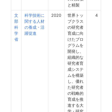
と精製
文
科学技術に
2020
世界トッ
4
部
関する人材
プクラス
科
の養成・活
の研究者
学
躍促進
育成に向
省
けたプロ
グラムを
開発し、
組織的な
研究者育
成システ
ムを構築
し、優れ
た研究者
の戦略的
育成を推
進する大
学・研究