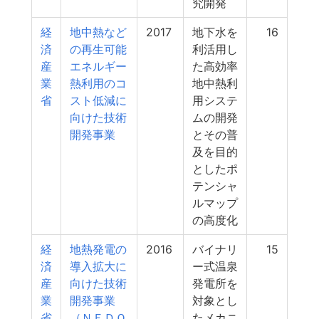
究開発
経
地中熱など
2017
地下水を
16
済
の再生可能
利活用し
産
エネルギー
た高効率
業
熱利用のコ
地中熱利
省
スト低減に
用システ
向けた技術
ムの開発
開発事業
とその普
及を目的
としたポ
テンシャ
ルマップ
の高度化
経
地熱発電の
2016
バイナリ
15
済
導入拡大に
ー式温泉
産
向けた技術
発電所を
業
開発事業
対象とし
省
（ＮＥＤＯ
たメカニ