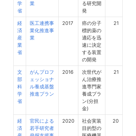
学
業
る研究開
省
発
経
医工連携事
2017
癌の分子
21
済
業化推進事
標的薬の
産
業
適応を迅
業
速に決定
省
する装置
の開発
文
がんプロフ
2016
次世代が
21
部
ェッショナ
ん治療推
科
ル養成基盤
進専門家
学
推進プラン
養成プラ
省
ン(分担
金)
経
官民による
2020
社会実装
20
済
若手研究者
目的型の
産
発掘支援事
医療機器