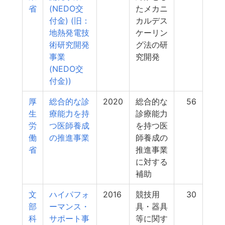
省
(NEDO交
たメカニ
付金) (旧：
カルデス
地熱発電技
ケーリン
術研究開発
グ法の研
事業
究開発
(NEDO交
付金))
厚
総合的な診
2020
総合的な
56
生
療能力を持
診療能力
労
つ医師養成
を持つ医
働
の推進事業
師養成の
省
推進事業
に対する
補助
文
ハイパフォ
2016
競技用
30
部
ーマンス・
具・器具
科
サポート事
等に関す