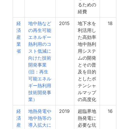
るための
経費
経
地中熱など
2015
地下水を
18
済
の再生可能
利活用し
産
エネルギー
た高効率
業
熱利用のコ
地中熱利
省
スト低減に
用システ
向けた技術
ムの開発
開発事業
とその普
(旧：再生
及を目的
可能エネル
としたポ
ギー熱利用
テンシャ
技術開発事
ルマップ
業）
の高度化
経
地熱発電や
2019
超臨界地
16
済
地中熱等の
熱発電に
産
導入拡大に
必要な坑