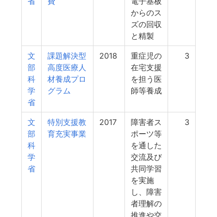
省
費
電子基板
からのス
ズの回収
と精製
文
課題解決型
2018
重症児の
3
部
高度医療人
在宅支援
科
材養成プロ
を担う医
学
グラム
師等養成
省
文
特別支援教
2017
障害者ス
3
部
育充実事業
ポーツ等
科
を通した
学
交流及び
省
共同学習
を実施
し、障害
者理解の
推進や交