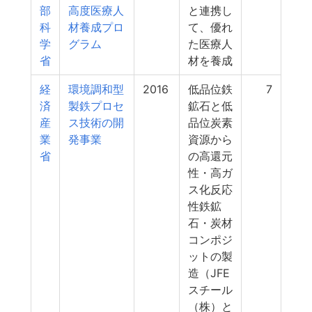
部
高度医療人
と連携し
科
材養成プロ
て、優れ
学
グラム
た医療人
省
材を養成
経
環境調和型
2016
低品位鉄
7
済
製鉄プロセ
鉱石と低
産
ス技術の開
品位炭素
業
発事業
資源から
省
の高還元
性・高ガ
ス化反応
性鉄鉱
石・炭材
コンポジ
ットの製
造（JFE
スチール
（株）と