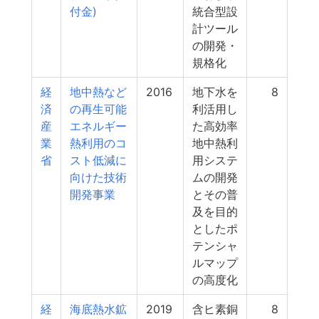
付金)
統合型設
計ツール
の開発・
規格化
経
地中熱など
2016
地下水を
8
済
の再生可能
利活用し
産
エネルギー
た高効率
業
熱利用のコ
地中熱利
省
スト低減に
用システ
向けた技術
ムの開発
開発事業
とその普
及を目的
としたポ
テンシャ
ルマップ
の高度化
経
海底熱水鉱
2019
含ヒ素銅
8