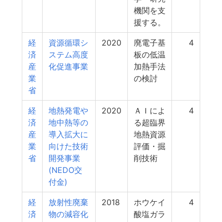
機関を支
援する。
経
資源循環シ
2020
廃電子基
4
済
ステム高度
板の低温
産
化促進事業
加熱手法
業
の検討
省
経
地熱発電や
2020
ＡＩによ
4
済
地中熱等の
る超臨界
産
導入拡大に
地熱資源
業
向けた技術
評価・掘
省
開発事業
削技術
(NEDO交
付金)
経
放射性廃棄
2018
ホウケイ
4
済
物の減容化
酸塩ガラ