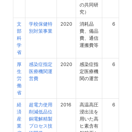
の共同研
究）
文
学校保健特
2020
消耗品
6
部
別対策事業
費、備品
科
費、通信
学
運搬費等
省
厚
感染症指定
2020
感染症指
6
生
医療機関運
定医療機
労
営費
関の運営
働
省
経
超電力使用
2016
高温高圧
6
済
削減低品位
浸出法を
産
銅電解精製
用いた高
業
プロセス技
ヒ素含有