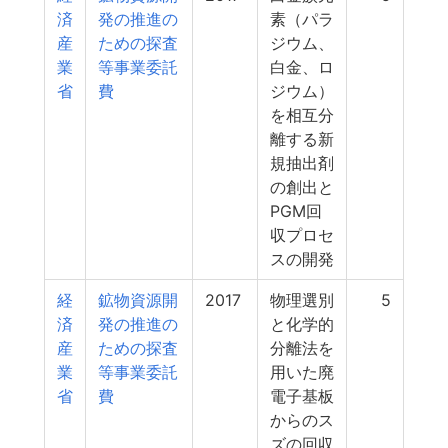
済
発の推進の
素（パラ
産
ための探査
ジウム、
業
等事業委託
白金、ロ
省
費
ジウム）
を相互分
離する新
規抽出剤
の創出と
PGM回
収プロセ
スの開発
経
鉱物資源開
2017
物理選別
5
済
発の推進の
と化学的
産
ための探査
分離法を
業
等事業委託
用いた廃
省
費
電子基板
からのス
ズの回収