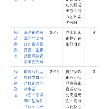
らの銅浸
出液の回
収とヒ素
の分離
経
海洋鉱物資
2017
熱水鉱床
4
済
源開発に向
鉱物存在
産
けた資源量
形態研究
業
評価・生産
省
技術等調査
事業委託費
経
環境調和型
2015
低品位鉄
3
済
製鉄プロセ
鉱石と低
産
ス技術の開
品位炭素
業
発事業
資源から
省
（旧：環境
の高還元
調和型製鉄
性・高ガ
プロセス技
ス化反応