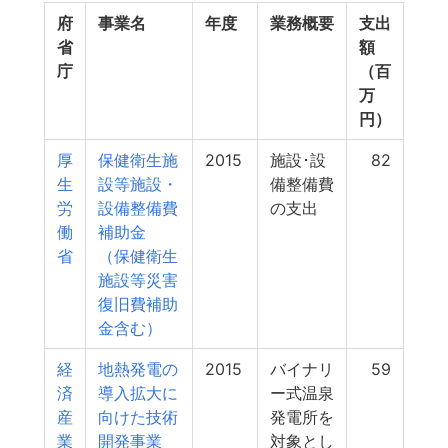
府
事業名
年度
業務概要
支出
省
額
庁
（百
万
円）
厚
保健衛生施
2015
施設･設
82
生
設等施設・
備整備費
労
設備整備費
の支出
働
補助金
省
（保健衛生
施設等災害
復旧費補助
金含む）
経
地熱発電の
2015
バイナリ
59
済
導入拡大に
ー式温泉
産
向けた技術
発電所を
業
開発事業
対象とし