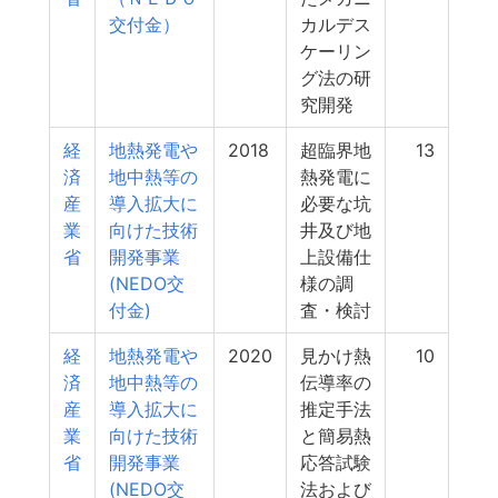
交付金）
カルデス
ケーリン
グ法の研
究開発
経
地熱発電や
2018
超臨界地
13
済
地中熱等の
熱発電に
産
導入拡大に
必要な坑
業
向けた技術
井及び地
省
開発事業
上設備仕
(NEDO交
様の調
付金)
査・検討
経
地熱発電や
2020
見かけ熱
10
済
地中熱等の
伝導率の
産
導入拡大に
推定手法
業
向けた技術
と簡易熱
省
開発事業
応答試験
(NEDO交
法および