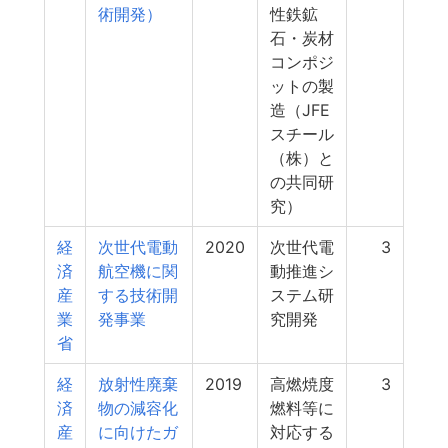
術開発）
性鉄鉱
石・炭材
コンポジ
ットの製
造（JFE
スチール
（株）と
の共同研
究）
経
次世代電動
2020
次世代電
3
済
航空機に関
動推進シ
産
する技術開
ステム研
業
発事業
究開発
省
経
放射性廃棄
2019
高燃焼度
3
済
物の減容化
燃料等に
産
に向けたガ
対応する