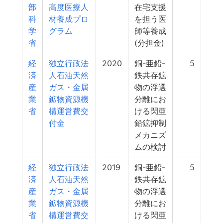
部
高度医療人
在宅支援
科
材養成プロ
を担う医
学
グラム
師等養成
省
(分担金)
経
独立行政法
2020
銅-亜鉛-
5
済
人石油天然
鉄共存鉱
産
ガス・金属
物の浮選
業
鉱物資源機
分離にお
省
構運営費交
ける閃亜
付金
鉛鉱抑制
メカニズ
ムの検討
経
独立行政法
2019
銅-亜鉛-
5
済
人石油天然
鉄共存鉱
産
ガス・金属
物の浮選
業
鉱物資源機
分離にお
省
構運営費交
ける閃亜