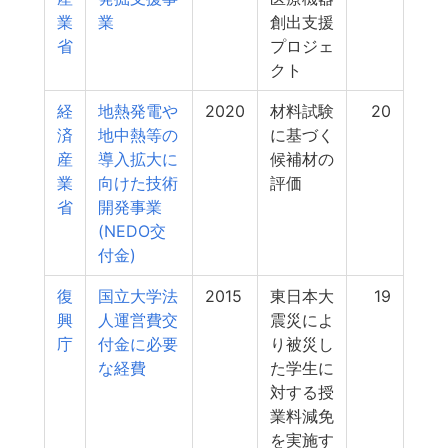
業
業
創出支援
省
プロジェ
クト
経
地熱発電や
2020
材料試験
20
済
地中熱等の
に基づく
産
導入拡大に
候補材の
業
向けた技術
評価
省
開発事業
(NEDO交
付金)
復
国立大学法
2015
東日本大
19
興
人運営費交
震災によ
庁
付金に必要
り被災し
な経費
た学生に
対する授
業料減免
を実施す