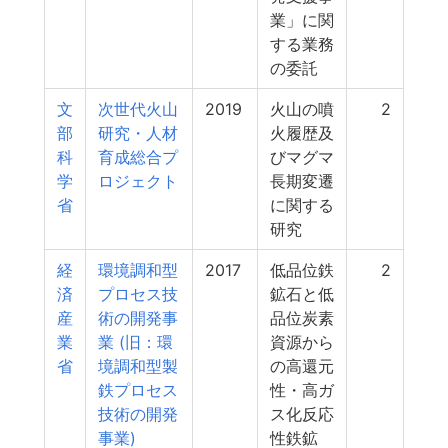
業」に関
する業務
の委託
文
次世代火山
2019
火山の噴
2
部
研究・人材
火履歴及
科
育成総合プ
びマグマ
学
ロジェクト
長期変遷
省
に関する
研究
経
環境調和型
2017
低品位鉄
2
済
プロセス技
鉱石と低
産
術の開発事
品位炭素
業
業 (旧：環
資源から
省
境調和型製
の高還元
鉄プロセス
性・高ガ
技術の開発
ス化反応
事業)
性鉄鉱