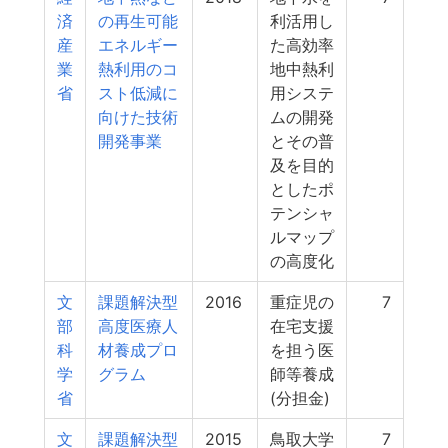
済
の再生可能
利活用し
産
エネルギー
た高効率
業
熱利用のコ
地中熱利
省
スト低減に
用システ
向けた技術
ムの開発
開発事業
とその普
及を目的
としたポ
テンシャ
ルマップ
の高度化
文
課題解決型
2016
重症児の
7
部
高度医療人
在宅支援
科
材養成プロ
を担う医
学
グラム
師等養成
省
(分担金)
文
課題解決型
2015
鳥取大学
7