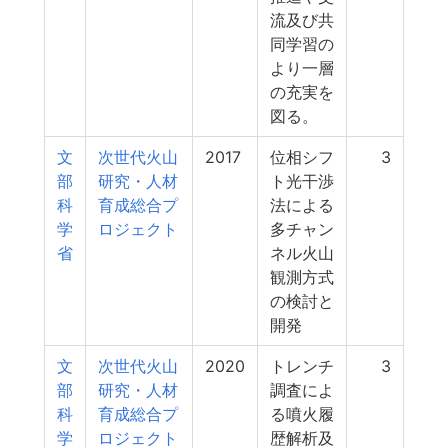
流及び共
同学習の
より一層
の充実を
図る。
文
次世代火山
2017
位相シフ
3
部
研究・人材
ト光干渉
科
育成総合プ
法による
学
ロジェクト
多チャン
省
ネル火山
観測方式
の検討と
開発
文
次世代火山
2020
トレンチ
3
部
研究・人材
調査によ
科
育成総合プ
る噴火履
学
ロジェクト
歴解析及