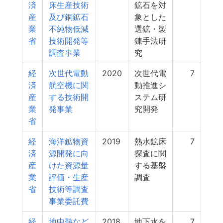
済
床生産技術
鉱石を対
産
及び銅鉱石
象とした
業
不純物低減
選鉱・製
省
技術開発等
錬手法研
調査事業
究
経
次世代電動
2020
次世代電
7
済
航空機に関
動推進シ
産
する技術開
ステム研
業
発事業
究開発
省
経
海洋鉱物資
2019
熱水鉱床
7
済
源開発に向
探査に関
産
けた資源量
する基盤
業
評価・生産
調査
省
技術等調査
事業委託費
経
地中熱など
2018
地下水を
7