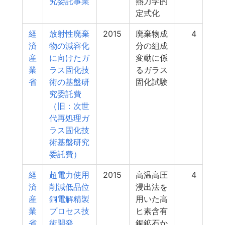
究委託事業
熱力学的
定式化
経
放射性廃棄
2015
廃棄物成
4
済
物の減容化
分の組成
産
に向けたガ
変動に係
業
ラス固化技
るガラス
省
術の基盤研
固化試験
究委託費
（旧：次世
代再処理ガ
ラス固化技
術基盤研究
委託費）
経
超電力使用
2015
高温高圧
4
済
削減低品位
浸出法を
産
銅電解精製
用いた高
業
プロセス技
ヒ素含有
省
術開発
銅鉱石か