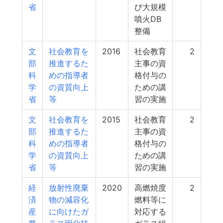
省
び大規模
噴火DB
整備
文
社会教育を
2016
社会教育
2
部
推進するた
主事の資
科
めの指導者
格付与の
学
の資質向上
ための講
省
等
習の実施
文
社会教育を
2015
社会教育
2
部
推進するた
主事の資
科
めの指導者
格付与の
学
の資質向上
ための講
省
等
習の実施
経
放射性廃棄
2020
高燃焼度
2
済
物の減容化
燃料等に
産
に向けたガ
対応する