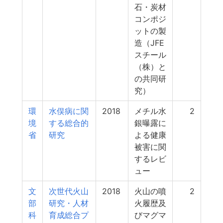
石・炭材
コンポジ
ットの製
造（JFE
スチール
（株）と
の共同研
究）
環
水俣病に関
2018
メチル水
2
境
する総合的
銀曝露に
省
研究
よる健康
被害に関
するレビ
ュー
文
次世代火山
2018
火山の噴
2
部
研究・人材
火履歴及
科
育成総合プ
びマグマ