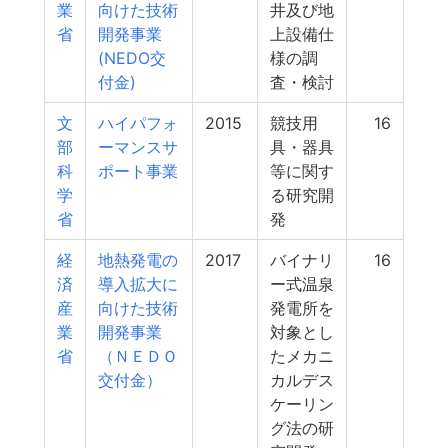
業
向けた技術
井及び地
省
開発事業
上設備仕
(NEDO交
様の調
付金)
査・検討
文
ハイパフォ
2015
競技用
16
部
ーマンスサ
具・器具
科
ポート事業
等に関す
学
る研究開
省
発
経
地熱発電の
2017
バイナリ
16
済
導入拡大に
ー式温泉
産
向けた技術
発電所を
業
開発事業
対象とし
省
（ＮＥＤＯ
たメカニ
交付金）
カルデス
ケーリン
グ法の研