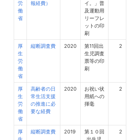
労
報経費）
イ。」普
働
及運動用
省
リーフレ
ットの印
刷
厚
縦断調査費
2020
第11回出
2
生
生児調査
労
票等の印
働
刷
省
厚
高齢者の日
2020
お祝い状
2
生
常生活支援
用紙への
労
の推進に必
揮毫
働
要な経費
省
厚
縦断調査費
2019
第１０回
2
生
_出生児