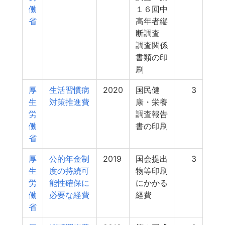
働
１６回中
省
高年者縦
断調査
調査関係
書類の印
刷
厚
生活習慣病
2020
国民健
3
生
対策推進費
康・栄養
労
調査報告
働
書の印刷
省
厚
公的年金制
2019
国会提出
3
生
度の持続可
物等印刷
労
能性確保に
にかかる
働
必要な経費
経費
省