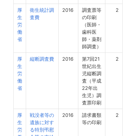
厚
衛生統計調
2016
調査票等
2
生
査費
の印刷
労
（医師・
働
歯科医
省
師・薬剤
師調査）
厚
縦断調査費
2016
第7回21
2
生
世紀出生
労
児縦断調
働
査（平成
省
22年出
生児）調
査票印刷
厚
戦没者等の
2016
請求書類
2
生
遺族に対す
等の印刷
労
る特別弔慰