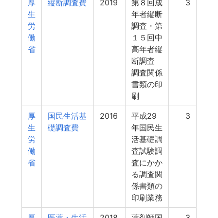
厚
縦断調査費
2019
第８回成
3
生
年者縦断
労
調査・第
働
１５回中
省
高年者縦
断調査
調査関係
書類の印
刷
厚
国民生活基
2016
平成29
3
生
礎調査費
年国民生
労
活基礎調
働
査試験調
省
査にかか
る調査関
係書類の
印刷業務
厚
医薬・生活
2018
薬剤師国
3