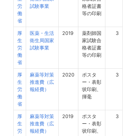
労
試験事業
格者証書
働
等の印刷
省
厚
医薬・生活
2019
薬剤師国
3
生
衛生局国家
家試験合
労
試験事業
格者証書
働
等の印刷
省
厚
麻薬等対策
2020
ポスタ
3
生
推進費（広
ー・表彰
労
報経費）
状印刷、
働
揮毫
省
厚
麻薬等対策
2019
ポスタ
3
生
推進費（広
ー・表彰
労
報経費）
状印刷、