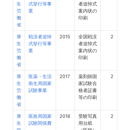
生
式挙行等事
者追悼式
労
業
案内状の
働
印刷
省
厚
戦没者追悼
2015
全国戦没
2
生
式挙行等事
者追悼式
労
業
案内状の
働
印刷
省
厚
医薬・生活
2017
薬剤師国
2
生
衛生局国家
家試験合
労
試験事業
格者証書
働
等の印刷
省
厚
医政局国家
2018
受験写真
2
生
試験関係費
用台紙