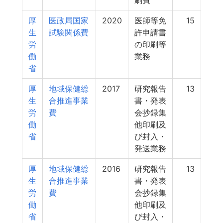
刷費
厚
医政局国家
2020
医師等免
15
生
試験関係費
許申請書
労
の印刷等
働
業務
省
厚
地域保健総
2017
研究報告
13
生
合推進事業
書・発表
労
費
会抄録集
働
他印刷及
省
び封入・
発送業務
厚
地域保健総
2016
研究報告
13
生
合推進事業
書・発表
労
費
会抄録集
働
他印刷及
省
び封入・