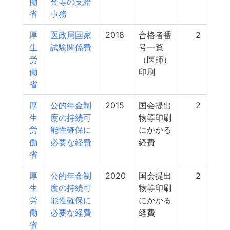
働
金等の支給
省
事務
厚
医政局国家
2018
合格者番
2
生
試験関係費
号一覧
労
（医師）
働
印刷
省
厚
公的年金制
2015
国会提出
2
生
度の持続可
物等印刷
労
能性確保に
にかかる
働
必要な経費
経費
省
厚
公的年金制
2020
国会提出
2
生
度の持続可
物等印刷
労
能性確保に
にかかる
働
必要な経費
経費
省