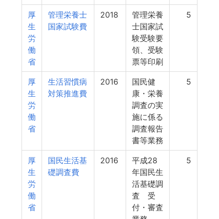
厚
管理栄養士
2018
管理栄養
5
生
国家試験費
士国家試
労
験受験要
働
領、受験
省
票等印刷
厚
生活習慣病
2016
国民健
5
生
対策推進費
康・栄養
労
調査の実
働
施に係る
省
調査報告
書等業務
厚
国民生活基
2016
平成28
5
生
礎調査費
年国民生
労
活基礎調
働
査 受
省
付・審査