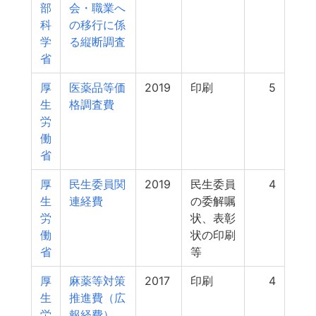
部
会・職業へ
科
の移行に係
学
る縦断調査
省
厚
医薬品等価
2019
印刷
5
生
格調査費
労
働
省
厚
民生委員関
2019
民生委員
4
生
連経費
の委解嘱
労
状、表彰
働
状の印刷
省
等
厚
麻薬等対策
2017
印刷
4
生
推進費（広
労
報経費）