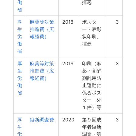
働
揮毫
省
厚
麻薬等対策
2018
ポスタ
3
生
推進費（広
ー・表彰
労
報経費）
状印刷、
働
揮毫
省
厚
麻薬等対策
2016
印刷（麻
3
生
推進費（広
薬・覚醒
労
報経費）
剤乱用防
働
止運動に
省
係るポス
ター 外
１件）等
厚
縦断調査費
2020
第９回成
3
生
年者縦断
労
調査・第