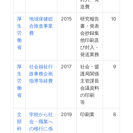
送費
厚
地域保健総
2015
研究報告
10
生
合推進事業
書・発表
労
費
会抄録集
働
他印刷及
省
び封入・
発送業務
厚
社会福祉行
2017
社会・援
9
生
政事務企画
護局関係
労
指導等経費
主管課長
働
会議資料
省
の印刷
等
文
学校から社
2019
印刷業
8
部
会・職業へ
科
の移行に係