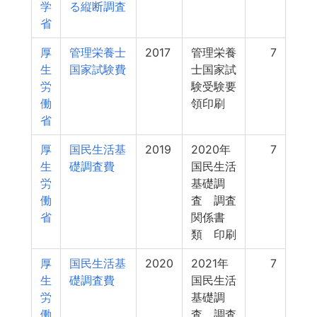
学
る縦断調査
省
厚
管理栄養士
2017
管理栄養
7
生
国家試験費
士国家試
労
験受験要
働
領印刷
省
厚
国民生活基
2019
2020年
7
生
礎調査費
国民生活
労
基礎調
働
査 調査
省
関係書
類 印刷
厚
国民生活基
2020
2021年
7
生
礎調査費
国民生活
労
基礎調
働
査 調査