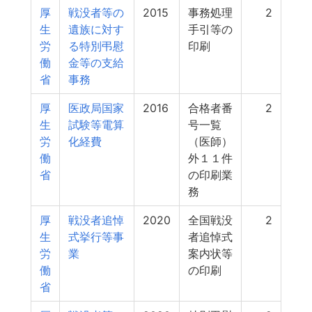
厚
戦没者等の
2015
事務処理
2
生
遺族に対す
手引等の
労
る特別弔慰
印刷
働
金等の支給
省
事務
厚
医政局国家
2016
合格者番
2
生
試験等電算
号一覧
労
化経費
（医師）
働
外１１件
省
の印刷業
務
厚
戦没者追悼
2020
全国戦没
2
生
式挙行等事
者追悼式
労
業
案内状等
働
の印刷
省