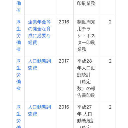
働
印刷業務
省
厚
企業年金等
2016
制度周知
2
生
の健全な育
用チラ
労
成に必要な
シ・ポス
働
経費
ター印刷
省
業務
厚
人口動態調
2017
平成28
2
生
査費
年人口動
労
態統計
働
（確定
省
数）の報
告書印刷
厚
人口動態調
2016
平成27
2
生
査費
年 人口
労
動態統計
働
（確定