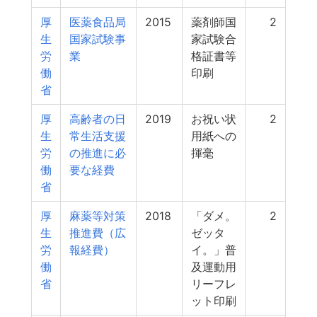
厚
医薬食品局
2015
薬剤師国
2
生
国家試験事
家試験合
労
業
格証書等
働
印刷
省
厚
高齢者の日
2019
お祝い状
2
生
常生活支援
用紙への
労
の推進に必
揮毫
働
要な経費
省
厚
麻薬等対策
2018
「ダメ。
2
生
推進費（広
ゼッタ
労
報経費）
イ。」普
働
及運動用
省
リーフレ
ット印刷