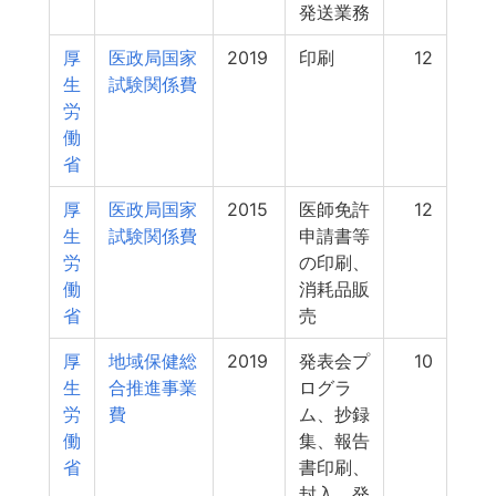
発送業務
厚
医政局国家
2019
印刷
12
生
試験関係費
労
働
省
厚
医政局国家
2015
医師免許
12
生
試験関係費
申請書等
労
の印刷、
働
消耗品販
省
売
厚
地域保健総
2019
発表会プ
10
生
合推進事業
ログラ
労
費
ム、抄録
働
集、報告
省
書印刷、
封入、発