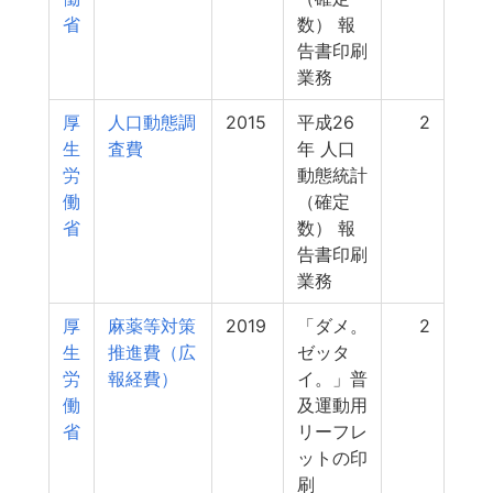
省
数） 報
告書印刷
業務
厚
人口動態調
2015
平成26
2
生
査費
年 人口
労
動態統計
働
（確定
省
数） 報
告書印刷
業務
厚
麻薬等対策
2019
「ダメ。
2
生
推進費（広
ゼッタ
労
報経費）
イ。」普
働
及運動用
省
リーフレ
ットの印
刷