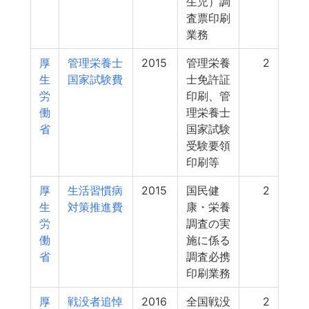
生児）調
査票印刷
業務
厚
管理栄養士
2015
管理栄養
2
生
国家試験費
士免許証
労
印刷、管
働
理栄養士
省
国家試験
受験要領
印刷等
厚
生活習慣病
2015
国民健
2
生
対策推進費
康・栄養
労
調査の実
働
施に係る
省
調査必携
印刷業務
厚
戦没者追悼
2016
全国戦没
2