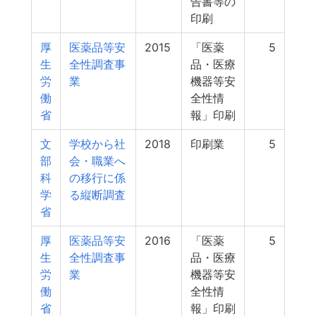
告書等の
印刷
厚
医薬品等安
2015
「医薬
5
生
全性調査事
品・医療
労
業
機器等安
働
全性情
省
報」印刷
文
学校から社
2018
印刷業
5
部
会・職業へ
科
の移行に係
学
る縦断調査
省
厚
医薬品等安
2016
「医薬
5
生
全性調査事
品・医療
労
業
機器等安
働
全性情
省
報」印刷