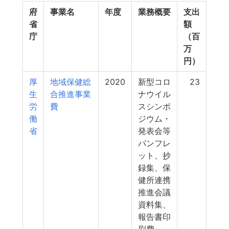
府
事業名
年度
業務概要
支出
省
額
庁
（百
万
円）
厚
地域保健総
2020
新型コロ
23
生
合推進事業
ナウイル
労
費
スシンポ
働
ジウム・
省
発表会等
パンフレ
ット、抄
録集、保
健所連携
推進会議
資料集、
報告書印