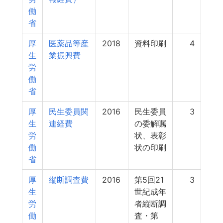
働
省
厚
医薬品等産
2018
資料印刷
4
生
業振興費
労
働
省
厚
民生委員関
2016
民生委員
3
生
連経費
の委解嘱
労
状、表彰
働
状の印刷
省
厚
縦断調査費
2016
第5回21
3
生
世紀成年
労
者縦断調
働
査・第