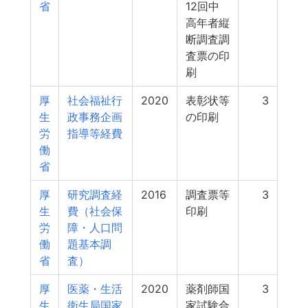
省
12回中
高年者縦
断調査調
査票の印
刷
厚
社会福祉行
2020
表彰状等
3
生
政事務企画
の印刷
労
指導等経費
働
省
厚
研究調査経
2016
調査票等
3
生
費（社会保
印刷
労
障・人口問
働
題基本調
省
査）
厚
医薬・生活
2020
薬剤師国
3
生
衛生局国家
家試験合