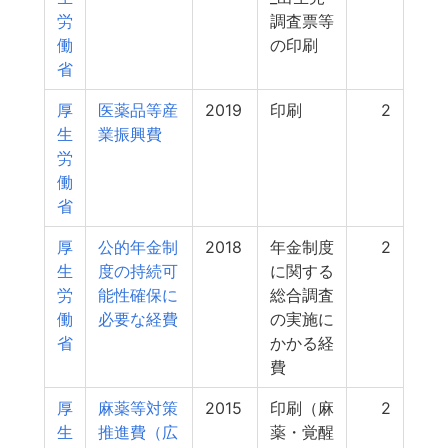
労
調査票等
働
の印刷
省
厚
医薬品等産
2019
印刷
2
生
業振興費
労
働
省
厚
公的年金制
2018
年金制度
2
生
度の持続可
に関する
労
能性確保に
総合調査
働
必要な経費
の実施に
省
かかる経
費
厚
麻薬等対策
2015
印刷（麻
2
生
推進費（広
薬・覚醒