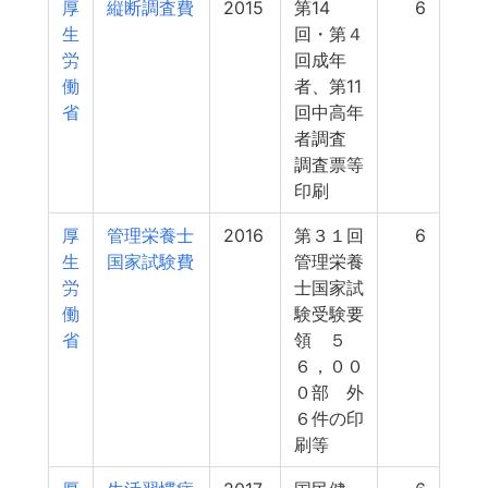
厚
縦断調査費
2015
第14
6
生
回・第４
労
回成年
働
者、第11
省
回中高年
者調査
調査票等
印刷
厚
管理栄養士
2016
第３１回
6
生
国家試験費
管理栄養
労
士国家試
働
験受験要
省
領 ５
６，００
０部 外
６件の印
刷等