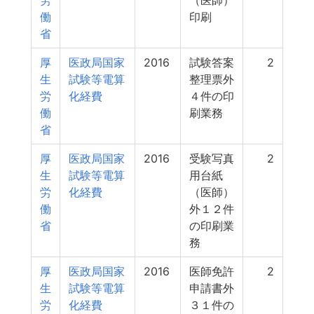
労
（医師）
働
印刷
省
厚
医政局国家
2016
試験答案
2
生
試験等電算
整理票外
労
化経費
４件の印
働
刷業務
省
厚
医政局国家
2016
受験写真
2
生
試験等電算
用台紙
労
化経費
（医師）
働
外１２件
省
の印刷業
務
厚
医政局国家
2016
医師免許
2
生
試験等電算
申請書外
労
化経費
３１件の