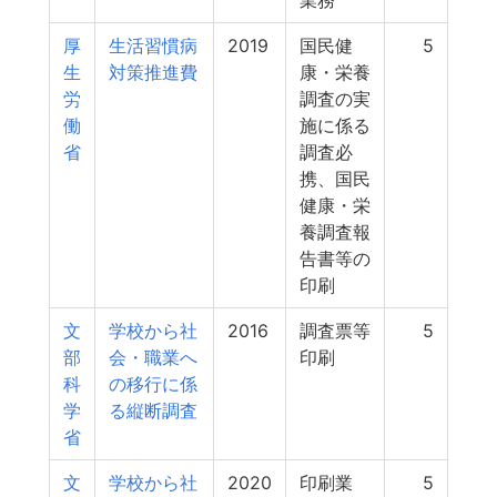
業務
厚
生活習慣病
2019
国民健
5
生
対策推進費
康・栄養
労
調査の実
働
施に係る
省
調査必
携、国民
健康・栄
養調査報
告書等の
印刷
文
学校から社
2016
調査票等
5
部
会・職業へ
印刷
科
の移行に係
学
る縦断調査
省
文
学校から社
2020
印刷業
5