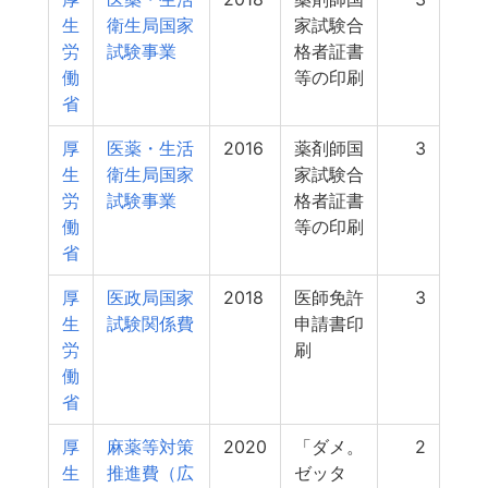
生
衛生局国家
家試験合
労
試験事業
格者証書
働
等の印刷
省
厚
医薬・生活
2016
薬剤師国
3
生
衛生局国家
家試験合
労
試験事業
格者証書
働
等の印刷
省
厚
医政局国家
2018
医師免許
3
生
試験関係費
申請書印
労
刷
働
省
厚
麻薬等対策
2020
「ダメ。
2
生
推進費（広
ゼッタ