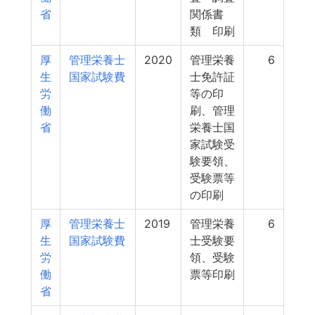
省
関係書
類 印刷
厚
管理栄養士
2020
管理栄養
6
生
国家試験費
士免許証
労
等の印
働
刷、管理
省
栄養士国
家試験受
験要領、
受験票等
の印刷
厚
管理栄養士
2019
管理栄養
6
生
国家試験費
士受験要
労
領、受験
働
票等印刷
省