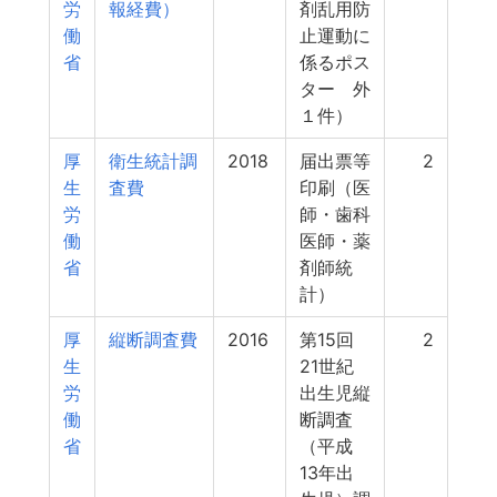
労
報経費）
剤乱用防
働
止運動に
省
係るポス
ター 外
１件）
厚
衛生統計調
2018
届出票等
2
生
査費
印刷（医
労
師・歯科
働
医師・薬
省
剤師統
計）
厚
縦断調査費
2016
第15回
2
生
21世紀
労
出生児縦
働
断調査
省
（平成
13年出