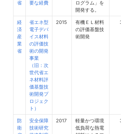
省
要な経費
ログラム」を
開発する。
経
省エネ型
2015
有機ＥＬ材料
35
済
電子デバ
の評価基盤技
産
イス材料
術開発
業
の評価技
省
術の開発
事業
（旧：次
世代省エ
ネ材料評
価基盤技
術開発プ
ロジェク
ト）
防
安全保障
2017
軽量かつ環境
35
衛
技術研究
低負荷な熱電