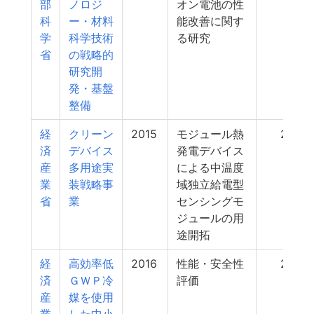
部
ノロジ
オン電池の性
科
ー・材料
能改善に関す
学
科学技術
る研究
省
の戦略的
研究開
発・基盤
整備
経
クリーン
2015
モジュール熱
24
済
デバイス
発電デバイス
産
多用途実
による中温度
業
装戦略事
域独立給電型
省
業
センシングモ
ジュールの用
途開拓
経
高効率低
2016
性能・安全性
23
済
ＧＷＰ冷
評価
産
媒を使用