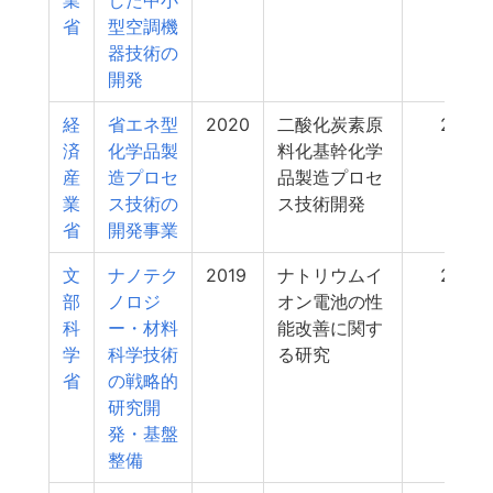
業
した中小
省
型空調機
器技術の
開発
経
省エネ型
2020
二酸化炭素原
22
済
化学品製
料化基幹化学
産
造プロセ
品製造プロセ
業
ス技術の
ス技術開発
省
開発事業
文
ナノテク
2019
ナトリウムイ
22
部
ノロジ
オン電池の性
科
ー・材料
能改善に関す
学
科学技術
る研究
省
の戦略的
研究開
発・基盤
整備