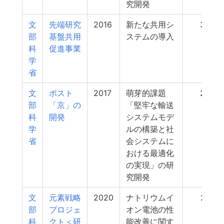
究開発
文
先端研究
2016
新たな共用シ
30
部
基盤共用
ステムの導入
科
促進事業
学
省
文
ポスト
2017
萌芽的課題
29
部
「京」の
「堅牢な輸送
科
開発
システムモデ
学
ルの構築と社
省
会システムに
おける最適化
の実現」の研
究開発
文
元素戦略
2020
ナトリウムイ
27
部
プロジェ
オン電池の性
科
クト＜研
能改善に関す