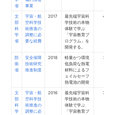
省
事業
文
宇宙・航
2017
最先端宇宙科
40
部
空科学技
学技術の本物
科
術推進の
体験で学ぶ
学
調整に必
「宇宙教育プ
省
要な経費
ログラム」を
開発する。
防
安全保障
2018
軽量かつ環境
37
衛
技術研究
低負荷な熱電
省
推進制度
材料によるフ
ェイルセーフ
熱電池の開発
文
宇宙・航
2016
最先端宇宙科
36
部
空科学技
学技術の本物
科
術推進の
体験で学ぶ
学
調整に必
「宇宙教育プ