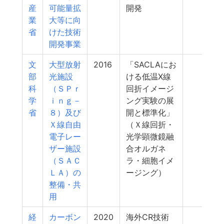
産
可能量拡
開発
業
大等に向
省
けた技術
開発事業
文
大型放射
2016
「SACLAにお
6
部
光施設
ける低温X線
科
（ＳＰｒ
回折イメージ
学
ｉｎｇ－
ング実験の展
省
８）及び
開と標準化」
Ｘ線自由
（Ｘ線回折・
電子レー
光学顕微鏡融
ザー施設
合オルガネ
（ＳＡＣ
ラ・細胞イメ
ＬＡ）の
ージング）
整備・共
用
経
カーボン
2020
海外CR技術
6