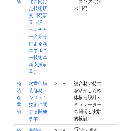
省
化に向け
ーニング方法
た技術研
の開発
究開発事
業（旧：
ベンチャ
ー企業等
による新
エネルギ
ー技術革
新支援事
業）
経
次世代構
2018
複合材の特性
5
済
造部材・
を活かした機
産
システム
体構造設計シ
業
技術に関
ミュレーター
省
する開発
の開発と実験
事業
的検証
経
高効率･
2018
③次々世代
5