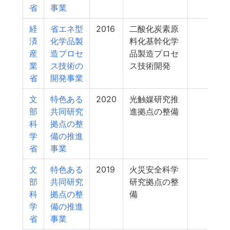
省
事業
経
省エネ型
2016
二酸化炭素原
13
済
化学品製
料化基幹化学
産
造プロセ
品製造プロセ
業
ス技術の
ス技術開発
省
開発事業
文
特色ある
2020
光触媒研究推
12
部
共同研究
進拠点の整備
科
拠点の整
学
備の推進
省
事業
文
特色ある
2019
火災安全科学
12
部
共同研究
研究拠点の整
科
拠点の整
備
学
備の推進
省
事業