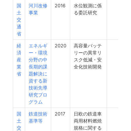
国
河川改修
2016
水位観測に係
12
土
事業
る委託研究
交
通
省
経
エネルギ
2020
高容量バッテ
11
済
ー・環境
リーの異常リ
産
分野の中
スク低減・安
業
長期的課
全化技術開発
省
題解決に
資する新
技術先導
研究プロ
グラム
国
鉄道技術
2017
日欧の鉄道車
11
土
基準等
両用材料燃焼
交
規格に関する