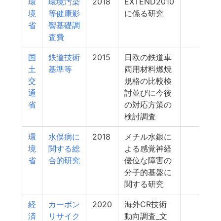
環
環境汚染
2018
EXTEND2010
4
境
等健康影
に係る研究
省
響基礎調
査費
国
鉄道技術
2015
日欧の鉄道車
4
土
基準等
両用材料燃焼
交
規格の比較検
通
討並びに今後
省
の対応方策の
検討調査
環
水俣病に
2018
メチル水銀に
4
境
関する総
よる感覚神経
省
合的研究
優位な障害の
分子的基盤に
関する研究
経
カーボン
2020
海外CR技術
3
済
リサイク
動向調査_文