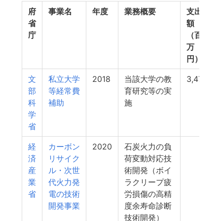
府
事業名
年度
業務概要
支出
省
額
庁
（百
万
円）
文
私立大学
2018
当該大学の教
3,474
部
等経常費
育研究等の実
科
補助
施
学
省
経
カーボン
2020
石炭火力の負
91
済
リサイク
荷変動対応技
産
ル・次世
術開発（ボイ
業
代火力発
ラクリープ疲
省
電の技術
労損傷の高精
開発事業
度余寿命診断
技術開発）