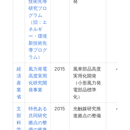
技術先導
発
研究プロ
グラム
（旧：エ
ネルギ
ー・環境
新技術先
導プログ
ラム）
経
風力発電
2015
風車部品高度
42
済
高度実用
実用化開発
産
化研究開
（小形風力発
業
発事業
電部品標準
省
化）
文
特色ある
2015
光触媒研究推
40
部
共同研究
進拠点の整備
科
拠点の整
学
備の推進