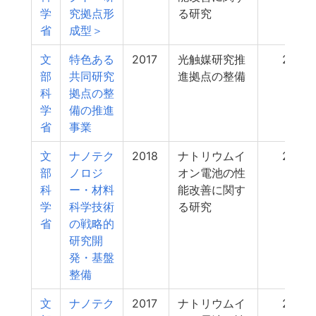
学
究拠点形
る研究
省
成型＞
文
特色ある
2017
光触媒研究推
26
部
共同研究
進拠点の整備
科
拠点の整
学
備の推進
省
事業
文
ナノテク
2018
ナトリウムイ
25
部
ノロジ
オン電池の性
科
ー・材料
能改善に関す
学
科学技術
る研究
省
の戦略的
研究開
発・基盤
整備
文
ナノテク
2017
ナトリウムイ
25