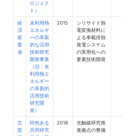
ロジェク
ト）
経
未利用熱
2015
シリサイド熱
17
済
エネルギ
電変換材料に
産
ーの革新
よる車載排熱
業
的な活用
発電システム
省
技術研究
の実用化への
開発事業
要素技術開発
（旧：未
利用熱エ
ネルギー
の革新的
活用技術
研究開
発）
文
特色ある
2018
光触媒研究推
15
部
共同研究
進拠点の整備