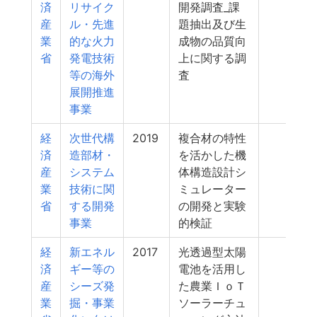
済
リサイク
開発調査_課
産
ル・先進
題抽出及び生
業
的な火力
成物の品質向
省
発電技術
上に関する調
等の海外
査
展開推進
事業
経
次世代構
2019
複合材の特性
5
済
造部材・
を活かした機
産
システム
体構造設計シ
業
技術に関
ミュレーター
省
する開発
の開発と実験
事業
的検証
経
新エネル
2017
光透過型太陽
5
済
ギー等の
電池を活用し
産
シーズ発
た農業ＩｏＴ
業
掘・事業
ソーラーチュ