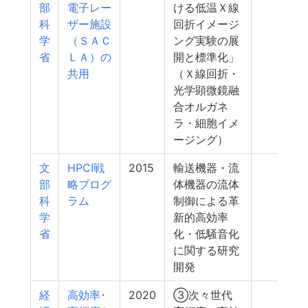
部
電子レー
ける低温Ｘ線
科
ザー施設
回折イメージ
学
（ＳＡＣ
ング実験の展
省
ＬＡ）の
開と標準化」
共用
（Ｘ線回折・
光学顕微鏡融
合オルガネ
ラ・細胞イメ
ージング）
文
HPCI戦
2015
輸送機器・流
8
部
略プログ
体機器の流体
科
ラム
制御による革
学
新的高効率
省
化・低騒音化
に関する研究
開発
経
高効率･
2020
③次々世代
7