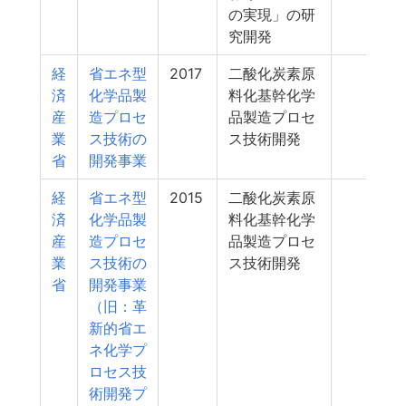
の実現」の研
究開発
経
省エネ型
2017
二酸化炭素原
18
済
化学品製
料化基幹化学
産
造プロセ
品製造プロセ
業
ス技術の
ス技術開発
省
開発事業
経
省エネ型
2015
二酸化炭素原
18
済
化学品製
料化基幹化学
産
造プロセ
品製造プロセ
業
ス技術の
ス技術開発
省
開発事業
（旧：革
新的省エ
ネ化学プ
ロセス技
術開発プ