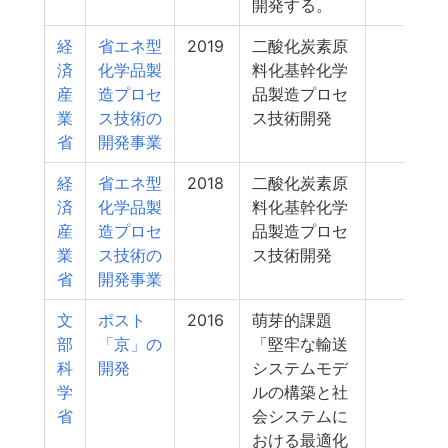
開発する。
経
省エネ型
2019
二酸化炭素原
18
済
化学品製
料化基幹化学
産
造プロセ
品製造プロセ
業
ス技術の
ス技術開発
省
開発事業
経
省エネ型
2018
二酸化炭素原
18
済
化学品製
料化基幹化学
産
造プロセ
品製造プロセ
業
ス技術の
ス技術開発
省
開発事業
文
ポスト
2016
萌芽的課題
18
部
「京」の
「堅牢な輸送
科
開発
システムモデ
学
ルの構築と社
省
会システムに
おける最適化