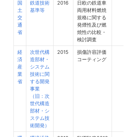
国
鉄道技術
2016
日欧の鉄道車
5
土
基準等
両用材料燃焼
交
規格に関する
通
発煙性及び燃
省
焼性の比較・
検討調査
経
次世代構
2015
損傷許容評価
4
済
造部材・
コーティング
産
システム
業
技術に関
省
する開発
事業
（旧：次
世代構造
部材・シ
ステム技
術開発）