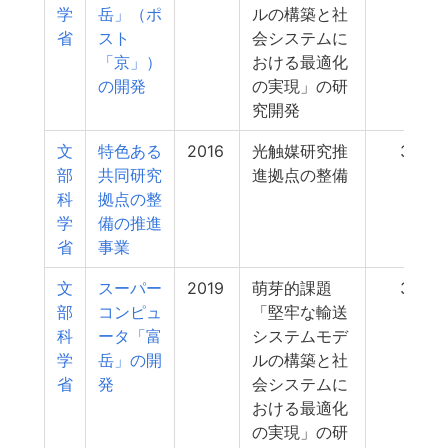
学
岳」（ポ
ルの構築と社
省
スト
会システムに
「京」）
おける最適化
の開発
の実現」の研
究開発
文
特色ある
2016
光触媒研究推
32
部
共同研究
進拠点の整備
科
拠点の整
学
備の推進
省
事業
文
スーパー
2019
萌芽的課題
30
部
コンピュ
「堅牢な輸送
科
ータ「富
システムモデ
学
岳」の開
ルの構築と社
省
発
会システムに
おける最適化
の実現」の研