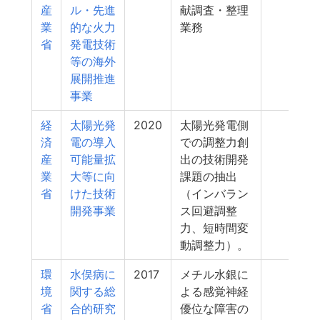
産
ル・先進
献調査・整理
業
的な火力
業務
省
発電技術
等の海外
展開推進
事業
経
太陽光発
2020
太陽光発電側
3
済
電の導入
での調整力創
産
可能量拡
出の技術開発
業
大等に向
課題の抽出
省
けた技術
（インバラン
開発事業
ス回避調整
力、短時間変
動調整力）。
環
水俣病に
2017
メチル水銀に
3
境
関する総
よる感覚神経
省
合的研究
優位な障害の