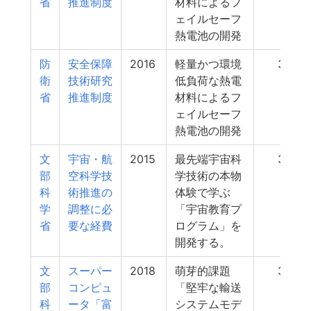
省
推進制度
材料によるフ
ェイルセーフ
熱電池の開発
防
安全保障
2016
軽量かつ環境
35
衛
技術研究
低負荷な熱電
省
推進制度
材料によるフ
ェイルセーフ
熱電池の開発
文
宇宙・航
2015
最先端宇宙科
35
部
空科学技
学技術の本物
科
術推進の
体験で学ぶ
学
調整に必
「宇宙教育プ
省
要な経費
ログラム」を
開発する。
文
スーパー
2018
萌芽的課題
33
部
コンピュ
「堅牢な輸送
科
ータ「富
システムモデ