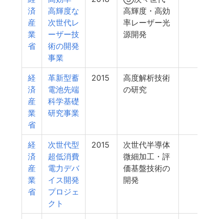
済
高輝度な
高輝度・高効
産
次世代レ
率レーザー光
業
ーザー技
源開発
省
術の開発
事業
経
革新型蓄
2015
高度解析技術
5
済
電池先端
の研究
産
科学基礎
業
研究事業
省
経
次世代型
2015
次世代半導体
5
済
超低消費
微細加工・評
産
電力デバ
価基盤技術の
業
イス開発
開発
省
プロジェ
クト