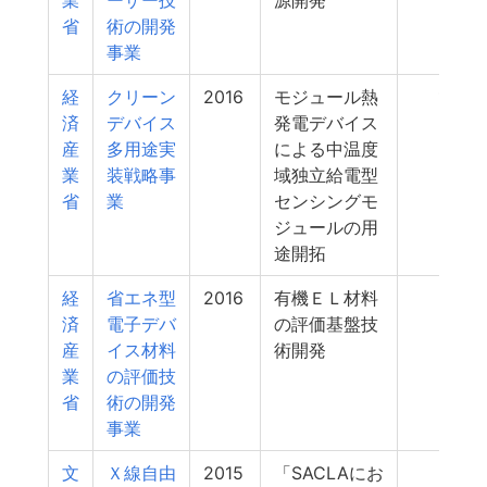
業
ーザー技
源開発
省
術の開発
事業
経
クリーン
2016
モジュール熱
10
済
デバイス
発電デバイス
産
多用途実
による中温度
業
装戦略事
域独立給電型
省
業
センシングモ
ジュールの用
途開拓
経
省エネ型
2016
有機ＥＬ材料
9
済
電子デバ
の評価基盤技
産
イス材料
術開発
業
の評価技
省
術の開発
事業
文
Ｘ線自由
2015
「SACLAにお
8