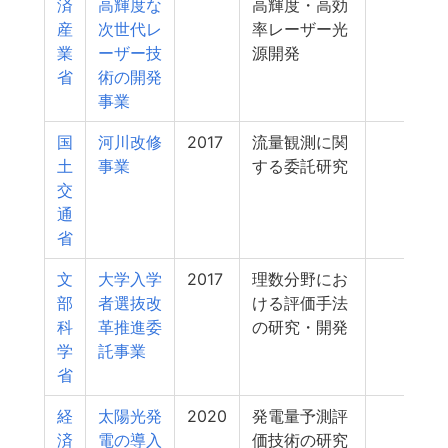
済
高輝度な
高輝度・高効
産
次世代レ
率レーザー光
業
ーザー技
源開発
省
術の開発
事業
国
河川改修
2017
流量観測に関
7
土
事業
する委託研究
交
通
省
文
大学入学
2017
理数分野にお
6
部
者選抜改
ける評価手法
科
革推進委
の研究・開発
学
託事業
省
経
太陽光発
2020
発電量予測評
6
済
電の導入
価技術の研究