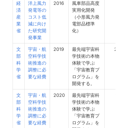
経
洋上風力
2016
風車部品高度
21
済
発電等の
実用化開発
産
コスト低
（小形風力発
業
減に向け
電部品標準
省
た研究開
化）
発事業
文
宇宙・航
2019
最先端宇宙科
20
部
空科学技
学技術の本物
科
術推進の
体験で学ぶ
学
調整に必
「宇宙教育プ
省
要な経費
ログラム」を
開発する。
文
宇宙・航
2020
最先端宇宙科
19
部
空科学技
学技術の本物
科
術推進の
体験で学ぶ
学
調整に必
「宇宙教育プ
省
要な経費
ログラム」を