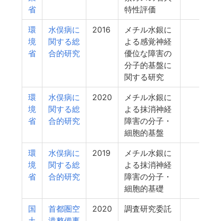
省
特性評価
環
水俣病に
2016
メチル水銀に
3
境
関する総
よる感覚神経
省
合的研究
優位な障害の
分子的基盤に
関する研究
環
水俣病に
2020
メチル水銀に
3
境
関する総
よる抹消神経
省
合的研究
障害の分子・
細胞的基盤
環
水俣病に
2019
メチル水銀に
3
境
関する総
よる抹消神経
省
合的研究
障害の分子・
細胞的基礎
国
首都圏空
2020
調査研究委託
2
土
港整備事