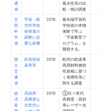
通
着火性等の比
省
較・検討調査
文
宇宙・航
2018
最先端宇宙科
10
部
空科学技
学技術の本物
科
術推進の
体験で学ぶ
学
調整に必
「宇宙教育プ
省
要な経費
ログラム」を
開発する。
国
鉄道技術
2019
欧州の鉄道車
10
土
基準等
両用材料燃焼
交
性規格に基づ
通
く発煙性等に
省
関する調査
経
高効率･
2019
③次々世代
10
済
高輝度な
高輝度・高効
産
次世代レ
率レーザー光