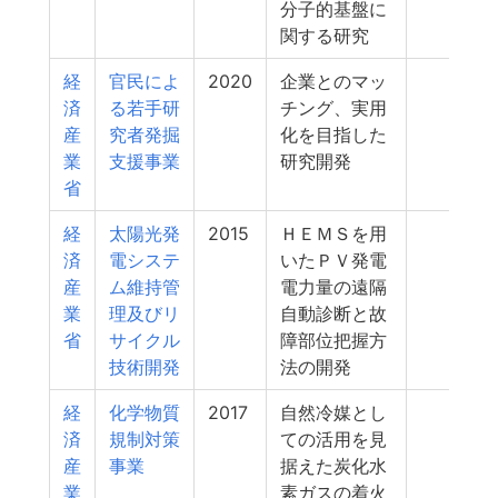
分子的基盤に
関する研究
経
官民によ
2020
企業とのマッ
3
済
る若手研
チング、実用
産
究者発掘
化を目指した
業
支援事業
研究開発
省
経
太陽光発
2015
ＨＥＭＳを用
3
済
電システ
いたＰＶ発電
産
ム維持管
電力量の遠隔
業
理及びリ
自動診断と故
省
サイクル
障部位把握方
技術開発
法の開発
経
化学物質
2017
自然冷媒とし
3
済
規制対策
ての活用を見
産
事業
据えた炭化水
業
素ガスの着火