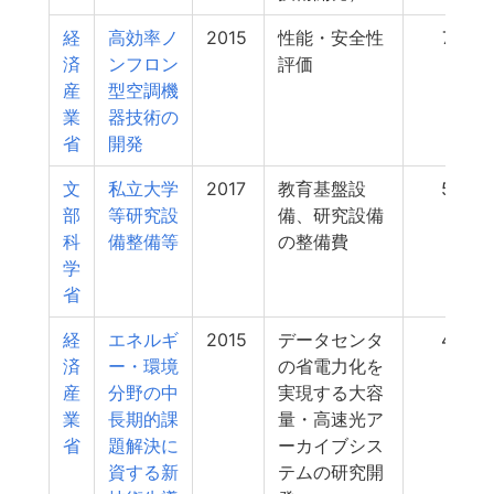
経
高効率ノ
2015
性能・安全性
70
済
ンフロン
評価
産
型空調機
業
器技術の
省
開発
文
私立大学
2017
教育基盤設
53
部
等研究設
備、研究設備
科
備整備等
の整備費
学
省
経
エネルギ
2015
データセンタ
49
済
ー・環境
の省電力化を
産
分野の中
実現する大容
業
長期的課
量・高速光ア
省
題解決に
ーカイブシス
資する新
テムの研究開